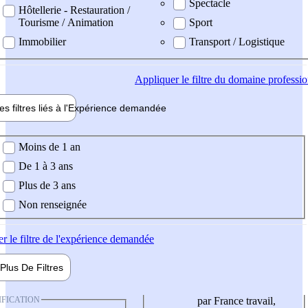
Spectacle
Hôtellerie - Restauration /
Tourisme / Animation
Sport
Immobilier
Transport / Logistique
Appliquer
le filtre du domaine professi
es filtres liés à l'
Expérience
demandée
ience demandée
Moins de 1 an
De 1 à 3 ans
Plus de 3 ans
Non renseignée
er
le filtre de l'expérience demandée
Plus De
Filtres
IFICATION
par France travail,