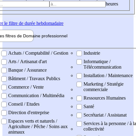
heures
er
le filtre de durée hebdomadaire
les filtres de
Domaine pro
fessionnel
ne professionel
Achats / Comptabilité / Gestion
Industrie
Arts / Artisanat d'art
Informatique /
Télécommunication
Banque / Assurance
Installation / Maintenance
Bâtiment / Travaux Publics
Marketing / Stratégie
Commerce / Vente
commerciale
Communication / Multimédia
Ressources Humaines
Conseil / Etudes
Santé
Direction d'entreprise
Secrétariat / Assistanat
Espaces verts et naturels /
Services à la personne / à l
Agriculture / Pêche / Soins aux
collectivité
animaux