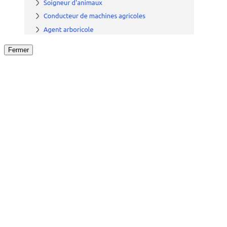
Fermer
Fermer
le détail de l'offre
/
Offre
sur
Offre précéden