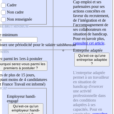
Cap emploi et ses
Cadre
partenaires pour ses
actions concrètes en
Non cadre
faveur du recrutement,
Non renseignée
de l’intégration et de
l’accompagnement de
IRE BRUT MINIMUM
ses collaborateurs en
situation de handicap.
re minimum
Pour en savoir plus,
consultez cet article
.
ssez une périodicité pour le salaire saisi
Entreprise adaptée
NITÉS
Qu'est-ce qu'une
z parmi les 1ers à postuler
entreprise adaptée
?
urquoi serez-vous parmi les
premiers à postuler ?
L'entreprise adaptée
es de plus de 15 jours,
permet à un travailleur
tant moins de 4 candidatures
en situation de
t France Travail est informé)
handicap d'exercer
ICAP
une activité
professionnelle dans
Employeur handi-
des conditions
engagé
adaptées à ses
Qu'est-ce qu'un
capacités. Pour en
employeur handi-
savoir plus,
consultez