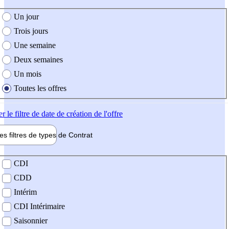
e création de l'offre
Un jour
Trois jours
Une semaine
Deux semaines
Un mois
Toutes les offres
er
le filtre de date de création de l'offre
les filtres de types de
Contrat
de contrat
CDI
CDD
Intérim
CDI Intérimaire
Saisonnier