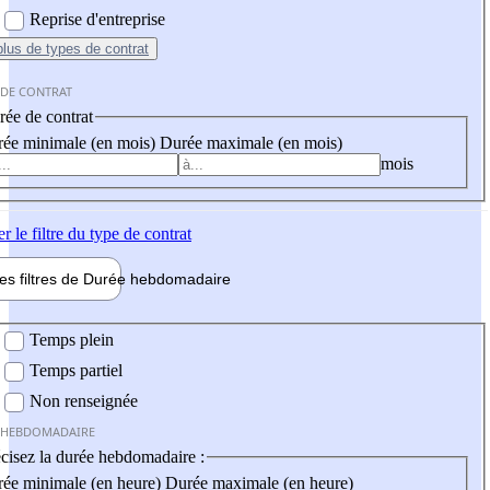
Reprise d'entreprise
plus
de types de contrat
 DE CONTRAT
ée de contrat
ée minimale (en mois)
Durée maximale (en mois)
mois
er
le filtre du type de contrat
les filtres de
Durée hebdo
madaire
 hebdomadaire
Temps plein
Temps partiel
Non renseignée
 HEBDOMADAIRE
cisez la durée hebdomadaire :
ée minimale (en heure)
Durée maximale (en heure)