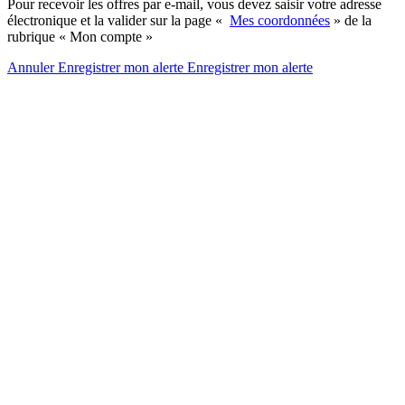
Pour recevoir les offres par e-mail, vous devez saisir votre adresse
électronique et la valider sur la page «
Mes coordonnées
» de la
rubrique « Mon compte »
Annuler
Enregistrer mon alerte
Enregistrer
mon alerte