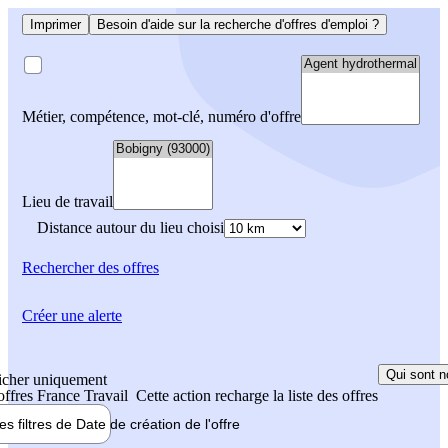
Imprimer
Besoin d'aide sur la recherche d'offres d'emploi ?
Métier, compétence, mot-clé, numéro d'offre
Lieu de travail
Distance autour du lieu choisi
Rechercher
des offres
Créer une alerte
Qui sont n
icher uniquement
 offres France Travail
Cette action recharge la liste des offres
les filtres de
Date de création
de l'offre