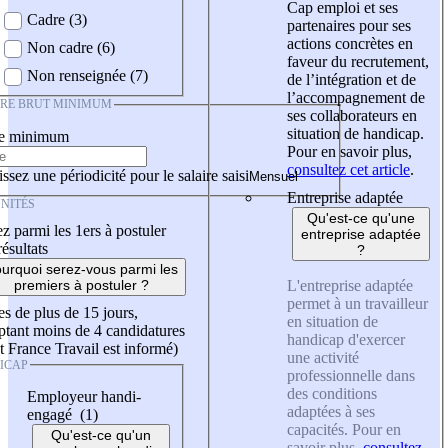
Cap emploi et ses
Cadre (3)
partenaires pour ses
actions concrètes en
Non cadre (6)
faveur du recrutement,
Non renseignée (7)
de l’intégration et de
l’accompagnement de
IRE BRUT MINIMUM
ses collaborateurs en
situation de handicap.
re minimum
Pour en savoir plus,
consultez cet article
.
ssez une périodicité pour le salaire saisi
Entreprise adaptée
NITÉS
Qu'est-ce qu'une
z parmi les 1ers à postuler
entreprise adaptée
résultats
?
urquoi serez-vous parmi les
L'entreprise adaptée
premiers à postuler ?
permet à un travailleur
es de plus de 15 jours,
en situation de
tant moins de 4 candidatures
handicap d'exercer
t France Travail est informé)
une activité
ICAP
professionnelle dans
des conditions
Employeur handi-
adaptées à ses
engagé (1)
capacités. Pour en
Qu'est-ce qu'un
savoir plus,
consultez