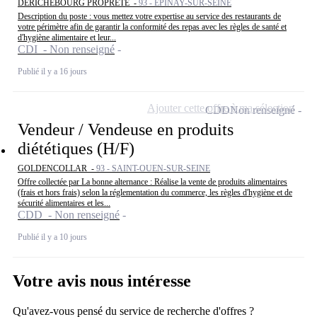
DERICHEBOURG PROPRETE -
93 - ÉPINAY-SUR-SEINE
Description du poste : vous mettez votre expertise au service des restaurants de
votre périmètre afin de garantir la conformité des repas avec les règles de santé et
d'hygiène alimentaire et leur...
CDI - Non renseigné
Publié il y a 16 jours
Ajouter cette offre à ma sélection
CDD
Non renseigné
Vendeur / Vendeuse en produits
diététiques (H/F)
GOLDENCOLLAR -
93 - SAINT-OUEN-SUR-SEINE
Offre collectée par La bonne alternance : Réalise la vente de produits alimentaires
(frais et hors frais) selon la réglementation du commerce, les règles d'hygiène et de
sécurité alimentaires et les...
CDD - Non renseigné
Publié il y a 10 jours
Votre avis nous intéresse
Qu'avez-vous pensé du service de recherche d'offres ?