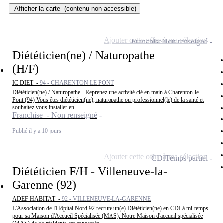
Afficher la carte
(contenu non-accessible)
Ajouter cette offre à ma sélection
Franchise
Non renseigné
Diététicien(ne) / Naturopathe
(H/F)
IC DIET -
94 - CHARENTON LE PONT
Diététicien(ne) / Naturopathe - Reprenez une activité clé en main à Charenton-le-
Pont (94) Vous êtes diététicien(ne), naturopathe ou professionnel(le) de la santé et
souhaitez vous installer en...
Franchise - Non renseigné
Publié il y a 10 jours
Ajouter cette offre à ma sélection
CDI
Temps partiel
Diététicien F/H - Villeneuve-la-
Garenne (92)
ADEF HABITAT -
92 - VILLENEUVE-LA-GARENNE
L'Association de l'Hôpital Nord 92 recrute un(e) Diététicien(ne) en CDI à mi-temps
pour sa Maison d'Accueil Spécialisée (MAS). Notre Maison d'accueil spécialisée