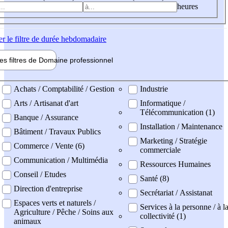
heures
er
le filtre de durée hebdomadaire
les filtres de
Domaine pro
fessionnel
ne professionel
Achats / Comptabilité / Gestion
Industrie
Arts / Artisanat d'art
Informatique /
Télécommunication (1)
Banque / Assurance
Installation / Maintenance
Bâtiment / Travaux Publics
Marketing / Stratégie
Commerce / Vente (6)
commerciale
Communication / Multimédia
Ressources Humaines
Conseil / Etudes
Santé (8)
Direction d'entreprise
Secrétariat / Assistanat
Espaces verts et naturels /
Services à la personne / à l
Agriculture / Pêche / Soins aux
collectivité (1)
animaux