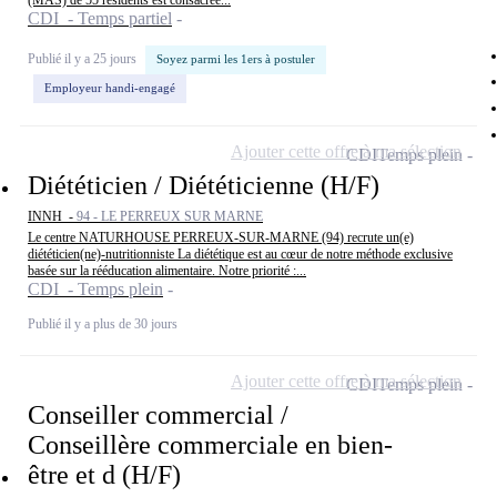
(MAS) de 55 résidents est consacrée...
CDI - Temps partiel
Publié il y a 25 jours
Soyez parmi les 1ers à postuler
Employeur handi-engagé
Ajouter cette offre à ma sélection
CDI
Temps plein
Diététicien / Diététicienne (H/F)
INNH -
94 - LE PERREUX SUR MARNE
Le centre NATURHOUSE PERREUX-SUR-MARNE (94) recrute un(e)
diététicien(ne)-nutritionniste La diététique est au cœur de notre méthode exclusive
basée sur la rééducation alimentaire. Notre priorité :...
CDI - Temps plein
Publié il y a plus de 30 jours
Ajouter cette offre à ma sélection
CDI
Temps plein
Conseiller commercial /
Conseillère commerciale en bien-
être et d (H/F)