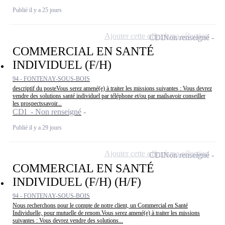
Publié il y a 25 jours
Ajouter cette offre à ma sélection
CDI
Non renseigné
COMMERCIAL EN SANTÉ
INDIVIDUEL (F/H)
94 - FONTENAY-SOUS-BOIS
descriptif du posteVous serez amené(e) à traiter les missions suivantes : Vous devrez
vendre des solutions santé individuel par téléphone et/ou par mailsavoir conseiller
les prospectssavoir...
CDI - Non renseigné
Publié il y a 29 jours
Ajouter cette offre à ma sélection
CDI
Non renseigné
COMMERCIAL EN SANTÉ
INDIVIDUEL (F/H) (H/F)
94 - FONTENAY-SOUS-BOIS
Nous recherchons pour le compte de notre client, un Commercial en Santé
Individuelle, pour mutuelle de renom.Vous serez amené(e) à traiter les missions
suivantes : Vous devrez vendre des solutions...