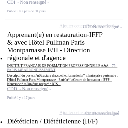
CDI - Non renseigné
Publié il y a plus de 30 jours
Ajouter cette offre à ma sélection
CDD
Non renseigné
Apprenant(e) en restauration-IFFP
& avec Hôtel Pullman Paris
Montparnasse F/H - Direction
régionale et d'agence
INSTITUT FRANCAIS DE FORMATION PROFESSIONNELLE A&A -
75 -
PARIS 14E ARRONDISSEMENT
Descriptif du poste:\n\nStructure d'accueil et formation\n* \nEntreprise partenaire :
l'Hôtel Pullman Paris Montparnasse - Paris\n* \nCentre de formation : IFFP -
Nanterre\n* \nDiplôme préparé : BTS...
CDD - Non renseigné
Publié il y a 17 jours
Ajouter cette offre à ma sélection
CDI
Non renseigné
Diététicien / Diététicienne (H/F)