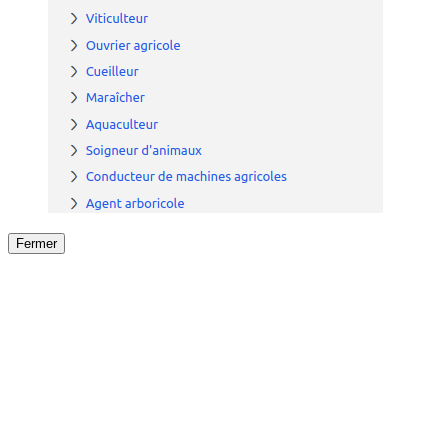
Fermer
Fermer
le détail de l'offre
/
Offre
sur
Offre précéden