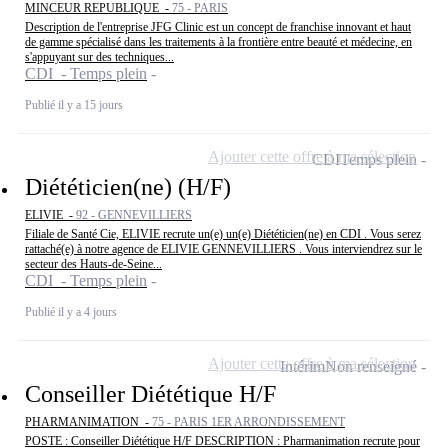
MINCEUR REPUBLIQUE -
75 - PARIS
Description de l'entreprise JFG Clinic est un concept de franchise innovant et haut
de gamme spécialisé dans les traitements à la frontière entre beauté et médecine, en
s'appuyant sur des techniques...
CDI - Temps plein
Publié il y a 15 jours
Ajouter cette offre à ma sélection
CDI
Temps plein
Diététicien(ne) (H/F)
ELIVIE -
92 - GENNEVILLIERS
Filiale de Santé Cie, ELIVIE recrute un(e) un(e) Diététicien(ne) en CDI . Vous serez
rattaché(e) à notre agence de ELIVIE GENNEVILLIERS . Vous interviendrez sur le
secteur des Hauts-de-Seine...
CDI - Temps plein
Publié il y a 4 jours
Ajouter cette offre à ma sélection
Intérim
Non renseigné
Conseiller Diététique H/F
PHARMANIMATION -
75 - PARIS 1ER ARRONDISSEMENT
POSTE : Conseiller Diététique H/F DESCRIPTION : Pharmanimation recrute pour