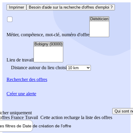
Imprimer
Besoin d'aide sur la recherche d'offres d'emploi ?
Métier, compétence, mot-clé, numéro d'offre
Lieu de travail
Distance autour du lieu choisi
Rechercher
des offres
Créer une alerte
Qui sont n
icher uniquement
 offres France Travail
Cette action recharge la liste des offres
les filtres de
Date de création
de l'offre