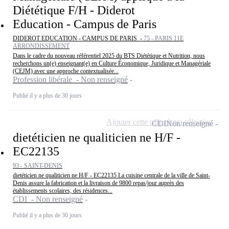
Diététique F/H - Diderot
Education - Campus de Paris
DIDEROT EDUCATION - CAMPUS DE PARIS -
75 - PARIS 11E
ARRONDISSEMENT
Dans le cadre du nouveau référentiel 2025 du BTS Diététique et Nutrition, nous
recherchons un(e) enseignant(e) en Culture Économique, Juridique et Managériale
(CEJM) avec une approche contextualisée...
Profession libérale - Non renseigné
Publié il y a plus de 30 jours
Ajouter cette offre à ma sélection
CDI
Non renseigné
dietéticien ne qualiticien ne H/F -
EC22135
93 - SAINT-DENIS
dietéticien ne qualiticien ne H/F - EC22135 La cuisine centrale de la ville de Saint-
Denis assure la fabrication et la livraison de 9800 repas/jour auprès des
établissements scolaires, des résidences...
CDI - Non renseigné
Publié il y a plus de 30 jours