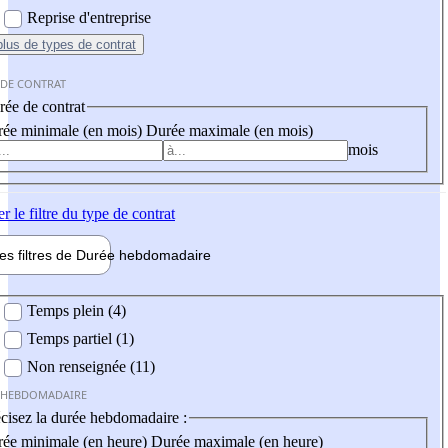
Reprise d'entreprise
plus
de types de contrat
 DE CONTRAT
ée de contrat
ée minimale (en mois)
Durée maximale (en mois)
mois
er
le filtre du type de contrat
les filtres de
Durée hebdo
madaire
 hebdomadaire
Temps plein (4)
Temps partiel (1)
Non renseignée (11)
 HEBDOMADAIRE
cisez la durée hebdomadaire :
ée minimale (en heure)
Durée maximale (en heure)