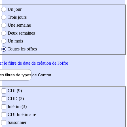
e création de l'offre
Un jour
Trois jours
Une semaine
Deux semaines
Un mois
Toutes les offres
er
le filtre de date de création de l'offre
les filtres de types de
Contrat
de contrat
CDI (9)
CDD (2)
Intérim (3)
CDI Intérimaire
Saisonnier