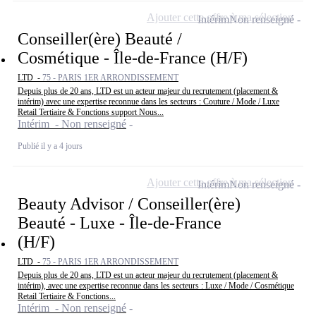
Ajouter cette offre à ma sélection
Intérim
Non renseigné
Conseiller(ère) Beauté /
Cosmétique - Île-de-France (H/F)
LTD -
75 - PARIS 1ER ARRONDISSEMENT
Depuis plus de 20 ans, LTD est un acteur majeur du recrutement (placement &
intérim) avec une expertise reconnue dans les secteurs : Couture / Mode / Luxe
Retail Tertiaire & Fonctions support Nous...
Intérim - Non renseigné
Publié il y a 4 jours
Ajouter cette offre à ma sélection
Intérim
Non renseigné
Beauty Advisor / Conseiller(ère)
Beauté - Luxe - Île-de-France
(H/F)
LTD -
75 - PARIS 1ER ARRONDISSEMENT
Depuis plus de 20 ans, LTD est un acteur majeur du recrutement (placement &
intérim), avec une expertise reconnue dans les secteurs : Luxe / Mode / Cosmétique
Retail Tertiaire & Fonctions...
Intérim - Non renseigné