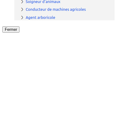
Fermer
Fermer
le détail de l'offre
/
Offre
sur
Offre précéden