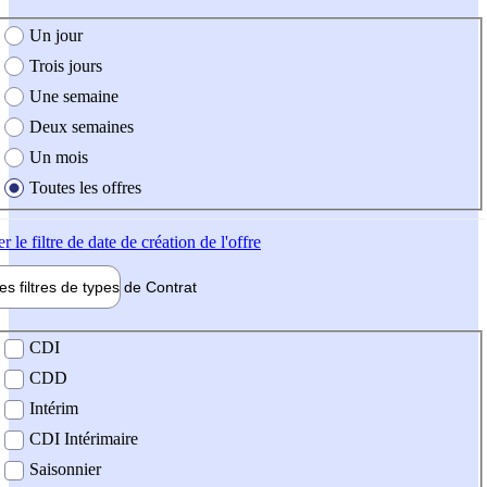
e création de l'offre
Un jour
Trois jours
Une semaine
Deux semaines
Un mois
Toutes les offres
er
le filtre de date de création de l'offre
les filtres de types de
Contrat
de contrat
CDI
CDD
Intérim
CDI Intérimaire
Saisonnier