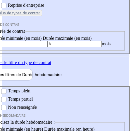
Reprise d'entreprise
plus
de types de contrat
 DE CONTRAT
ée de contrat
ée minimale (en mois)
Durée maximale (en mois)
mois
er
le filtre du type de contrat
les filtres de
Durée hebdo
madaire
 hebdomadaire
Temps plein
Temps partiel
Non renseignée
 HEBDOMADAIRE
cisez la durée hebdomadaire :
ée minimale (en heure)
Durée maximale (en heure)