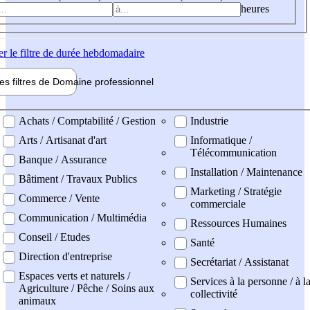
heures
er
le filtre de durée hebdomadaire
les filtres de
Domaine pro
fessionnel
ne professionel
Achats / Comptabilité / Gestion
Industrie
Arts / Artisanat d'art
Informatique /
Télécommunication
Banque / Assurance
Installation / Maintenance
Bâtiment / Travaux Publics
Marketing / Stratégie
Commerce / Vente
commerciale
Communication / Multimédia
Ressources Humaines
Conseil / Etudes
Santé
Direction d'entreprise
Secrétariat / Assistanat
Espaces verts et naturels /
Services à la personne / à l
Agriculture / Pêche / Soins aux
collectivité
animaux