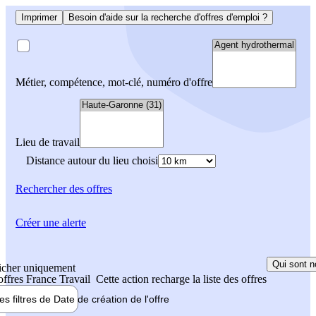
Imprimer
Besoin d'aide sur la recherche d'offres d'emploi ?
Métier, compétence, mot-clé, numéro d'offre
Lieu de travail
Distance autour du lieu choisi
Rechercher
des offres
Créer une alerte
Qui sont n
icher uniquement
 offres France Travail
Cette action recharge la liste des offres
les filtres de
Date de création
de l'offre