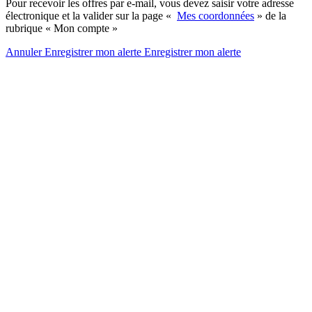
Pour recevoir les offres par e-mail, vous devez saisir votre adresse
électronique et la valider sur la page «
Mes coordonnées
» de la
rubrique « Mon compte »
Annuler
Enregistrer mon alerte
Enregistrer
mon alerte