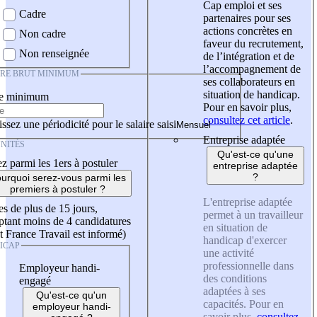
Cap emploi et ses
Cadre
partenaires pour ses
actions concrètes en
Non cadre
faveur du recrutement,
Non renseignée
de l’intégration et de
l’accompagnement de
IRE BRUT MINIMUM
ses collaborateurs en
situation de handicap.
re minimum
Pour en savoir plus,
consultez cet article
.
ssez une périodicité pour le salaire saisi
Entreprise adaptée
NITÉS
Qu'est-ce qu'une
z parmi les 1ers à postuler
entreprise adaptée
?
urquoi serez-vous parmi les
premiers à postuler ?
L'entreprise adaptée
es de plus de 15 jours,
permet à un travailleur
tant moins de 4 candidatures
en situation de
t France Travail est informé)
handicap d'exercer
ICAP
une activité
professionnelle dans
Employeur handi-
des conditions
engagé
adaptées à ses
Qu'est-ce qu'un
capacités. Pour en
employeur handi-
savoir plus,
consultez