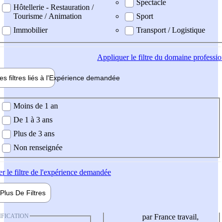
Spectacle
Hôtellerie - Restauration /
Tourisme / Animation
Sport
Immobilier
Transport / Logistique
Appliquer
le filtre du domaine professi
es filtres liés à l'
Expérience
demandée
ience demandée
Moins de 1 an
De 1 à 3 ans
Plus de 3 ans
Non renseignée
er
le filtre de l'expérience demandée
Plus De
Filtres
IFICATION
par France travail,