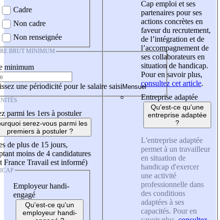
Cap emploi et ses
Cadre
partenaires pour ses
actions concrètes en
Non cadre
faveur du recrutement,
Non renseignée
de l’intégration et de
l’accompagnement de
IRE BRUT MINIMUM
ses collaborateurs en
situation de handicap.
re minimum
Pour en savoir plus,
consultez cet article
.
ssez une périodicité pour le salaire saisi
Entreprise adaptée
NITÉS
Qu'est-ce qu'une
z parmi les 1ers à postuler
entreprise adaptée
?
urquoi serez-vous parmi les
premiers à postuler ?
L'entreprise adaptée
es de plus de 15 jours,
permet à un travailleur
tant moins de 4 candidatures
en situation de
t France Travail est informé)
handicap d'exercer
ICAP
une activité
professionnelle dans
Employeur handi-
des conditions
engagé
adaptées à ses
Qu'est-ce qu'un
capacités. Pour en
employeur handi-
savoir plus,
consultez