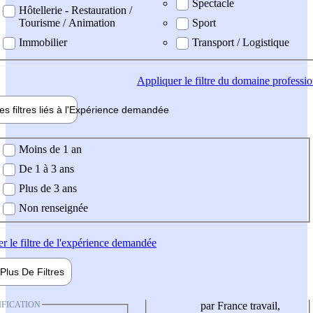
Spectacle
Hôtellerie - Restauration /
Tourisme / Animation
Sport
Immobilier
Transport / Logistique
Appliquer
le filtre du domaine professi
es filtres liés à l'
Expérience
demandée
ience demandée
Moins de 1 an
De 1 à 3 ans
Plus de 3 ans
Non renseignée
er
le filtre de l'expérience demandée
Plus De
Filtres
IFICATION
par France travail,