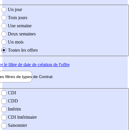
e création de l'offre
Un jour
Trois jours
Une semaine
Deux semaines
Un mois
Toutes les offres
er
le filtre de date de création de l'offre
les filtres de types de
Contrat
de contrat
CDI
CDD
Intérim
CDI Intérimaire
Saisonnier