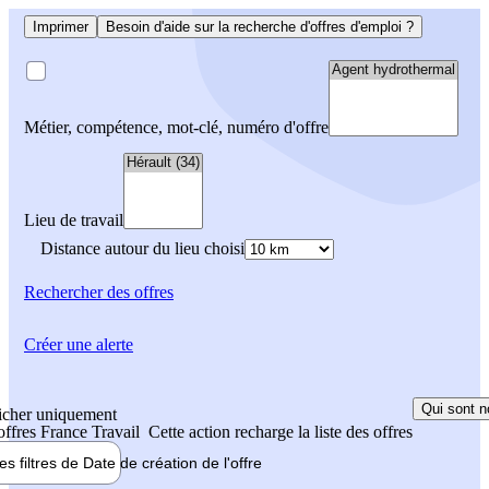
Imprimer
Besoin d'aide sur la recherche d'offres d'emploi ?
Métier, compétence, mot-clé, numéro d'offre
Lieu de travail
Distance autour du lieu choisi
Rechercher
des offres
Créer une alerte
Qui sont n
icher uniquement
 offres France Travail
Cette action recharge la liste des offres
les filtres de
Date de création
de l'offre