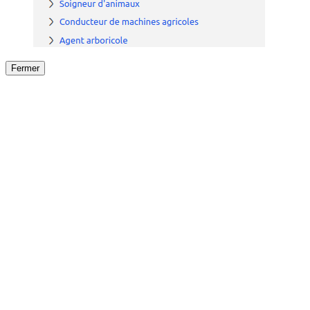
Fermer
Fermer
le détail de l'offre
/
Offre
sur
Offre précéden