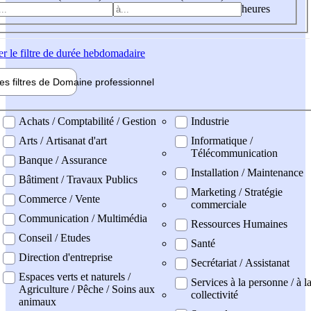
heures
er
le filtre de durée hebdomadaire
les filtres de
Domaine pro
fessionnel
ne professionel
Achats / Comptabilité / Gestion
Industrie
Arts / Artisanat d'art
Informatique /
Télécommunication
Banque / Assurance
Installation / Maintenance
Bâtiment / Travaux Publics
Marketing / Stratégie
Commerce / Vente
commerciale
Communication / Multimédia
Ressources Humaines
Conseil / Etudes
Santé
Direction d'entreprise
Secrétariat / Assistanat
Espaces verts et naturels /
Services à la personne / à l
Agriculture / Pêche / Soins aux
collectivité
animaux