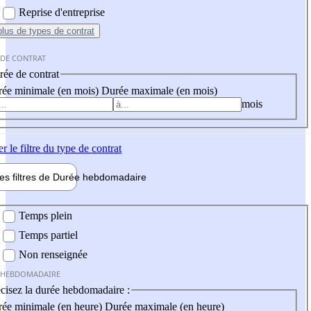
Reprise d'entreprise
plus
de types de contrat
 DE CONTRAT
ée de contrat
ée minimale (en mois)
Durée maximale (en mois)
mois
er
le filtre du type de contrat
les filtres de
Durée hebdo
madaire
 hebdomadaire
Temps plein
Temps partiel
Non renseignée
 HEBDOMADAIRE
cisez la durée hebdomadaire :
ée minimale (en heure)
Durée maximale (en heure)