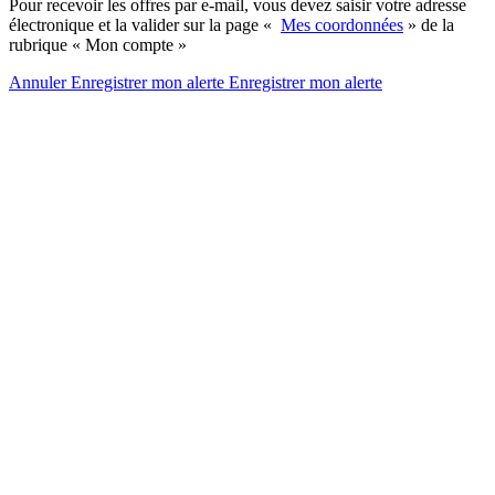
Pour recevoir les offres par e-mail, vous devez saisir votre adresse
électronique et la valider sur la page «
Mes coordonnées
» de la
rubrique « Mon compte »
Annuler
Enregistrer mon alerte
Enregistrer
mon alerte