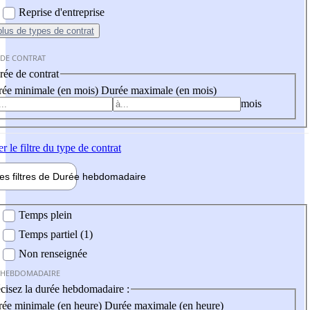
Reprise d'entreprise
plus
de types de contrat
 DE CONTRAT
ée de contrat
ée minimale (en mois)
Durée maximale (en mois)
mois
er
le filtre du type de contrat
les filtres de
Durée hebdo
madaire
 hebdomadaire
Temps plein
Temps partiel (1)
Non renseignée
 HEBDOMADAIRE
cisez la durée hebdomadaire :
ée minimale (en heure)
Durée maximale (en heure)