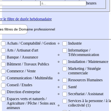
heures
er
le filtre de durée hebdomadaire
les filtres de
Domaine pro
fessionnel
ne professionel
Achats / Comptabilité / Gestion
Industrie
Arts / Artisanat d'art
Informatique /
Télécommunication
Banque / Assurance
Installation / Maintenance
Bâtiment / Travaux Publics
Marketing / Stratégie
Commerce / Vente
commerciale
Communication / Multimédia
Ressources Humaines
Conseil / Etudes
Santé
Direction d'entreprise
Secrétariat / Assistanat
Espaces verts et naturels /
Services à la personne / à l
Agriculture / Pêche / Soins aux
collectivité (1)
animaux