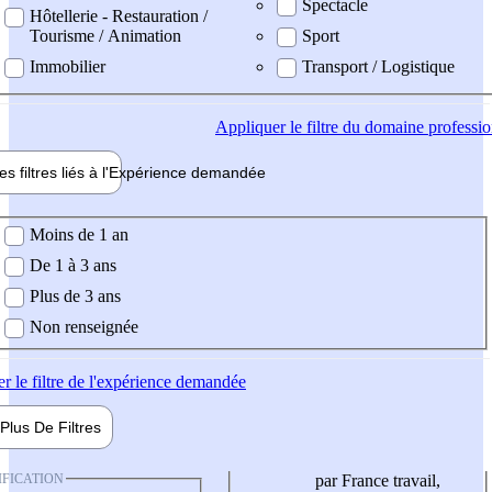
Spectacle
Hôtellerie - Restauration /
Tourisme / Animation
Sport
Immobilier
Transport / Logistique
Appliquer
le filtre du domaine professi
es filtres liés à l'
Expérience
demandée
ience demandée
Moins de 1 an
De 1 à 3 ans
Plus de 3 ans
Non renseignée
er
le filtre de l'expérience demandée
Plus De
Filtres
IFICATION
par France travail,