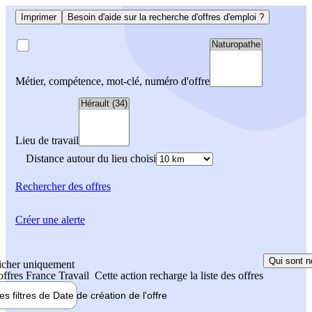
Imprimer
Besoin d'aide sur la recherche d'offres d'emploi ?
Métier, compétence, mot-clé, numéro d'offre
Lieu de travail
Distance autour du lieu choisi
Rechercher
des offres
Créer une alerte
Qui sont n
icher uniquement
 offres France Travail
Cette action recharge la liste des offres
les filtres de
Date de création
de l'offre