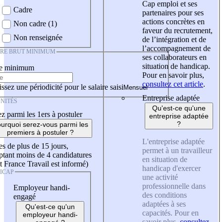
Cap emploi et ses
Cadre
partenaires pour ses
actions concrètes en
Non cadre (1)
faveur du recrutement,
Non renseignée
de l’intégration et de
l’accompagnement de
IRE BRUT MINIMUM
ses collaborateurs en
situation de handicap.
re minimum
Pour en savoir plus,
consultez cet article
.
ssez une périodicité pour le salaire saisi
Entreprise adaptée
NITÉS
Qu'est-ce qu'une
z parmi les 1ers à postuler
entreprise adaptée
?
urquoi serez-vous parmi les
premiers à postuler ?
L'entreprise adaptée
es de plus de 15 jours,
permet à un travailleur
tant moins de 4 candidatures
en situation de
t France Travail est informé)
handicap d'exercer
ICAP
une activité
professionnelle dans
Employeur handi-
des conditions
engagé
adaptées à ses
Qu'est-ce qu'un
capacités. Pour en
employeur handi-
savoir plus,
consultez