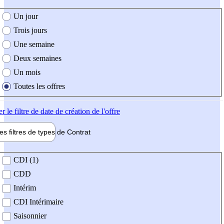
e création de l'offre
Un jour
Trois jours
Une semaine
Deux semaines
Un mois
Toutes les offres
er
le filtre de date de création de l'offre
les filtres de types de
Contrat
de contrat
CDI (1)
CDD
Intérim
CDI Intérimaire
Saisonnier