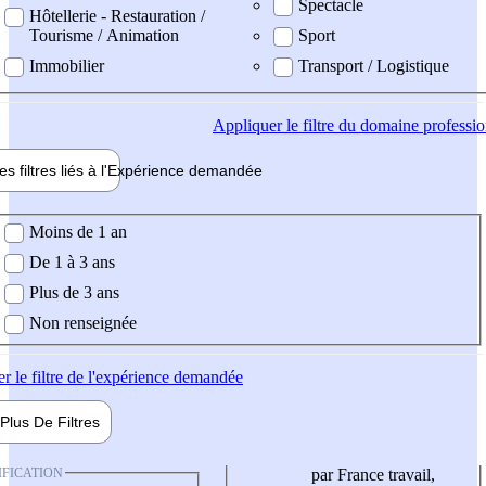
Spectacle
Hôtellerie - Restauration /
Tourisme / Animation
Sport
Immobilier
Transport / Logistique
Appliquer
le filtre du domaine professi
es filtres liés à l'
Expérience
demandée
ience demandée
Moins de 1 an
De 1 à 3 ans
Plus de 3 ans
Non renseignée
er
le filtre de l'expérience demandée
Plus De
Filtres
IFICATION
par France travail,