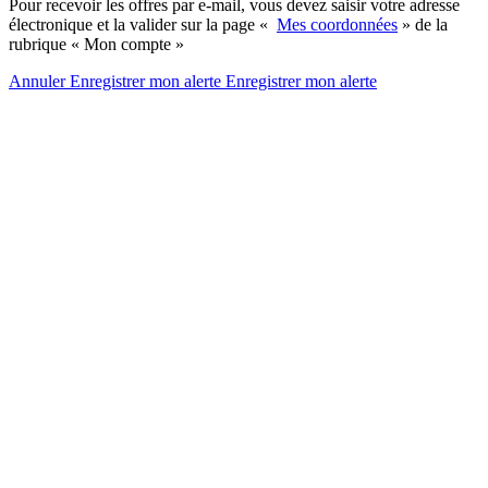
Pour recevoir les offres par e-mail, vous devez saisir votre adresse
électronique et la valider sur la page «
Mes coordonnées
» de la
rubrique « Mon compte »
Annuler
Enregistrer mon alerte
Enregistrer
mon alerte