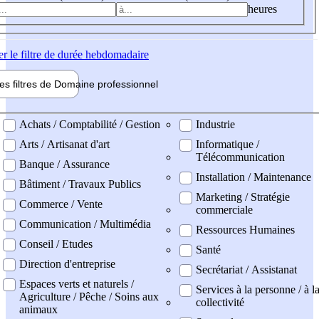
heures
er
le filtre de durée hebdomadaire
les filtres de
Domaine pro
fessionnel
ne professionel
Achats / Comptabilité / Gestion
Industrie
Arts / Artisanat d'art
Informatique /
Télécommunication
Banque / Assurance
Installation / Maintenance
Bâtiment / Travaux Publics
Marketing / Stratégie
Commerce / Vente
commerciale
Communication / Multimédia
Ressources Humaines
Conseil / Etudes
Santé
Direction d'entreprise
Secrétariat / Assistanat
Espaces verts et naturels /
Services à la personne / à l
Agriculture / Pêche / Soins aux
collectivité
animaux