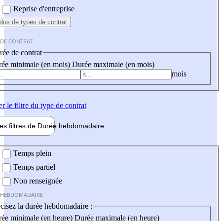
Reprise d'entreprise
plus
de types de contrat
 DE CONTRAT
ée de contrat
ée minimale (en mois)
Durée maximale (en mois)
mois
er
le filtre du type de contrat
les filtres de
Durée hebdo
madaire
 hebdomadaire
Temps plein
Temps partiel
Non renseignée
 HEBDOMADAIRE
cisez la durée hebdomadaire :
ée minimale (en heure)
Durée maximale (en heure)