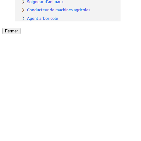
Fermer
Fermer
le détail de l'offre
/
Offre
sur
Offre précéden