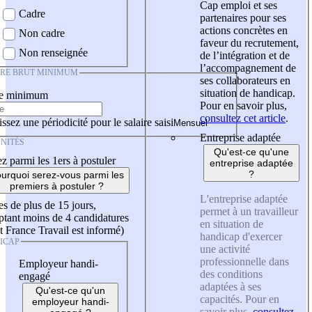
Cap emploi et ses
Cadre
partenaires pour ses
actions concrètes en
Non cadre
faveur du recrutement,
Non renseignée
de l’intégration et de
l’accompagnement de
IRE BRUT MINIMUM
ses collaborateurs en
situation de handicap.
re minimum
Pour en savoir plus,
consultez cet article
.
ssez une périodicité pour le salaire saisi
Entreprise adaptée
NITÉS
Qu'est-ce qu'une
z parmi les 1ers à postuler
entreprise adaptée
?
urquoi serez-vous parmi les
premiers à postuler ?
L'entreprise adaptée
es de plus de 15 jours,
permet à un travailleur
tant moins de 4 candidatures
en situation de
t France Travail est informé)
handicap d'exercer
ICAP
une activité
professionnelle dans
Employeur handi-
des conditions
engagé
adaptées à ses
Qu'est-ce qu'un
capacités. Pour en
employeur handi-
savoir plus,
consultez