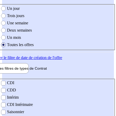
e création de l'offre
Un jour
Trois jours
Une semaine
Deux semaines
Un mois
Toutes les offres
er
le filtre de date de création de l'offre
les filtres de types de
Contrat
de contrat
CDI
CDD
Intérim
CDI Intérimaire
Saisonnier