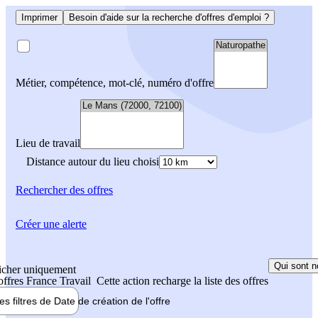
Imprimer
Besoin d'aide sur la recherche d'offres d'emploi ?
Métier, compétence, mot-clé, numéro d'offre
Lieu de travail
Distance autour du lieu choisi
Rechercher
des offres
Créer une alerte
Qui sont n
icher uniquement
 offres France Travail
Cette action recharge la liste des offres
les filtres de
Date de création
de l'offre