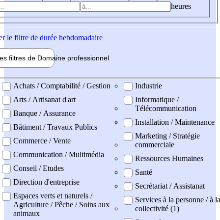
heures
er
le filtre de durée hebdomadaire
les filtres de
Domaine pro
fessionnel
ne professionel
Achats / Comptabilité / Gestion
Industrie
Arts / Artisanat d'art
Informatique /
Télécommunication
Banque / Assurance
Installation / Maintenance
Bâtiment / Travaux Publics
Marketing / Stratégie
Commerce / Vente
commerciale
Communication / Multimédia
Ressources Humaines
Conseil / Etudes
Santé
Direction d'entreprise
Secrétariat / Assistanat
Espaces verts et naturels /
Services à la personne / à l
Agriculture / Pêche / Soins aux
collectivité (1)
animaux