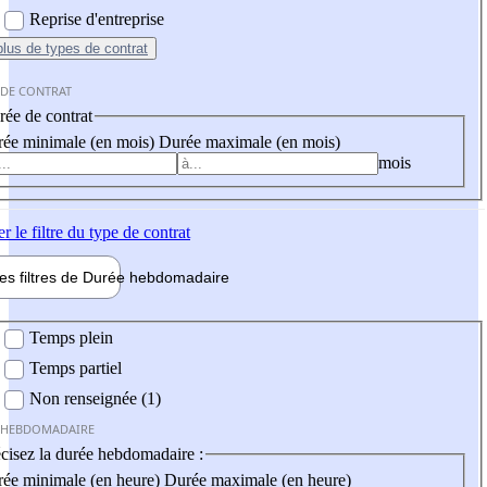
Reprise d'entreprise
plus
de types de contrat
 DE CONTRAT
ée de contrat
ée minimale (en mois)
Durée maximale (en mois)
mois
er
le filtre du type de contrat
les filtres de
Durée hebdo
madaire
 hebdomadaire
Temps plein
Temps partiel
Non renseignée (1)
 HEBDOMADAIRE
cisez la durée hebdomadaire :
ée minimale (en heure)
Durée maximale (en heure)