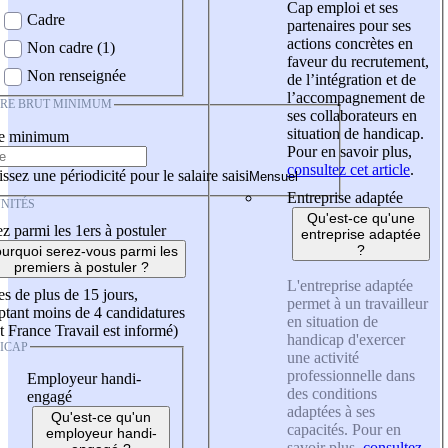
Cap emploi et ses
Cadre
partenaires pour ses
actions concrètes en
Non cadre (1)
faveur du recrutement,
Non renseignée
de l’intégration et de
l’accompagnement de
IRE BRUT MINIMUM
ses collaborateurs en
situation de handicap.
re minimum
Pour en savoir plus,
consultez cet article
.
ssez une périodicité pour le salaire saisi
Entreprise adaptée
NITÉS
Qu'est-ce qu'une
z parmi les 1ers à postuler
entreprise adaptée
?
urquoi serez-vous parmi les
premiers à postuler ?
L'entreprise adaptée
es de plus de 15 jours,
permet à un travailleur
tant moins de 4 candidatures
en situation de
t France Travail est informé)
handicap d'exercer
ICAP
une activité
professionnelle dans
Employeur handi-
des conditions
engagé
adaptées à ses
Qu'est-ce qu'un
capacités. Pour en
employeur handi-
savoir plus,
consultez