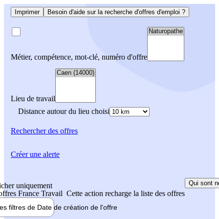
Imprimer
Besoin d'aide sur la recherche d'offres d'emploi ?
Métier, compétence, mot-clé, numéro d'offre
Lieu de travail
Distance autour du lieu choisi
Rechercher
des offres
Créer une alerte
Qui sont n
icher uniquement
 offres France Travail
Cette action recharge la liste des offres
les filtres de
Date de création
de l'offre