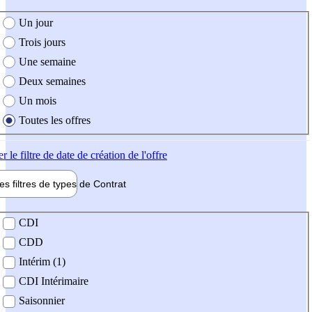
e création de l'offre
Un jour
Trois jours
Une semaine
Deux semaines
Un mois
Toutes les offres
er
le filtre de date de création de l'offre
les filtres de types de
Contrat
de contrat
CDI
CDD
Intérim (1)
CDI Intérimaire
Saisonnier