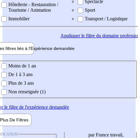
Spectacle
Hôtellerie - Restauration /
Tourisme / Animation
Sport
Immobilier
Transport / Logistique
Appliquer
le filtre du domaine professi
es filtres liés à l'
Expérience
demandée
ience demandée
Moins de 1 an
De 1 à 3 ans
Plus de 3 ans
Non renseignée (1)
er
le filtre de l'expérience demandée
Plus De
Filtres
IFICATION
par France travail,