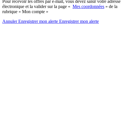
Pour recevoir les offres par e-mail, vous devez saisir votre adresse
électronique et la valider sur la page «
Mes coordonnées
» de la
rubrique « Mon compte »
Annuler
Enregistrer mon alerte
Enregistrer
mon alerte