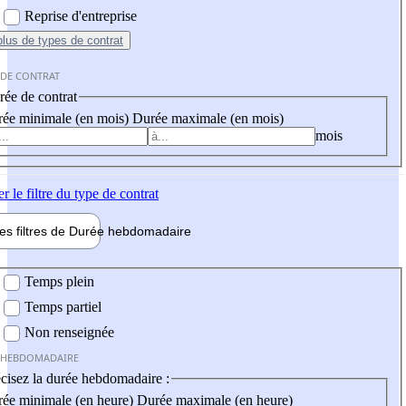
Reprise d'entreprise
plus
de types de contrat
 DE CONTRAT
ée de contrat
ée minimale (en mois)
Durée maximale (en mois)
mois
er
le filtre du type de contrat
les filtres de
Durée hebdo
madaire
 hebdomadaire
Temps plein
Temps partiel
Non renseignée
 HEBDOMADAIRE
cisez la durée hebdomadaire :
ée minimale (en heure)
Durée maximale (en heure)