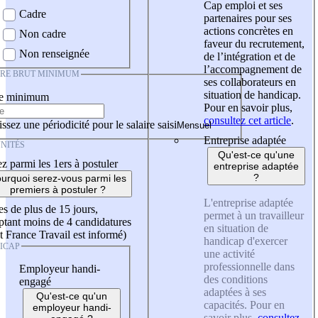
Cap emploi et ses
Cadre
partenaires pour ses
actions concrètes en
Non cadre
faveur du recrutement,
Non renseignée
de l’intégration et de
l’accompagnement de
IRE BRUT MINIMUM
ses collaborateurs en
situation de handicap.
re minimum
Pour en savoir plus,
consultez cet article
.
ssez une périodicité pour le salaire saisi
Entreprise adaptée
NITÉS
Qu'est-ce qu'une
z parmi les 1ers à postuler
entreprise adaptée
?
urquoi serez-vous parmi les
premiers à postuler ?
L'entreprise adaptée
es de plus de 15 jours,
permet à un travailleur
tant moins de 4 candidatures
en situation de
t France Travail est informé)
handicap d'exercer
ICAP
une activité
professionnelle dans
Employeur handi-
des conditions
engagé
adaptées à ses
Qu'est-ce qu'un
capacités. Pour en
employeur handi-
savoir plus,
consultez