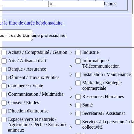
heures
er
le filtre de durée hebdomadaire
les filtres de
Domaine pro
fessionnel
ne professionel
Achats / Comptabilité / Gestion
Industrie
Arts / Artisanat d'art
Informatique /
Télécommunication
Banque / Assurance
Installation / Maintenance
Bâtiment / Travaux Publics
Marketing / Stratégie
Commerce / Vente
commerciale
Communication / Multimédia
Ressources Humaines
Conseil / Etudes
Santé
Direction d'entreprise
Secrétariat / Assistanat
Espaces verts et naturels /
Services à la personne / à l
Agriculture / Pêche / Soins aux
collectivité
animaux