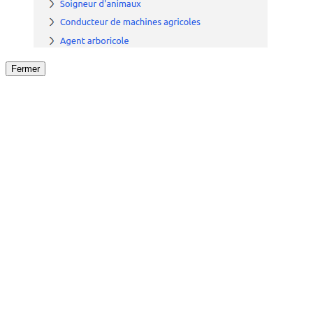
Fermer
Fermer
le détail de l'offre
/
Offre
sur
Offre précéden