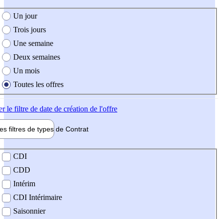
e création de l'offre
Un jour
Trois jours
Une semaine
Deux semaines
Un mois
Toutes les offres
er
le filtre de date de création de l'offre
les filtres de types de
Contrat
de contrat
CDI
CDD
Intérim
CDI Intérimaire
Saisonnier