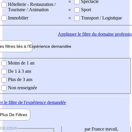
Spectacle
Hôtellerie - Restauration /
Tourisme / Animation
Sport
Immobilier
Transport / Logistique
Appliquer
le filtre du domaine professi
es filtres liés à l'
Expérience
demandée
ience demandée
Moins de 1 an
De 1 à 3 ans
Plus de 3 ans
Non renseignée
er
le filtre de l'expérience demandée
Plus De
Filtres
IFICATION
par France travail,