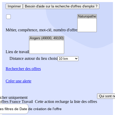
Imprimer
Besoin d'aide sur la recherche d'offres d'emploi ?
Métier, compétence, mot-clé, numéro d'offre
Lieu de travail
Distance autour du lieu choisi
Rechercher
des offres
Créer une alerte
Qui sont n
icher uniquement
 offres France Travail
Cette action recharge la liste des offres
les filtres de
Date de création
de l'offre