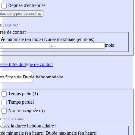
Reprise d'entreprise
plus
de types de contrat
 DE CONTRAT
ée de contrat
ée minimale (en mois)
Durée maximale (en mois)
mois
er
le filtre du type de contrat
les filtres de
Durée hebdo
madaire
 hebdomadaire
Temps plein (1)
Temps partiel
Non renseignée (5)
 HEBDOMADAIRE
cisez la durée hebdomadaire :
ée minimale (en heure)
Durée maximale (en heure)