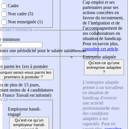
Cap emploi et ses
Cadre
partenaires pour ses
actions concrètes en
Non cadre (5)
faveur du recrutement,
Non renseignée (1)
de l’intégration et de
l’accompagnement de
IRE BRUT MINIMUM
ses collaborateurs en
situation de handicap.
re minimum
Pour en savoir plus,
consultez cet article
.
ssez une périodicité pour le salaire saisi
Entreprise adaptée
NITÉS
Qu'est-ce qu'une
z parmi les 1ers à postuler
entreprise adaptée
?
urquoi serez-vous parmi les
premiers à postuler ?
L'entreprise adaptée
es de plus de 15 jours,
permet à un travailleur
tant moins de 4 candidatures
en situation de
t France Travail est informé)
handicap d'exercer
ICAP
une activité
professionnelle dans
Employeur handi-
des conditions
engagé
adaptées à ses
Qu'est-ce qu'un
capacités. Pour en
employeur handi-
savoir plus,
consultez