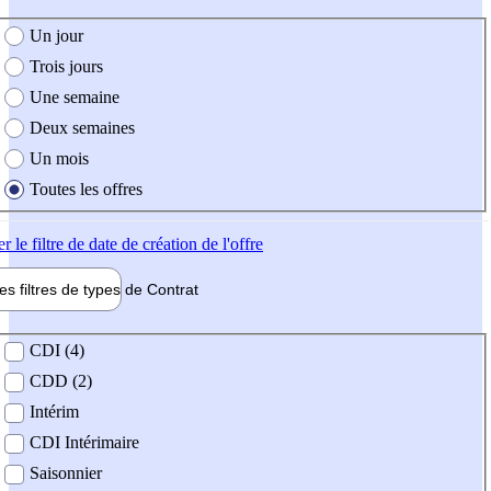
e création de l'offre
Un jour
Trois jours
Une semaine
Deux semaines
Un mois
Toutes les offres
er
le filtre de date de création de l'offre
les filtres de types de
Contrat
de contrat
CDI (4)
CDD (2)
Intérim
CDI Intérimaire
Saisonnier