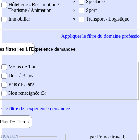
Spectacle
Hôtellerie - Restauration /
Tourisme / Animation
Sport
Immobilier
Transport / Logistique
Appliquer
le filtre du domaine professi
es filtres liés à l'
Expérience
demandée
ience demandée
Moins de 1 an
De 1 à 3 ans
Plus de 3 ans
Non renseignée (3)
er
le filtre de l'expérience demandée
Plus De
Filtres
IFICATION
par France travail,