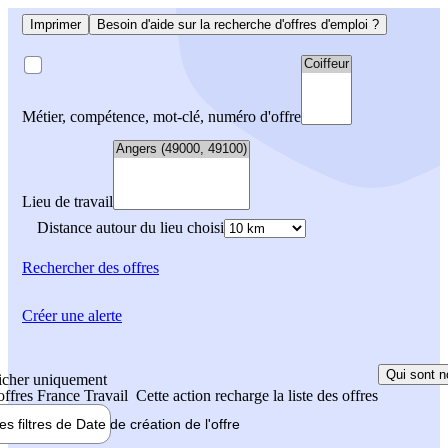
Imprimer
Besoin d'aide sur la recherche d'offres d'emploi ?
Métier, compétence, mot-clé, numéro d'offre
Lieu de travail
Distance autour du lieu choisi
Rechercher
des offres
Créer une alerte
Qui sont n
icher uniquement
 offres France Travail
Cette action recharge la liste des offres
les filtres de
Date de création
de l'offre