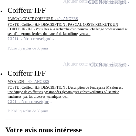
Ajouter cette offre à ma sélection
CDD
Non renseigné
Coiffeur H/F
PASCAL COSTE COIFFURE -
49 - ANGERS
POSTE : Coiffeur H/F DESCRIPTION : PASCAL COSTE RECRUTE UN
COIFFEUR (H/F) Vous êtes à la recherche d'un nouveau challenge professionnel au
sein d'un groupe leaders du marché de la coiffure, venez...
CDD - Non renseigné
Publié il y a plus de 30 jours
Ajouter cette offre à ma sélection
CDI
Non renseigné
Coiffeur H/F
M'SALON -
49 - ANGERS
POSTE : Coiffeur H/F DESCRIPTION : Description de l'entreprise M'salon est
une équipe de coiffeuses passionnées dynamiques et bienveillantes où se mêle
tendances, par les diverses techniques de...
CDI - Non renseigné
Publié il y a plus de 30 jours
Votre avis nous intéresse