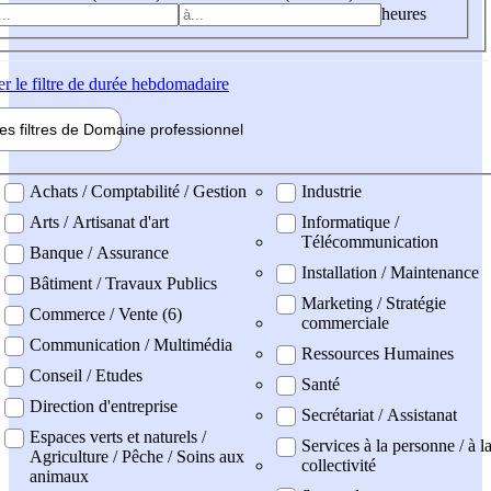
heures
er
le filtre de durée hebdomadaire
les filtres de
Domaine pro
fessionnel
ne professionel
Achats / Comptabilité / Gestion
Industrie
Arts / Artisanat d'art
Informatique /
Télécommunication
Banque / Assurance
Installation / Maintenance
Bâtiment / Travaux Publics
Marketing / Stratégie
Commerce / Vente (6)
commerciale
Communication / Multimédia
Ressources Humaines
Conseil / Etudes
Santé
Direction d'entreprise
Secrétariat / Assistanat
Espaces verts et naturels /
Services à la personne / à l
Agriculture / Pêche / Soins aux
collectivité
animaux