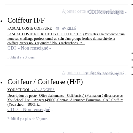
Ajouter cette offre à ma sélection
CDI
Non renseigné
Coiffeur H/F
PASCAL COSTE COIFFURE -
49 - AVRILLÉ
PASCAL COSTE RECRUTE UN COIFFEUR (H/F) Vous êtes à la recherche d'un
nouveau challenge professionnel au sein d'un groupe leaders du marché de la
coiffure, venez nous rejoindre ! Nous recherchons un...
CDI - Non renseigné
Publié il y a 3 jours
Ajouter cette offre à ma sélection
CDD
Non renseigné
Coiffeur / Coiffeuse (H/F)
YOUSCHOOL -
49 - ANGERS
Description du poste : Offre d'alternance - Coiffeur(se) (Formation à distance avec
YouSchool) Lieu : Angers (49000) Contrat : Alternance Formation : CAP Coiffure
(YouSchool - 100% à...
CDD - Non renseigné
Publié il y a plus de 30 jours