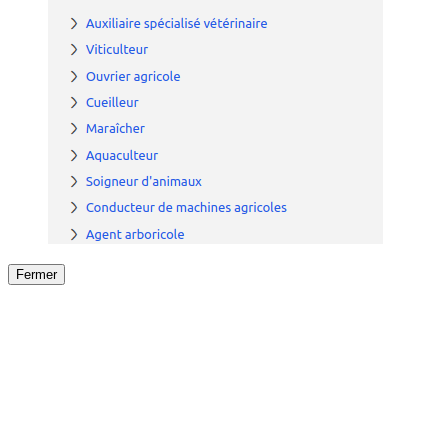
Fermer
Fermer
le détail de l'offre
/
Offre
sur
Offre précéden