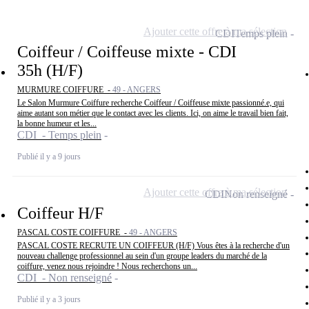
Ajouter cette offre à ma sélection
CDI
Temps plein
Coiffeur / Coiffeuse mixte - CDI
35h (H/F)
MURMURE COIFFURE -
49 - ANGERS
Le Salon Murmure Coiffure recherche Coiffeur / Coiffeuse mixte passionné.e, qui
aime autant son métier que le contact avec les clients. Ici, on aime le travail bien fait,
la bonne humeur et les...
CDI - Temps plein
Publié il y a 9 jours
Ajouter cette offre à ma sélection
CDI
Non renseigné
Coiffeur H/F
PASCAL COSTE COIFFURE -
49 - ANGERS
PASCAL COSTE RECRUTE UN COIFFEUR (H/F) Vous êtes à la recherche d'un
nouveau challenge professionnel au sein d'un groupe leaders du marché de la
coiffure, venez nous rejoindre ! Nous recherchons un...
CDI - Non renseigné
Publié il y a 3 jours