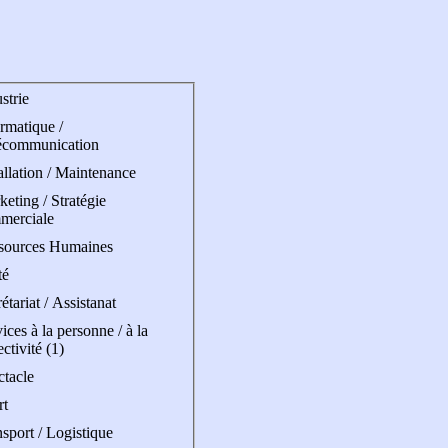
strie
rmatique /
écommunication
allation / Maintenance
eting / Stratégie
merciale
sources Humaines
té
étariat / Assistanat
ices à la personne / à la
ectivité (1)
ctacle
rt
sport / Logistique