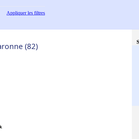
Appliquer
les filtres
S
aronne (82)