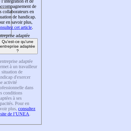
 l’intégration et de
’accompagnement de
s collaborateurs en
tuation de handicap.
ur en savoir plus,
nsultez cet article
.
treprise adaptée
Qu'est-ce qu'une
entreprise adaptée
?
entreprise adaptée
rmet à un travailleur
 situation de
ndicap d'exercer
e activité
ofessionnelle dans
s conditions
aptées à ses
pacités. Pour en
voir plus,
consultez
 site de l’UNEA
.