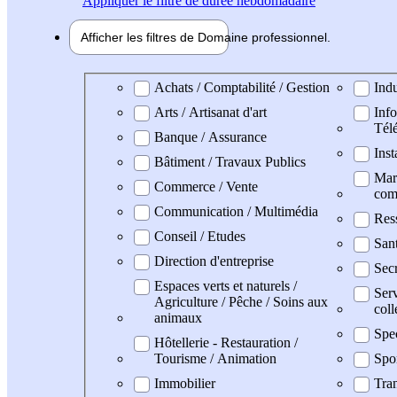
Appliquer
le filtre de durée hebdomadaire
Afficher les filtres de
Domaine pro
fessionnel
Domaine professionel
Achats / Comptabilité / Gestion
Indu
Arts / Artisanat d'art
Info
Tél
Banque / Assurance
Inst
Bâtiment / Travaux Publics
Mark
Commerce / Vente
com
Communication / Multimédia
Res
Conseil / Etudes
San
Direction d'entreprise
Secr
Espaces verts et naturels /
Serv
Agriculture / Pêche / Soins aux
coll
animaux
Spe
Hôtellerie - Restauration /
Tourisme / Animation
Spo
Immobilier
Tran