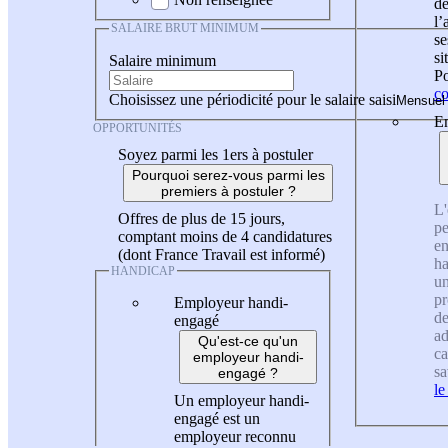
de
l
SALAIRE BRUT MINIMUM
se
si
Salaire minimum
Po
co
Choisissez une périodicité pour le salaire saisi
En
OPPORTUNITÉS
Soyez parmi les 1ers à postuler
Pourquoi serez-vous parmi les
premiers à postuler ?
L'
Offres de plus de 15 jours,
pe
comptant moins de 4 candidatures
en
(dont France Travail est informé)
ha
HANDICAP
un
pr
Employeur handi-
de
engagé
ad
Qu'est-ce qu'un
ca
employeur handi-
sa
engagé ?
le
Un employeur handi-
engagé est un
employeur reconnu