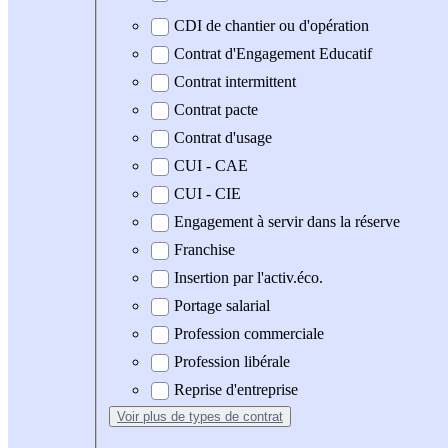
CDI de chantier ou d'opération
Contrat d'Engagement Educatif
Contrat intermittent
Contrat pacte
Contrat d'usage
CUI - CAE
CUI - CIE
Engagement à servir dans la réserve
Franchise
Insertion par l'activ.éco.
Portage salarial
Profession commerciale
Profession libérale
Reprise d'entreprise
Voir plus
de types de contrat