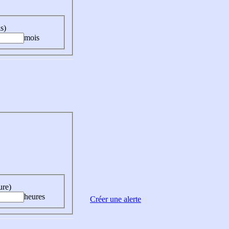
s)
mois
ure)
heures
Créer une alerte