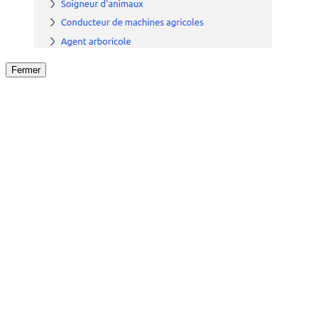
Fermer
Fermer
le détail de l'offre
/
Offre
sur
Offre précéden