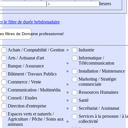
heures
er
le filtre de durée hebdomadaire
les filtres de
Domaine pro
fessionnel
ne professionel
Achats / Comptabilité / Gestion
Industrie
Arts / Artisanat d'art
Informatique /
Télécommunication
Banque / Assurance
Installation / Maintenance
Bâtiment / Travaux Publics
Marketing / Stratégie
Commerce / Vente
commerciale
Communication / Multimédia
Ressources Humaines
Conseil / Etudes
Santé
Direction d'entreprise
Secrétariat / Assistanat
Espaces verts et naturels /
Services à la personne / à l
Agriculture / Pêche / Soins aux
collectivité
animaux