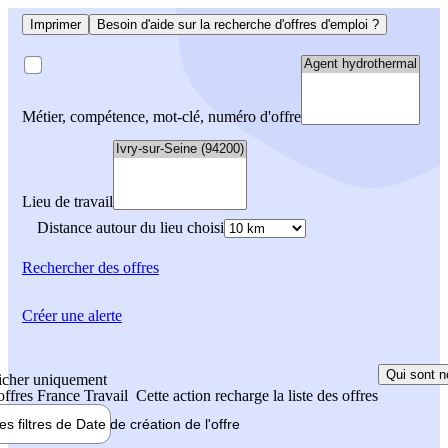
Imprimer
Besoin d'aide sur la recherche d'offres d'emploi ?
Métier, compétence, mot-clé, numéro d'offre
Lieu de travail
Distance autour du lieu choisi
Rechercher
des offres
Créer une alerte
Qui sont n
icher uniquement
 offres France Travail
Cette action recharge la liste des offres
les filtres de
Date de création
de l'offre