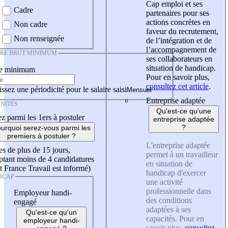
Cap emploi et ses
Cadre
partenaires pour ses
actions concrètes en
Non cadre
faveur du recrutement,
Non renseignée
de l’intégration et de
l’accompagnement de
IRE BRUT MINIMUM
ses collaborateurs en
situation de handicap.
re minimum
Pour en savoir plus,
consultez cet article
.
ssez une périodicité pour le salaire saisi
Entreprise adaptée
NITÉS
Qu'est-ce qu'une
z parmi les 1ers à postuler
entreprise adaptée
?
urquoi serez-vous parmi les
premiers à postuler ?
L'entreprise adaptée
es de plus de 15 jours,
permet à un travailleur
tant moins de 4 candidatures
en situation de
t France Travail est informé)
handicap d'exercer
ICAP
une activité
professionnelle dans
Employeur handi-
des conditions
engagé
adaptées à ses
Qu'est-ce qu'un
capacités. Pour en
employeur handi-
savoir plus,
consultez