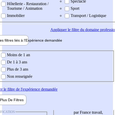
Spectacle
Hôtellerie - Restauration /
Tourisme / Animation
Sport
Immobilier
Transport / Logistique
Appliquer
le filtre du domaine professi
es filtres liés à l'
Expérience
demandée
ience demandée
Moins de 1 an
De 1 à 3 ans
Plus de 3 ans
Non renseignée
er
le filtre de l'expérience demandée
Plus De
Filtres
IFICATION
par France travail,