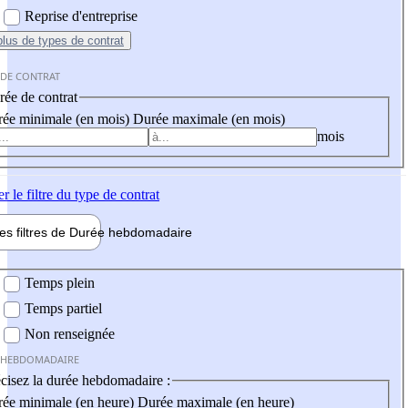
Reprise d'entreprise
plus
de types de contrat
 DE CONTRAT
ée de contrat
ée minimale (en mois)
Durée maximale (en mois)
mois
er
le filtre du type de contrat
les filtres de
Durée hebdo
madaire
 hebdomadaire
Temps plein
Temps partiel
Non renseignée
 HEBDOMADAIRE
cisez la durée hebdomadaire :
ée minimale (en heure)
Durée maximale (en heure)