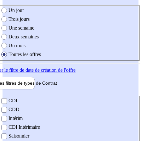
e création de l'offre
Un jour
Trois jours
Une semaine
Deux semaines
Un mois
Toutes les offres
er
le filtre de date de création de l'offre
les filtres de types de
Contrat
de contrat
CDI
CDD
Intérim
CDI Intérimaire
Saisonnier