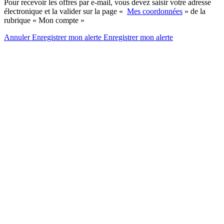
Pour recevoir les offres par e-mail, vous devez saisir votre adresse
électronique et la valider sur la page «
Mes coordonnées
» de la
rubrique « Mon compte »
Annuler
Enregistrer mon alerte
Enregistrer
mon alerte