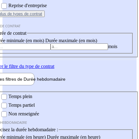
Reprise d'entreprise
plus
de types de contrat
 DE CONTRAT
ée de contrat
ée minimale (en mois)
Durée maximale (en mois)
mois
er
le filtre du type de contrat
les filtres de
Durée hebdo
madaire
 hebdomadaire
Temps plein
Temps partiel
Non renseignée
 HEBDOMADAIRE
cisez la durée hebdomadaire :
ée minimale (en heure)
Durée maximale (en heure)