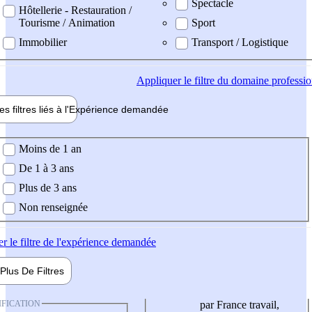
Spectacle
Hôtellerie - Restauration /
Tourisme / Animation
Sport
Immobilier
Transport / Logistique
Appliquer
le filtre du domaine professi
es filtres liés à l'
Expérience
demandée
ience demandée
Moins de 1 an
De 1 à 3 ans
Plus de 3 ans
Non renseignée
er
le filtre de l'expérience demandée
Plus De
Filtres
IFICATION
par France travail,