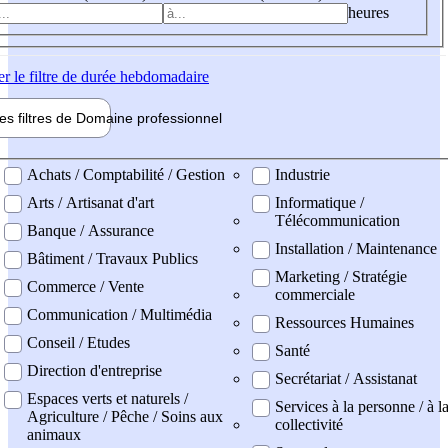
heures
er
le filtre de durée hebdomadaire
les filtres de
Domaine pro
fessionnel
ne professionel
Achats / Comptabilité / Gestion
Industrie
Arts / Artisanat d'art
Informatique /
Télécommunication
Banque / Assurance
Installation / Maintenance
Bâtiment / Travaux Publics
Marketing / Stratégie
Commerce / Vente
commerciale
Communication / Multimédia
Ressources Humaines
Conseil / Etudes
Santé
Direction d'entreprise
Secrétariat / Assistanat
Espaces verts et naturels /
Services à la personne / à l
Agriculture / Pêche / Soins aux
collectivité
animaux