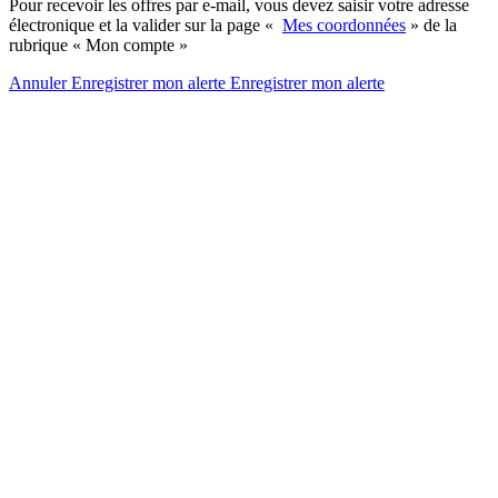
Pour recevoir les offres par e-mail, vous devez saisir votre adresse
électronique et la valider sur la page «
Mes coordonnées
» de la
rubrique « Mon compte »
Annuler
Enregistrer mon alerte
Enregistrer
mon alerte