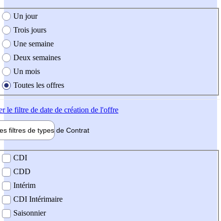
e création de l'offre
Un jour
Trois jours
Une semaine
Deux semaines
Un mois
Toutes les offres
er
le filtre de date de création de l'offre
les filtres de types de
Contrat
de contrat
CDI
CDD
Intérim
CDI Intérimaire
Saisonnier