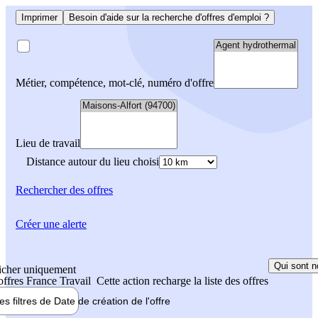
Imprimer
Besoin d'aide sur la recherche d'offres d'emploi ?
Métier, compétence, mot-clé, numéro d'offre
Lieu de travail
Distance autour du lieu choisi
Rechercher
des offres
Créer une alerte
Qui sont n
icher uniquement
 offres France Travail
Cette action recharge la liste des offres
les filtres de
Date de création
de l'offre