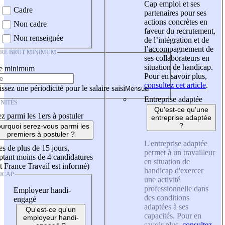
Cap emploi et ses
Cadre
partenaires pour ses
actions concrètes en
Non cadre
faveur du recrutement,
Non renseignée
de l’intégration et de
l’accompagnement de
IRE BRUT MINIMUM
ses collaborateurs en
situation de handicap.
re minimum
Pour en savoir plus,
consultez cet article
.
ssez une périodicité pour le salaire saisi
Entreprise adaptée
NITÉS
Qu'est-ce qu'une
z parmi les 1ers à postuler
entreprise adaptée
?
urquoi serez-vous parmi les
premiers à postuler ?
L'entreprise adaptée
es de plus de 15 jours,
permet à un travailleur
tant moins de 4 candidatures
en situation de
t France Travail est informé)
handicap d'exercer
ICAP
une activité
professionnelle dans
Employeur handi-
des conditions
engagé
adaptées à ses
Qu'est-ce qu'un
capacités. Pour en
employeur handi-
savoir plus,
consultez