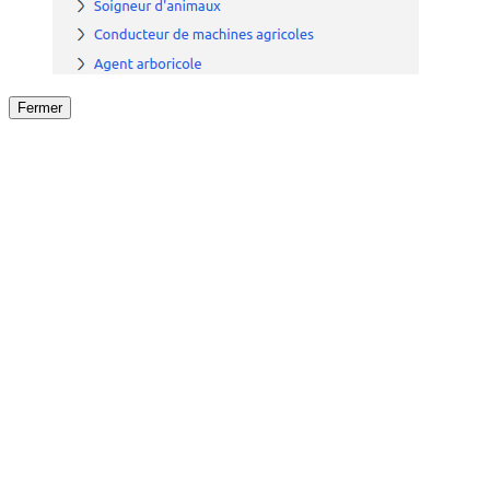
Fermer
Fermer
le détail de l'offre
/
Offre
sur
Offre précéden