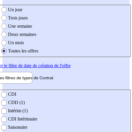
e création de l'offre
Un jour
Trois jours
Une semaine
Deux semaines
Un mois
Toutes les offres
er
le filtre de date de création de l'offre
les filtres de types de
Contrat
de contrat
CDI
CDD (1)
Intérim (1)
CDI Intérimaire
Saisonnier