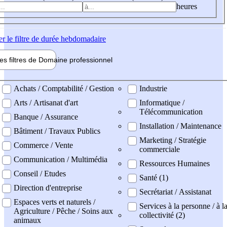
heures
er
le filtre de durée hebdomadaire
les filtres de
Domaine pro
fessionnel
ne professionel
Achats / Comptabilité / Gestion
Industrie
Arts / Artisanat d'art
Informatique /
Télécommunication
Banque / Assurance
Installation / Maintenance
Bâtiment / Travaux Publics
Marketing / Stratégie
Commerce / Vente
commerciale
Communication / Multimédia
Ressources Humaines
Conseil / Etudes
Santé (1)
Direction d'entreprise
Secrétariat / Assistanat
Espaces verts et naturels /
Services à la personne / à l
Agriculture / Pêche / Soins aux
collectivité (2)
animaux