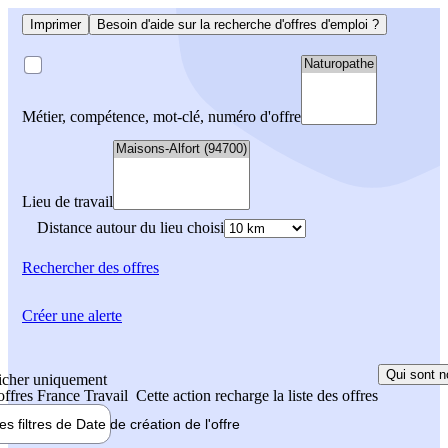
Imprimer
Besoin d'aide sur la recherche d'offres d'emploi ?
Métier, compétence, mot-clé, numéro d'offre
Lieu de travail
Distance autour du lieu choisi
Rechercher
des offres
Créer une alerte
Qui sont n
icher uniquement
 offres France Travail
Cette action recharge la liste des offres
les filtres de
Date de création
de l'offre