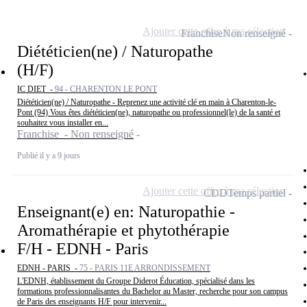
Ajouter cette offre à ma sélection
Franchise
Non renseigné
Diététicien(ne) / Naturopathe
(H/F)
IC DIET -
94 - CHARENTON LE PONT
Diététicien(ne) / Naturopathe - Reprenez une activité clé en main à Charenton-le-
Pont (94) Vous êtes diététicien(ne), naturopathe ou professionnel(le) de la santé et
souhaitez vous installer en...
Franchise - Non renseigné
Publié il y a 9 jours
Ajouter cette offre à ma sélection
CDD
Temps partiel
Enseignant(e) en: Naturopathie -
Aromathérapie et phytothérapie
F/H - EDNH - Paris
EDNH - PARIS -
75 - PARIS 11E ARRONDISSEMENT
L'EDNH, établissement du Groupe Diderot Éducation, spécialisé dans les
formations professionnalisantes du Bachelor au Master, recherche pour son campus
de Paris des enseignants H/F pour intervenir...