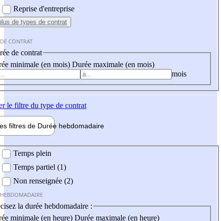
Reprise d'entreprise
plus
de types de contrat
 DE CONTRAT
ée de contrat
ée minimale (en mois)
Durée maximale (en mois)
mois
er
le filtre du type de contrat
les filtres de
Durée hebdo
madaire
 hebdomadaire
Temps plein
Temps partiel (1)
Non renseignée (2)
 HEBDOMADAIRE
cisez la durée hebdomadaire :
ée minimale (en heure)
Durée maximale (en heure)