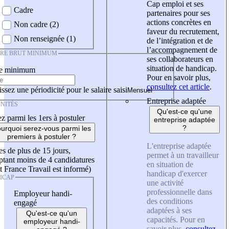
Cap emploi et ses
Cadre
partenaires pour ses
actions concrètes en
Non cadre (2)
faveur du recrutement,
Non renseignée (1)
de l’intégration et de
l’accompagnement de
IRE BRUT MINIMUM
ses collaborateurs en
situation de handicap.
re minimum
Pour en savoir plus,
consultez cet article
.
ssez une périodicité pour le salaire saisi
Entreprise adaptée
NITÉS
Qu'est-ce qu'une
z parmi les 1ers à postuler
entreprise adaptée
?
urquoi serez-vous parmi les
premiers à postuler ?
L'entreprise adaptée
es de plus de 15 jours,
permet à un travailleur
tant moins de 4 candidatures
en situation de
t France Travail est informé)
handicap d'exercer
ICAP
une activité
professionnelle dans
Employeur handi-
des conditions
engagé
adaptées à ses
Qu'est-ce qu'un
capacités. Pour en
employeur handi-
savoir plus,
consultez