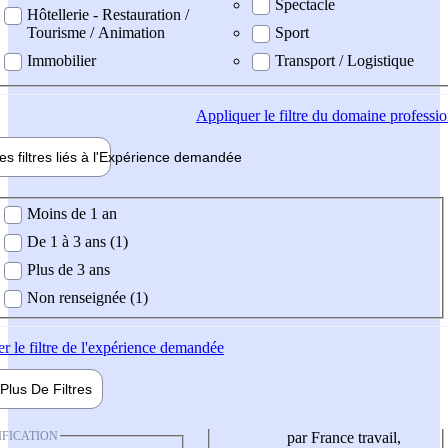
Spectacle
Hôtellerie - Restauration /
Tourisme / Animation
Sport
Immobilier
Transport / Logistique
Appliquer
le filtre du domaine professi
es filtres liés à l'
Expérience
demandée
ience demandée
Moins de 1 an
De 1 à 3 ans (1)
Plus de 3 ans
Non renseignée (1)
er
le filtre de l'expérience demandée
Plus De
Filtres
IFICATION
par France travail,