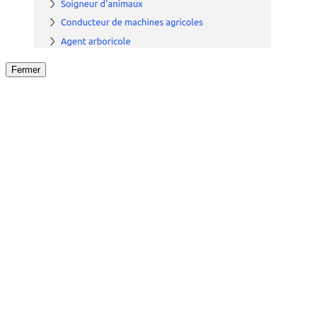
Fermer
Fermer
le détail de l'offre
/
Offre
sur
Offre précéden