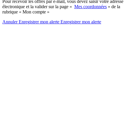
Pour recevoir les offres par e-mail, vous devez saisir votre adresse
électronique et la valider sur la page «
Mes coordonnées
» de la
rubrique « Mon compte »
Annuler
Enregistrer mon alerte
Enregistrer
mon alerte