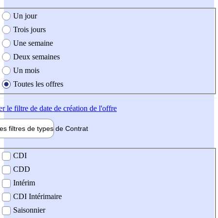
e création de l'offre
Un jour
Trois jours
Une semaine
Deux semaines
Un mois
Toutes les offres
er
le filtre de date de création de l'offre
les filtres de types de
Contrat
de contrat
CDI
CDD
Intérim
CDI Intérimaire
Saisonnier