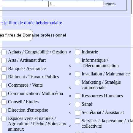
heures
er
le filtre de durée hebdomadaire
les filtres de
Domaine pro
fessionnel
ne professionel
Achats / Comptabilité / Gestion
Industrie
Arts / Artisanat d'art
Informatique /
Télécommunication
Banque / Assurance
Installation / Maintenance
Bâtiment / Travaux Publics
Marketing / Stratégie
Commerce / Vente
commerciale
Communication / Multimédia
Ressources Humaines
Conseil / Etudes
Santé
Direction d'entreprise
Secrétariat / Assistanat
Espaces verts et naturels /
Services à la personne / à l
Agriculture / Pêche / Soins aux
collectivité
animaux