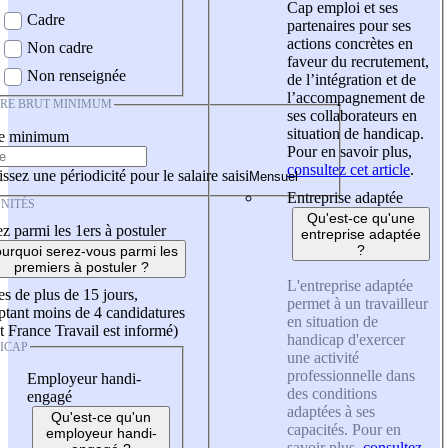
Cap emploi et ses
Cadre
partenaires pour ses
actions concrètes en
Non cadre
faveur du recrutement,
Non renseignée
de l’intégration et de
l’accompagnement de
IRE BRUT MINIMUM
ses collaborateurs en
situation de handicap.
re minimum
Pour en savoir plus,
consultez cet article
.
ssez une périodicité pour le salaire saisi
Entreprise adaptée
NITÉS
Qu'est-ce qu'une
z parmi les 1ers à postuler
entreprise adaptée
?
urquoi serez-vous parmi les
premiers à postuler ?
L'entreprise adaptée
es de plus de 15 jours,
permet à un travailleur
tant moins de 4 candidatures
en situation de
t France Travail est informé)
handicap d'exercer
ICAP
une activité
professionnelle dans
Employeur handi-
des conditions
engagé
adaptées à ses
Qu'est-ce qu'un
capacités. Pour en
employeur handi-
savoir plus,
consultez