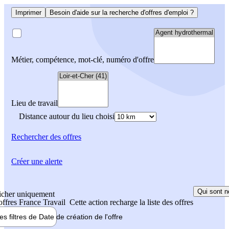
Imprimer
Besoin d'aide sur la recherche d'offres d'emploi ?
Métier, compétence, mot-clé, numéro d'offre
Lieu de travail
Distance autour du lieu choisi
Rechercher
des offres
Créer une alerte
Qui sont n
icher uniquement
 offres France Travail
Cette action recharge la liste des offres
les filtres de
Date de création
de l'offre