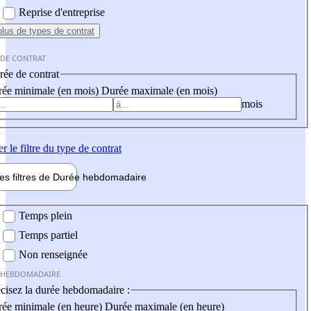
Reprise d'entreprise
plus
de types de contrat
 DE CONTRAT
ée de contrat
ée minimale (en mois)
Durée maximale (en mois)
mois
er
le filtre du type de contrat
les filtres de
Durée hebdo
madaire
 hebdomadaire
Temps plein
Temps partiel
Non renseignée
 HEBDOMADAIRE
cisez la durée hebdomadaire :
ée minimale (en heure)
Durée maximale (en heure)