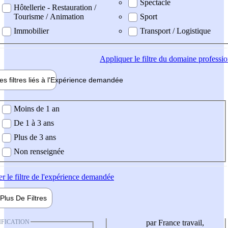
Spectacle
Hôtellerie - Restauration /
Tourisme / Animation
Sport
Immobilier
Transport / Logistique
Appliquer
le filtre du domaine professi
es filtres liés à l'
Expérience
demandée
ience demandée
Moins de 1 an
De 1 à 3 ans
Plus de 3 ans
Non renseignée
er
le filtre de l'expérience demandée
Plus De
Filtres
IFICATION
par France travail,