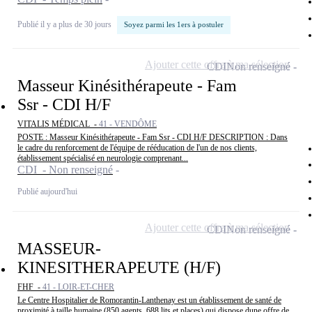
Publié il y a plus de 30 jours
Soyez parmi les 1ers à postuler
Ajouter cette offre à ma sélection
CDI
Non renseigné
Masseur Kinésithérapeute - Fam
Ssr - CDI H/F
VITALIS MÉDICAL -
41 - VENDÔME
POSTE : Masseur Kinésithérapeute - Fam Ssr - CDI H/F DESCRIPTION : Dans
le cadre du renforcement de l'équipe de rééducation de l'un de nos clients,
établissement spécialisé en neurologie comprenant...
CDI - Non renseigné
Publié aujourd'hui
Ajouter cette offre à ma sélection
CDI
Non renseigné
MASSEUR-
KINESITHERAPEUTE (H/F)
FHF -
41 - LOIR-ET-CHER
Le Centre Hospitalier de Romorantin-Lanthenay est un établissement de santé de
proximité à taille humaine (850 agents, 688 lits et places) qui dispose dune offre de