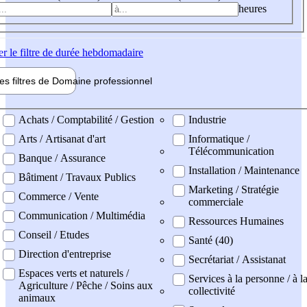
heures
er
le filtre de durée hebdomadaire
les filtres de
Domaine pro
fessionnel
ne professionel
Achats / Comptabilité / Gestion
Industrie
Arts / Artisanat d'art
Informatique /
Télécommunication
Banque / Assurance
Installation / Maintenance
Bâtiment / Travaux Publics
Marketing / Stratégie
Commerce / Vente
commerciale
Communication / Multimédia
Ressources Humaines
Conseil / Etudes
Santé (40)
Direction d'entreprise
Secrétariat / Assistanat
Espaces verts et naturels /
Services à la personne / à l
Agriculture / Pêche / Soins aux
collectivité
animaux