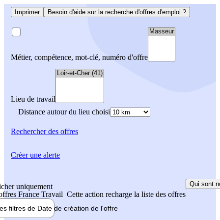
Imprimer
Besoin d'aide sur la recherche d'offres d'emploi ?
Métier, compétence, mot-clé, numéro d'offre
Lieu de travail
Distance autour du lieu choisi
Rechercher
des offres
Créer une alerte
Qui sont n
icher uniquement
 offres France Travail
Cette action recharge la liste des offres
les filtres de
Date de création
de l'offre