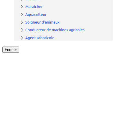
Fermer
Fermer
le détail de l'offre
/
Offre
sur
Offre précéden