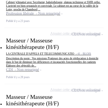
Cabinet )climatisé avec Secrétariat, balnéothérapie, plateau technique et SMR ortho.
L'activité est bien organisée et conviviale. Le cabinet est au cœur de la vallée de la
Loire, proche de Chambord,...
Profession libérale - Non renseigné
Publié il y a 23 jours
Ajouter cette offre à ma sélection
CDI
Non renseigné
Masseur / Masseuse
kinésithérapeute (H/F)
LA CENTRALE D'APPELS ET TELECOMMUNICATIO -
41 - BLOIS
Description du poste : Vos missions Pratiquer des actes de rééducation à domicile
dans le but de diminuer les déficiences et incapacités fonctionnelles des patients
Elaborer des objectifs de...
CDI - Non renseigné
Publié il y a 28 jours
Ajouter cette offre à ma sélection
CDI
Non renseigné
Masseur / Masseuse
kinésithérapeute (H/F)