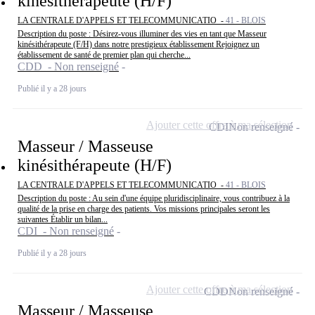
kinésithérapeute (H/F)
LA CENTRALE D'APPELS ET TELECOMMUNICATIO -
41 - BLOIS
Description du poste : Désirez-vous illuminer des vies en tant que Masseur
kinésithérapeute (F/H) dans notre prestigieux établissement Rejoignez un
établissement de santé de premier plan qui cherche...
CDD - Non renseigné
Publié il y a 28 jours
Ajouter cette offre à ma sélection
CDI
Non renseigné
Masseur / Masseuse
kinésithérapeute (H/F)
LA CENTRALE D'APPELS ET TELECOMMUNICATIO -
41 - BLOIS
Description du poste : Au sein d'une équipe pluridisciplinaire, vous contribuez à la
qualité de la prise en charge des patients. Vos missions principales seront les
suivantes Établir un bilan...
CDI - Non renseigné
Publié il y a 28 jours
Ajouter cette offre à ma sélection
CDD
Non renseigné
Masseur / Masseuse