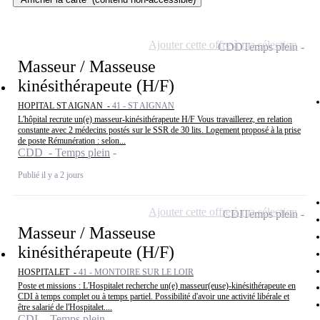
Ajouter cette offre à ma sélection
CDD
Temps plein
Masseur / Masseuse
kinésithérapeute (H/F)
HOPITAL ST AIGNAN -
41 - ST AIGNAN
L'hôpital recrute un(e) masseur-kinésithérapeute H/F Vous travaillerez, en relation
constante avec 2 médecins postés sur le SSR de 30 lits. Logement proposé à la prise
de poste Rémunération : selon...
CDD - Temps plein
Publié il y a 2 jours
Ajouter cette offre à ma sélection
CDI
Temps plein
Masseur / Masseuse
kinésithérapeute (H/F)
HOSPITALET -
41 - MONTOIRE SUR LE LOIR
Poste et missions : L'Hospitalet recherche un(e) masseur(euse)-kinésithérapeute en
CDI à temps complet ou à temps partiel. Possibilité d'avoir une activité libérale et
être salarié de l'Hospitalet....
CDI - Temps plein