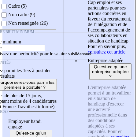
Cap emploi et ses
Cadre (5)
partenaires pour ses
actions concrètes en
Non cadre (9)
faveur du recrutement,
Non renseignée (26)
de l’intégration et de
l’accompagnement de
IRE BRUT MINIMUM
ses collaborateurs en
situation de handicap.
re minimum
Pour en savoir plus,
consultez cet article
.
ssez une périodicité pour le salaire saisi
Entreprise adaptée
NITÉS
Qu'est-ce qu'une
z parmi les 1ers à postuler
entreprise adaptée
résultats
?
urquoi serez-vous parmi les
L'entreprise adaptée
premiers à postuler ?
permet à un travailleur
es de plus de 15 jours,
en situation de
tant moins de 4 candidatures
handicap d'exercer
t France Travail est informé)
une activité
ICAP
professionnelle dans
des conditions
Employeur handi-
adaptées à ses
engagé
capacités. Pour en
Qu'est-ce qu'un
savoir plus,
consultez