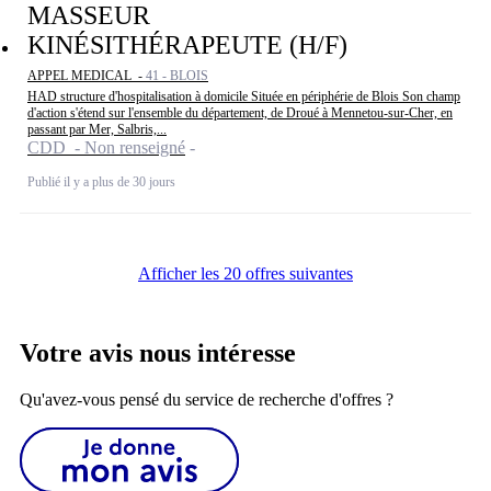
MASSEUR
KINÉSITHÉRAPEUTE (H/F)
APPEL MEDICAL -
41 - BLOIS
HAD structure d'hospitalisation à domicile Située en périphérie de Blois Son champ
d'action s'étend sur l'ensemble du département, de Droué à Mennetou-sur-Cher, en
passant par Mer, Salbris,...
CDD - Non renseigné
Publié il y a plus de 30 jours
Afficher les 20 offres suivantes
Votre avis nous intéresse
Qu'avez-vous pensé du service de recherche d'offres ?