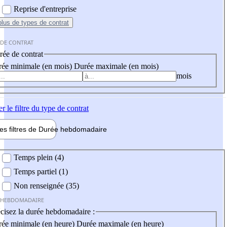
Reprise d'entreprise
plus
de types de contrat
 DE CONTRAT
ée de contrat
ée minimale (en mois)
Durée maximale (en mois)
mois
er
le filtre du type de contrat
les filtres de
Durée hebdo
madaire
 hebdomadaire
Temps plein (4)
Temps partiel (1)
Non renseignée (35)
 HEBDOMADAIRE
cisez la durée hebdomadaire :
ée minimale (en heure)
Durée maximale (en heure)