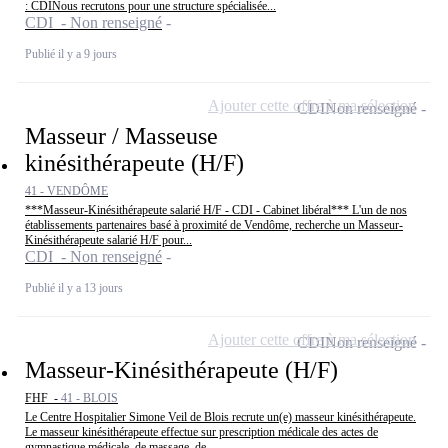
: CDINous recrutons pour une structure spécialisée...
CDI - Non renseigné
Publié il y a 9 jours
Ajouter cette offre à ma sélection
CDI
Non renseigné
Masseur / Masseuse
kinésithérapeute (H/F)
41 - VENDÔME
***Masseur-Kinésithérapeute salarié H/F - CDI - Cabinet libéral*** L'un de nos
établissements partenaires basé à proximité de Vendôme, recherche un Masseur-
Kinésithérapeute salarié H/F pour...
CDI - Non renseigné
Publié il y a 13 jours
Ajouter cette offre à ma sélection
CDI
Non renseigné
Masseur-Kinésithérapeute (H/F)
FHF -
41 - BLOIS
Le Centre Hospitalier Simone Veil de Blois recrute un(e) masseur kinésithérapeute.
Le masseur kinésithérapeute effectue sur prescription médicale des actes de
gymnastique médicale, de massage, de...