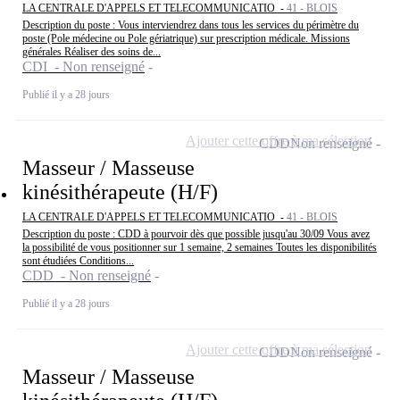
LA CENTRALE D'APPELS ET TELECOMMUNICATIO -
41 - BLOIS
Description du poste : Vous interviendrez dans tous les services du périmètre du
poste (Pole médecine ou Pole gériatrique) sur prescription médicale. Missions
générales Réaliser des soins de...
CDI - Non renseigné
Publié il y a 28 jours
Ajouter cette offre à ma sélection
CDD
Non renseigné
Masseur / Masseuse
kinésithérapeute (H/F)
LA CENTRALE D'APPELS ET TELECOMMUNICATIO -
41 - BLOIS
Description du poste : CDD à pourvoir dès que possible jusqu'au 30/09 Vous avez
la possibilité de vous positionner sur 1 semaine, 2 semaines Toutes les disponibilités
sont étudiées Conditions...
CDD - Non renseigné
Publié il y a 28 jours
Ajouter cette offre à ma sélection
CDD
Non renseigné
Masseur / Masseuse