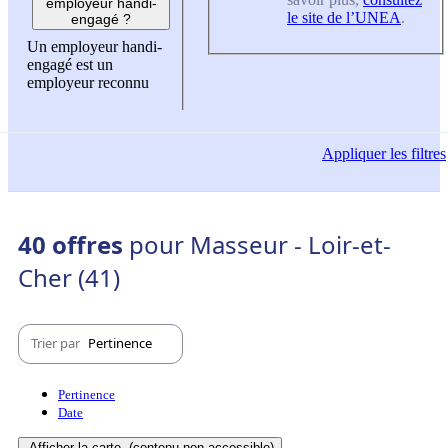
employeur handi-
le site de l’UNEA
.
engagé ?
Un employeur handi-
engagé est un
employeur reconnu
Appliquer
les filtres
40 offres
pour Masseur - Loir-et-
Cher (41)
Trier par
Pertinence
Pertinence
Date
Afficher la carte
(contenu non-accessible)