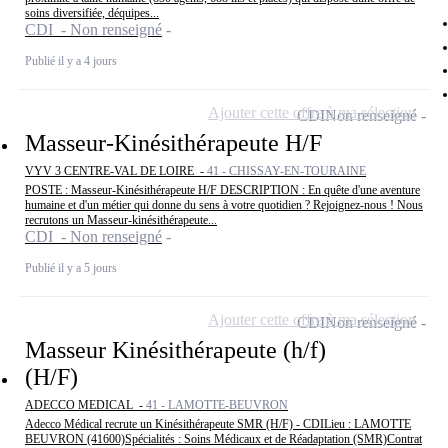
soins diversifiée, déquipes...
CDI - Non renseigné
Publié il y a 4 jours
Ajouter cette offre à ma sélection
CDI
Non renseigné
Masseur-Kinésithérapeute H/F
VYV 3 CENTRE-VAL DE LOIRE -
41 - CHISSAY-EN-TOURAINE
POSTE : Masseur-Kinésithérapeute H/F DESCRIPTION : En quête d'une aventure
humaine et d'un métier qui donne du sens à votre quotidien ? Rejoignez-nous ! Nous
recrutons un Masseur-kinésithérapeute...
CDI - Non renseigné
Publié il y a 5 jours
Ajouter cette offre à ma sélection
CDI
Non renseigné
Masseur Kinésithérapeute (h/f)
(H/F)
ADECCO MEDICAL -
41 - LAMOTTE-BEUVRON
Adecco Médical recrute un Kinésithérapeute SMR (H/F) - CDILieu : LAMOTTE
BEUVRON (41600)Spécialités : Soins Médicaux et de Réadaptation (SMR)Contrat