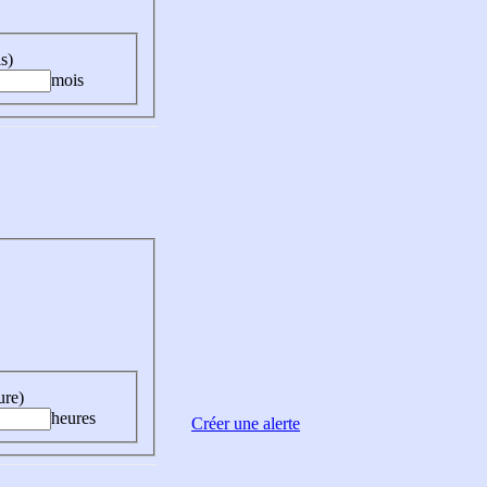
s)
mois
ure)
heures
Créer une alerte