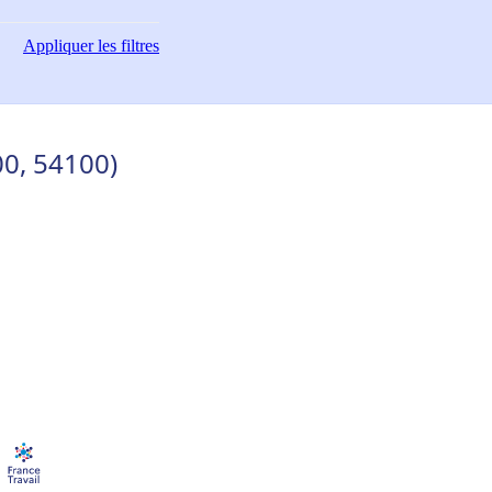
Appliquer
les filtres
0, 54100)