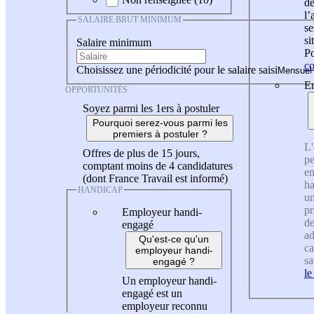
de
l
SALAIRE BRUT MINIMUM
se
si
Salaire minimum
Po
co
Choisissez une périodicité pour le salaire saisi
En
OPPORTUNITÉS
Soyez parmi les 1ers à postuler
Pourquoi serez-vous parmi les
premiers à postuler ?
L'
Offres de plus de 15 jours,
pe
comptant moins de 4 candidatures
en
(dont France Travail est informé)
ha
HANDICAP
un
pr
Employeur handi-
de
engagé
ad
Qu'est-ce qu'un
ca
employeur handi-
sa
engagé ?
le
Un employeur handi-
engagé est un
employeur reconnu