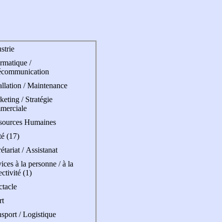
strie
rmatique /
écommunication
allation / Maintenance
eting / Stratégie
merciale
sources Humaines
é (17)
étariat / Assistanat
ices à la personne / à la
ectivité (1)
ctacle
rt
sport / Logistique