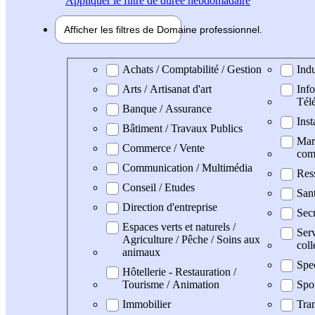
Appliquer
le filtre de durée hebdomadaire
Afficher les filtres de
Domaine pro
fessionnel
Domaine professionel
Achats / Comptabilité / Gestion
Indu
Arts / Artisanat d'art
Info
Tél
Banque / Assurance
Inst
Bâtiment / Travaux Publics
Mark
Commerce / Vente
com
Communication / Multimédia
Res
Conseil / Etudes
Sant
Direction d'entreprise
Secr
Espaces verts et naturels /
Serv
Agriculture / Pêche / Soins aux
coll
animaux
Spe
Hôtellerie - Restauration /
Tourisme / Animation
Spo
Immobilier
Tran