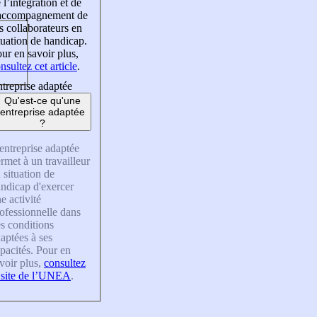
 l’intégration et de
’accompagnement de
s collaborateurs en
tuation de handicap.
ur en savoir plus,
nsultez cet article
.
treprise adaptée
Qu'est-ce qu'une
entreprise adaptée
?
entreprise adaptée
rmet à un travailleur
 situation de
ndicap d'exercer
e activité
ofessionnelle dans
s conditions
aptées à ses
pacités. Pour en
voir plus,
consultez
 site de l’UNEA
.