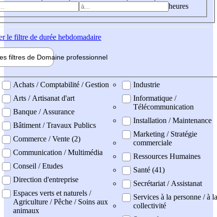
heures
er
le filtre de durée hebdomadaire
les filtres de
Domaine pro
fessionnel
ne professionel
Achats / Comptabilité / Gestion
Industrie
Arts / Artisanat d'art
Informatique /
Télécommunication
Banque / Assurance
Installation / Maintenance
Bâtiment / Travaux Publics
Marketing / Stratégie
Commerce / Vente (2)
commerciale
Communication / Multimédia
Ressources Humaines
Conseil / Etudes
Santé (41)
Direction d'entreprise
Secrétariat / Assistanat
Espaces verts et naturels /
Services à la personne / à l
Agriculture / Pêche / Soins aux
collectivité
animaux