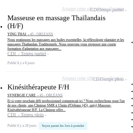
Ajouter cette offre à ma sélection
CDI
Temps partiel
Masseuse en massage Thaïlandais
(H/F)
YING THAI -
45 - ORLEANS
Nous pratiquons les massages aux huiles essentielles, la réflexologie plantaire et les
massages Thaïlandais Traditionnels. Nous pouvons vous proposer une courte
formation d'adaptation aux massages...
CDI - Temps partiel
Publié il y a 8 jours
Ajouter cette offre à ma sélection
CDI
Temps plein
Kinésithérapeute F/H
SYNERGIE CARE -
45 - ORLÉANS
Et si votre prochain défi professionnel commençait ici ? Nous recherchons pour l'un
de nos clients, une Clinique SMR à 15min d'Orléans (45), un(e) Masseur-
Kinésithérapeute H/F. La Clinique offre...
CDI - Temps plein
Publié il y a 28 jours
Soyez parmi les 1ers à postuler