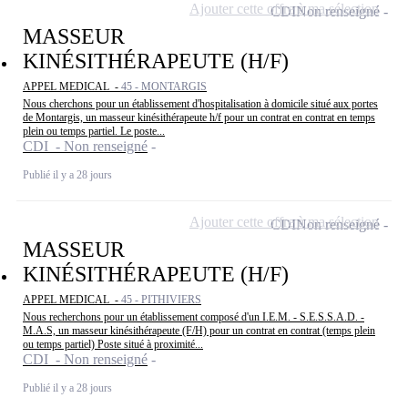
Ajouter cette offre à ma sélection
CDI
Non renseigné
MASSEUR
KINÉSITHÉRAPEUTE (H/F)
APPEL MEDICAL -
45 - MONTARGIS
Nous cherchons pour un établissement d'hospitalisation à domicile situé aux portes
de Montargis, un masseur kinésithérapeute h/f pour un contrat en contrat en temps
plein ou temps partiel. Le poste...
CDI - Non renseigné
Publié il y a 28 jours
Ajouter cette offre à ma sélection
CDI
Non renseigné
MASSEUR
KINÉSITHÉRAPEUTE (H/F)
APPEL MEDICAL -
45 - PITHIVIERS
Nous recherchons pour un établissement composé d'un I.E.M. - S.E.S.S.A.D. -
M.A.S, un masseur kinésithérapeute (F/H) pour un contrat en contrat (temps plein
ou temps partiel) Poste situé à proximité...
CDI - Non renseigné
Publié il y a 28 jours