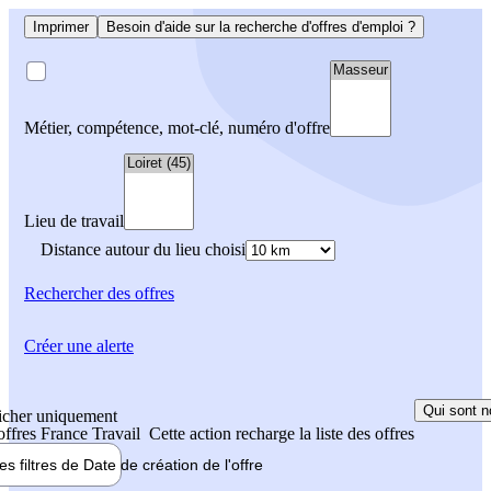
Imprimer
Besoin d'aide sur la recherche d'offres d'emploi ?
Métier, compétence, mot-clé, numéro d'offre
Lieu de travail
Distance autour du lieu choisi
Rechercher
des offres
Créer une alerte
Qui sont n
icher uniquement
 offres France Travail
Cette action recharge la liste des offres
les filtres de
Date de création
de l'offre