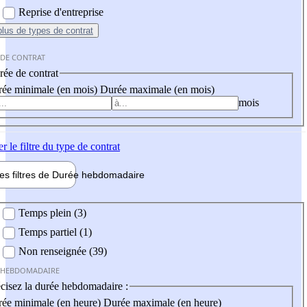
Reprise d'entreprise
plus
de types de contrat
 DE CONTRAT
ée de contrat
ée minimale (en mois)
Durée maximale (en mois)
mois
er
le filtre du type de contrat
les filtres de
Durée hebdo
madaire
 hebdomadaire
Temps plein (3)
Temps partiel (1)
Non renseignée (39)
 HEBDOMADAIRE
cisez la durée hebdomadaire :
ée minimale (en heure)
Durée maximale (en heure)