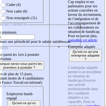
Cap emploi et ses
Cadre (4)
partenaires pour ses
actions concrètes en
Non cadre (8)
faveur du recrutement,
Non renseignée (31)
de l’intégration et de
l’accompagnement de
IRE BRUT MINIMUM
ses collaborateurs en
situation de handicap.
re minimum
Pour en savoir plus,
consultez cet article
.
ssez une périodicité pour le salaire saisi
Entreprise adaptée
NITÉS
Qu'est-ce qu'une
z parmi les 1ers à postuler
entreprise adaptée
résultats
?
urquoi serez-vous parmi les
L'entreprise adaptée
premiers à postuler ?
permet à un travailleur
es de plus de 15 jours,
en situation de
tant moins de 4 candidatures
handicap d'exercer
t France Travail est informé)
une activité
ICAP
professionnelle dans
des conditions
Employeur handi-
adaptées à ses
engagé
capacités. Pour en
Qu'est-ce qu'un
savoir plus,
consultez