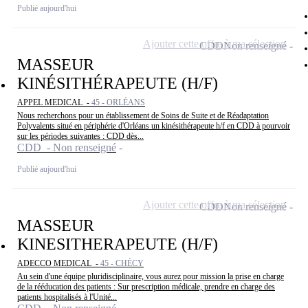
Publié aujourd'hui
Ajouter cette offre à ma sélection
CDD
Non renseigné
MASSEUR
KINÉSITHÉRAPEUTE (H/F)
APPEL MEDICAL -
45 - ORLÉANS
Nous recherchons pour un établissement de Soins de Suite et de Réadaptation
Polyvalents situé en périphérie d'Orléans un kinésithérapeute h/f en CDD à pourvoir
sur les périodes suivantes : CDD dès...
CDD - Non renseigné
Publié aujourd'hui
Ajouter cette offre à ma sélection
CDD
Non renseigné
MASSEUR
KINESITHERAPEUTE (H/F)
ADECCO MEDICAL -
45 - CHÉCY
Au sein d'une équipe pluridisciplinaire, vous aurez pour mission la prise en charge
de la rééducation des patients : Sur prescription médicale, prendre en charge des
patients hospitalisés à l'Unité...