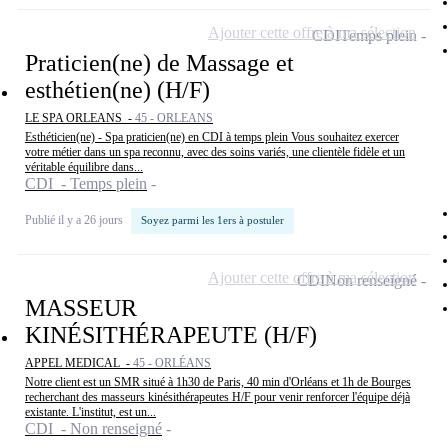
Ajouter cette offre à ma sélection
CDI
Temps plein
Praticien(ne) de Massage et
esthétien(ne) (H/F)
LE SPA ORLEANS -
45 - ORLEANS
Esthéticien(ne) - Spa praticien(ne) en CDI à temps plein Vous souhaitez exercer
votre métier dans un spa reconnu, avec des soins variés, une clientèle fidèle et un
véritable équilibre dans...
CDI - Temps plein
Publié il y a 26 jours
Soyez parmi les 1ers à postuler
Ajouter cette offre à ma sélection
CDI
Non renseigné
MASSEUR
KINÉSITHÉRAPEUTE (H/F)
APPEL MEDICAL -
45 - ORLÉANS
Notre client est un SMR situé à 1h30 de Paris, 40 min d'Orléans et 1h de Bourges
recherchant des masseurs kinésithérapeutes H/F pour venir renforcer l'équipe déjà
existante. L'institut, est un...
CDI - Non renseigné