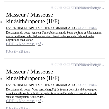
Ajouter cette offre à ma sélection
CDD
Non renseigné
Masseur / Masseuse
kinésithérapeute (H/F)
LA CENTRALE D'APPELS ET TELECOMMUNICATIO -
45 - ORLÉANS
Description du poste : Au sein d'un établissement de Soins de Suite et Réadaptation,
vous contribuerez à la rééducation et au bien-être des patients Élaboration des
objectifs de rééducation...
CDD - Non renseigné
Publié il y a 28 jours
Ajouter cette offre à ma sélection
CDD
Non renseigné
Masseur / Masseuse
kinésithérapeute (H/F)
LA CENTRALE D'APPELS ET TELECOMMUNICATIO -
45 - ORLÉANS
Description du poste : Vous serez chargé(e) de fournir des soins thérapeutiques
visant à améliorer la mobilité des patients au sein d'un établissement de soins de
suite et réadaptation Réaliser des...
CDD - Non renseigné
Publié il y a 28 jours