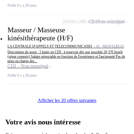
Publié il y a 28 jours
Ajouter cette offre à ma sélection
CDI
Non renseigné
Masseur / Masseuse
kinésithérapeute (H/F)
LA CENTRALE D'APPELS ET TELECOMMUNICATIO -
45 - MONTARGIS
Description du poste : 5 kinés en CDI : à pourvoir dès que possible 20,37€ brut/h
(ségur compris) Salaire négociable en fonction de l'expérience et l'ancienneté Pas de
prise en charge des...
CDI - Non renseigné
Publié il y a 28 jours
Afficher les 20 offres suivantes
Votre avis nous intéresse