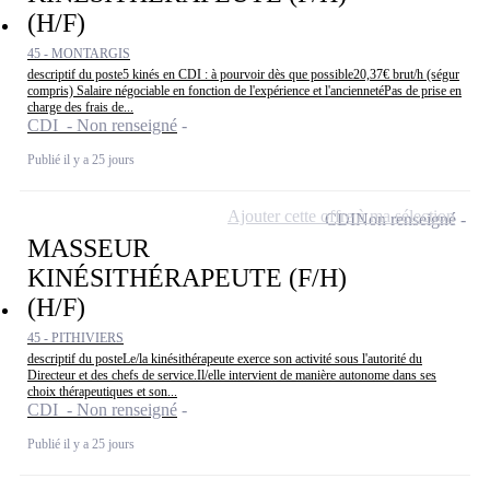
(H/F)
45 - MONTARGIS
descriptif du poste5 kinés en CDI : à pourvoir dès que possible20,37€ brut/h (ségur
compris) Salaire négociable en fonction de l'expérience et l'anciennetéPas de prise en
charge des frais de...
CDI - Non renseigné
Publié il y a 25 jours
Ajouter cette offre à ma sélection
CDI
Non renseigné
MASSEUR
KINÉSITHÉRAPEUTE (F/H)
(H/F)
45 - PITHIVIERS
descriptif du posteLe/la kinésithérapeute exerce son activité sous l'autorité du
Directeur et des chefs de service.Il/elle intervient de manière autonome dans ses
choix thérapeutiques et son...
CDI - Non renseigné
Publié il y a 25 jours