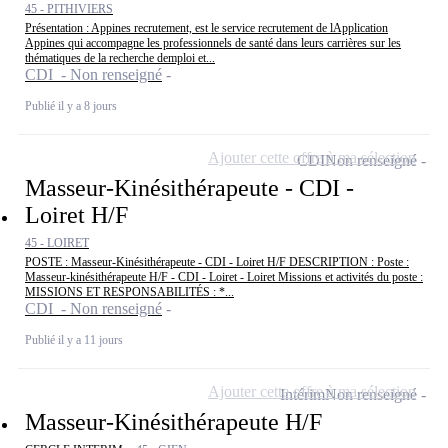
45 - PITHIVIERS
Présentation : Appines recrutement, est le service recrutement de lApplication
Appines qui accompagne les professionnels de santé dans leurs carrières sur les
thématiques de la recherche demploi et...
CDI - Non renseigné
Publié il y a 8 jours
Ajouter cette offre à ma sélection
CDI
Non renseigné
Masseur-Kinésithérapeute - CDI -
Loiret H/F
45 - LOIRET
POSTE : Masseur-Kinésithérapeute - CDI - Loiret H/F DESCRIPTION : Poste :
Masseur-kinésithérapeute H/F - CDI - Loiret - Loiret Missions et activités du poste :
MISSIONS ET RESPONSABILITÉS : *...
CDI - Non renseigné
Publié il y a 11 jours
Ajouter cette offre à ma sélection
Intérim
Non renseigné
Masseur-Kinésithérapeute H/F