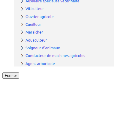
Fermer
Fermer
le détail de l'offre
/
Offre
sur
Offre précéden