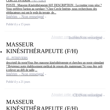
CERCLE INTERIM -
45 - GIEN
POSTE : Masseur-Kinésithérapeute H/F DESCRIPTION : La routine vous pèse ?
Vous préférez l'action au surplace ? Chez Cercle Intérim, nous recherchons des
rééducateurs qui ont le goût du terrain, de...
Intérim - Non renseigné
Publié il y a 15 jours
Ajouter cette offre à ma sélection
Intérim
Non renseigné
MASSEUR
KINÉSITHÉRAPEUTE (F/H)
45 - PITHIVIERS
descriptif du posteVous êtes masseur-kinésithérapeute et cherchez un poste stimulant
? Rejoignez notre établissement médical de renom dès maintenant !Si vous êtes prêt
à relever un défi de taille,...
Intérim - Non renseigné
Publié il y a 21 jours
Ajouter cette offre à ma sélection
CDI
Non renseigné
MASSEUR
KINÉSITHÉRAPEUTE (F/H)