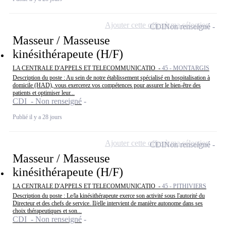
Ajouter cette offre à ma sélection
CDI
Non renseigné
Masseur / Masseuse
kinésithérapeute (H/F)
LA CENTRALE D'APPELS ET TELECOMMUNICATIO -
45 - MONTARGIS
Description du poste : Au sein de notre établissement spécialisé en hospitalisation à
domicile (HAD), vous exercerez vos compétences pour assurer le bien-être des
patients et optimiser leur...
CDI - Non renseigné
Publié il y a 28 jours
Ajouter cette offre à ma sélection
CDI
Non renseigné
Masseur / Masseuse
kinésithérapeute (H/F)
LA CENTRALE D'APPELS ET TELECOMMUNICATIO -
45 - PITHIVIERS
Description du poste : Le/la kinésithérapeute exerce son activité sous l'autorité du
Directeur et des chefs de service. Il/elle intervient de manière autonome dans ses
choix thérapeutiques et son...
CDI - Non renseigné