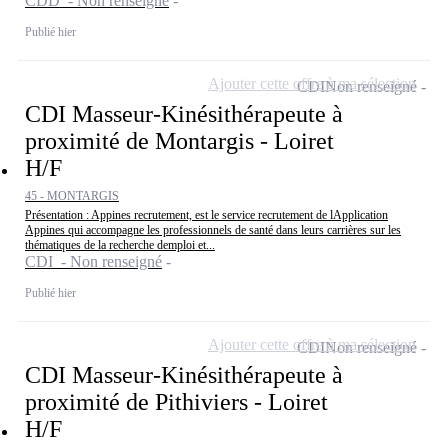
CDD - Non renseigné
Publié hier
Ajouter cette offre à ma sélection
CDI
Non renseigné
CDI Masseur-Kinésithérapeute à
proximité de Montargis - Loiret
H/F
45 - MONTARGIS
Présentation : Appines recrutement, est le service recrutement de lApplication
Appines qui accompagne les professionnels de santé dans leurs carrières sur les
thématiques de la recherche demploi et...
CDI - Non renseigné
Publié hier
Ajouter cette offre à ma sélection
CDI
Non renseigné
CDI Masseur-Kinésithérapeute à
proximité de Pithiviers - Loiret
H/F