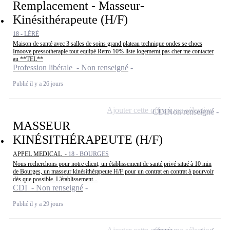
Remplacement - Masseur-
Kinésithérapeute (H/F)
18 - LÉRÉ
Maison de santé avec 3 salles de soins grand plateau technique ondes se chocs
Imoove pressotherapie tout equipé Retro 10% liste logememt pas cher me contacter
au **TEL**
Profession libérale - Non renseigné
Publié il y a 26 jours
Ajouter cette offre à ma sélection
CDI
Non renseigné
MASSEUR
KINÉSITHÉRAPEUTE (H/F)
APPEL MEDICAL -
18 - BOURGES
Nous recherchons pour notre client, un établissement de santé privé situé à 10 min
de Bourges, un masseur kinésithérapeute H/F pour un contrat en contrat à pourvoir
dès que possible. L'établissement...
CDI - Non renseigné
Publié il y a 29 jours