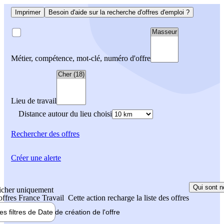
Imprimer
Besoin d'aide sur la recherche d'offres d'emploi ?
Métier, compétence, mot-clé, numéro d'offre
Lieu de travail
Distance autour du lieu choisi
Rechercher
des offres
Créer une alerte
Qui sont n
icher uniquement
 offres France Travail
Cette action recharge la liste des offres
les filtres de
Date de création
de l'offre