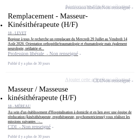
Ajouter cette offre à ma sélection
Profession libérale
Non renseigné
Remplacement - Masseur-
Kinésithérapeute (H/F)
18 - LEVET
Bonjour à tous Je recherche un remplaçant du Mercredi 29 Juillet au Vendredi 14
Août 2026. Orientation orthopédie/traumatologie et rhumatologie mais également
neurologie, pédiatrie et...
Profession libérale - Non renseigné
Publié il y a plus de 30 jours
Ajouter cette offre à ma sélection
CDI
Non renseigné
Masseur / Masseuse
kinésithérapeute (H/F)
18 - MÉREAU
Au sein d'un établissement d'Hospitalisation à domicile et en lien avec une équipe de
réeducation (kinésithérapeute, ergothérapeute, psychomotricienne) vous réalisez les
missions suivantes : -...
CDI - Non renseigné
Publié il y a plus de 30 jours