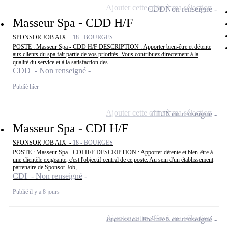
Ajouter cette offre à ma sélection
CDD
Non renseigné
Masseur Spa - CDD H/F
SPONSOR JOB AIX -
18 - BOURGES
POSTE : Masseur Spa - CDD H/F DESCRIPTION : Apporter bien-être et détente
aux clients du spa fait partie de vos priorités. Vous contribuez directement à la
qualité du service et à la satisfaction des...
CDD - Non renseigné
Publié hier
Ajouter cette offre à ma sélection
CDI
Non renseigné
Masseur Spa - CDI H/F
SPONSOR JOB AIX -
18 - BOURGES
POSTE : Masseur Spa - CDI H/F DESCRIPTION : Apporter détente et bien-être à
une clientèle exigeante, c'est l'objectif central de ce poste. Au sein d'un établissement
partenaire de Sponsor Job,...
CDI - Non renseigné
Publié il y a 8 jours
Ajouter cette offre à ma sélection
Profession libérale
Non renseigné