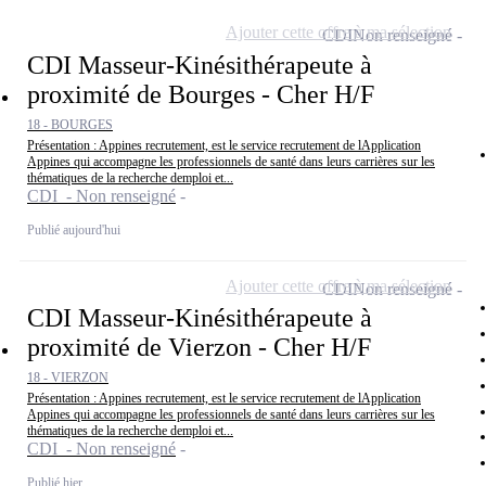
Ajouter cette offre à ma sélection
CDI
Non renseigné
CDI Masseur-Kinésithérapeute à
proximité de Bourges - Cher H/F
18 - BOURGES
Présentation : Appines recrutement, est le service recrutement de lApplication
Appines qui accompagne les professionnels de santé dans leurs carrières sur les
thématiques de la recherche demploi et...
CDI - Non renseigné
Publié aujourd'hui
Ajouter cette offre à ma sélection
CDI
Non renseigné
CDI Masseur-Kinésithérapeute à
proximité de Vierzon - Cher H/F
18 - VIERZON
Présentation : Appines recrutement, est le service recrutement de lApplication
Appines qui accompagne les professionnels de santé dans leurs carrières sur les
thématiques de la recherche demploi et...
CDI - Non renseigné
Publié hier