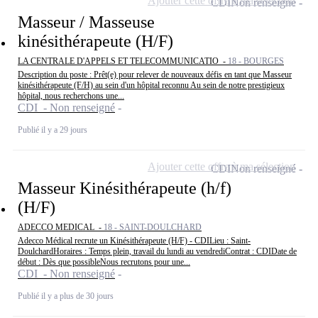
Ajouter cette offre à ma sélection
CDI
Non renseigné
Masseur / Masseuse
kinésithérapeute (H/F)
LA CENTRALE D'APPELS ET TELECOMMUNICATIO -
18 - BOURGES
Description du poste : Prêt(e) pour relever de nouveaux défis en tant que Masseur
kinésithérapeute (F/H) au sein d'un hôpital reconnu Au sein de notre prestigieux
hôpital, nous recherchons une...
CDI - Non renseigné
Publié il y a 29 jours
Ajouter cette offre à ma sélection
CDI
Non renseigné
Masseur Kinésithérapeute (h/f)
(H/F)
ADECCO MEDICAL -
18 - SAINT-DOULCHARD
Adecco Médical recrute un Kinésithérapeute (H/F) - CDILieu : Saint-
DoulchardHoraires : Temps plein, travail du lundi au vendrediContrat : CDIDate de
début : Dès que possibleNous recrutons pour une...
CDI - Non renseigné
Publié il y a plus de 30 jours