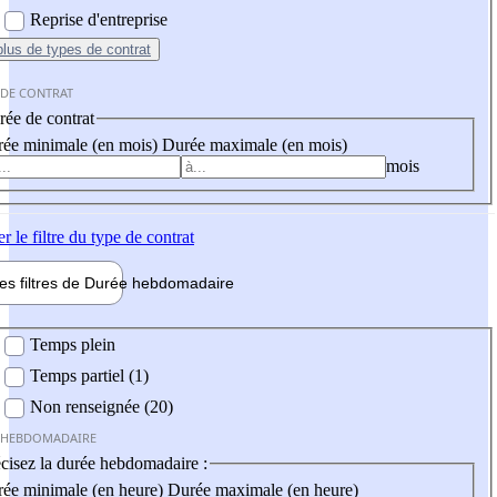
Reprise d'entreprise
plus
de types de contrat
 DE CONTRAT
ée de contrat
ée minimale (en mois)
Durée maximale (en mois)
mois
er
le filtre du type de contrat
les filtres de
Durée hebdo
madaire
 hebdomadaire
Temps plein
Temps partiel (1)
Non renseignée (20)
 HEBDOMADAIRE
cisez la durée hebdomadaire :
ée minimale (en heure)
Durée maximale (en heure)