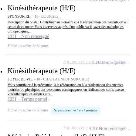
Kinésithérapeute (H/F)
SPONSOR RH -
18 - BOURGES
Description du poste : Contribuer au bien-être et à la récupération des patients est au
centre de ce poste. Vous intervenez auprès d'un public varié, avec des pathologies
orthopédiques,...
CDI - Non renseigné
Publié il y a plus de 30 jours
Ajouter cette offre à ma sélection
CDI
Temps partiel
Kinésithérapeute (H/F)
FOYER DE VIE -
18 - CHATEAUNEUF SUR CHER
Vous contribuez à la prévention, à la rééducation ou à la réadaptation des atteintes
motrices ou physiques des personnes accompagnées en réalisant des soins masso-
kinésithérapiques adaptés aux...
CDI - Temps partiel
Publié il y a plus de 30 jours
Soyez parmi les 1ers à postuler
Ajouter cette offre à ma sélection
CDI
Non renseigné