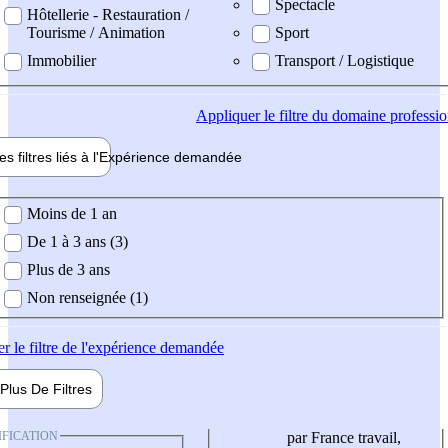
Spectacle
Hôtellerie - Restauration /
Tourisme / Animation
Sport
Immobilier
Transport / Logistique
Appliquer
le filtre du domaine professi
es filtres liés à l'
Expérience
demandée
ience demandée
Moins de 1 an
De 1 à 3 ans (3)
Plus de 3 ans
Non renseignée (1)
er
le filtre de l'expérience demandée
Plus De
Filtres
IFICATION
par France travail,