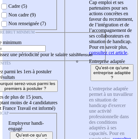
Cap emploi et ses
Cadre (5)
partenaires pour ses
actions concrètes en
Non cadre (9)
faveur du recrutement,
Non renseignée (7)
de l’intégration et de
l’accompagnement de
IRE BRUT MINIMUM
ses collaborateurs en
situation de handicap.
re minimum
Pour en savoir plus,
consultez cet article
.
ssez une périodicité pour le salaire saisi
Entreprise adaptée
NITÉS
Qu'est-ce qu'une
z parmi les 1ers à postuler
entreprise adaptée
résultats
?
urquoi serez-vous parmi les
L'entreprise adaptée
premiers à postuler ?
permet à un travailleur
es de plus de 15 jours,
en situation de
tant moins de 4 candidatures
handicap d'exercer
t France Travail est informé)
une activité
ICAP
professionnelle dans
des conditions
Employeur handi-
adaptées à ses
engagé
capacités. Pour en
Qu'est-ce qu'un
savoir plus,
consultez