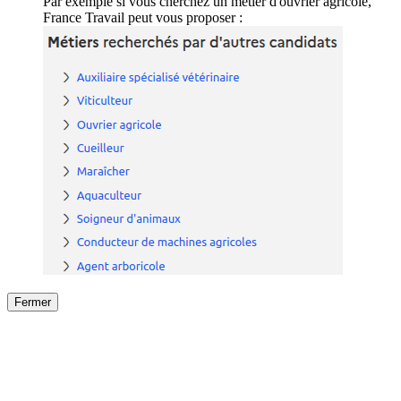
Par exemple si vous cherchez un métier d'ouvrier agricole,
France Travail peut vous proposer :
Fermer
Fermer
le détail de l'offre
/
Offre
sur