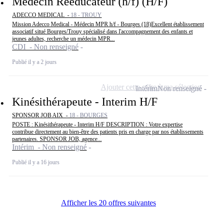
Médecin Rééducateur (h/f) (H/F)
ADECCO MEDICAL -
18 - TROUY
Mission Adecco Medical - Médecin MPR h/f - Bourges (18)Excellent établissement
associatif situé Bourges/Trouy spécialisé dans l'accompagnement des enfants et
jeunes adultes, recherche un médecin MPR...
CDI - Non renseigné
Publié il y a 2 jours
Ajouter cette offre à ma sélection
Intérim
Non renseigné
Kinésithérapeute - Interim H/F
SPONSOR JOB AIX -
18 - BOURGES
POSTE : Kinésithérapeute - Interim H/F DESCRIPTION : Votre expertise
contribue directement au bien-être des patients pris en charge par nos établissements
partenaires. SPONSOR JOB, agence...
Intérim - Non renseigné
Publié il y a 16 jours
Afficher les 20 offres suivantes