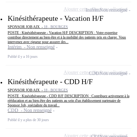
Ajouter cette offre à ma sélection
Intérim
Non renseigné
Kinésithérapeute - Vacation H/F
SPONSOR JOB AIX -
18 - BOURGES
POSTE : Kinésithérapeute - Vacation H/F DESCRIPTION : Votre expertise
contribue directement au bien-être et à la mobilité des patients pris en charge. Vous
intervenez avec rigueur pour assurer des...
Intérim - Non renseigné
Publié il y a 16 jours
Ajouter cette offre à ma sélection
CDD
Non renseigné
Kinésithérapeute - CDD H/F
SPONSOR JOB AIX -
18 - BOURGES
POSTE : Kinésithérapeute - CDD H/F DESCRIPTION : Contribuez activement à la
rééducation et au bien-être des patients au sein d'un établissement partenaire de
Sponsor Job, spécialiste du travail...
CDD - Non renseigné
Publié il y a plus de 30 jours
Ajouter cette offre à ma sélection
CDI
Non renseigné