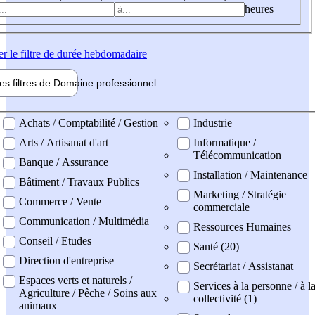
heures
er
le filtre de durée hebdomadaire
les filtres de
Domaine pro
fessionnel
ne professionel
Achats / Comptabilité / Gestion
Industrie
Arts / Artisanat d'art
Informatique /
Télécommunication
Banque / Assurance
Installation / Maintenance
Bâtiment / Travaux Publics
Marketing / Stratégie
Commerce / Vente
commerciale
Communication / Multimédia
Ressources Humaines
Conseil / Etudes
Santé (20)
Direction d'entreprise
Secrétariat / Assistanat
Espaces verts et naturels /
Services à la personne / à l
Agriculture / Pêche / Soins aux
collectivité (1)
animaux