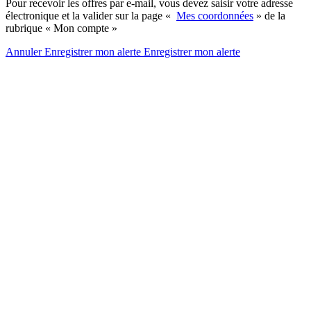
Pour recevoir les offres par e-mail, vous devez saisir votre adresse
électronique et la valider sur la page «
Mes coordonnées
» de la
rubrique « Mon compte »
Annuler
Enregistrer mon alerte
Enregistrer
mon alerte