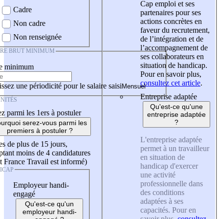
Cap emploi et ses
Cadre
partenaires pour ses
actions concrètes en
Non cadre
faveur du recrutement,
Non renseignée
de l’intégration et de
l’accompagnement de
IRE BRUT MINIMUM
ses collaborateurs en
situation de handicap.
re minimum
Pour en savoir plus,
consultez cet article
.
ssez une périodicité pour le salaire saisi
Entreprise adaptée
NITÉS
Qu'est-ce qu'une
z parmi les 1ers à postuler
entreprise adaptée
?
urquoi serez-vous parmi les
premiers à postuler ?
L'entreprise adaptée
es de plus de 15 jours,
permet à un travailleur
tant moins de 4 candidatures
en situation de
t France Travail est informé)
handicap d'exercer
ICAP
une activité
professionnelle dans
Employeur handi-
des conditions
engagé
adaptées à ses
Qu'est-ce qu'un
capacités. Pour en
employeur handi-
savoir plus,
consultez