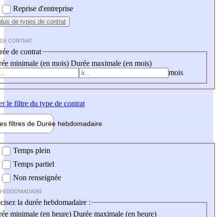
Reprise d'entreprise
plus
de types de contrat
 DE CONTRAT
ée de contrat
ée minimale (en mois)
Durée maximale (en mois)
mois
er
le filtre du type de contrat
les filtres de
Durée hebdo
madaire
 hebdomadaire
Temps plein
Temps partiel
Non renseignée
 HEBDOMADAIRE
cisez la durée hebdomadaire :
ée minimale (en heure)
Durée maximale (en heure)