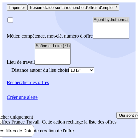
Imprimer
Besoin d'aide sur la recherche d'offres d'emploi ?
Métier, compétence, mot-clé, numéro d'offre
Lieu de travail
Distance autour du lieu choisi
Rechercher
des offres
Créer une alerte
Qui sont n
icher uniquement
 offres France Travail
Cette action recharge la liste des offres
les filtres de
Date de création
de l'offre