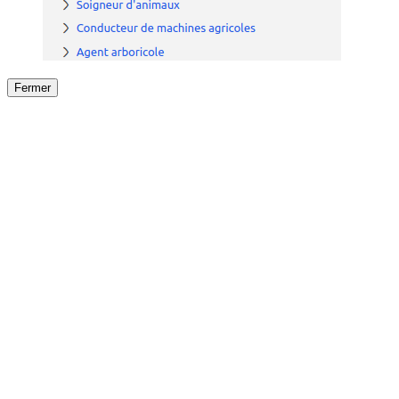
Fermer
Fermer
le détail de l'offre
/
Offre
sur
Offre précéden