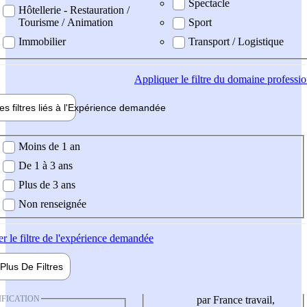
Spectacle
Hôtellerie - Restauration /
Tourisme / Animation
Sport
Immobilier
Transport / Logistique
Appliquer
le filtre du domaine professi
es filtres liés à l'
Expérience
demandée
ience demandée
Moins de 1 an
De 1 à 3 ans
Plus de 3 ans
Non renseignée
er
le filtre de l'expérience demandée
Plus De
Filtres
IFICATION
par France travail,