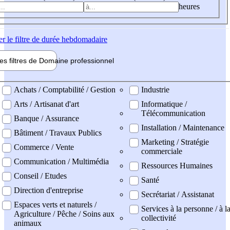
heures
er
le filtre de durée hebdomadaire
les filtres de
Domaine pro
fessionnel
ne professionel
Achats / Comptabilité / Gestion
Industrie
Arts / Artisanat d'art
Informatique /
Télécommunication
Banque / Assurance
Installation / Maintenance
Bâtiment / Travaux Publics
Marketing / Stratégie
Commerce / Vente
commerciale
Communication / Multimédia
Ressources Humaines
Conseil / Etudes
Santé
Direction d'entreprise
Secrétariat / Assistanat
Espaces verts et naturels /
Services à la personne / à l
Agriculture / Pêche / Soins aux
collectivité
animaux