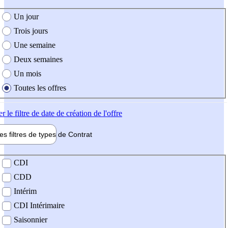
e création de l'offre
Un jour
Trois jours
Une semaine
Deux semaines
Un mois
Toutes les offres
er
le filtre de date de création de l'offre
les filtres de types de
Contrat
de contrat
CDI
CDD
Intérim
CDI Intérimaire
Saisonnier