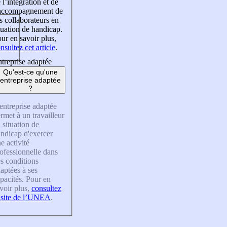
 l’intégration et de
’accompagnement de
s collaborateurs en
tuation de handicap.
ur en savoir plus,
nsultez cet article
.
treprise adaptée
Qu'est-ce qu'une
entreprise adaptée
?
entreprise adaptée
rmet à un travailleur
 situation de
ndicap d'exercer
e activité
ofessionnelle dans
s conditions
aptées à ses
pacités. Pour en
voir plus,
consultez
 site de l’UNEA
.