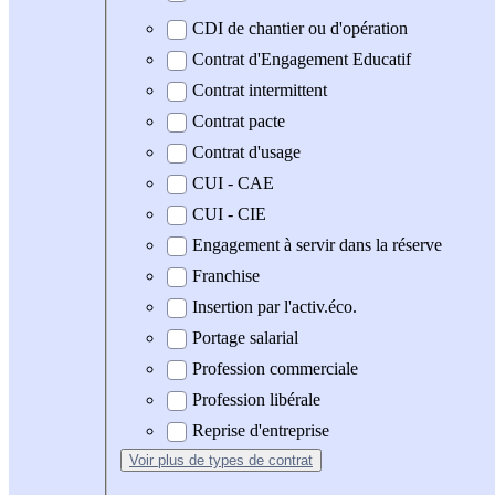
CDI de chantier ou d'opération
Contrat d'Engagement Educatif
Contrat intermittent
Contrat pacte
Contrat d'usage
CUI - CAE
CUI - CIE
Engagement à servir dans la réserve
Franchise
Insertion par l'activ.éco.
Portage salarial
Profession commerciale
Profession libérale
Reprise d'entreprise
Voir plus
de types de contrat