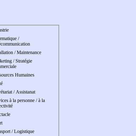
strie
rmatique /
écommunication
allation / Maintenance
eting / Stratégie
merciale
sources Humaines
té
étariat / Assistanat
ices à la personne / à la
ectivité
ctacle
rt
sport / Logistique