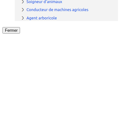
Fermer
Fermer
le détail de l'offre
/
Offre
sur
Offre précéden