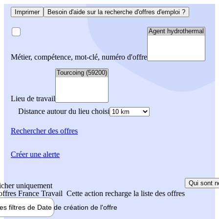
Imprimer
Besoin d'aide sur la recherche d'offres d'emploi ?
Métier, compétence, mot-clé, numéro d'offre
Lieu de travail
Distance autour du lieu choisi
Rechercher
des offres
Créer une alerte
Qui sont n
icher uniquement
 offres France Travail
Cette action recharge la liste des offres
les filtres de
Date de création
de l'offre