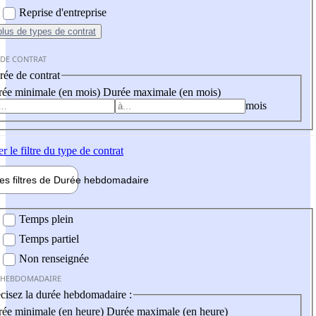
Reprise d'entreprise
plus
de types de contrat
 DE CONTRAT
ée de contrat
ée minimale (en mois)
Durée maximale (en mois)
mois
er
le filtre du type de contrat
les filtres de
Durée hebdo
madaire
 hebdomadaire
Temps plein
Temps partiel
Non renseignée
 HEBDOMADAIRE
cisez la durée hebdomadaire :
ée minimale (en heure)
Durée maximale (en heure)