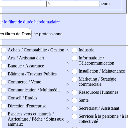
heures
er
le filtre de durée hebdomadaire
les filtres de
Domaine pro
fessionnel
ne professionel
Achats / Comptabilité / Gestion
Industrie
Arts / Artisanat d'art
Informatique /
Télécommunication
Banque / Assurance
Installation / Maintenance
Bâtiment / Travaux Publics
Marketing / Stratégie
Commerce / Vente
commerciale
Communication / Multimédia
Ressources Humaines
Conseil / Etudes
Santé
Direction d'entreprise
Secrétariat / Assistanat
Espaces verts et naturels /
Services à la personne / à l
Agriculture / Pêche / Soins aux
collectivité
animaux