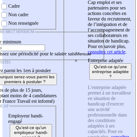
Cap emploi et ses
Cadre
partenaires pour ses
actions concrètes en
Non cadre
faveur du recrutement,
Non renseignée
de l’intégration et de
l’accompagnement de
IRE BRUT MINIMUM
ses collaborateurs en
situation de handicap.
re minimum
Pour en savoir plus,
consultez cet article
.
ssez une périodicité pour le salaire saisi
Entreprise adaptée
NITÉS
Qu'est-ce qu'une
z parmi les 1ers à postuler
entreprise adaptée
?
urquoi serez-vous parmi les
premiers à postuler ?
L'entreprise adaptée
es de plus de 15 jours,
permet à un travailleur
tant moins de 4 candidatures
en situation de
t France Travail est informé)
handicap d'exercer
ICAP
une activité
professionnelle dans
Employeur handi-
des conditions
engagé
adaptées à ses
Qu'est-ce qu'un
capacités. Pour en
employeur handi-
savoir plus,
consultez