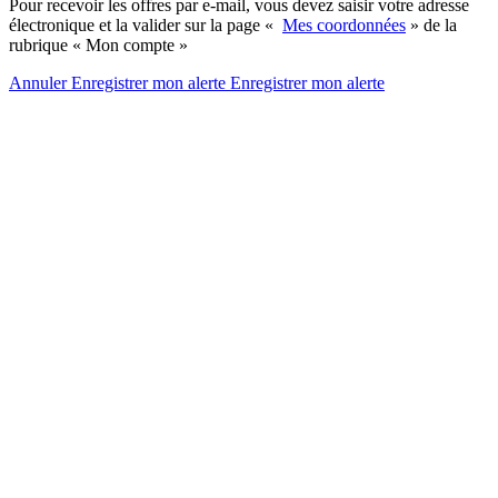
Pour recevoir les offres par e-mail, vous devez saisir votre adresse
électronique et la valider sur la page «
Mes coordonnées
» de la
rubrique « Mon compte »
Annuler
Enregistrer mon alerte
Enregistrer
mon alerte