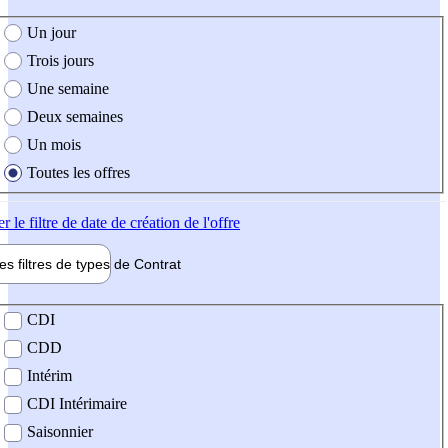
e création de l'offre
Un jour
Trois jours
Une semaine
Deux semaines
Un mois
Toutes les offres
er
le filtre de date de création de l'offre
les filtres de types de
Contrat
de contrat
CDI
CDD
Intérim
CDI Intérimaire
Saisonnier