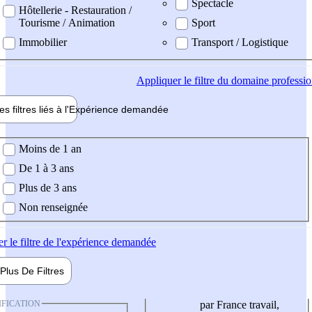
Spectacle
Hôtellerie - Restauration /
Tourisme / Animation
Sport
Immobilier
Transport / Logistique
Appliquer
le filtre du domaine professi
es filtres liés à l'
Expérience
demandée
ience demandée
Moins de 1 an
De 1 à 3 ans
Plus de 3 ans
Non renseignée
er
le filtre de l'expérience demandée
Plus De
Filtres
IFICATION
par France travail,