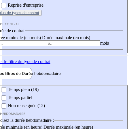
Reprise d'entreprise
plus
de types de contrat
 DE CONTRAT
ée de contrat
ée minimale (en mois)
Durée maximale (en mois)
mois
er
le filtre du type de contrat
les filtres de
Durée hebdo
madaire
 hebdomadaire
Temps plein (19)
Temps partiel
Non renseignée (12)
 HEBDOMADAIRE
cisez la durée hebdomadaire :
ée minimale (en heure)
Durée maximale (en heure)