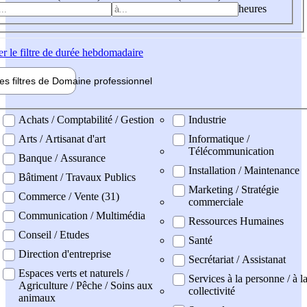
heures
er
le filtre de durée hebdomadaire
les filtres de
Domaine pro
fessionnel
ne professionel
Achats / Comptabilité / Gestion
Industrie
Arts / Artisanat d'art
Informatique /
Télécommunication
Banque / Assurance
Installation / Maintenance
Bâtiment / Travaux Publics
Marketing / Stratégie
Commerce / Vente (31)
commerciale
Communication / Multimédia
Ressources Humaines
Conseil / Etudes
Santé
Direction d'entreprise
Secrétariat / Assistanat
Espaces verts et naturels /
Services à la personne / à l
Agriculture / Pêche / Soins aux
collectivité
animaux