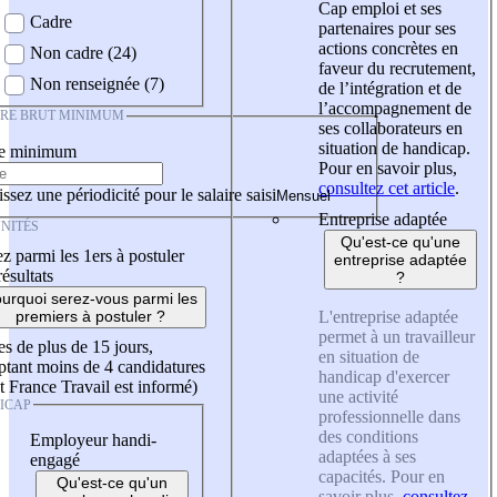
Cap emploi et ses
Cadre
partenaires pour ses
actions concrètes en
Non cadre (24)
faveur du recrutement,
Non renseignée (7)
de l’intégration et de
l’accompagnement de
IRE BRUT MINIMUM
ses collaborateurs en
situation de handicap.
re minimum
Pour en savoir plus,
consultez cet article
.
ssez une périodicité pour le salaire saisi
Entreprise adaptée
NITÉS
Qu'est-ce qu'une
z parmi les 1ers à postuler
entreprise adaptée
résultats
?
urquoi serez-vous parmi les
L'entreprise adaptée
premiers à postuler ?
permet à un travailleur
es de plus de 15 jours,
en situation de
tant moins de 4 candidatures
handicap d'exercer
t France Travail est informé)
une activité
ICAP
professionnelle dans
des conditions
Employeur handi-
adaptées à ses
engagé
capacités. Pour en
Qu'est-ce qu'un
savoir plus,
consultez