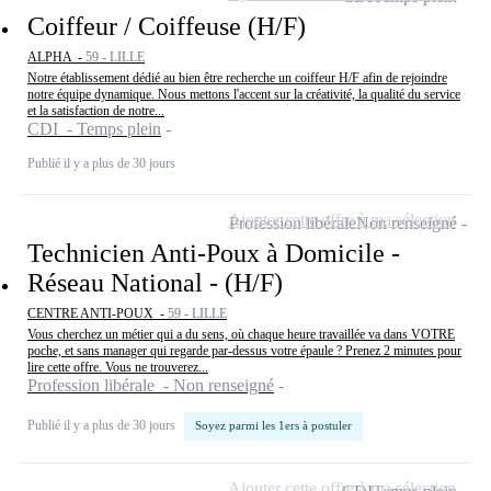
Coiffeur / Coiffeuse (H/F)
ALPHA -
59 - LILLE
Notre établissement dédié au bien être recherche un coiffeur H/F afin de rejoindre
notre équipe dynamique. Nous mettons l'accent sur la créativité, la qualité du service
et la satisfaction de notre...
CDI - Temps plein
Publié il y a plus de 30 jours
Ajouter cette offre à ma sélection
Profession libérale
Non renseigné
Technicien Anti-Poux à Domicile -
Réseau National - (H/F)
CENTRE ANTI-POUX -
59 - LILLE
Vous cherchez un métier qui a du sens, où chaque heure travaillée va dans VOTRE
poche, et sans manager qui regarde par-dessus votre épaule ? Prenez 2 minutes pour
lire cette offre. Vous ne trouverez...
Profession libérale - Non renseigné
Publié il y a plus de 30 jours
Soyez parmi les 1ers à postuler
Ajouter cette offre à ma sélection