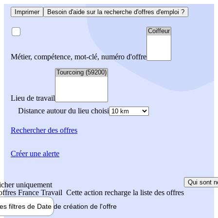
Imprimer
Besoin d'aide sur la recherche d'offres d'emploi ?
Métier, compétence, mot-clé, numéro d'offre
Lieu de travail
Distance autour du lieu choisi
Rechercher
des offres
Créer une alerte
Qui sont n
icher uniquement
 offres France Travail
Cette action recharge la liste des offres
les filtres de
Date de création
de l'offre