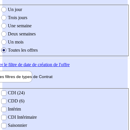
e création de l'offre
Un jour
Trois jours
Une semaine
Deux semaines
Un mois
Toutes les offres
er
le filtre de date de création de l'offre
les filtres de types de
Contrat
de contrat
CDI (24)
CDD (6)
Intérim
CDI Intérimaire
Saisonnier