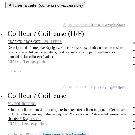
Afficher la carte
(contenu non-accessible)
Ajouter cette offre à ma sélection
CDD
Temps plein
Coiffeur / Coiffeuse (H/F)
FRANCK PROVOST -
59 - LEERS
Description de l'entreprise Rejoignez Franck Provost, symbole du luxe accessible
depuis 50 ans. Intégrer nos salons, c'est rejoindre le Groupe Provalliance - n°1
mondial de la coiffure et évoluer...
CDD - Temps plein
Publié hier
Ajouter cette offre à ma sélection
CDI
Temps plein
Coiffeur / Coiffeuse
59 - TOURCOING
Salon de coiffure situé à Tourcoing , recherche un(e) coiffeur(se) qualifié(e) titulaire
du BP Coiffure pour rejoindre son équipe . Vos missions : * Accueil et conseil de la
clientèle * Diagnostic...
CDI - Temps plein
Publié il y a 18 jours
Soyez parmi les 1ers à postuler