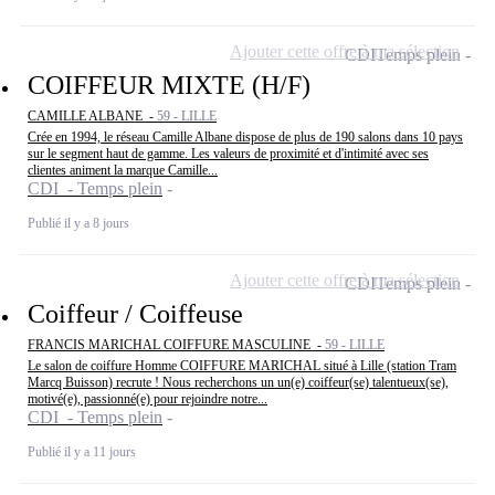
Ajouter cette offre à ma sélection
CDI
Temps plein
COIFFEUR MIXTE (H/F)
CAMILLE ALBANE -
59 - LILLE
Crée en 1994, le réseau Camille Albane dispose de plus de 190 salons dans 10 pays
sur le segment haut de gamme. Les valeurs de proximité et d'intimité avec ses
clientes animent la marque Camille...
CDI - Temps plein
Publié il y a 8 jours
Ajouter cette offre à ma sélection
CDI
Temps plein
Coiffeur / Coiffeuse
FRANCIS MARICHAL COIFFURE MASCULINE -
59 - LILLE
Le salon de coiffure Homme COIFFURE MARICHAL situé à Lille (station Tram
Marcq Buisson) recrute ! Nous recherchons un un(e) coiffeur(se) talentueux(se),
motivé(e), passionné(e) pour rejoindre notre...
CDI - Temps plein
Publié il y a 11 jours