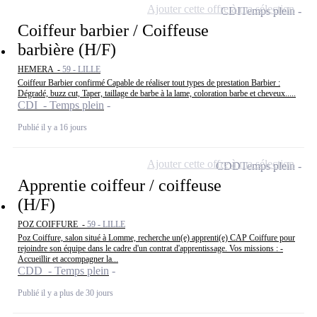
Ajouter cette offre à ma sélection
CDI
Temps plein
Coiffeur barbier / Coiffeuse
barbière (H/F)
HEMERA -
59 - LILLE
Coiffeur Barbier confirmé Capable de réaliser tout types de prestation Barbier :
Dégradé, buzz cut, Taper, taillage de barbe à la lame, coloration barbe et cheveux.....
CDI - Temps plein
Publié il y a 16 jours
Ajouter cette offre à ma sélection
CDD
Temps plein
Apprentie coiffeur / coiffeuse
(H/F)
POZ COIFFURE -
59 - LILLE
Poz Coiffure, salon situé à Lomme, recherche un(e) apprenti(e) CAP Coiffure pour
rejoindre son équipe dans le cadre d'un contrat d'apprentissage. Vos missions : -
Accueillir et accompagner la...
CDD - Temps plein
Publié il y a plus de 30 jours