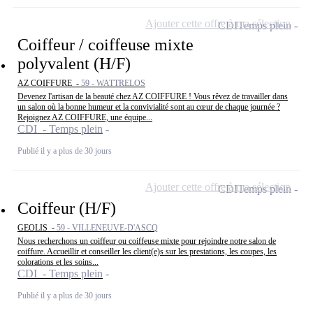
Ajouter cette offre à ma sélection
CDI
Temps plein
Coiffeur / coiffeuse mixte
polyvalent (H/F)
AZ COIFFURE -
59 - WATTRELOS
Devenez l'artisan de la beauté chez AZ COIFFURE ! Vous rêvez de travailler dans
un salon où la bonne humeur et la convivialité sont au cœur de chaque journée ?
Rejoignez AZ COIFFURE, une équipe...
CDI - Temps plein
Publié il y a plus de 30 jours
Ajouter cette offre à ma sélection
CDI
Temps plein
Coiffeur (H/F)
GEOLIS -
59 - VILLENEUVE-D'ASCQ
Nous recherchons un coiffeur ou coiffeuse mixte pour rejoindre notre salon de
coiffure. Accueillir et conseiller les client(e)s sur les prestations, les coupes, les
colorations et les soins...
CDI - Temps plein
Publié il y a plus de 30 jours