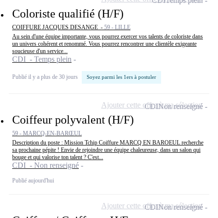
CDI
Temps plein
Coloriste qualifié (H/F)
COIFFURE JACQUES DESANGE -
59 - LILLE
Au sein d'une équipe importante, vous pourrez exercer vos talents de coloriste dans
un univers cohérent et renommé. Vous pourrez rencontrer une clientèle exigeante
soucieuse d'un service...
CDI - Temps plein
Publié il y a plus de 30 jours
Soyez parmi les 1ers à postuler
Ajouter cette offre à ma sélection
CDI
Non renseigné
Coiffeur polyvalent (H/F)
59 - MARCQ-EN-BARŒUL
Description du poste : Mission Tchip Coiffure MARCQ EN BAROEUL recherche
sa prochaine pépite ! Envie de rejoindre une équipe chaleureuse, dans un salon qui
bouge et qui valorise ton talent ? C'est...
CDI - Non renseigné
Publié aujourd'hui
Ajouter cette offre à ma sélection
CDI
Non renseigné