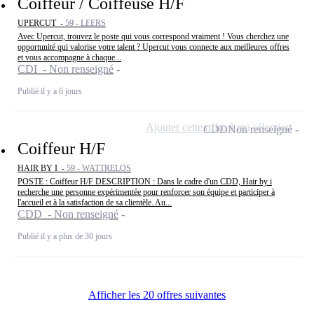
Coiffeur / Coiffeuse H/F
UPERCUT -
59 - LEERS
Avec Upercut, trouvez le poste qui vous correspond vraiment ! Vous cherchez une
opportunité qui valorise votre talent ? Upercut vous connecte aux meilleures offres
et vous accompagne à chaque...
CDI - Non renseigné
Publié il y a 6 jours
Ajouter cette offre à ma sélection
CDD
Non renseigné
Coiffeur H/F
HAIR BY I -
59 - WATTRELOS
POSTE : Coiffeur H/F DESCRIPTION : Dans le cadre d'un CDD, Hair by i
recherche une personne expérimentée pour renforcer son équipe et participer à
l'accueil et à la satisfaction de sa clientèle. Au...
CDD - Non renseigné
Publié il y a plus de 30 jours
Afficher les 20 offres suivantes