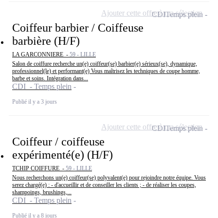
Ajouter cette offre à ma sélection
CDI
Temps plein
Coiffeur barbier / Coiffeuse
barbière (H/F)
LA GARCONNIERE -
59 - LILLE
Salon de coiffure recherche un(e) coiffeur(se) barbier(e) sérieux(se), dynamique,
professionnel(le) et performant(e) Vous maîtrisez les techniques de coupe homme,
barbe et soins. Intégration dans...
CDI - Temps plein
Publié il y a 3 jours
Ajouter cette offre à ma sélection
CDI
Temps plein
Coiffeur / coiffeuse
expérimenté(e) (H/F)
TCHIP COIFFURE -
59 - LILLE
Nous recherchons un(e) coiffeur(se) polyvalent(e) pour rejoindre notre équipe. Vous
serez chargé(e) : - d'accueillir et de conseiller les clients ; - de réaliser les coupes,
shampoings, brushings,...
CDI - Temps plein
Publié il y a 8 jours