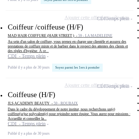
Ajouter cette offre à ma sélection
CDI
Temps plein
Coiffeur /coiffeuse (H/F)
MAD HAIR COIFFURE (HAIR STREET ) -
59 - LA MADELEINE
Au sein d'un salon de coiffure, vous prenez en charge une clientèle et assurez des
prestations de coiffure mixte et de barbier dans le respect des attentes des clients et
des règles d'hygiène. À ce...
CDI - Temps plein
Publié il y a plus de 30 jours
Soyez parmi les 1ers à postuler
Ajouter cette offre à ma sélection
CDI
Temps plein
Coiffeuse (H/F)
JLS ACADEMY BEAUTY -
59 - ROUBAIX
Dans le cadre du développement de notre institut, nous recherchons un(e)
coiffeur(se)se polyvalent(e) pour rejoindre notre équipe. Vous aurez pour missions :
Accueillir et conseiller la...
CDI - Temps plein
Publié il y a plus de 30 jours