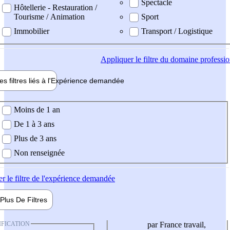
Spectacle
Hôtellerie - Restauration /
Tourisme / Animation
Sport
Immobilier
Transport / Logistique
Appliquer
le filtre du domaine professi
es filtres liés à l'
Expérience
demandée
ience demandée
Moins de 1 an
De 1 à 3 ans
Plus de 3 ans
Non renseignée
er
le filtre de l'expérience demandée
Plus De
Filtres
IFICATION
par France travail,