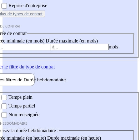
Reprise d'entreprise
plus
de types de contrat
 DE CONTRAT
ée de contrat
ée minimale (en mois)
Durée maximale (en mois)
mois
er
le filtre du type de contrat
les filtres de
Durée hebdo
madaire
 hebdomadaire
Temps plein
Temps partiel
Non renseignée
 HEBDOMADAIRE
cisez la durée hebdomadaire :
ée minimale (en heure)
Durée maximale (en heure)