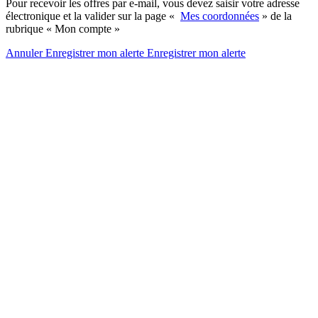
Pour recevoir les offres par e-mail, vous devez saisir votre adresse
électronique et la valider sur la page «
Mes coordonnées
» de la
rubrique « Mon compte »
Annuler
Enregistrer mon alerte
Enregistrer
mon alerte