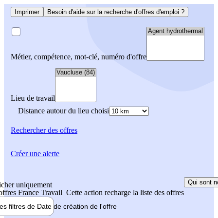
Imprimer
Besoin d'aide sur la recherche d'offres d'emploi ?
Métier, compétence, mot-clé, numéro d'offre
Lieu de travail
Distance autour du lieu choisi
Rechercher
des offres
Créer une alerte
Qui sont n
icher uniquement
 offres France Travail
Cette action recharge la liste des offres
les filtres de
Date de création
de l'offre