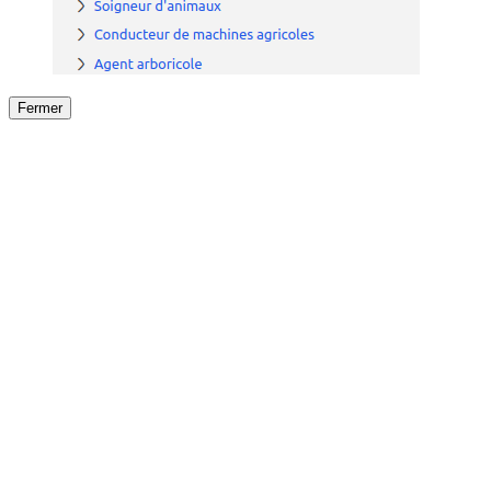
Fermer
Fermer
le détail de l'offre
/
Offre
sur
Offre précéden