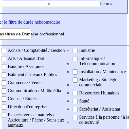
heures
er
le filtre de durée hebdomadaire
les filtres de
Domaine pro
fessionnel
ne professionel
Achats / Comptabilité / Gestion
Industrie
Arts / Artisanat d'art
Informatique /
Télécommunication
Banque / Assurance
Installation / Maintenance
Bâtiment / Travaux Publics
Marketing / Stratégie
Commerce / Vente
commerciale
Communication / Multimédia
Ressources Humaines
Conseil / Etudes
Santé
Direction d'entreprise
Secrétariat / Assistanat
Espaces verts et naturels /
Services à la personne / à l
Agriculture / Pêche / Soins aux
collectivité
animaux