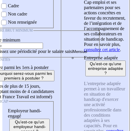
Cap emploi et ses
Cadre
partenaires pour ses
actions concrètes en
Non cadre
faveur du recrutement,
Non renseignée
de l’intégration et de
l’accompagnement de
IRE BRUT MINIMUM
ses collaborateurs en
situation de handicap.
re minimum
Pour en savoir plus,
consultez cet article
.
ssez une périodicité pour le salaire saisi
Entreprise adaptée
NITÉS
Qu'est-ce qu'une
z parmi les 1ers à postuler
entreprise adaptée
?
urquoi serez-vous parmi les
premiers à postuler ?
L'entreprise adaptée
es de plus de 15 jours,
permet à un travailleur
tant moins de 4 candidatures
en situation de
t France Travail est informé)
handicap d'exercer
ICAP
une activité
professionnelle dans
Employeur handi-
des conditions
engagé
adaptées à ses
Qu'est-ce qu'un
capacités. Pour en
employeur handi-
savoir plus,
consultez