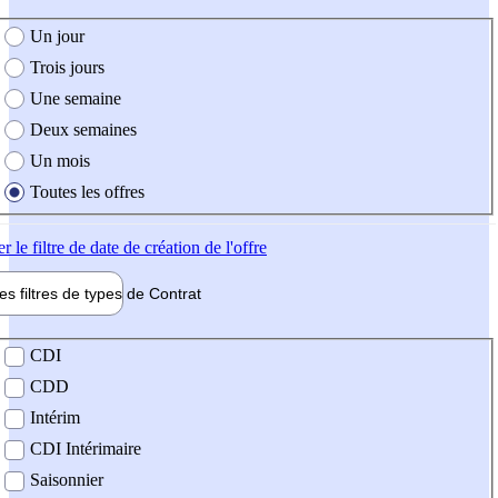
e création de l'offre
Un jour
Trois jours
Une semaine
Deux semaines
Un mois
Toutes les offres
er
le filtre de date de création de l'offre
les filtres de types de
Contrat
de contrat
CDI
CDD
Intérim
CDI Intérimaire
Saisonnier