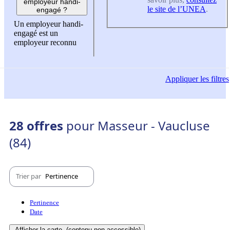
employeur handi-
le site de l’UNEA
.
engagé ?
Un employeur handi-
engagé est un
employeur reconnu
Appliquer
les filtres
28 offres
pour Masseur - Vaucluse
(84)
Trier par
Pertinence
Pertinence
Date
Afficher la carte
(contenu non-accessible)