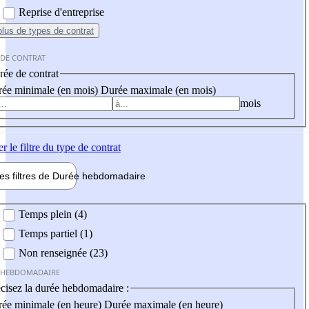
Reprise d'entreprise
plus
de types de contrat
 DE CONTRAT
ée de contrat
ée minimale (en mois)
Durée maximale (en mois)
mois
er
le filtre du type de contrat
les filtres de
Durée hebdo
madaire
 hebdomadaire
Temps plein (4)
Temps partiel (1)
Non renseignée (23)
 HEBDOMADAIRE
cisez la durée hebdomadaire :
ée minimale (en heure)
Durée maximale (en heure)