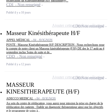
recherchons un Kinésithérapeute H/F passionné(e)...
CDI - Non renseigné
Publié il y a 10 jours
Ajouter cette offre à ma sélection
CDD
Non renseigné
Masseur Kinésithérapeute H/F
APPEL MÉDICAL -
84 - AVIGNON
POSTE : Masseur Kinésithérapeute H/F DESCRIPTION : Nous recherchons pour
le compte de notre client un Masseur kinésithérapeute (F/H) DE des le 17 août au 4
septembre inclus Soins de suite et de...
CDD - Non renseigné
Publié il y a 12 jours
Ajouter cette offre à ma sélection
CDD
Non renseigné
MASSEUR
KINESITHERAPEUTE (H/F)
ADECCO MEDICAL -
84 - AVIGNON
Au sein du centre de rééducation, vous aurez pour mission la prise en charge de la
rééducation des patients : Etablir un diagnostic thérapeutique ainsi que les objectifs
et le programme de soins à...