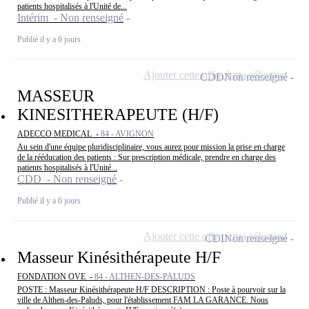
patients hospitalisés à l'Unité de...
Intérim - Non renseigné
Publié il y a 6 jours
Ajouter cette offre à ma sélection
CDD
Non renseigné
MASSEUR
KINESITHERAPEUTE (H/F)
ADECCO MEDICAL -
84 - AVIGNON
Au sein d'une équipe pluridisciplinaire, vous aurez pour mission la prise en charge
de la rééducation des patients : Sur prescription médicale, prendre en charge des
patients hospitalisés à l'Unité...
CDD - Non renseigné
Publié il y a 6 jours
Ajouter cette offre à ma sélection
CDI
Non renseigné
Masseur Kinésithérapeute H/F
FONDATION OVE -
84 - ALTHEN-DES-PALUDS
POSTE : Masseur Kinésithérapeute H/F DESCRIPTION : Poste à pourvoir sur la
ville de Althen-des-Paluds, pour l'établissement FAM LA GARANCE. Nous