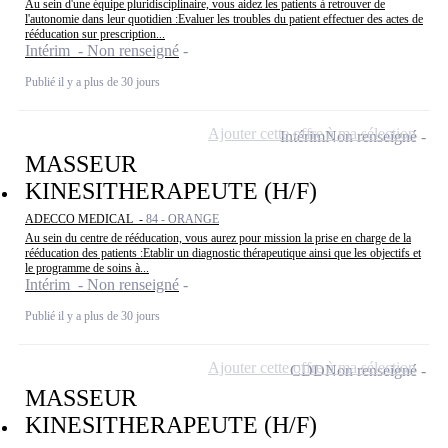
Au sein d'une équipe pluridisciplinaire, vous aidez les patients à retrouver de
l'autonomie dans leur quotidien :Evaluer les troubles du patient effectuer des actes de
rééducation sur prescription...
Intérim - Non renseigné
Publié il y a plus de 30 jours
Ajouter cette offre à ma sélection
Intérim
Non renseigné
MASSEUR
KINESITHERAPEUTE (H/F)
ADECCO MEDICAL -
84 - ORANGE
Au sein du centre de rééducation, vous aurez pour mission la prise en charge de la
rééducation des patients :Etablir un diagnostic thérapeutique ainsi que les objectifs et
le programme de soins à...
Intérim - Non renseigné
Publié il y a plus de 30 jours
Ajouter cette offre à ma sélection
CDD
Non renseigné
MASSEUR
KINESITHERAPEUTE (H/F)