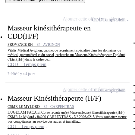
Ajouter cette offre à ma sélection
CDD
Temps plein
Masseur kinésithérapeute en
CDD(H/F)
PROVENCE RH -
84 - AVIGNON
Vitalis Médical Avignon, cabinet de recrutement spécialisé dans les domaines du
médical, paramédical et du social, recherche un Masseur-Kinésithérapeute Diplômé
d'État (H/F) dans le cadre de...
CDD - Temps plein
Publié il y a 4 jours
Ajouter cette offre à ma sélection
CDI
Temps plein
Masseur Kinésithérapeute (H/F)
CSMR LE MYLORD -
84 - CARPENTRAS
L'UGECAM PACA Et Corse recrute un(e) Masseur(euse) Kinésithérapeute (H/F) -
CSMR Le Mylord - 84200 CARPENTRAS - N° 2026-0215 Vous souhaitez mettre
vos compétences au service des autres et travailler...
CDI - Temps plein