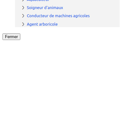
Fermer
Fermer
le détail de l'offre
/
Offre
sur
Offre précéden