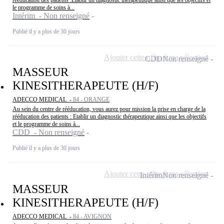
le programme de soins à...
Intérim - Non renseigné
Publié il y a plus de 30 jours
Ajouter cette offre à ma sélection
CDD
Non renseigné
MASSEUR
KINESITHERAPEUTE (H/F)
ADECCO MEDICAL -
84 - ORANGE
Au sein du centre de rééducation, vous aurez pour mission la prise en charge de la
rééducation des patients : Etablir un diagnostic thérapeutique ainsi que les objectifs
et le programme de soins à...
CDD - Non renseigné
Publié il y a plus de 30 jours
Ajouter cette offre à ma sélection
Intérim
Non renseigné
MASSEUR
KINESITHERAPEUTE (H/F)
ADECCO MEDICAL -
84 - AVIGNON