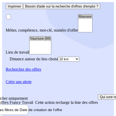
Imprimer
Besoin d'aide sur la recherche d'offres d'emploi ?
Métier, compétence, mot-clé, numéro d'offre
Lieu de travail
Distance autour du lieu choisi
Rechercher
des offres
Créer une alerte
Qui sont n
icher uniquement
 offres France Travail
Cette action recharge la liste des offres
les filtres de
Date de création
de l'offre