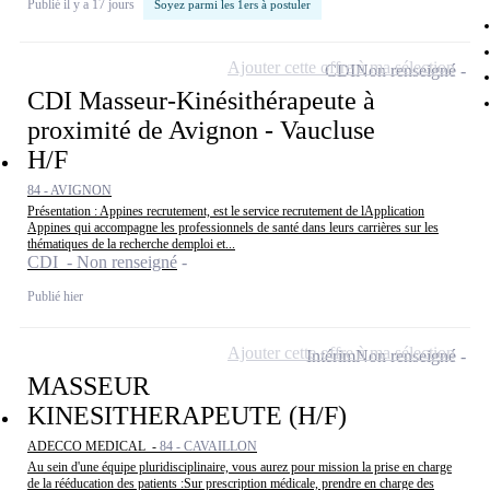
Publié il y a 17 jours
Soyez parmi les 1ers à postuler
Ajouter cette offre à ma sélection
CDI
Non renseigné
CDI Masseur-Kinésithérapeute à
proximité de Avignon - Vaucluse
H/F
84 - AVIGNON
Présentation : Appines recrutement, est le service recrutement de lApplication
Appines qui accompagne les professionnels de santé dans leurs carrières sur les
thématiques de la recherche demploi et...
CDI - Non renseigné
Publié hier
Ajouter cette offre à ma sélection
Intérim
Non renseigné
MASSEUR
KINESITHERAPEUTE (H/F)
ADECCO MEDICAL -
84 - CAVAILLON
Au sein d'une équipe pluridisciplinaire, vous aurez pour mission la prise en charge
de la rééducation des patients :Sur prescription médicale, prendre en charge des