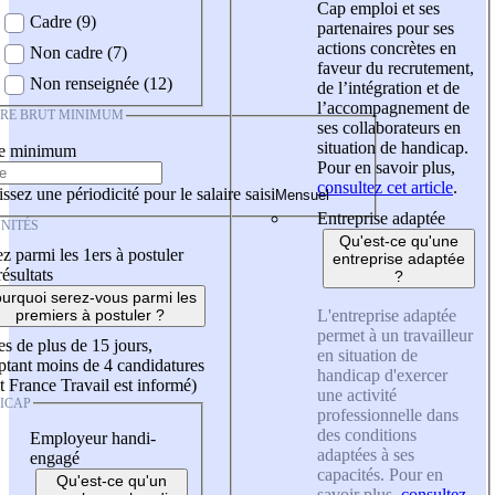
Cap emploi et ses
Cadre (9)
partenaires pour ses
actions concrètes en
Non cadre (7)
faveur du recrutement,
Non renseignée (12)
de l’intégration et de
l’accompagnement de
IRE BRUT MINIMUM
ses collaborateurs en
situation de handicap.
re minimum
Pour en savoir plus,
consultez cet article
.
ssez une périodicité pour le salaire saisi
Entreprise adaptée
NITÉS
Qu'est-ce qu'une
z parmi les 1ers à postuler
entreprise adaptée
résultats
?
urquoi serez-vous parmi les
L'entreprise adaptée
premiers à postuler ?
permet à un travailleur
es de plus de 15 jours,
en situation de
tant moins de 4 candidatures
handicap d'exercer
t France Travail est informé)
une activité
ICAP
professionnelle dans
des conditions
Employeur handi-
adaptées à ses
engagé
capacités. Pour en
Qu'est-ce qu'un
savoir plus,
consultez