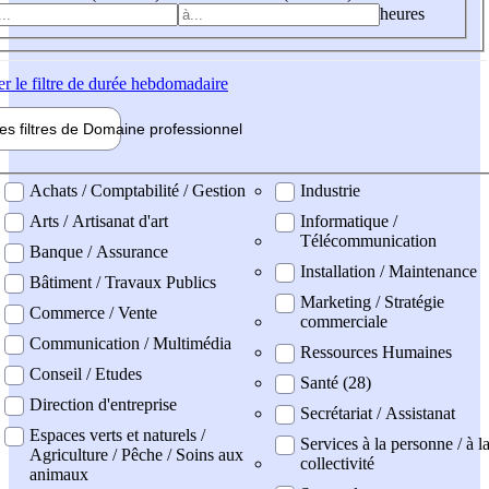
heures
er
le filtre de durée hebdomadaire
les filtres de
Domaine pro
fessionnel
ne professionel
Achats / Comptabilité / Gestion
Industrie
Arts / Artisanat d'art
Informatique /
Télécommunication
Banque / Assurance
Installation / Maintenance
Bâtiment / Travaux Publics
Marketing / Stratégie
Commerce / Vente
commerciale
Communication / Multimédia
Ressources Humaines
Conseil / Etudes
Santé (28)
Direction d'entreprise
Secrétariat / Assistanat
Espaces verts et naturels /
Services à la personne / à l
Agriculture / Pêche / Soins aux
collectivité
animaux