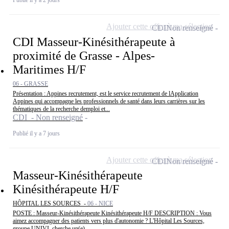
Publié il y a 2 jours
Ajouter cette offre à ma sélection
CDI
Non renseigné
CDI Masseur-Kinésithérapeute à
proximité de Grasse - Alpes-
Maritimes H/F
06 - GRASSE
Présentation : Appines recrutement, est le service recrutement de lApplication
Appines qui accompagne les professionnels de santé dans leurs carrières sur les
thématiques de la recherche demploi et...
CDI - Non renseigné
Publié il y a 7 jours
Ajouter cette offre à ma sélection
CDI
Non renseigné
Masseur-Kinésithérapeute
Kinésithérapeute H/F
HÔPITAL LES SOURCES -
06 - NICE
POSTE : Masseur-Kinésithérapeute Kinésithérapeute H/F DESCRIPTION : Vous
aimez accompagner des patients vers plus d'autonomie ? L'Hôpital Les Sources,
groupe UNIVI, cherche un(e)...