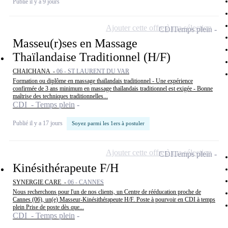
Publié il y a 9 jours
Ajouter cette offre à ma sélection
CDI
Temps plein
Masseu(r)ses en Massage
Thaïlandaise Traditionnel (H/F)
CHAICHANA -
06 - ST LAURENT DU VAR
Formation ou diplôme en massage thaïlandais traditionnel - Une expérience
confirmée de 3 ans minimum en massage thaïlandais traditionnel est exigée - Bonne
maîtrise des techniques traditionnelles...
CDI - Temps plein
Publié il y a 17 jours
Soyez parmi les 1ers à postuler
Ajouter cette offre à ma sélection
CDI
Temps plein
Kinésithérapeute F/H
SYNERGIE CARE -
06 - CANNES
Nous recherchons pour l'un de nos clients, un Centre de rééducation proche de
Cannes (06), un(e) Masseur-Kinésithérapeute H/F. Poste à pourvoir en CDI à temps
plein Prise de poste dès que...
CDI - Temps plein