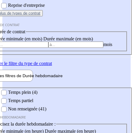
Reprise d'entreprise
plus
de types de contrat
 DE CONTRAT
ée de contrat
ée minimale (en mois)
Durée maximale (en mois)
mois
er
le filtre du type de contrat
les filtres de
Durée hebdo
madaire
 hebdomadaire
Temps plein (4)
Temps partiel
Non renseignée (41)
 HEBDOMADAIRE
cisez la durée hebdomadaire :
ée minimale (en heure)
Durée maximale (en heure)