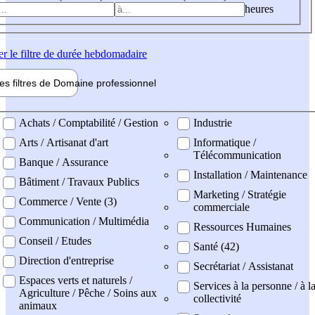
heures
er
le filtre de durée hebdomadaire
les filtres de
Domaine pro
fessionnel
ne professionel
Achats / Comptabilité / Gestion
Industrie
Arts / Artisanat d'art
Informatique /
Télécommunication
Banque / Assurance
Installation / Maintenance
Bâtiment / Travaux Publics
Marketing / Stratégie
Commerce / Vente (3)
commerciale
Communication / Multimédia
Ressources Humaines
Conseil / Etudes
Santé (42)
Direction d'entreprise
Secrétariat / Assistanat
Espaces verts et naturels /
Services à la personne / à l
Agriculture / Pêche / Soins aux
collectivité
animaux