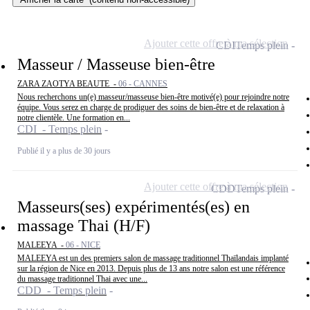
Ajouter cette offre à ma sélection
CDI
Temps plein
Masseur / Masseuse bien-être
ZARA ZAOTYA BEAUTE -
06 - CANNES
Nous recherchons un(e) masseur/masseuse bien-être motivé(e) pour rejoindre notre
équipe. Vous serez en charge de prodiguer des soins de bien-être et de relaxation à
notre clientèle. Une formation en...
CDI - Temps plein
Publié il y a plus de 30 jours
Ajouter cette offre à ma sélection
CDD
Temps plein
Masseurs(ses) expérimentés(es) en
massage Thai (H/F)
MALEEYA -
06 - NICE
MALEEYA est un des premiers salon de massage traditionnel Thaïlandais implanté
sur la région de Nice en 2013. Depuis plus de 13 ans notre salon est une référence
du massage traditionnel Thai avec une...
CDD - Temps plein