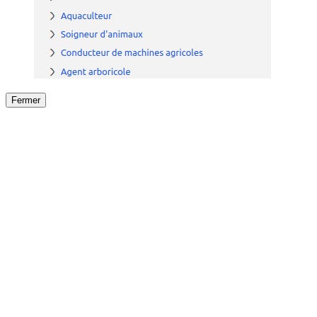
Fermer
Fermer
le détail de l'offre
/
Offre
sur
Offre précéden