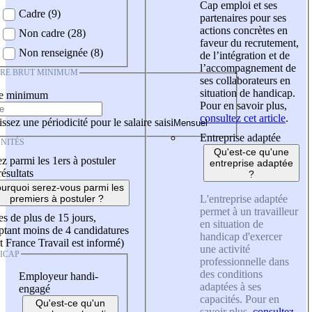
Cap emploi et ses
Cadre (9)
partenaires pour ses
actions concrètes en
Non cadre (28)
faveur du recrutement,
Non renseignée (8)
de l’intégration et de
l’accompagnement de
IRE BRUT MINIMUM
ses collaborateurs en
situation de handicap.
re minimum
Pour en savoir plus,
consultez cet article
.
ssez une périodicité pour le salaire saisi
Entreprise adaptée
NITÉS
Qu'est-ce qu'une
z parmi les 1ers à postuler
entreprise adaptée
résultats
?
urquoi serez-vous parmi les
L'entreprise adaptée
premiers à postuler ?
permet à un travailleur
es de plus de 15 jours,
en situation de
tant moins de 4 candidatures
handicap d'exercer
t France Travail est informé)
une activité
ICAP
professionnelle dans
des conditions
Employeur handi-
adaptées à ses
engagé
capacités. Pour en
Qu'est-ce qu'un
savoir plus,
consultez