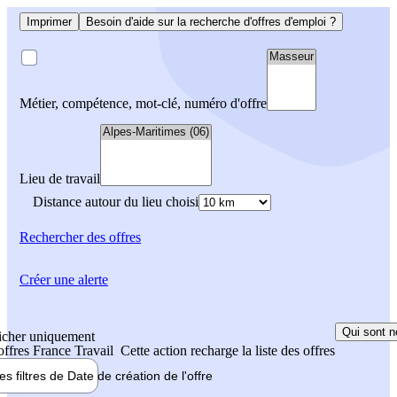
Imprimer
Besoin d'aide sur la recherche d'offres d'emploi ?
Métier, compétence, mot-clé, numéro d'offre
Lieu de travail
Distance autour du lieu choisi
Rechercher
des offres
Créer une alerte
Qui sont n
icher uniquement
 offres France Travail
Cette action recharge la liste des offres
les filtres de
Date de création
de l'offre