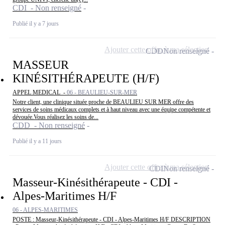
CDI - Non renseigné
Publié il y a 7 jours
Ajouter cette offre à ma sélection
CDD
Non renseigné
MASSEUR
KINÉSITHÉRAPEUTE (H/F)
APPEL MEDICAL -
06 - BEAULIEU-SUR-MER
Notre client, une clinique située proche de BEAULIEU SUR MER offre des
services de soins médicaux complets et à haut niveau avec une équipe compétente et
dévouée.Vous réalisez les soins de...
CDD - Non renseigné
Publié il y a 11 jours
Ajouter cette offre à ma sélection
CDI
Non renseigné
Masseur-Kinésithérapeute - CDI -
Alpes-Maritimes H/F
06 - ALPES-MARITIMES
POSTE : Masseur-Kinésithérapeute - CDI - Alpes-Maritimes H/F DESCRIPTION