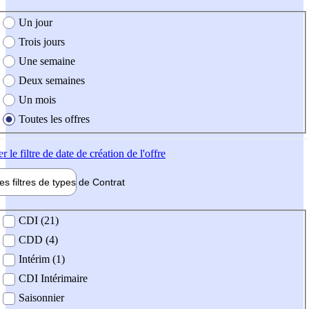
e création de l'offre
Un jour
Trois jours
Une semaine
Deux semaines
Un mois
Toutes les offres
er
le filtre de date de création de l'offre
les filtres de types de
Contrat
de contrat
CDI (21)
CDD (4)
Intérim (1)
CDI Intérimaire
Saisonnier