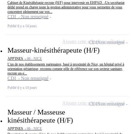
Cabinet de Kinésithérapie recrute (H/F) pour intervenir en EHPAD. -Un secrétariat
dédié prend en charge toute la gestion administrative pour vous permettre de vous
concentrer pleinement sur vos...
CDI - Non renseigné
Publié il y a 14 jours
Ajouter cette offre à ma sélection
CDI
Non renseigné
Masseur-kinésithérapeute (H/F)
APP'INES -
06 - NICE
L'un de nos établissements partenaires, basé à proximité de Nice, un hôpital privé à
orientation gériatrique, reconnu comme pôle de référence sur son secteur sanitaire,
recrute un-e...
CDI - Non renseigné
Publié il y a 14 jours
Ajouter cette offre à ma sélection
CDI
Non renseigné
Masseur / Masseuse
kinésithérapeute (H/F)
APP'INES -
06 - NICE