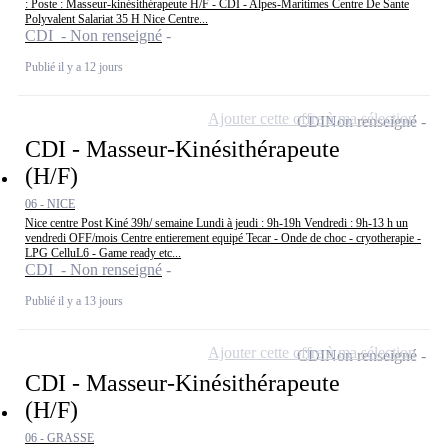
: Poste : Masseur-kinésithérapeute H/F - CDI - Alpes-Maritimes Centre De Sante
Polyvalent Salariat 35 H Nice Centre...
CDI - Non renseigné
Publié il y a 12 jours
Ajouter cette offre à ma sélection
CDI
Non renseigné
CDI - Masseur-Kinésithérapeute
(H/F)
06 - NICE
Nice centre Post Kiné 39h/ semaine Lundi à jeudi : 9h-19h Vendredi : 9h-13 h un
vendredi OFF/mois Centre entierement equipé Tecar - Onde de choc - cryotherapie -
LPG CelluL6 - Game ready etc...
CDI - Non renseigné
Publié il y a 13 jours
Ajouter cette offre à ma sélection
CDI
Non renseigné
CDI - Masseur-Kinésithérapeute
(H/F)
06 - GRASSE