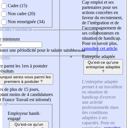
Cap emploi et ses
Cadre (15)
partenaires pour ses
actions concrètes en
Non cadre (20)
faveur du recrutement,
Non renseignée (34)
de l’intégration et de
l’accompagnement de
IRE BRUT MINIMUM
ses collaborateurs en
situation de handicap.
re minimum
Pour en savoir plus,
consultez cet article
.
ssez une périodicité pour le salaire saisi
Entreprise adaptée
NITÉS
Qu'est-ce qu'une
z parmi les 1ers à postuler
entreprise adaptée
résultats
?
urquoi serez-vous parmi les
L'entreprise adaptée
premiers à postuler ?
permet à un travailleur
es de plus de 15 jours,
en situation de
tant moins de 4 candidatures
handicap d'exercer
t France Travail est informé)
une activité
ICAP
professionnelle dans
des conditions
Employeur handi-
adaptées à ses
engagé
capacités. Pour en
Qu'est-ce qu'un
savoir plus,
consultez