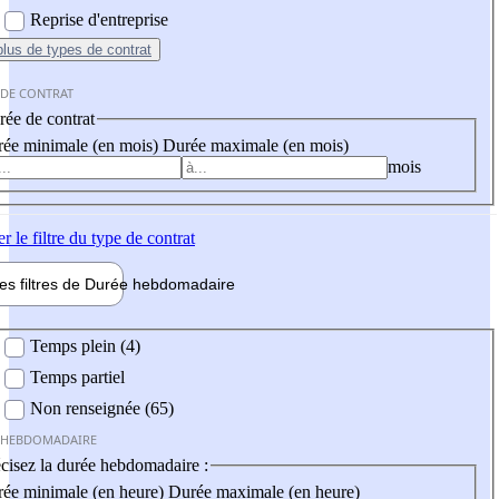
Reprise d'entreprise
plus
de types de contrat
 DE CONTRAT
ée de contrat
ée minimale (en mois)
Durée maximale (en mois)
mois
er
le filtre du type de contrat
les filtres de
Durée hebdo
madaire
 hebdomadaire
Temps plein (4)
Temps partiel
Non renseignée (65)
 HEBDOMADAIRE
cisez la durée hebdomadaire :
ée minimale (en heure)
Durée maximale (en heure)