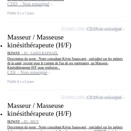
CDD - Non renseigné
Publié il y a 5 jours
Ajouter cette offre à ma sélection
CDI
Non renseigné
Masseur / Masseuse
kinésithérapeute (H/F)
IKIWAY -
83 - SAINT-RAPHAËL
Description du poste : Notre consultant Kévin Snauwaert , spécialisé sur les métiers
de la santé, recrute pour le compte de l'un de ses partenaires, un Masseur-
Kinésithérapeute H/F pour renforcer...
CDI - Non renseigné
Publié il y a 6 jours
Ajouter cette offre à ma sélection
CDI
Non renseigné
Masseur / Masseuse
kinésithérapeute (H/F)
IKIWAY -
83 - MUY
Description du poste : Notre consultant Kévin Snauwaert , spécialisé sur les métiers