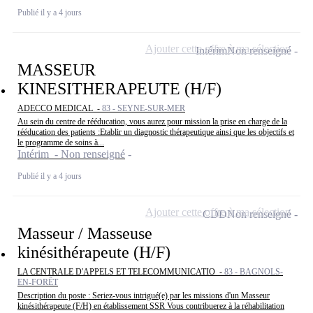
Publié il y a 4 jours
Ajouter cette offre à ma sélection
Intérim
Non renseigné
MASSEUR
KINESITHERAPEUTE (H/F)
ADECCO MEDICAL -
83 - SEYNE-SUR-MER
Au sein du centre de rééducation, vous aurez pour mission la prise en charge de la
rééducation des patients :Etablir un diagnostic thérapeutique ainsi que les objectifs et
le programme de soins à...
Intérim - Non renseigné
Publié il y a 4 jours
Ajouter cette offre à ma sélection
CDD
Non renseigné
Masseur / Masseuse
kinésithérapeute (H/F)
LA CENTRALE D'APPELS ET TELECOMMUNICATIO -
83 - BAGNOLS-
EN-FORÊT
Description du poste : Seriez-vous intrigué(e) par les missions d'un Masseur
kinésithérapeute (F/H) en établissement SSR Vous contribuerez à la réhabilitation