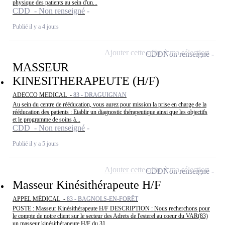
physique des patients au sein d'un...
CDD - Non renseigné
Publié il y a 4 jours
Ajouter cette offre à ma sélection
CDD
Non renseigné
MASSEUR
KINESITHERAPEUTE (H/F)
ADECCO MEDICAL -
83 - DRAGUIGNAN
Au sein du centre de rééducation, vous aurez pour mission la prise en charge de la
rééducation des patients : Etablir un diagnostic thérapeutique ainsi que les objectifs
et le programme de soins à...
CDD - Non renseigné
Publié il y a 5 jours
Ajouter cette offre à ma sélection
CDD
Non renseigné
Masseur Kinésithérapeute H/F
APPEL MÉDICAL -
83 - BAGNOLS-EN-FORÊT
POSTE : Masseur Kinésithérapeute H/F DESCRIPTION : Nous recherchons pour
le compte de notre client sur le secteur des Adrets de l'esterel au coeur du VAR(83)
un masseur kinésithérapeute H/F du 31...