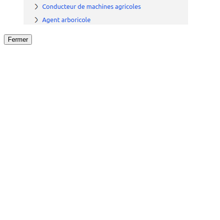
Fermer
Fermer
le détail de l'offre
/
Offre
sur
Offre précéden