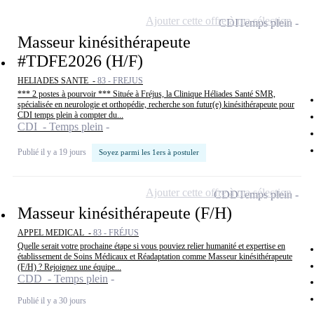
Ajouter cette offre à ma sélection
CDI
Temps plein
Masseur kinésithérapeute
#TDFE2026 (H/F)
HELIADES SANTE -
83 - FREJUS
*** 2 postes à pourvoir *** Située à Fréjus, la Clinique Héliades Santé SMR,
spécialisée en neurologie et orthopédie, recherche son futur(e) kinésithérapeute pour
CDI temps plein à compter du...
CDI - Temps plein
Publié il y a 19 jours
Soyez parmi les 1ers à postuler
Ajouter cette offre à ma sélection
CDD
Temps plein
Masseur kinésithérapeute (F/H)
APPEL MEDICAL -
83 - FRÉJUS
Quelle serait votre prochaine étape si vous pouviez relier humanité et expertise en
établissement de Soins Médicaux et Réadaptation comme Masseur kinésithérapeute
(F/H) ? Rejoignez une équipe...
CDD - Temps plein
Publié il y a 30 jours