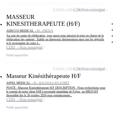
Ajouter cette offre à ma sélection
CDD
Non renseigné
MASSEUR
KINESITHERAPEUTE (H/F)
ADECCO MEDICAL -
83 - FRÉJUS
Au sein du centre de rééducation, vous aurez pour mission la prise en charge de la
rééducation des patients : Etablir un diagnostic thérapeutique ainsi que les objectifs
et le programme de soins à...
CDD - Non renseigné
Publié aujourd'hui
Ajouter cette offre à ma sélection
CDD
Non renseigné
Masseur Kinésithérapeute H/F
APPEL MÉDICAL -
83 - BAGNOLS-EN-FORÊT
POSTE : Masseur Kinésithérapeute H/F DESCRIPTION : Nous recherchons pour
le compte de notre client SSR à proximité immédiate de Fréjus, un MKD H/F
disponible des le 26 octobre 2026 pour remplacement...
CDD - Non renseigné
Publié aujourd'hui