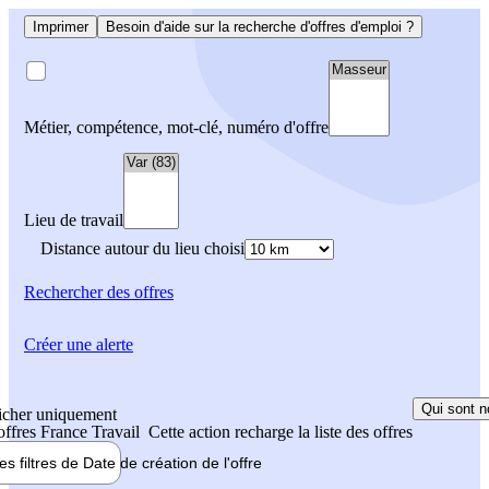
Imprimer
Besoin d'aide sur la recherche d'offres d'emploi ?
Métier, compétence, mot-clé, numéro d'offre
Lieu de travail
Distance autour du lieu choisi
Rechercher
des offres
Créer une alerte
Qui sont n
icher uniquement
 offres France Travail
Cette action recharge la liste des offres
les filtres de
Date de création
de l'offre