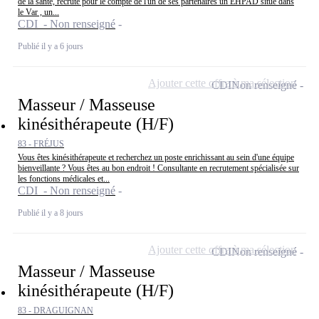
de la santé, recrute pour le compte de l'un de ses partenaires un EHPAD situé dans
le Var , un...
CDI - Non renseigné
Publié il y a 6 jours
Ajouter cette offre à ma sélection
CDI
Non renseigné
Masseur / Masseuse
kinésithérapeute (H/F)
83 - FRÉJUS
Vous êtes kinésithérapeute et recherchez un poste enrichissant au sein d'une équipe
bienveillante ? Vous êtes au bon endroit ! Consultante en recrutement spécialisée sur
les fonctions médicales et...
CDI - Non renseigné
Publié il y a 8 jours
Ajouter cette offre à ma sélection
CDI
Non renseigné
Masseur / Masseuse
kinésithérapeute (H/F)
83 - DRAGUIGNAN