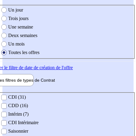
e création de l'offre
Un jour
Trois jours
Une semaine
Deux semaines
Un mois
Toutes les offres
er
le filtre de date de création de l'offre
les filtres de types de
Contrat
de contrat
CDI (31)
CDD (16)
Intérim (7)
CDI Intérimaire
Saisonnier