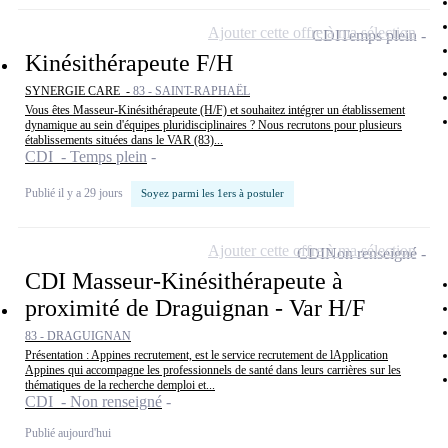
Ajouter cette offre à ma sélection
CDI
Temps plein
Kinésithérapeute F/H
SYNERGIE CARE -
83 - SAINT-RAPHAËL
Vous êtes Masseur-Kinésithérapeute (H/F) et souhaitez intégrer un établissement
dynamique au sein d'équipes pluridisciplinaires ? Nous recrutons pour plusieurs
établissements situées dans le VAR (83)...
CDI - Temps plein
Publié il y a 29 jours
Soyez parmi les 1ers à postuler
Ajouter cette offre à ma sélection
CDI
Non renseigné
CDI Masseur-Kinésithérapeute à
proximité de Draguignan - Var H/F
83 - DRAGUIGNAN
Présentation : Appines recrutement, est le service recrutement de lApplication
Appines qui accompagne les professionnels de santé dans leurs carrières sur les
thématiques de la recherche demploi et...
CDI - Non renseigné
Publié aujourd'hui