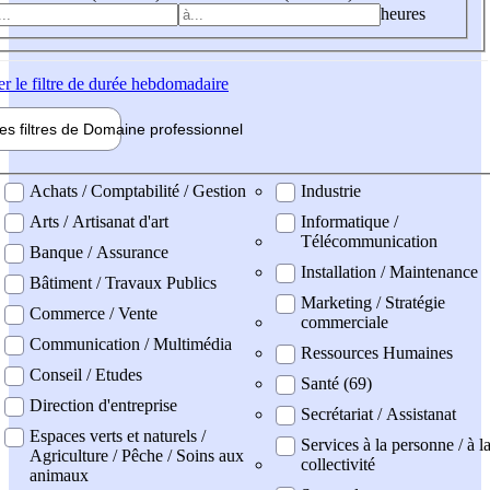
heures
er
le filtre de durée hebdomadaire
les filtres de
Domaine pro
fessionnel
ne professionel
Achats / Comptabilité / Gestion
Industrie
Arts / Artisanat d'art
Informatique /
Télécommunication
Banque / Assurance
Installation / Maintenance
Bâtiment / Travaux Publics
Marketing / Stratégie
Commerce / Vente
commerciale
Communication / Multimédia
Ressources Humaines
Conseil / Etudes
Santé (69)
Direction d'entreprise
Secrétariat / Assistanat
Espaces verts et naturels /
Services à la personne / à l
Agriculture / Pêche / Soins aux
collectivité
animaux