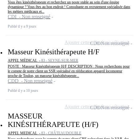
Vous êtes kinésithérapeute et recherchez un poste stable au sein d'une équipe
dynamique ? Vous êtes au bon endroit ! Consultante en recrutement spécialisée dans
les métiers médicaux et...
CDI - Non renseigné
Publié il y a 9 jours
Ajouter cette offre à ma sélection
CDD
Non renseigné
Masseur Kinésithérapeute H/F
APPEL MÉDICAL -
83 - SEYNE-SUR-MER
POSTE : Masseur Kinésithérapeute H/F DESCRIPTION : Nous recherchons pour
le compte de notre client un SSR spécialisé en rééducation appareil locomoteur
proche de Toulon, un masseur kinésithérapeute...
CDD - Non renseigné
Publié il y a 10 jours
Ajouter cette offre à ma sélection
CDD
Non renseigné
MASSEUR
KINÉSITHÉRAPEUTE (H/F)
APPEL MEDICAL -
83 - CHÂTEAUDOUBLE
Nous recherchons pour le compte de notre client CRF polyvalent dans le VAR, des