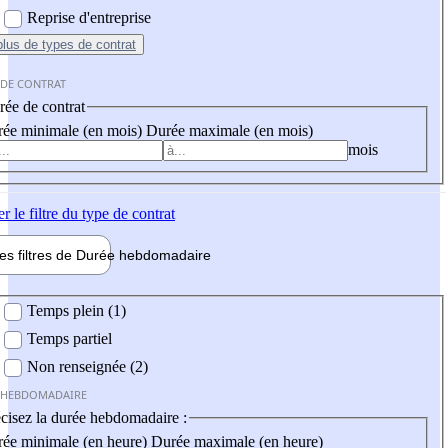
Reprise d'entreprise
plus
de types de contrat
 DE CONTRAT
ée de contrat
ée minimale (en mois)
Durée maximale (en mois)
mois
er
le filtre du type de contrat
les filtres de
Durée hebdo
madaire
 hebdomadaire
Temps plein (1)
Temps partiel
Non renseignée (2)
 HEBDOMADAIRE
cisez la durée hebdomadaire :
ée minimale (en heure)
Durée maximale (en heure)