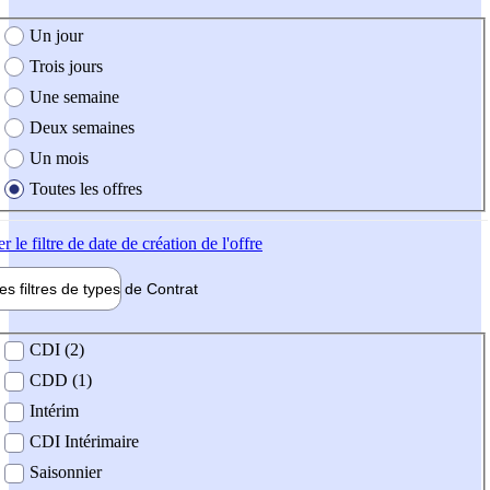
e création de l'offre
Un jour
Trois jours
Une semaine
Deux semaines
Un mois
Toutes les offres
er
le filtre de date de création de l'offre
les filtres de types de
Contrat
de contrat
CDI (2)
CDD (1)
Intérim
CDI Intérimaire
Saisonnier