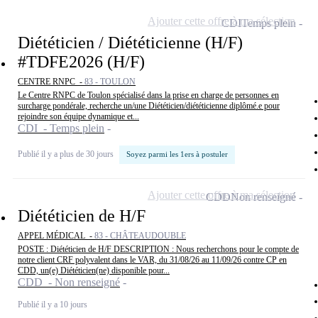
Ajouter cette offre à ma sélection
CDI
Temps plein
Diététicien / Diététicienne (H/F)
#TDFE2026 (H/F)
CENTRE RNPC -
83 - TOULON
Le Centre RNPC de Toulon spécialisé dans la prise en charge de personnes en
surcharge pondérale, recherche un/une Diététicien/diététicienne diplômé.e pour
rejoindre son équipe dynamique et...
CDI - Temps plein
Publié il y a plus de 30 jours
Soyez parmi les 1ers à postuler
Ajouter cette offre à ma sélection
CDD
Non renseigné
Diététicien de H/F
APPEL MÉDICAL -
83 - CHÂTEAUDOUBLE
POSTE : Diététicien de H/F DESCRIPTION : Nous recherchons pour le compte de
notre client CRF polyvalent dans le VAR, du 31/08/26 au 11/09/26 contre CP en
CDD, un(e) Diététicien(ne) disponible pour...
CDD - Non renseigné
Publié il y a 10 jours