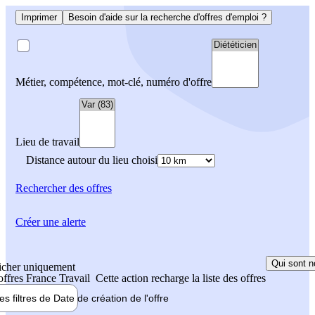
Imprimer
Besoin d'aide sur la recherche d'offres d'emploi ?
Métier, compétence, mot-clé, numéro d'offre
Lieu de travail
Distance autour du lieu choisi
Rechercher
des offres
Créer une alerte
Qui sont n
icher uniquement
 offres France Travail
Cette action recharge la liste des offres
les filtres de
Date de création
de l'offre