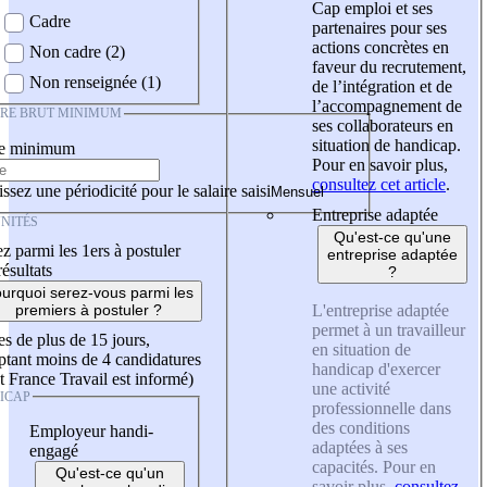
Cap emploi et ses
Cadre
partenaires pour ses
actions concrètes en
Non cadre (2)
faveur du recrutement,
Non renseignée (1)
de l’intégration et de
l’accompagnement de
IRE BRUT MINIMUM
ses collaborateurs en
situation de handicap.
re minimum
Pour en savoir plus,
consultez cet article
.
ssez une périodicité pour le salaire saisi
Entreprise adaptée
NITÉS
Qu'est-ce qu'une
z parmi les 1ers à postuler
entreprise adaptée
résultats
?
urquoi serez-vous parmi les
L'entreprise adaptée
premiers à postuler ?
permet à un travailleur
es de plus de 15 jours,
en situation de
tant moins de 4 candidatures
handicap d'exercer
t France Travail est informé)
une activité
ICAP
professionnelle dans
des conditions
Employeur handi-
adaptées à ses
engagé
capacités. Pour en
Qu'est-ce qu'un
savoir plus,
consultez