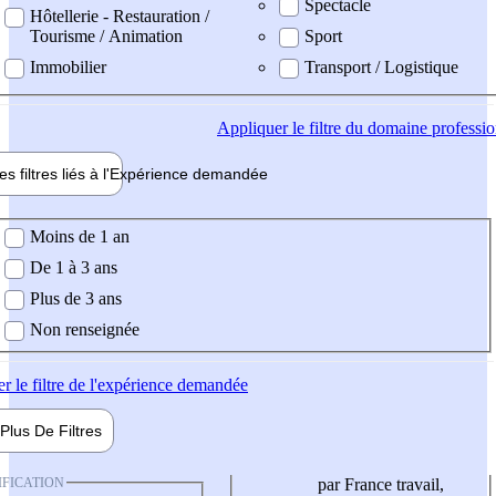
Spectacle
Hôtellerie - Restauration /
Tourisme / Animation
Sport
Immobilier
Transport / Logistique
Appliquer
le filtre du domaine professi
es filtres liés à l'
Expérience
demandée
ience demandée
Moins de 1 an
De 1 à 3 ans
Plus de 3 ans
Non renseignée
er
le filtre de l'expérience demandée
Plus De
Filtres
IFICATION
par France travail,