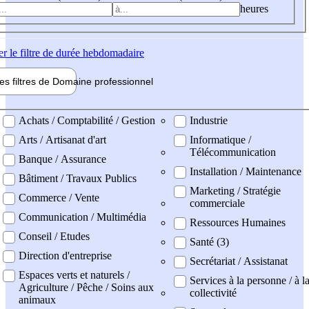
heures
er
le filtre de durée hebdomadaire
les filtres de
Domaine pro
fessionnel
ne professionel
Achats / Comptabilité / Gestion
Industrie
Arts / Artisanat d'art
Informatique /
Télécommunication
Banque / Assurance
Installation / Maintenance
Bâtiment / Travaux Publics
Marketing / Stratégie
Commerce / Vente
commerciale
Communication / Multimédia
Ressources Humaines
Conseil / Etudes
Santé (3)
Direction d'entreprise
Secrétariat / Assistanat
Espaces verts et naturels /
Services à la personne / à l
Agriculture / Pêche / Soins aux
collectivité
animaux