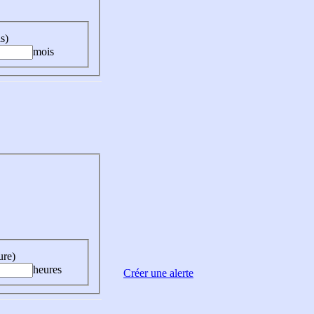
s)
mois
ure)
heures
Créer une alerte