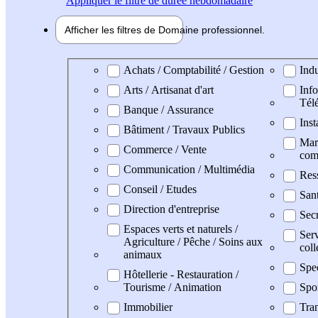
Appliquer
le filtre de durée hebdomadaire
Afficher les filtres de
Domaine pro
fessionnel
Domaine professionel
Achats / Comptabilité / Gestion
Indu
Arts / Artisanat d'art
Info
Tél
Banque / Assurance
Inst
Bâtiment / Travaux Publics
Mark
Commerce / Vente
com
Communication / Multimédia
Res
Conseil / Etudes
Sant
Direction d'entreprise
Secr
Espaces verts et naturels /
Serv
Agriculture / Pêche / Soins aux
coll
animaux
Spe
Hôtellerie - Restauration /
Tourisme / Animation
Spo
Immobilier
Tran