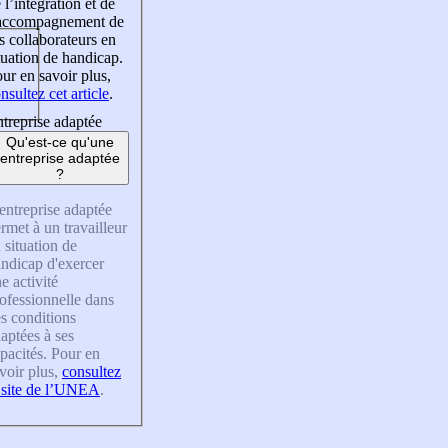
 l’intégration et de
’accompagnement de
s collaborateurs en
tuation de handicap.
ur en savoir plus,
nsultez cet article
.
treprise adaptée
Qu'est-ce qu'une
entreprise adaptée
?
entreprise adaptée
rmet à un travailleur
 situation de
ndicap d'exercer
e activité
ofessionnelle dans
s conditions
aptées à ses
pacités. Pour en
voir plus,
consultez
 site de l’UNEA
.