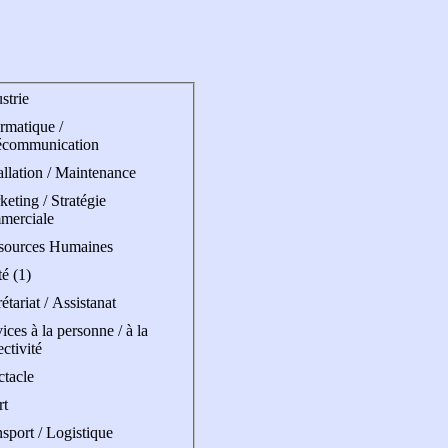
strie
rmatique /
écommunication
allation / Maintenance
eting / Stratégie
merciale
sources Humaines
é (1)
étariat / Assistanat
ices à la personne / à la
ectivité
ctacle
rt
sport / Logistique