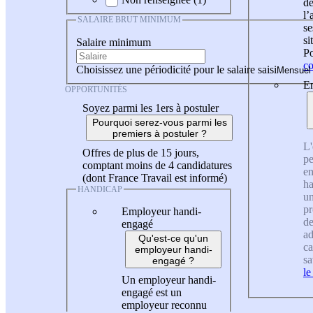
de
l
SALAIRE BRUT MINIMUM
se
si
Salaire minimum
Po
co
Choisissez une périodicité pour le salaire saisi
En
OPPORTUNITÉS
Soyez parmi les 1ers à postuler
Pourquoi serez-vous parmi les
premiers à postuler ?
L'
Offres de plus de 15 jours,
pe
comptant moins de 4 candidatures
en
(dont France Travail est informé)
ha
HANDICAP
un
pr
Employeur handi-
de
engagé
ad
Qu'est-ce qu'un
ca
employeur handi-
sa
engagé ?
le
Un employeur handi-
engagé est un
employeur reconnu