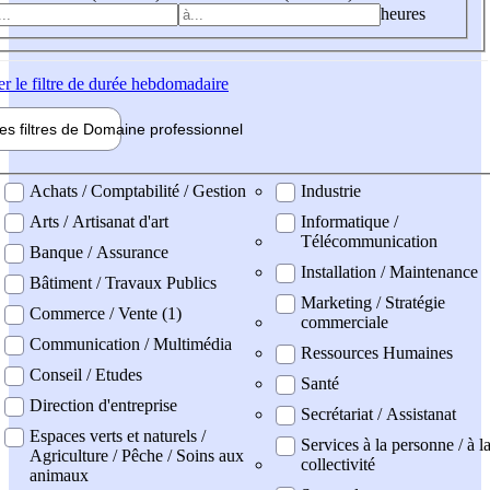
heures
er
le filtre de durée hebdomadaire
les filtres de
Domaine pro
fessionnel
ne professionel
Achats / Comptabilité / Gestion
Industrie
Arts / Artisanat d'art
Informatique /
Télécommunication
Banque / Assurance
Installation / Maintenance
Bâtiment / Travaux Publics
Marketing / Stratégie
Commerce / Vente (1)
commerciale
Communication / Multimédia
Ressources Humaines
Conseil / Etudes
Santé
Direction d'entreprise
Secrétariat / Assistanat
Espaces verts et naturels /
Services à la personne / à l
Agriculture / Pêche / Soins aux
collectivité
animaux