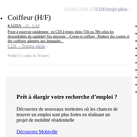
Ajouter cette offre à ma sélection
CDI
Temps plein
Coiffeur (H/F)
KAIZEN -
05 - GAP
Poste à pourvoir rapidement : en CDI à temps plein (35h ou 39h selon les
disponibilités du candidat) Vos missions : -Coupe et coiffure : Réaliser des coupes et
des coiffures adaptées aux demandes...
CDI - Temps plein
Publié il y a plus de 30 jours
Prêt à élargir votre recherche d’emploi ?
Découvrez de nouveaux territoires où les chances de
trouver un emploi sont plus fortes en réalisant un
projet de mobilité résidentielle
Découvrez Mobiville