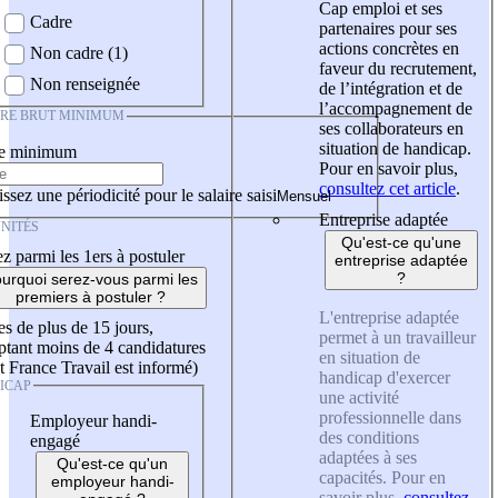
Cap emploi et ses
Cadre
partenaires pour ses
actions concrètes en
Non cadre (1)
faveur du recrutement,
Non renseignée
de l’intégration et de
l’accompagnement de
IRE BRUT MINIMUM
ses collaborateurs en
situation de handicap.
re minimum
Pour en savoir plus,
consultez cet article
.
ssez une périodicité pour le salaire saisi
Entreprise adaptée
NITÉS
Qu'est-ce qu'une
z parmi les 1ers à postuler
entreprise adaptée
?
urquoi serez-vous parmi les
premiers à postuler ?
L'entreprise adaptée
es de plus de 15 jours,
permet à un travailleur
tant moins de 4 candidatures
en situation de
t France Travail est informé)
handicap d'exercer
ICAP
une activité
professionnelle dans
Employeur handi-
des conditions
engagé
adaptées à ses
Qu'est-ce qu'un
capacités. Pour en
employeur handi-
savoir plus,
consultez