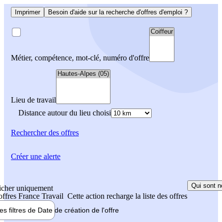
Imprimer
Besoin d'aide sur la recherche d'offres d'emploi ?
Métier, compétence, mot-clé, numéro d'offre
Lieu de travail
Distance autour du lieu choisi
Rechercher
des offres
Créer une alerte
Qui sont n
icher uniquement
 offres France Travail
Cette action recharge la liste des offres
les filtres de
Date de création
de l'offre