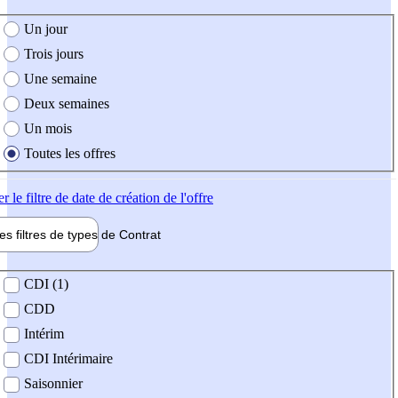
e création de l'offre
Un jour
Trois jours
Une semaine
Deux semaines
Un mois
Toutes les offres
er
le filtre de date de création de l'offre
les filtres de types de
Contrat
de contrat
CDI (1)
CDD
Intérim
CDI Intérimaire
Saisonnier