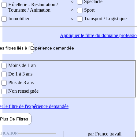
Spectacle
Hôtellerie - Restauration /
Tourisme / Animation
Sport
Immobilier
Transport / Logistique
Appliquer
le filtre du domaine professi
es filtres liés à l'
Expérience
demandée
ience demandée
Moins de 1 an
De 1 à 3 ans
Plus de 3 ans
Non renseignée
er
le filtre de l'expérience demandée
Plus De
Filtres
IFICATION
par France travail,