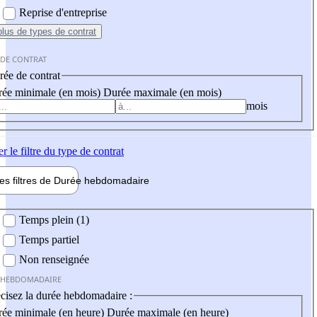
Reprise d'entreprise
plus
de types de contrat
 DE CONTRAT
ée de contrat
ée minimale (en mois)
Durée maximale (en mois)
mois
er
le filtre du type de contrat
les filtres de
Durée hebdo
madaire
 hebdomadaire
Temps plein (1)
Temps partiel
Non renseignée
 HEBDOMADAIRE
cisez la durée hebdomadaire :
ée minimale (en heure)
Durée maximale (en heure)