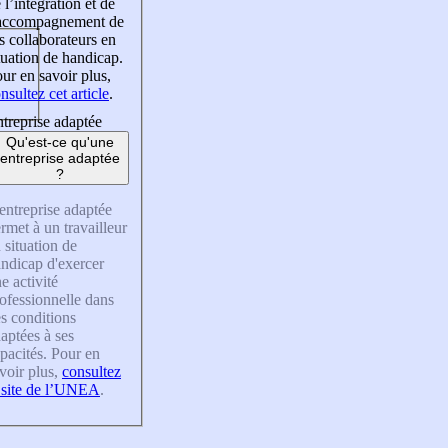
 l’intégration et de
’accompagnement de
s collaborateurs en
tuation de handicap.
ur en savoir plus,
nsultez cet article
.
treprise adaptée
Qu'est-ce qu'une
entreprise adaptée
?
entreprise adaptée
rmet à un travailleur
 situation de
ndicap d'exercer
e activité
ofessionnelle dans
s conditions
aptées à ses
pacités. Pour en
voir plus,
consultez
 site de l’UNEA
.