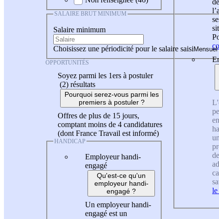
de
l
SALAIRE BRUT MINIMUM
se
si
Salaire minimum
Po
co
Choisissez une périodicité pour le salaire saisi
En
OPPORTUNITÉS
Soyez parmi les 1ers à postuler
(2)
résultats
Pourquoi serez-vous parmi les
L'
premiers à postuler ?
pe
Offres de plus de 15 jours,
en
comptant moins de 4 candidatures
ha
(dont France Travail est informé)
un
HANDICAP
pr
de
Employeur handi-
ad
engagé
ca
Qu'est-ce qu'un
sa
employeur handi-
le
engagé ?
Un employeur handi-
engagé est un