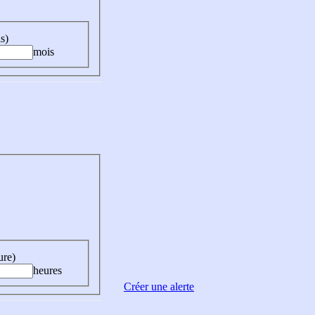
s)
mois
ure)
heures
Créer une alerte