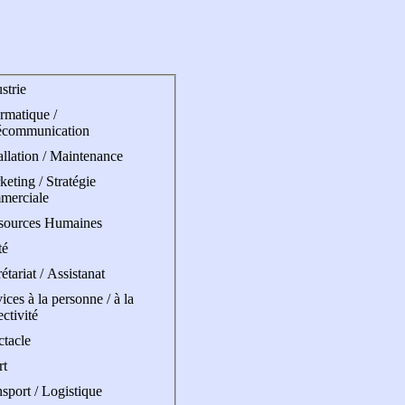
strie
rmatique /
écommunication
allation / Maintenance
eting / Stratégie
merciale
sources Humaines
té
étariat / Assistanat
ices à la personne / à la
ectivité
ctacle
rt
sport / Logistique