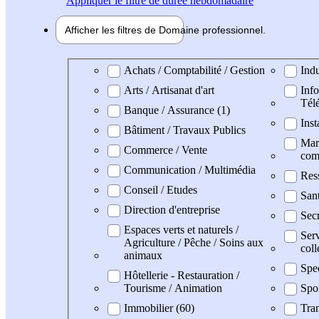
Appliquer
le filtre de durée hebdomadaire
Afficher les filtres de
Domaine pro
fessionnel
Domaine professionel
Achats / Comptabilité / Gestion
Indu
Arts / Artisanat d'art
Info
Tél
Banque / Assurance (1)
Inst
Bâtiment / Travaux Publics
Mark
Commerce / Vente
com
Communication / Multimédia
Res
Conseil / Etudes
San
Direction d'entreprise
Secr
Espaces verts et naturels /
Serv
Agriculture / Pêche / Soins aux
coll
animaux
Spe
Hôtellerie - Restauration /
Tourisme / Animation
Spo
Immobilier (60)
Tran