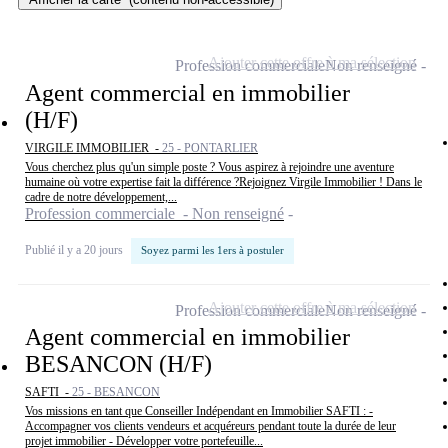
Ajouter cette offre à ma sélection
Profession commerciale
Non renseigné
Agent commercial en immobilier
(H/F)
VIRGILE IMMOBILIER -
25 - PONTARLIER
Vous cherchez plus qu'un simple poste ? Vous aspirez à rejoindre une aventure
humaine où votre expertise fait la différence ?Rejoignez Virgile Immobilier ! Dans le
cadre de notre développement,...
Profession commerciale - Non renseigné
Publié il y a 20 jours
Soyez parmi les 1ers à postuler
Ajouter cette offre à ma sélection
Profession commerciale
Non renseigné
Agent commercial en immobilier
BESANCON (H/F)
SAFTI -
25 - BESANCON
Vos missions en tant que Conseiller Indépendant en Immobilier SAFTI : -
Accompagner vos clients vendeurs et acquéreurs pendant toute la durée de leur
projet immobilier - Développer votre portefeuille...