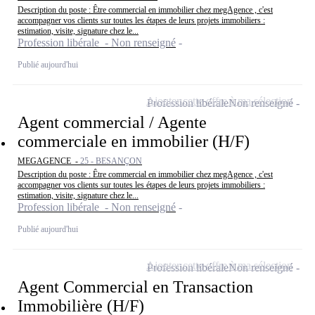
Description du poste : Être commercial en immobilier chez megAgence , c'est
accompagner vos clients sur toutes les étapes de leurs projets immobiliers :
estimation, visite, signature chez le...
Profession libérale - Non renseigné
Publié aujourd'hui
Ajouter cette offre à ma sélection
Profession libérale
Non renseigné
Agent commercial / Agente
commerciale en immobilier (H/F)
MEGAGENCE -
25 - BESANÇON
Description du poste : Être commercial en immobilier chez megAgence , c'est
accompagner vos clients sur toutes les étapes de leurs projets immobiliers :
estimation, visite, signature chez le...
Profession libérale - Non renseigné
Publié aujourd'hui
Ajouter cette offre à ma sélection
Profession libérale
Non renseigné
Agent Commercial en Transaction
Immobilière (H/F)