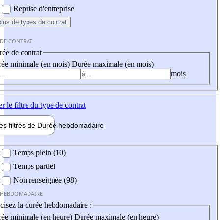
Reprise d'entreprise
plus
de types de contrat
 DE CONTRAT
ée de contrat
ée minimale (en mois)
Durée maximale (en mois)
mois
er
le filtre du type de contrat
les filtres de
Durée hebdo
madaire
 hebdomadaire
Temps plein (10)
Temps partiel
Non renseignée (98)
 HEBDOMADAIRE
cisez la durée hebdomadaire :
ée minimale (en heure)
Durée maximale (en heure)