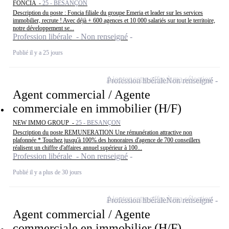
FONCIA -
25 - BESANÇON
Description du poste : Foncia filiale du groupe Emeria et leader sur les services
immobilier, recrute ! Avec déjà + 600 agences et 10 000 salariés sur tout le territoire,
notre développement se...
Profession libérale - Non renseigné
Publié il y a 25 jours
Ajouter cette offre à ma sélection
Profession libérale
Non renseigné
Agent commercial / Agente
commerciale en immobilier (H/F)
NEW IMMO GROUP -
25 - BESANÇON
Description du poste REMUNERATION Une rémunération attractive non
plafonnée * Touchez jusqu'à 100% des honoraires d'agence de 700 conseillers
réalisent un chiffre d'affaires annuel supérieur à 100...
Profession libérale - Non renseigné
Publié il y a plus de 30 jours
Ajouter cette offre à ma sélection
Profession libérale
Non renseigné
Agent commercial / Agente
commerciale en immobilier (H/F)