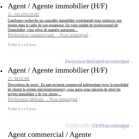
Agent / Agente immobilier (H/F)
25 - SELONCOURT
Capifrance recherche un conseiller immobilier expérimenté pour renforcer son
équipe dans le cadre de son expansion. En votre qualité de professionnel de
l'immobilier, vous gérez de manière autonome...
Profession commerciale - Non renseigné
Publié il y a 8 jours
Ajouter cette offre à ma sélection
Profession libérale
Non renseigné
Agent / Agente immobilier (H/F)
25 - MAÎCHE
Description du poste : En tant qu'agent commercial indépendant (avec la possibilité
de choisir le régime microentrepreneur), vous aurez pour mission de gérer les
projets immobilier s de vos clients,...
Profession libérale - Non renseigné
Publié il y a 9 jours
Ajouter cette offre à ma sélection
CDI
Non renseigné
Agent commercial / Agente