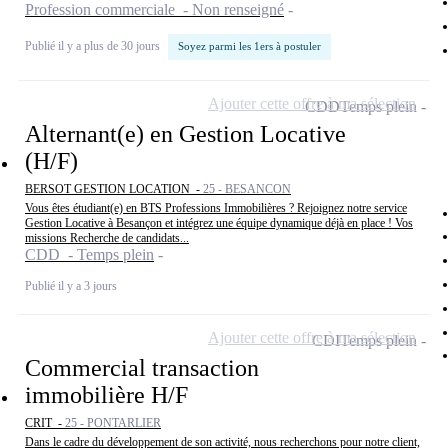
Profession commerciale - Non renseigné
Publié il y a plus de 30 jours
Soyez parmi les 1ers à postuler
Ajouter cette offre à ma sélection
CDD
Temps plein
Alternant(e) en Gestion Locative
(H/F)
BERSOT GESTION LOCATION -
25 - BESANCON
Vous êtes étudiant(e) en BTS Professions Immobilières ? Rejoignez notre service
Gestion Locative à Besançon et intégrez une équipe dynamique déjà en place ! Vos
missions Recherche de candidats...
CDD - Temps plein
Publié il y a 3 jours
Ajouter cette offre à ma sélection
CDI
Temps plein
Commercial transaction
immobilière H/F
CRIT -
25 - PONTARLIER
Dans le cadre du développement de son activité, nous recherchons pour notre client,