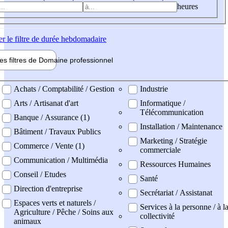
heures
er
le filtre de durée hebdomadaire
les filtres de
Domaine pro
fessionnel
ne professionel
Achats / Comptabilité / Gestion
Industrie
Arts / Artisanat d'art
Informatique /
Télécommunication
Banque / Assurance (1)
Installation / Maintenance
Bâtiment / Travaux Publics
Marketing / Stratégie
Commerce / Vente (1)
commerciale
Communication / Multimédia
Ressources Humaines
Conseil / Etudes
Santé
Direction d'entreprise
Secrétariat / Assistanat
Espaces verts et naturels /
Services à la personne / à l
Agriculture / Pêche / Soins aux
collectivité
animaux