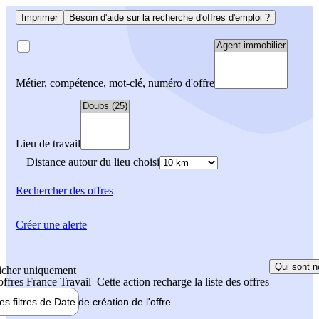
Imprimer
Besoin d'aide sur la recherche d'offres d'emploi ?
Métier, compétence, mot-clé, numéro d'offre
Lieu de travail
Distance autour du lieu choisi
Rechercher
des offres
Créer une alerte
Qui sont n
icher uniquement
 offres France Travail
Cette action recharge la liste des offres
les filtres de
Date de création
de l'offre