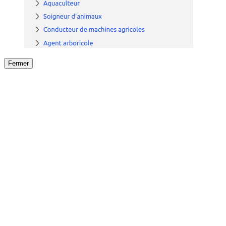
Fermer
Fermer
le détail de l'offre
/
Offre
sur
Offre précéden