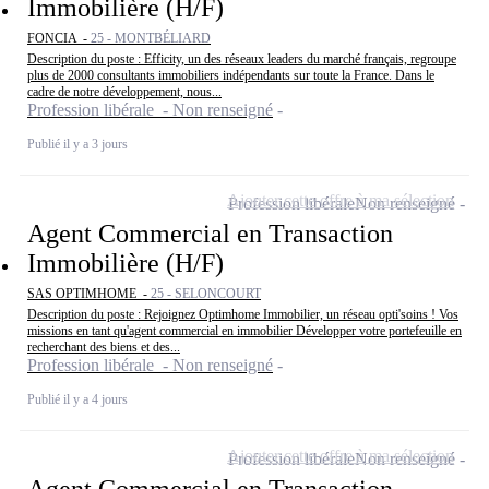
Immobilière (H/F)
FONCIA -
25 - MONTBÉLIARD
Description du poste : Efficity, un des réseaux leaders du marché français, regroupe
plus de 2000 consultants immobiliers indépendants sur toute la France. Dans le
cadre de notre développement, nous...
Profession libérale - Non renseigné
Publié il y a 3 jours
Ajouter cette offre à ma sélection
Profession libérale
Non renseigné
Agent Commercial en Transaction
Immobilière (H/F)
SAS OPTIMHOME -
25 - SELONCOURT
Description du poste : Rejoignez Optimhome Immobilier, un réseau opti'soins ! Vos
missions en tant qu'agent commercial en immobilier Développer votre portefeuille en
recherchant des biens et des...
Profession libérale - Non renseigné
Publié il y a 4 jours
Ajouter cette offre à ma sélection
Profession libérale
Non renseigné
Agent Commercial en Transaction