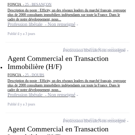
FONCIA -
25 - BESANÇON
Description du poste : Efficity, un des réseaux leaders du marché français, regroupe
plus de 2000 consultants immobiliers indépendants sur toute la France. Dans le
cadre de notre développement, nous...
Profession libérale - Non renseigné
Publié il y a 3 jours
Ajouter cette offre à ma sélection
Profession libérale
Non renseigné
Agent Commercial en Transaction
Immobilière (H/F)
FONCIA -
25 - DOUBS
Description du poste : Efficity, un des réseaux leaders du marché français, regroupe
plus de 2000 consultants immobiliers indépendants sur toute la France. Dans le
cadre de notre développement, nous...
Profession libérale - Non renseigné
Publié il y a 3 jours
Ajouter cette offre à ma sélection
Profession libérale
Non renseigné
Agent Commercial en Transaction