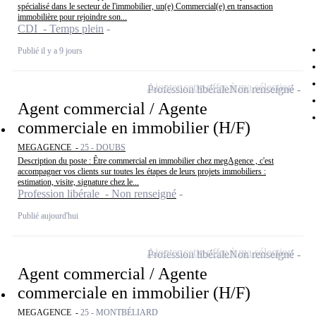
spécialisé dans le secteur de l'immobilier, un(e) Commercial(e) en transaction
immobilière pour rejoindre son...
CDI - Temps plein
Publié il y a 9 jours
Ajouter cette offre à ma sélection
Profession libérale
Non renseigné
Agent commercial / Agente
commerciale en immobilier (H/F)
MEGAGENCE -
25 - DOUBS
Description du poste : Être commercial en immobilier chez megAgence , c'est
accompagner vos clients sur toutes les étapes de leurs projets immobiliers :
estimation, visite, signature chez le...
Profession libérale - Non renseigné
Publié aujourd'hui
Ajouter cette offre à ma sélection
Profession libérale
Non renseigné
Agent commercial / Agente
commerciale en immobilier (H/F)
MEGAGENCE -
25 - MONTBÉLIARD