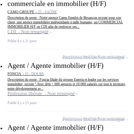
commerciale en immobilier (H/F)
CAMO GROUPE -
25 - SAÔNE
Description du poste : Notre agence Camo Emploi de Besançon recrute pour son
client, une agence immobilière indépendante à taille humaine, un COMMERCIAL
IMMOBILIER H/F en CDI afin de renforcer ses...
CDI - Non renseigné
Publié il y a 21 jours
Ajouter cette offre à ma sélection
Profession libérale
Non renseigné
Agent / Agente immobilier (H/F)
FONCIA -
25 - DOUBS
Description du poste : Foncia filiale du groupe Emeria et leader sur les services
immobilier, recrute ! Avec déjà + 600 agences et 10 000 salariés sur tout le territoire,
notre développement se...
Profession libérale - Non renseigné
Publié il y a 25 jours
Ajouter cette offre à ma sélection
Profession libérale
Non renseigné
Agent / Agente immobilier (H/F)