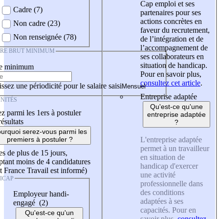
Cap emploi et ses
Cadre (7)
partenaires pour ses
actions concrètes en
Non cadre (23)
faveur du recrutement,
Non renseignée (78)
de l’intégration et de
l’accompagnement de
IRE BRUT MINIMUM
ses collaborateurs en
situation de handicap.
re minimum
Pour en savoir plus,
consultez cet article
.
ssez une périodicité pour le salaire saisi
Entreprise adaptée
NITÉS
Qu'est-ce qu'une
z parmi les 1ers à postuler
entreprise adaptée
résultats
?
urquoi serez-vous parmi les
L'entreprise adaptée
premiers à postuler ?
permet à un travailleur
es de plus de 15 jours,
en situation de
tant moins de 4 candidatures
handicap d'exercer
t France Travail est informé)
une activité
ICAP
professionnelle dans
des conditions
Employeur handi-
adaptées à ses
engagé (2)
capacités. Pour en
Qu'est-ce qu'un
savoir plus,
consultez