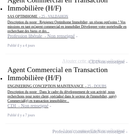
Immobilière (H/F)
SAS OPTIMHOME -
25 - VALDAHON
Description du poste : Rejoignez Optimhome Immobilier, un réseau opti'soins ! Vos
missions en tant qu'agent commercial en immobilier Développer votre portefeuille en
recherchant des biens et des...
Profession libérale - Non renseigné
Publié il y a 4 jours
Ajouter cette offre à ma sélection
CDI
Non renseigné
Agent Commercial en Transaction
Immobilière (H/F)
ENGINEERING CONCEPTION MAINTENANCE -
25 - DOUBS
Description du poste : Dans le cadre du développement de son activité, nous
recherchons pour notre client, spécialisé dans le secteur de l'immobilier, un(e)
Commercial(e) en transaction immobilière...
CDI - Non renseigné
Publié il y a 7 jours
Ajouter cette offre à ma sélection
Profession commerciale
Non renseigné