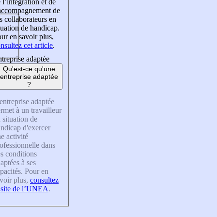
 l’intégration et de
’accompagnement de
s collaborateurs en
tuation de handicap.
ur en savoir plus,
nsultez cet article
.
treprise adaptée
Qu'est-ce qu'une
entreprise adaptée
?
entreprise adaptée
rmet à un travailleur
 situation de
ndicap d'exercer
e activité
ofessionnelle dans
s conditions
aptées à ses
pacités. Pour en
voir plus,
consultez
 site de l’UNEA
.