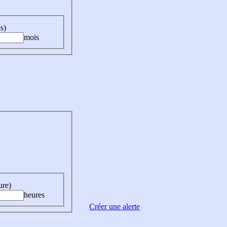
s)
mois
ure)
heures
Créer une alerte