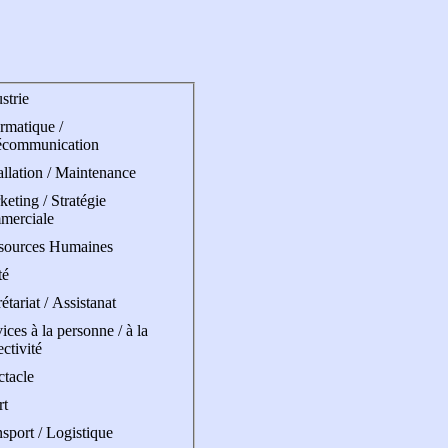
strie
rmatique /
écommunication
allation / Maintenance
eting / Stratégie
merciale
sources Humaines
té
étariat / Assistanat
ices à la personne / à la
ectivité
ctacle
rt
sport / Logistique