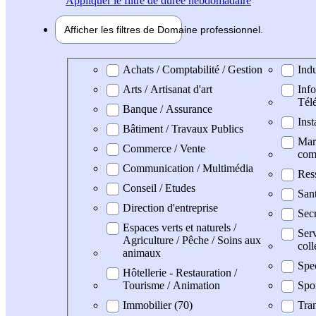
Appliquer
le filtre de durée hebdomadaire
Afficher les filtres de
Domaine pro
fessionnel
Domaine professionel
Achats / Comptabilité / Gestion
Indu
Arts / Artisanat d'art
Info
Tél
Banque / Assurance
Inst
Bâtiment / Travaux Publics
Mark
Commerce / Vente
com
Communication / Multimédia
Res
Conseil / Etudes
San
Direction d'entreprise
Secr
Espaces verts et naturels /
Serv
Agriculture / Pêche / Soins aux
coll
animaux
Spe
Hôtellerie - Restauration /
Tourisme / Animation
Spo
Immobilier (70)
Tran