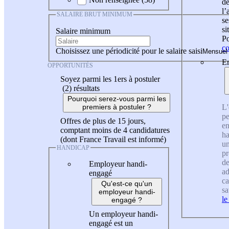
de
l
SALAIRE BRUT MINIMUM
se
si
Salaire minimum
Po
co
Choisissez une périodicité pour le salaire saisi
En
OPPORTUNITÉS
Soyez parmi les 1ers à postuler
(2)
résultats
Pourquoi serez-vous parmi les
L'
premiers à postuler ?
pe
Offres de plus de 15 jours,
en
comptant moins de 4 candidatures
ha
(dont France Travail est informé)
un
HANDICAP
pr
de
Employeur handi-
ad
engagé
ca
Qu'est-ce qu'un
sa
employeur handi-
le
engagé ?
Un employeur handi-
engagé est un