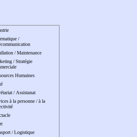
strie
rmatique /
écommunication
allation / Maintenance
eting / Stratégie
merciale
sources Humaines
té
étariat / Assistanat
ices à la personne / à la
ectivité
ctacle
rt
sport / Logistique