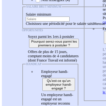
de
l
SALAIRE BRUT MINIMUM
se
si
Salaire minimum
Po
co
Choisissez une périodicité pour le salaire saisi
En
OPPORTUNITÉS
Soyez parmi les 1ers à postuler
Pourquoi serez-vous parmi les
premiers à postuler ?
L'
Offres de plus de 15 jours,
pe
comptant moins de 4 candidatures
en
(dont France Travail est informé)
ha
HANDICAP
un
pr
Employeur handi-
de
engagé
ad
Qu'est-ce qu'un
ca
employeur handi-
sa
engagé ?
le
Un employeur handi-
engagé est un
employeur reconnu