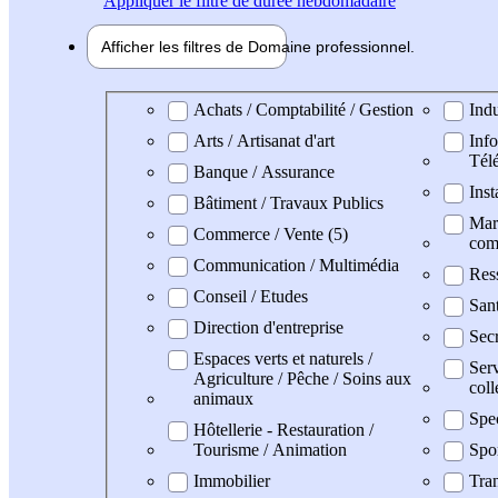
Appliquer
le filtre de durée hebdomadaire
Afficher les filtres de
Domaine pro
fessionnel
Domaine professionel
Achats / Comptabilité / Gestion
Indu
Arts / Artisanat d'art
Info
Tél
Banque / Assurance
Inst
Bâtiment / Travaux Publics
Mark
Commerce / Vente (5)
com
Communication / Multimédia
Res
Conseil / Etudes
San
Direction d'entreprise
Secr
Espaces verts et naturels /
Serv
Agriculture / Pêche / Soins aux
coll
animaux
Spe
Hôtellerie - Restauration /
Tourisme / Animation
Spo
Immobilier
Tran