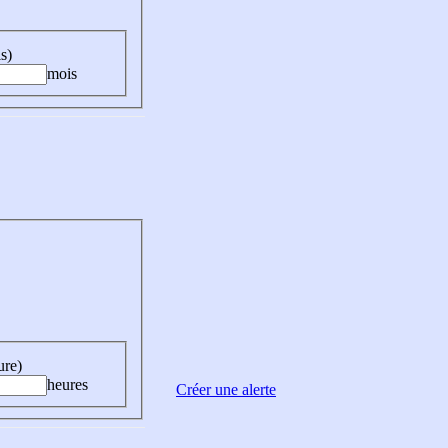
s)
mois
ure)
heures
Créer une alerte