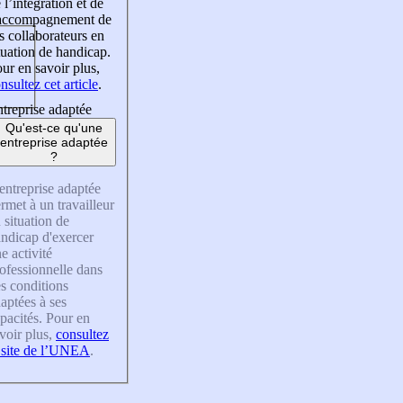
 l’intégration et de
’accompagnement de
s collaborateurs en
tuation de handicap.
ur en savoir plus,
nsultez cet article
.
treprise adaptée
Qu'est-ce qu'une
entreprise adaptée
?
entreprise adaptée
rmet à un travailleur
 situation de
ndicap d'exercer
e activité
ofessionnelle dans
s conditions
aptées à ses
pacités. Pour en
voir plus,
consultez
 site de l’UNEA
.