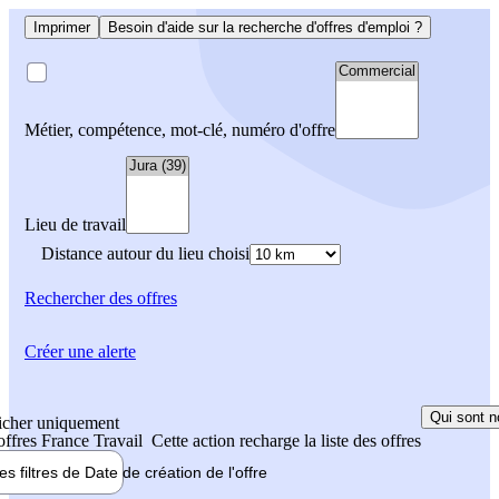
Imprimer
Besoin d'aide sur la recherche d'offres d'emploi ?
Métier, compétence, mot-clé, numéro d'offre
Lieu de travail
Distance autour du lieu choisi
Rechercher
des offres
Créer une alerte
Qui sont n
icher uniquement
 offres France Travail
Cette action recharge la liste des offres
les filtres de
Date de création
de l'offre