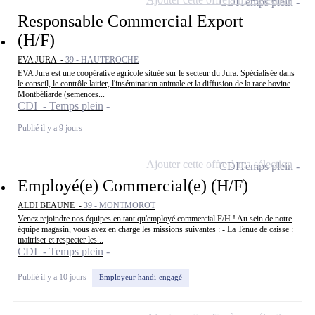
CDI
Temps plein
Responsable Commercial Export
(H/F)
EVA JURA -
39 - HAUTEROCHE
EVA Jura est une coopérative agricole située sur le secteur du Jura. Spécialisée dans
le conseil, le contrôle laitier, l'insémination animale et la diffusion de la race bovine
Montbéliarde (semences...
CDI - Temps plein
Publié il y a 9 jours
Ajouter cette offre à ma sélection
CDI
Temps plein
Employé(e) Commercial(e) (H/F)
ALDI BEAUNE -
39 - MONTMOROT
Venez rejoindre nos équipes en tant qu'employé commercial F/H ! Au sein de notre
équipe magasin, vous avez en charge les missions suivantes : - La Tenue de caisse :
maitriser et respecter les...
CDI - Temps plein
Publié il y a 10 jours
Employeur handi-engagé