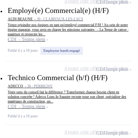
Ajouter cette offre à ma sélection
CDI
Temps plein
Employé(e) Commercial(e) (H/F)
ALDI BEAUNE -
39 - CLAIRVAUX-LES-LACS
Venez rejoindre nos équipes en tant qu'employé commercial F/H ! Au sein de notre
équipe magasin, vous avez en charge les missions suivantes : - La Tenue de caisse :
maitriser et respecter les...
CDI - Temps plein
Publié il y a 10 jours
Employeur handi-engagé
Ajouter cette offre à ma sélection
CDI
Temps plein
Technico Commercial (h/f) (H/F)
ADECCO -
39 - PERRIGNY
Votre sens du conseil fait la différence ? Transformez chaque besoin client en
solution concrète ! Adecco Lons-le-Saunier recrute pour son client, spécialiste des
matériaux de construction, un...
CDI - Temps plein
Publié il y a 10 jours
Ajouter cette offre à ma sélection
CDI
Temps plein