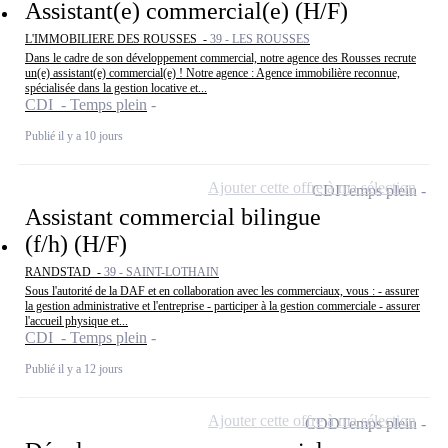
Assistant(e) commercial(e) (H/F)
L'IMMOBILIERE DES ROUSSES -
39 - LES ROUSSES
Dans le cadre de son développement commercial, notre agence des Rousses recrute
un(e) assistant(e) commercial(e) ! Notre agence : Agence immobilière reconnue,
spécialisée dans la gestion locative et...
CDI - Temps plein
Publié il y a 10 jours
Ajouter cette offre à ma sélection
CDI
Temps plein
Assistant commercial bilingue
(f/h) (H/F)
RANDSTAD -
39 - SAINT-LOTHAIN
Sous l'autorité de la DAF et en collaboration avec les commerciaux, vous : - assurer
la gestion administrative et l'entreprise - participer à la gestion commerciale - assurer
l'accueil physique et...
CDI - Temps plein
Publié il y a 12 jours
Ajouter cette offre à ma sélection
CDD
Temps plein