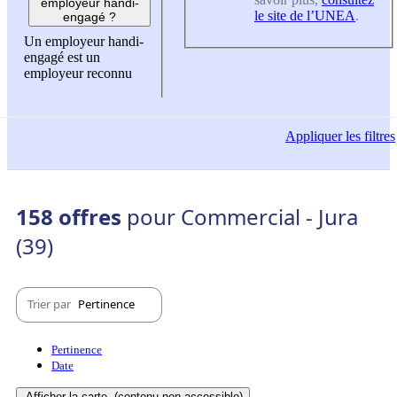
employeur handi-
le site de l’UNEA
.
engagé ?
Un employeur handi-
engagé est un
employeur reconnu
Appliquer
les filtres
158 offres
pour Commercial - Jura
(39)
Trier par
Pertinence
Pertinence
Date
Afficher la carte
(contenu non-accessible)