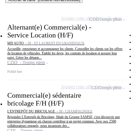
Ajouter cette offre à ma sélection
CDD
Temps plein
Alternant(e) Commercial(e) -
Service Location (H/F)
MD AUTO -
39 - ST LAURENT EN GRANDVAUX
Accueillir, renseigner et accompagner les clients. Conseiller les clients sur les offres
de location de véhicules. Établir les devis, les contrats de location et assurer leur
suivi. Gérer les départs...
CDD - Temps plein
Publié hier
Ajouter cette offre à ma sélection
CDI
Temps plein
Commercial(e) sédentaire
bricolage F/H (H/F)
L'ENTREPÔT DU BRICOLAGE -
39 - CHAMPAGNOLE
Rejoindre L'Entrepôt du Bricolage, filiale du Groupe SAMSE, c'est découvrir une
entreprise dynamique où chacun contribue à un projet commun. Avec nos 2500
collaborateurs engagés, nous incarnons des...
CDI - Temps plein