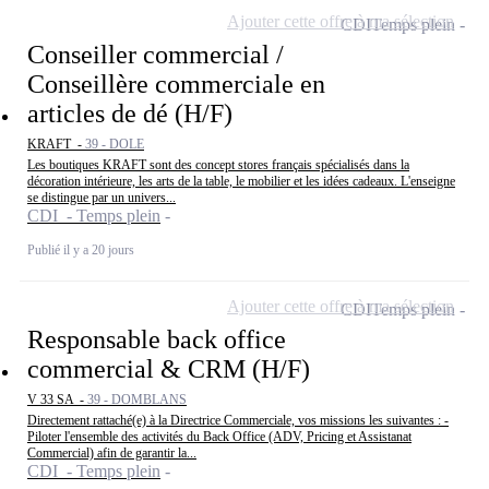
Ajouter cette offre à ma sélection
CDI
Temps plein
Conseiller commercial /
Conseillère commerciale en
articles de dé (H/F)
KRAFT -
39 - DOLE
Les boutiques KRAFT sont des concept stores français spécialisés dans la
décoration intérieure, les arts de la table, le mobilier et les idées cadeaux. L'enseigne
se distingue par un univers...
CDI - Temps plein
Publié il y a 20 jours
Ajouter cette offre à ma sélection
CDI
Temps plein
Responsable back office
commercial & CRM (H/F)
V 33 SA -
39 - DOMBLANS
Directement rattaché(e) à la Directrice Commerciale, vos missions les suivantes : -
Piloter l'ensemble des activités du Back Office (ADV, Pricing et Assistanat
Commercial) afin de garantir la...
CDI - Temps plein