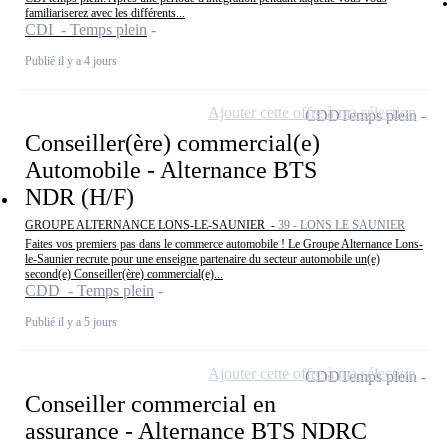
familiariserez avec les différents...
CDI - Temps plein
Publié il y a 4 jours
Ajouter cette offre à ma sélection
CDD
Temps plein
Conseiller(ère) commercial(e)
Automobile - Alternance BTS
NDR (H/F)
GROUPE ALTERNANCE LONS-LE-SAUNIER -
39 - LONS LE SAUNIER
Faites vos premiers pas dans le commerce automobile ! Le Groupe Alternance Lons-
le-Saunier recrute pour une enseigne partenaire du secteur automobile un(e)
second(e) Conseiller(ère) commercial(e)...
CDD - Temps plein
Publié il y a 5 jours
Ajouter cette offre à ma sélection
CDD
Temps plein
Conseiller commercial en
assurance - Alternance BTS NDRC