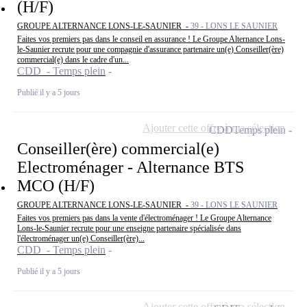
(H/F)
GROUPE ALTERNANCE LONS-LE-SAUNIER -
39 - LONS LE SAUNIER
Faites vos premiers pas dans le conseil en assurance ! Le Groupe Alternance Lons-
le-Saunier recrute pour une compagnie d'assurance partenaire un(e) Conseiller(ère)
commercial(e) dans le cadre d'un...
CDD - Temps plein
Publié il y a 5 jours
Ajouter cette offre à ma sélection
CDD
Temps plein
Conseiller(ère) commercial(e)
Electroménager - Alternance BTS
MCO (H/F)
GROUPE ALTERNANCE LONS-LE-SAUNIER -
39 - LONS LE SAUNIER
Faites vos premiers pas dans la vente d'électroménager ! Le Groupe Alternance
Lons-le-Saunier recrute pour une enseigne partenaire spécialisée dans
l'électroménager un(e) Conseiller(ère)...
CDD - Temps plein
Publié il y a 5 jours
Ajouter cette offre à ma sélection