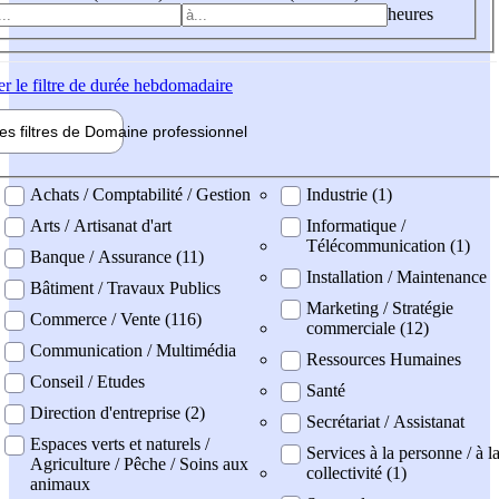
heures
er
le filtre de durée hebdomadaire
les filtres de
Domaine pro
fessionnel
ne professionel
Achats / Comptabilité / Gestion
Industrie (1)
Arts / Artisanat d'art
Informatique /
Télécommunication (1)
Banque / Assurance (11)
Installation / Maintenance
Bâtiment / Travaux Publics
Marketing / Stratégie
Commerce / Vente (116)
commerciale (12)
Communication / Multimédia
Ressources Humaines
Conseil / Etudes
Santé
Direction d'entreprise (2)
Secrétariat / Assistanat
Espaces verts et naturels /
Services à la personne / à l
Agriculture / Pêche / Soins aux
collectivité (1)
animaux