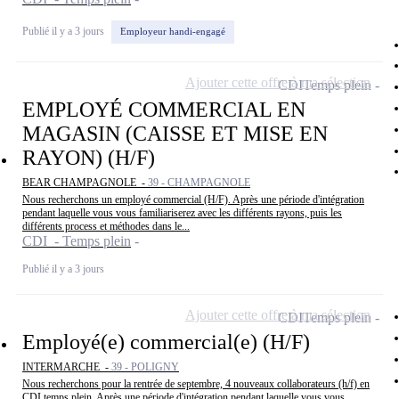
Publié il y a 3 jours
Employeur handi-engagé
Ajouter cette offre à ma sélection
CDI
Temps plein
EMPLOYÉ COMMERCIAL EN
MAGASIN (CAISSE ET MISE EN
RAYON) (H/F)
BEAR CHAMPAGNOLE -
39 - CHAMPAGNOLE
Nous recherchons un employé commercial (H/F). Après une période d'intégration
pendant laquelle vous vous familiariserez avec les différents rayons, puis les
différents process et méthodes dans le...
CDI - Temps plein
Publié il y a 3 jours
Ajouter cette offre à ma sélection
CDI
Temps plein
Employé(e) commercial(e) (H/F)
INTERMARCHE -
39 - POLIGNY
Nous recherchons pour la rentrée de septembre, 4 nouveaux collaborateurs (h/f) en
CDI temps plein. Après une période d'intégration pendant laquelle vous vous