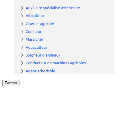
Fermer
Fermer
le détail de l'offre
/
Offre
sur
Offre précéden