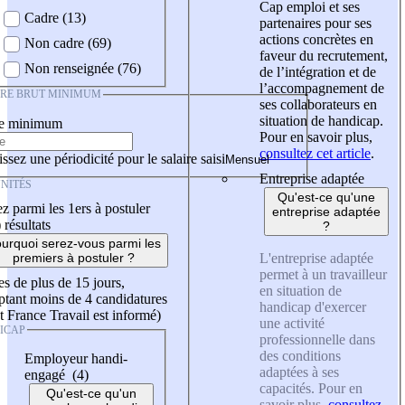
Cap emploi et ses
Cadre (13)
partenaires pour ses
actions concrètes en
Non cadre (69)
faveur du recrutement,
Non renseignée (76)
de l’intégration et de
l’accompagnement de
IRE BRUT MINIMUM
ses collaborateurs en
situation de handicap.
re minimum
Pour en savoir plus,
consultez cet article
.
ssez une périodicité pour le salaire saisi
Entreprise adaptée
NITÉS
Qu'est-ce qu'une
z parmi les 1ers à postuler
entreprise adaptée
)
résultats
?
urquoi serez-vous parmi les
L'entreprise adaptée
premiers à postuler ?
permet à un travailleur
es de plus de 15 jours,
en situation de
tant moins de 4 candidatures
handicap d'exercer
t France Travail est informé)
une activité
ICAP
professionnelle dans
des conditions
Employeur handi-
adaptées à ses
engagé (4)
capacités. Pour en
Qu'est-ce qu'un
savoir plus,
consultez