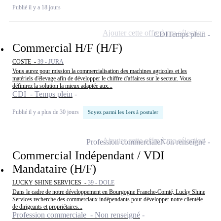
Publié il y a 18 jours
Ajouter cette offre à ma sélection
CDI
Temps plein
Commercial H/F (H/F)
COSTE -
39 - JURA
Vous aurez pour mission la commercialisation des machines agricoles et les
matériels d'élevage afin de développer le chiffre d'affaires sur le secteur. Vous
définirez la solution la mieux adaptée aux...
CDI - Temps plein
Publié il y a plus de 30 jours
Soyez parmi les 1ers à postuler
Ajouter cette offre à ma sélection
Profession commerciale
Non renseigné
Commercial Indépendant / VDI
Mandataire (H/F)
LUCKY SHINE SERVICES -
39 - DOLE
Dans le cadre de notre développement en Bourgogne Franche-Comté, Lucky Shine
Services recherche des commerciaux indépendants pour développer notre clientèle
de dirigeants et propriétaires...
Profession commerciale - Non renseigné