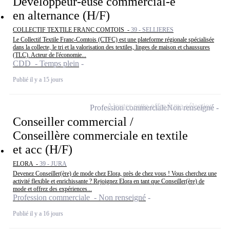
Développeur-euse commercial-e
en alternance (H/F)
COLLECTIF TEXTILE FRANC COMTOIS -
39 - SELLIERES
Le Collectif Textile Franc-Comtois (CTFC) est une plateforme régionale spécialisée
dans la collecte, le tri et la valorisation des textiles, linges de maison et chaussures
(TLC). Acteur de l'économie...
CDD - Temps plein
Publié il y a 15 jours
Ajouter cette offre à ma sélection
Profession commerciale
Non renseigné
Conseiller commercial /
Conseillère commerciale en textile
et acc (H/F)
ELORA -
39 - JURA
Devenez Conseiller(ère) de mode chez Elora, près de chez vous ! Vous cherchez une
activité flexible et enrichissante ? Rejoignez Elora en tant que Conseiller(ère) de
mode et offrez des expériences...
Profession commerciale - Non renseigné
Publié il y a 16 jours