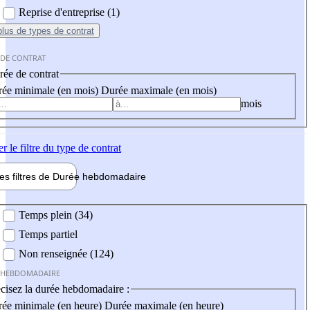
Reprise d'entreprise (1)
plus
de types de contrat
 DE CONTRAT
ée de contrat
ée minimale (en mois)
Durée maximale (en mois)
mois
er
le filtre du type de contrat
les filtres de
Durée hebdo
madaire
 hebdomadaire
Temps plein (34)
Temps partiel
Non renseignée (124)
 HEBDOMADAIRE
cisez la durée hebdomadaire :
ée minimale (en heure)
Durée maximale (en heure)