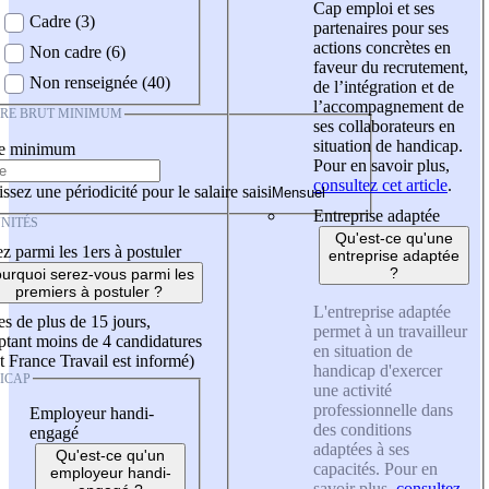
Cap emploi et ses
Cadre (3)
partenaires pour ses
actions concrètes en
Non cadre (6)
faveur du recrutement,
Non renseignée (40)
de l’intégration et de
l’accompagnement de
IRE BRUT MINIMUM
ses collaborateurs en
situation de handicap.
re minimum
Pour en savoir plus,
consultez cet article
.
ssez une périodicité pour le salaire saisi
Entreprise adaptée
NITÉS
Qu'est-ce qu'une
z parmi les 1ers à postuler
entreprise adaptée
?
urquoi serez-vous parmi les
premiers à postuler ?
L'entreprise adaptée
es de plus de 15 jours,
permet à un travailleur
tant moins de 4 candidatures
en situation de
t France Travail est informé)
handicap d'exercer
ICAP
une activité
professionnelle dans
Employeur handi-
des conditions
engagé
adaptées à ses
Qu'est-ce qu'un
capacités. Pour en
employeur handi-
savoir plus,
consultez