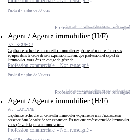
Profession commerciale - Non renseigné
Publié il y a plus de 30 jours
Ajouter cette offre à ma sélection
Profession commerciale
Non renseigné
Agent / Agente immobilier (H/F)
973 - KOUROU
Capifrance recherche un conseiller immobilier expérimenté pour renforcer ses
équipes dans le cadre de son expansion. En tant que professionnel expert de
l'immobilier, vous êtes en charge de gérer de...
Profession commerciale - Non renseigné
Publié il y a plus de 30 jours
Ajouter cette offre à ma sélection
Profession commerciale
Non renseigné
Agent / Agente immobilier (H/F)
973 - CAYENNE
Capifrance recherche un conseiller immobilier expérimenté afin d'accroître sa
présence dans le cadre de son expansion. En tant que professionnel de l'immobilier,
vous gérez de façon autonome votre...
Profession commerciale - Non renseigné
Publié il y a plus de 30 jours