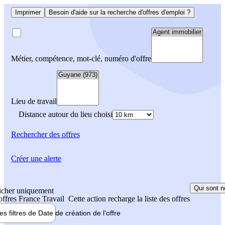
Imprimer
Besoin d'aide sur la recherche d'offres d'emploi ?
Métier, compétence, mot-clé, numéro d'offre
Lieu de travail
Distance autour du lieu choisi
Rechercher
des offres
Créer une alerte
Qui sont n
icher uniquement
 offres France Travail
Cette action recharge la liste des offres
les filtres de
Date de création
de l'offre