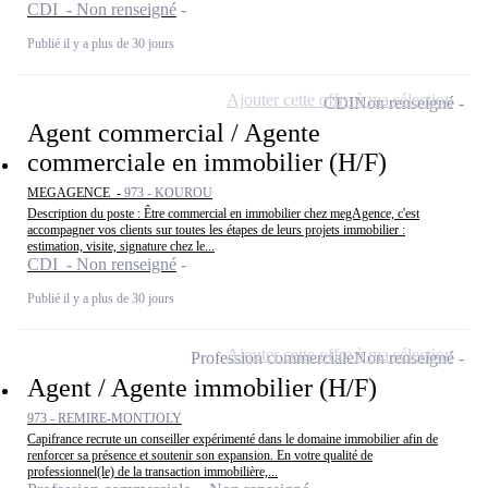
CDI - Non renseigné
Publié il y a plus de 30 jours
Ajouter cette offre à ma sélection
CDI
Non renseigné
Agent commercial / Agente
commerciale en immobilier (H/F)
MEGAGENCE -
973 - KOUROU
Description du poste : Être commercial en immobilier chez megAgence, c'est
accompagner vos clients sur toutes les étapes de leurs projets immobilier :
estimation, visite, signature chez le...
CDI - Non renseigné
Publié il y a plus de 30 jours
Ajouter cette offre à ma sélection
Profession commerciale
Non renseigné
Agent / Agente immobilier (H/F)
973 - REMIRE-MONTJOLY
Capifrance recrute un conseiller expérimenté dans le domaine immobilier afin de
renforcer sa présence et soutenir son expansion. En votre qualité de
professionnel(le) de la transaction immobilière,...