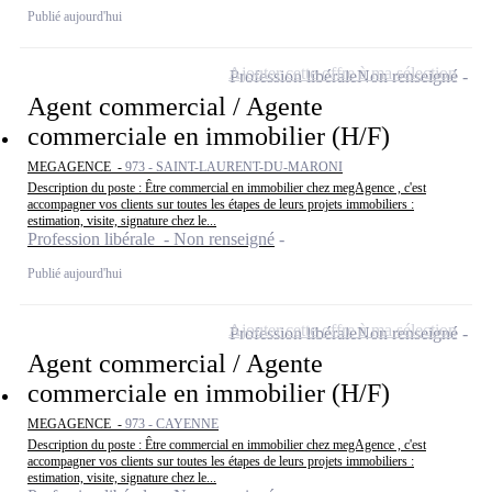
Publié aujourd'hui
Ajouter cette offre à ma sélection
Profession libérale
Non renseigné
Agent commercial / Agente
commerciale en immobilier (H/F)
MEGAGENCE -
973 - SAINT-LAURENT-DU-MARONI
Description du poste : Être commercial en immobilier chez megAgence , c'est
accompagner vos clients sur toutes les étapes de leurs projets immobiliers :
estimation, visite, signature chez le...
Profession libérale - Non renseigné
Publié aujourd'hui
Ajouter cette offre à ma sélection
Profession libérale
Non renseigné
Agent commercial / Agente
commerciale en immobilier (H/F)
MEGAGENCE -
973 - CAYENNE
Description du poste : Être commercial en immobilier chez megAgence , c'est
accompagner vos clients sur toutes les étapes de leurs projets immobiliers :
estimation, visite, signature chez le...