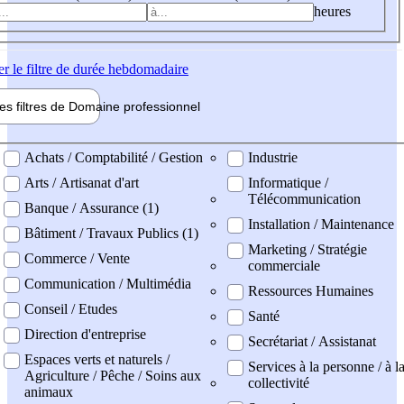
heures
er
le filtre de durée hebdomadaire
les filtres de
Domaine pro
fessionnel
ne professionel
Achats / Comptabilité / Gestion
Industrie
Arts / Artisanat d'art
Informatique /
Télécommunication
Banque / Assurance (1)
Installation / Maintenance
Bâtiment / Travaux Publics (1)
Marketing / Stratégie
Commerce / Vente
commerciale
Communication / Multimédia
Ressources Humaines
Conseil / Etudes
Santé
Direction d'entreprise
Secrétariat / Assistanat
Espaces verts et naturels /
Services à la personne / à l
Agriculture / Pêche / Soins aux
collectivité
animaux