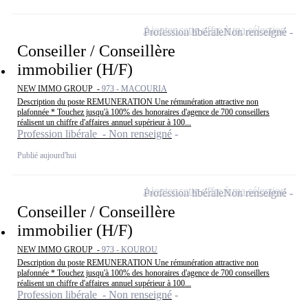
Ajouter cette offre à ma sélection
Profession libérale
Non renseigné
Conseiller / Conseillère
immobilier (H/F)
NEW IMMO GROUP -
973 - MACOURIA
Description du poste REMUNERATION Une rémunération attractive non
plafonnée * Touchez jusqu'à 100% des honoraires d'agence de 700 conseillers
réalisent un chiffre d'affaires annuel supérieur à 100...
Profession libérale - Non renseigné
Publié aujourd'hui
Ajouter cette offre à ma sélection
Profession libérale
Non renseigné
Conseiller / Conseillère
immobilier (H/F)
NEW IMMO GROUP -
973 - KOUROU
Description du poste REMUNERATION Une rémunération attractive non
plafonnée * Touchez jusqu'à 100% des honoraires d'agence de 700 conseillers
réalisent un chiffre d'affaires annuel supérieur à 100...
Profession libérale - Non renseigné