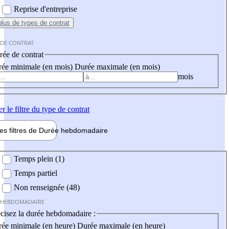
Reprise d'entreprise
plus
de types de contrat
 DE CONTRAT
ée de contrat
ée minimale (en mois)
Durée maximale (en mois)
mois
er
le filtre du type de contrat
les filtres de
Durée hebdo
madaire
 hebdomadaire
Temps plein (1)
Temps partiel
Non renseignée (48)
 HEBDOMADAIRE
cisez la durée hebdomadaire :
ée minimale (en heure)
Durée maximale (en heure)