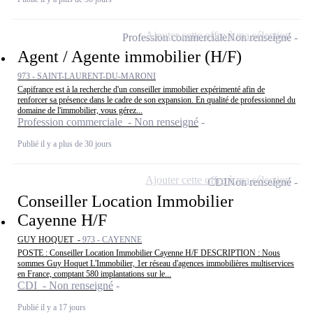
Ajouter cette offre à ma sélection
Profession commerciale
Non renseigné
Agent / Agente immobilier (H/F)
973 - SAINT-LAURENT-DU-MARONI
Capifrance est à la recherche d'un conseiller immobilier expérimenté afin de
renforcer sa présence dans le cadre de son expansion. En qualité de professionnel du
domaine de l'immobilier, vous gérez...
Profession commerciale - Non renseigné
Publié il y a plus de 30 jours
Ajouter cette offre à ma sélection
CDI
Non renseigné
Conseiller Location Immobilier
Cayenne H/F
GUY HOQUET -
973 - CAYENNE
POSTE : Conseiller Location Immobilier Cayenne H/F DESCRIPTION : Nous
sommes Guy Hoquet L'Immobilier, 1er réseau d'agences immobilières multiservices
en France, comptant 580 implantations sur le...
CDI - Non renseigné
Publié il y a 17 jours