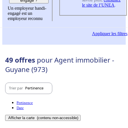
engagé ?
le site de l’UNEA
.
Un employeur handi-
engagé est un
employeur reconnu
Appliquer
les filtres
49 offres
pour Agent immobilier -
Guyane (973)
Trier par
Pertinence
Pertinence
Date
Afficher la carte
(contenu non-accessible)