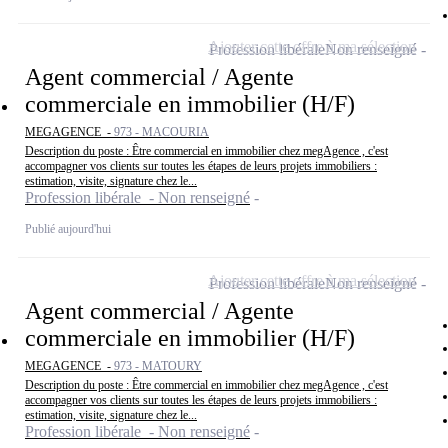
Ajouter cette offre à ma sélection
Profession libérale
Non renseigné
Agent commercial / Agente
commerciale en immobilier (H/F)
MEGAGENCE -
973 - MACOURIA
Description du poste : Être commercial en immobilier chez megAgence , c'est
accompagner vos clients sur toutes les étapes de leurs projets immobiliers :
estimation, visite, signature chez le...
Profession libérale - Non renseigné
Publié aujourd'hui
Ajouter cette offre à ma sélection
Profession libérale
Non renseigné
Agent commercial / Agente
commerciale en immobilier (H/F)
MEGAGENCE -
973 - MATOURY
Description du poste : Être commercial en immobilier chez megAgence , c'est
accompagner vos clients sur toutes les étapes de leurs projets immobiliers :
estimation, visite, signature chez le...
Profession libérale - Non renseigné