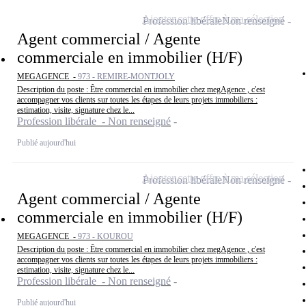
Ajouter cette offre à ma sélection
Profession libérale
Non renseigné
Agent commercial / Agente
commerciale en immobilier (H/F)
MEGAGENCE -
973 - REMIRE-MONTJOLY
Description du poste : Être commercial en immobilier chez megAgence , c'est
accompagner vos clients sur toutes les étapes de leurs projets immobiliers :
estimation, visite, signature chez le...
Profession libérale - Non renseigné
Publié aujourd'hui
Ajouter cette offre à ma sélection
Profession libérale
Non renseigné
Agent commercial / Agente
commerciale en immobilier (H/F)
MEGAGENCE -
973 - KOUROU
Description du poste : Être commercial en immobilier chez megAgence , c'est
accompagner vos clients sur toutes les étapes de leurs projets immobiliers :
estimation, visite, signature chez le...
Profession libérale - Non renseigné
Publié aujourd'hui