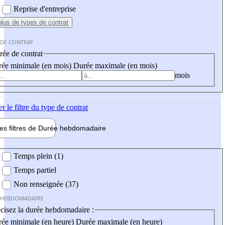
Reprise d'entreprise
plus
de types de contrat
 DE CONTRAT
ée de contrat
ée minimale (en mois)
Durée maximale (en mois)
mois
er
le filtre du type de contrat
les filtres de
Durée hebdo
madaire
 hebdomadaire
Temps plein (1)
Temps partiel
Non renseignée (37)
 HEBDOMADAIRE
cisez la durée hebdomadaire :
ée minimale (en heure)
Durée maximale (en heure)