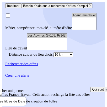
Imprimer
Besoin d'aide sur la recherche d'offres d'emploi ?
Métier, compétence, mot-clé, numéro d'offre
Lieu de travail
Distance autour du lieu choisi
Rechercher
des offres
Créer une alerte
Qui sont n
icher uniquement
 offres France Travail
Cette action recharge la liste des offres
les filtres de
Date de création
de l'offre