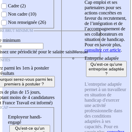
Cap emploi et ses
Cadre (2)
partenaires pour ses
actions concrètes en
Non cadre (10)
faveur du recrutement,
Non renseignée (26)
de l’intégration et de
l’accompagnement de
IRE BRUT MINIMUM
ses collaborateurs en
situation de handicap.
re minimum
Pour en savoir plus,
consultez cet article
.
ssez une périodicité pour le salaire saisi
Entreprise adaptée
NITÉS
Qu'est-ce qu'une
z parmi les 1ers à postuler
entreprise adaptée
résultats
?
urquoi serez-vous parmi les
L'entreprise adaptée
premiers à postuler ?
permet à un travailleur
es de plus de 15 jours,
en situation de
tant moins de 4 candidatures
handicap d'exercer
t France Travail est informé)
une activité
ICAP
professionnelle dans
des conditions
Employeur handi-
adaptées à ses
engagé
capacités. Pour en
Qu'est-ce qu'un
savoir plus,
consultez