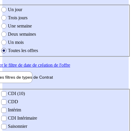
e création de l'offre
Un jour
Trois jours
Une semaine
Deux semaines
Un mois
Toutes les offres
er
le filtre de date de création de l'offre
les filtres de types de
Contrat
de contrat
CDI (10)
CDD
Intérim
CDI Intérimaire
Saisonnier