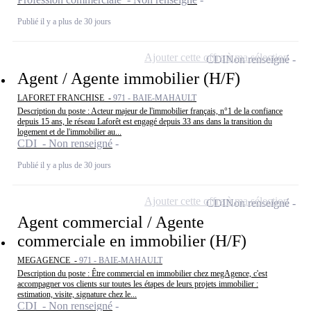
Publié il y a plus de 30 jours
Ajouter cette offre à ma sélection
CDI
Non renseigné
Agent / Agente immobilier (H/F)
LAFORET FRANCHISE -
971 - BAIE-MAHAULT
Description du poste : Acteur majeur de l'immobilier français, n°1 de la confiance
depuis 15 ans, le réseau Laforêt est engagé depuis 33 ans dans la transition du
logement et de l'immobilier au...
CDI - Non renseigné
Publié il y a plus de 30 jours
Ajouter cette offre à ma sélection
CDI
Non renseigné
Agent commercial / Agente
commerciale en immobilier (H/F)
MEGAGENCE -
971 - BAIE-MAHAULT
Description du poste : Être commercial en immobilier chez megAgence, c'est
accompagner vos clients sur toutes les étapes de leurs projets immobilier :
estimation, visite, signature chez le...
CDI - Non renseigné