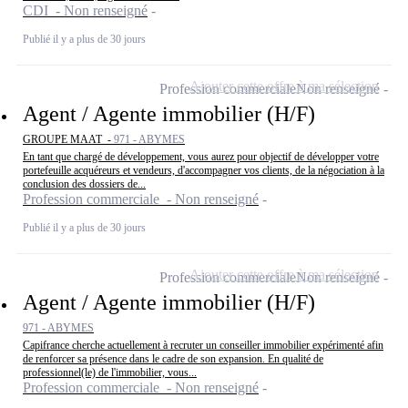
CDI - Non renseigné
Publié il y a plus de 30 jours
Ajouter cette offre à ma sélection
Profession commerciale
Non renseigné
Agent / Agente immobilier (H/F)
GROUPE MAAT -
971 - ABYMES
En tant que chargé de développement, vous aurez pour objectif de développer votre
portefeuille acquéreurs et vendeurs, d'accompagner vos clients, de la négociation à la
conclusion des dossiers de...
Profession commerciale - Non renseigné
Publié il y a plus de 30 jours
Ajouter cette offre à ma sélection
Profession commerciale
Non renseigné
Agent / Agente immobilier (H/F)
971 - ABYMES
Capifrance cherche actuellement à recruter un conseiller immobilier expérimenté afin
de renforcer sa présence dans le cadre de son expansion. En qualité de
professionnel(le) de l'immobilier, vous...
Profession commerciale - Non renseigné