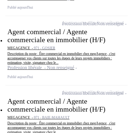
Publié aujourd'hui
Ajouter cette offre à ma sélection
Profession libérale
Non renseigné
Agent commercial / Agente
commerciale en immobilier (H/F)
MEGAGENCE -
971 - GOSIER
Description du poste : Être commercial en immobilier chez megAgence , c'est
accompagner vos clients sur toutes les étapes de leurs projets immobiliers :
estimation, visite, signature chez le...
Profession libérale - Non renseigné
Publié aujourd'hui
Ajouter cette offre à ma sélection
Profession libérale
Non renseigné
Agent commercial / Agente
commerciale en immobilier (H/F)
MEGAGENCE -
971 - BAIE-MAHAULT
Description du poste : Être commercial en immobilier chez megAgence , c'est
accompagner vos clients sur toutes les étapes de leurs projets immobiliers :
estimation, visite, signature chez le...