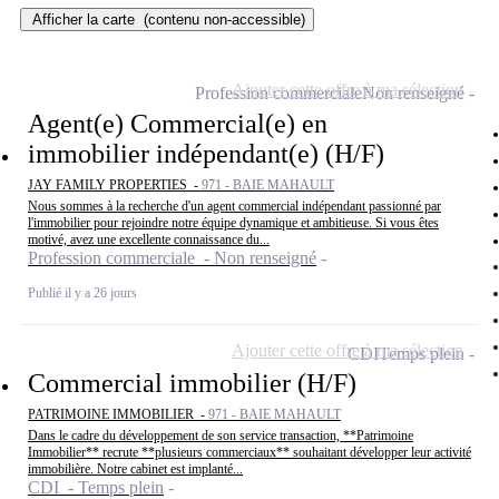
Afficher la carte
(contenu non-accessible)
Ajouter cette offre à ma sélection
Profession commerciale
Non renseigné
Agent(e) Commercial(e) en
immobilier indépendant(e) (H/F)
JAY FAMILY PROPERTIES -
971 - BAIE MAHAULT
Nous sommes à la recherche d'un agent commercial indépendant passionné par
l'immobilier pour rejoindre notre équipe dynamique et ambitieuse. Si vous êtes
motivé, avez une excellente connaissance du...
Profession commerciale - Non renseigné
Publié il y a 26 jours
Ajouter cette offre à ma sélection
CDI
Temps plein
Commercial immobilier (H/F)
PATRIMOINE IMMOBILIER -
971 - BAIE MAHAULT
Dans le cadre du développement de son service transaction, **Patrimoine
Immobilier** recrute **plusieurs commerciaux** souhaitant développer leur activité
immobilière. Notre cabinet est implanté...
CDI - Temps plein