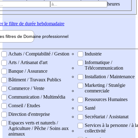
heures
er
le filtre de durée hebdomadaire
les filtres de
Domaine pro
fessionnel
ne professionel
Achats / Comptabilité / Gestion
Industrie
Arts / Artisanat d'art
Informatique /
Télécommunication
Banque / Assurance
Installation / Maintenance
Bâtiment / Travaux Publics
Marketing / Stratégie
Commerce / Vente
commerciale
Communication / Multimédia
Ressources Humaines
Conseil / Etudes
Santé
Direction d'entreprise
Secrétariat / Assistanat
Espaces verts et naturels /
Services à la personne / à l
Agriculture / Pêche / Soins aux
collectivité
animaux