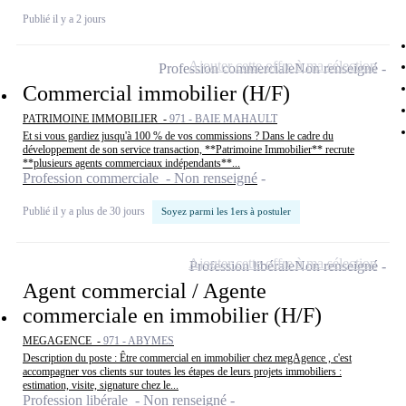
Publié il y a 2 jours
Ajouter cette offre à ma sélection
Profession commerciale
Non renseigné
Commercial immobilier (H/F)
PATRIMOINE IMMOBILIER -
971 - BAIE MAHAULT
Et si vous gardiez jusqu'à 100 % de vos commissions ? Dans le cadre du
développement de son service transaction, **Patrimoine Immobilier** recrute
**plusieurs agents commerciaux indépendants**...
Profession commerciale - Non renseigné
Publié il y a plus de 30 jours
Soyez parmi les 1ers à postuler
Ajouter cette offre à ma sélection
Profession libérale
Non renseigné
Agent commercial / Agente
commerciale en immobilier (H/F)
MEGAGENCE -
971 - ABYMES
Description du poste : Être commercial en immobilier chez megAgence , c'est
accompagner vos clients sur toutes les étapes de leurs projets immobiliers :
estimation, visite, signature chez le...
Profession libérale - Non renseigné