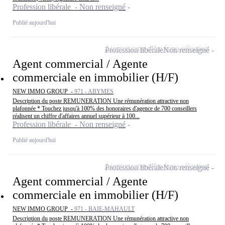
Profession libérale - Non renseigné
Publié aujourd'hui
Ajouter cette offre à ma sélection
Profession libérale
Non renseigné
Agent commercial / Agente
commerciale en immobilier (H/F)
NEW IMMO GROUP -
971 - ABYMES
Description du poste REMUNERATION Une rémunération attractive non
plafonnée * Touchez jusqu'à 100% des honoraires d'agence de 700 conseillers
réalisent un chiffre d'affaires annuel supérieur à 100...
Profession libérale - Non renseigné
Publié aujourd'hui
Ajouter cette offre à ma sélection
Profession libérale
Non renseigné
Agent commercial / Agente
commerciale en immobilier (H/F)
NEW IMMO GROUP -
971 - BAIE-MAHAULT
Description du poste REMUNERATION Une rémunération attractive non