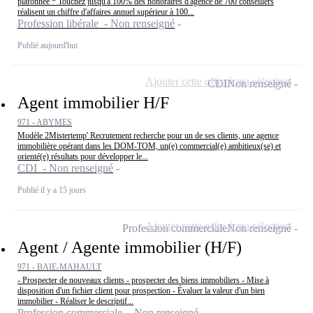
plafonnée * Touchez jusqu'à 100% des honoraires d'agence de 700 conseillers
réalisent un chiffre d'affaires annuel supérieur à 100...
Profession libérale - Non renseigné
Publié aujourd'hui
Ajouter cette offre à ma sélection
CDI
Non renseigné
Agent immobilier H/F
971 - ABYMES
Modèle 2Mistertemp' Recrutement recherche pour un de ses clients, une agence
immobilière opérant dans les DOM-TOM, un(e) commercial(e) ambitieux(se) et
orienté(e) résultats pour développer le...
CDI - Non renseigné
Publié il y a 15 jours
Ajouter cette offre à ma sélection
Profession commerciale
Non renseigné
Agent / Agente immobilier (H/F)
971 - BAIE-MAHAULT
- Prospecter de nouveaux clients - prospecter des biens immobiliers - Mise à
disposition d'un fichier client pour prospection - Évaluer la valeur d'un bien
immobilier - Réaliser le descriptif...
Profession commerciale - Non renseigné