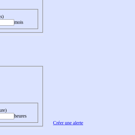
s)
mois
ure)
heures
Créer une alerte