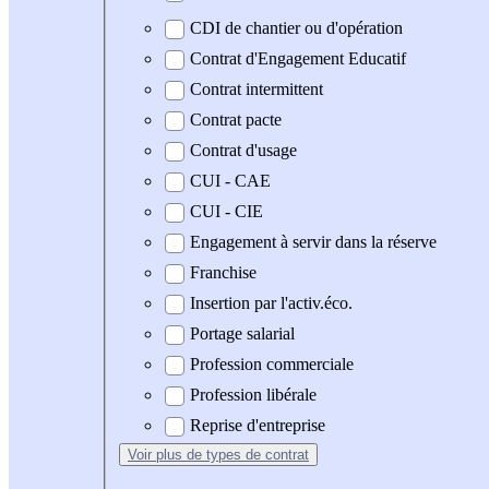
CDI de chantier ou d'opération
Contrat d'Engagement Educatif
Contrat intermittent
Contrat pacte
Contrat d'usage
CUI - CAE
CUI - CIE
Engagement à servir dans la réserve
Franchise
Insertion par l'activ.éco.
Portage salarial
Profession commerciale
Profession libérale
Reprise d'entreprise
Voir plus
de types de contrat