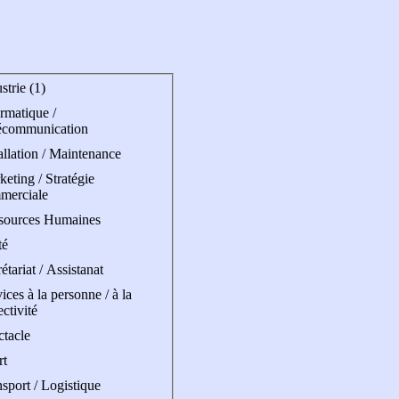
strie (1)
rmatique /
écommunication
allation / Maintenance
eting / Stratégie
merciale
sources Humaines
té
étariat / Assistanat
ices à la personne / à la
ectivité
ctacle
rt
sport / Logistique