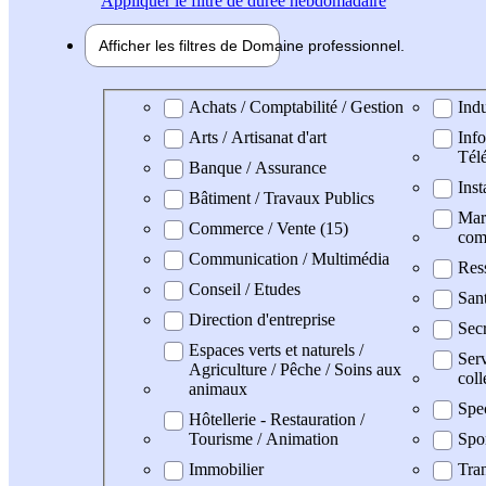
Appliquer
le filtre de durée hebdomadaire
Afficher les filtres de
Domaine pro
fessionnel
Domaine professionel
Achats / Comptabilité / Gestion
Indu
Arts / Artisanat d'art
Info
Tél
Banque / Assurance
Inst
Bâtiment / Travaux Publics
Mark
Commerce / Vente (15)
com
Communication / Multimédia
Res
Conseil / Etudes
San
Direction d'entreprise
Secr
Espaces verts et naturels /
Serv
Agriculture / Pêche / Soins aux
coll
animaux
Spe
Hôtellerie - Restauration /
Tourisme / Animation
Spo
Immobilier
Tran