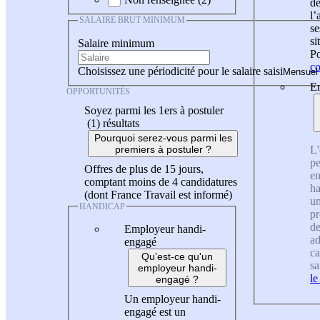
de
l
SALAIRE BRUT MINIMUM
se
si
Salaire minimum
Po
co
Choisissez une périodicité pour le salaire saisi
En
OPPORTUNITÉS
Soyez parmi les 1ers à postuler
(1)
résultats
Pourquoi serez-vous parmi les
L'
premiers à postuler ?
pe
Offres de plus de 15 jours,
en
comptant moins de 4 candidatures
ha
(dont France Travail est informé)
un
HANDICAP
pr
de
Employeur handi-
ad
engagé
ca
Qu'est-ce qu'un
sa
employeur handi-
le
engagé ?
Un employeur handi-
engagé est un