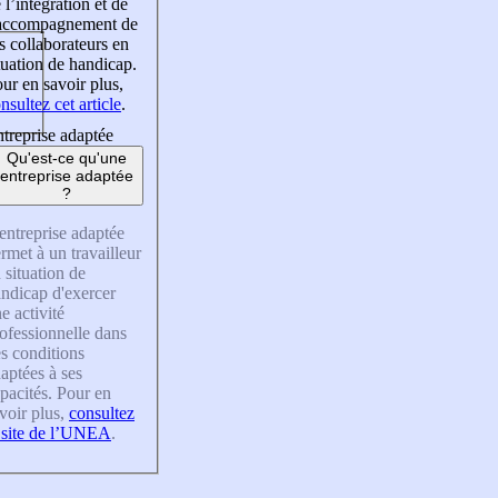
 l’intégration et de
’accompagnement de
s collaborateurs en
tuation de handicap.
ur en savoir plus,
nsultez cet article
.
treprise adaptée
Qu'est-ce qu'une
entreprise adaptée
?
entreprise adaptée
rmet à un travailleur
 situation de
ndicap d'exercer
e activité
ofessionnelle dans
s conditions
aptées à ses
pacités. Pour en
voir plus,
consultez
 site de l’UNEA
.