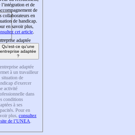
 l’intégration et de
’accompagnement de
s collaborateurs en
tuation de handicap.
ur en savoir plus,
nsultez cet article
.
treprise adaptée
Qu'est-ce qu'une
entreprise adaptée
?
entreprise adaptée
rmet à un travailleur
 situation de
ndicap d'exercer
e activité
ofessionnelle dans
s conditions
aptées à ses
pacités. Pour en
voir plus,
consultez
 site de l’UNEA
.