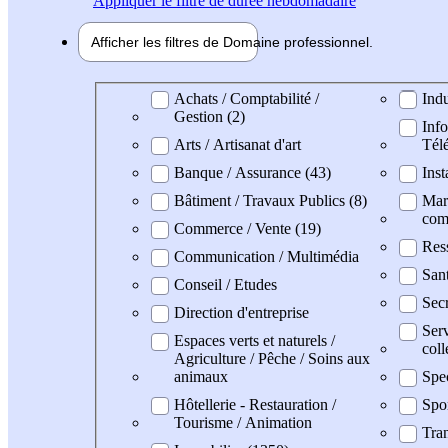
Appliquer
le filtre de durée hebdomadaire
Afficher les filtres de
Domaine pro
fessionnel
Domaine professionel
Achats / Comptabilité /
Indu
Gestion (2)
Info
Arts / Artisanat d'art
Tél
Banque / Assurance (43)
Inst
Bâtiment / Travaux Publics (8)
Mark
com
Commerce / Vente (19)
Res
Communication / Multimédia
San
Conseil / Etudes
Secr
Direction d'entreprise
Serv
Espaces verts et naturels /
coll
Agriculture / Pêche / Soins aux
animaux
Spe
Hôtellerie - Restauration /
Spo
Tourisme / Animation
Tran