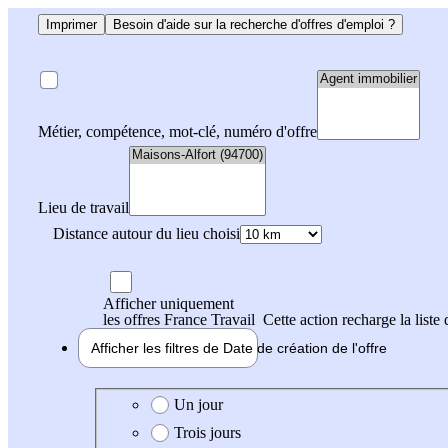
Imprimer
Besoin d'aide sur la recherche d'offres d'emploi ?
Métier, compétence, mot-clé, numéro d'offre
Lieu de travail
Distance autour du lieu choisi
Afficher uniquement
les offres France Travail
Cette action recharge la liste 
Afficher les filtres de
Date de création
de l'offre
Date de création de l'offre
Un jour
Trois jours