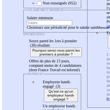
Non renseignée (952)
de
l
SALAIRE BRUT MINIMUM
se
si
Salaire minimum
Po
co
Choisissez une périodicité pour le salaire saisi
En
OPPORTUNITÉS
Soyez parmi les 1ers à postuler
(30)
résultats
Pourquoi serez-vous parmi les
L'
premiers à postuler ?
pe
Offres de plus de 15 jours,
en
comptant moins de 4 candidatures
ha
(dont France Travail est informé)
un
HANDICAP
pr
de
Employeur handi-
ad
engagé (3)
ca
Qu'est-ce qu'un
sa
employeur handi-
le
engagé ?
Un employeur handi-