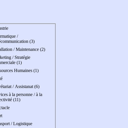
strie
rmatique /
écommunication (3)
allation / Maintenance (2)
eting / Stratégie
merciale (1)
sources Humaines (1)
té
étariat / Assistanat (6)
ices à la personne / à la
ectivité (11)
ctacle
rt
sport / Logistique