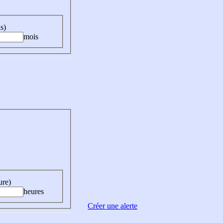
s)
mois
ure)
heures
Créer une alerte