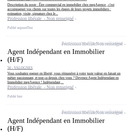
Description du poste : Être commercial en immobilier chez megAgence , c'est
accompagner vos clients sur toutes les étapes de leurs projets immobiliers :
estimation, visite, signature chez le...
Profession libérale - Non renseigné
Publié aujourd'hui
Ajouter cette offre à ma sélection
Profession libérale
Non renseigné
Agent Indépendant en Immobilier
(H/F)
50 - VALOGNES
Vous souhaitez gagner en liberté, vous rémunérer à votre juste valeur en faisait un
métier passionnant, et tout ça depuis chez vous ? Devenez Agent Indépendant en
Immobilier megAgence ! Indépendant,...
Profession libérale - Non renseigné
Publié hier
Ajouter cette offre à ma sélection
Profession libérale
Non renseigné
Agent Indépendant en Immobilier
(H/F)