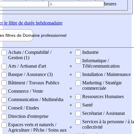
heures
er
le filtre de durée hebdomadaire
les filtres de
Domaine pro
fessionnel
ne professionel
Achats / Comptabilité /
Industrie
Gestion (1)
Informatique /
Arts / Artisanat d'art
Télécommunication
Banque / Assurance (3)
Installation / Maintenance
Bâtiment / Travaux Publics
Marketing / Stratégie
commerciale
Commerce / Vente
Ressources Humaines
Communication / Multimédia
Santé
Conseil / Etudes
Secrétariat / Assistanat
Direction d'entreprise
Services à la personne / à l
Espaces verts et naturels /
collectivité
Agriculture / Pêche / Soins aux