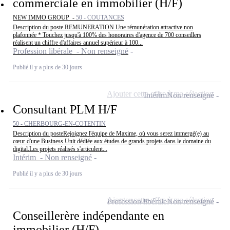
commerciale en immobilier (H/F)
NEW IMMO GROUP -
50 - COUTANCES
Description du poste REMUNERATION Une rémunération attractive non
plafonnée * Touchez jusqu'à 100% des honoraires d'agence de 700 conseillers
réalisent un chiffre d'affaires annuel supérieur à 100...
Profession libérale - Non renseigné
Publié il y a plus de 30 jours
Ajouter cette offre à ma sélection
Intérim
Non renseigné
Consultant PLM H/F
50 - CHERBOURG-EN-COTENTIN
Description du posteRejoignez l'équipe de Maxime, où vous serez immergé(e) au
cœur d'une Business Unit dédiée aux études de grands projets dans le domaine du
digital.Les projets réalisés s'articulent...
Intérim - Non renseigné
Publié il y a plus de 30 jours
Ajouter cette offre à ma sélection
Profession libérale
Non renseigné
Conseillerère indépendante en
immobilier (H/F)