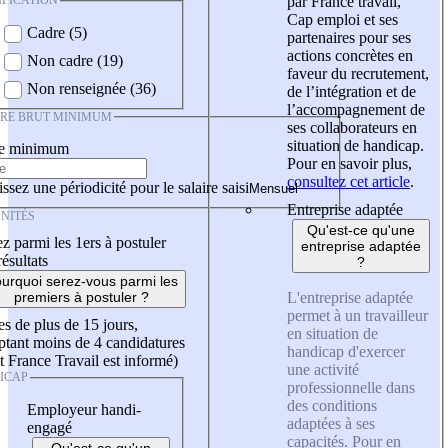
IFICATION
par France travail,
Cap emploi et ses
Cadre (5)
partenaires pour ses
actions concrètes en
Non cadre (19)
faveur du recrutement,
Non renseignée (36)
de l’intégration et de
l’accompagnement de
IRE BRUT MINIMUM
ses collaborateurs en
situation de handicap.
re minimum
Pour en savoir plus,
consultez cet article
.
ssez une périodicité pour le salaire saisi
Entreprise adaptée
NITÉS
Qu'est-ce qu'une
z parmi les 1ers à postuler
entreprise adaptée
résultats
?
urquoi serez-vous parmi les
L'entreprise adaptée
premiers à postuler ?
permet à un travailleur
es de plus de 15 jours,
en situation de
tant moins de 4 candidatures
handicap d'exercer
t France Travail est informé)
une activité
ICAP
professionnelle dans
des conditions
Employeur handi-
adaptées à ses
engagé
capacités. Pour en
Qu'est-ce qu'un