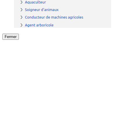
Fermer
Fermer
le détail de l'offre
/
Offre
sur
Offre précéden