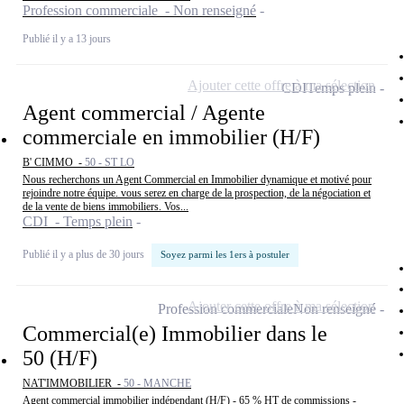
Profession commerciale - Non renseigné
Publié il y a 13 jours
Ajouter cette offre à ma sélection
CDI
Temps plein
Agent commercial / Agente
commerciale en immobilier (H/F)
B' CIMMO -
50 - ST LO
Nous recherchons un Agent Commercial en Immobilier dynamique et motivé pour
rejoindre notre équipe. vous serez en charge de la prospection, de la négociation et
de la vente de biens immobiliers. Vos...
CDI - Temps plein
Publié il y a plus de 30 jours
Soyez parmi les 1ers à postuler
Ajouter cette offre à ma sélection
Profession commerciale
Non renseigné
Commercial(e) Immobilier dans le
50 (H/F)
NAT'IMMOBILIER -
50 - MANCHE
Agent commercial immobilier indépendant (H/F) - 65 % HT de commissions -