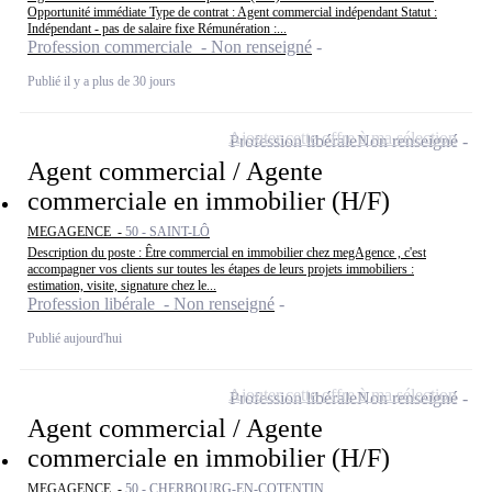
Opportunité immédiate Type de contrat : Agent commercial indépendant Statut :
Indépendant - pas de salaire fixe Rémunération :...
Profession commerciale - Non renseigné
Publié il y a plus de 30 jours
Ajouter cette offre à ma sélection
Profession libérale
Non renseigné
Agent commercial / Agente
commerciale en immobilier (H/F)
MEGAGENCE -
50 - SAINT-LÔ
Description du poste : Être commercial en immobilier chez megAgence , c'est
accompagner vos clients sur toutes les étapes de leurs projets immobiliers :
estimation, visite, signature chez le...
Profession libérale - Non renseigné
Publié aujourd'hui
Ajouter cette offre à ma sélection
Profession libérale
Non renseigné
Agent commercial / Agente
commerciale en immobilier (H/F)
MEGAGENCE -
50 - CHERBOURG-EN-COTENTIN