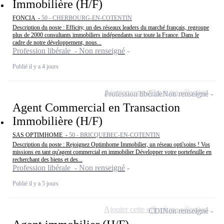
Immobilière (H/F)
FONCIA -
50 - CHERBOURG-EN-COTENTIN
Description du poste : Efficity, un des réseaux leaders du marché français, regroupe
plus de 2000 consultants immobiliers indépendants sur toute la France. Dans le
cadre de notre développement, nous...
Profession libérale - Non renseigné
Publié il y a 4 jours
Ajouter cette offre à ma sélection
Profession libérale
Non renseigné
Agent Commercial en Transaction
Immobilière (H/F)
SAS OPTIMHOME -
50 - BRICQUEBEC-EN-COTENTIN
Description du poste : Rejoignez Optimhome Immobilier, un réseau opti'soins ! Vos
missions en tant qu'agent commercial en immobilier Développer votre portefeuille en
recherchant des biens et des...
Profession libérale - Non renseigné
Publié il y a 5 jours
Ajouter cette offre à ma sélection
CDI
Non renseigné