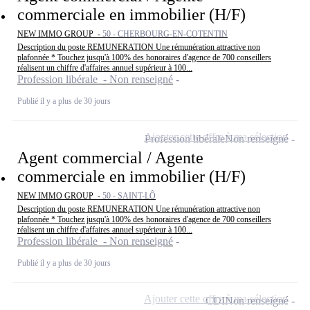
commerciale en immobilier (H/F)
NEW IMMO GROUP -
50 - CHERBOURG-EN-COTENTIN
Description du poste REMUNERATION Une rémunération attractive non
plafonnée * Touchez jusqu'à 100% des honoraires d'agence de 700 conseillers
réalisent un chiffre d'affaires annuel supérieur à 100...
Profession libérale - Non renseigné
Publié il y a plus de 30 jours
Ajouter cette offre à ma sélection
Profession libérale
Non renseigné
Agent commercial / Agente
commerciale en immobilier (H/F)
NEW IMMO GROUP -
50 - SAINT-LÔ
Description du poste REMUNERATION Une rémunération attractive non
plafonnée * Touchez jusqu'à 100% des honoraires d'agence de 700 conseillers
réalisent un chiffre d'affaires annuel supérieur à 100...
Profession libérale - Non renseigné
Publié il y a plus de 30 jours
Ajouter cette offre à ma sélection
CDI
Non renseigné