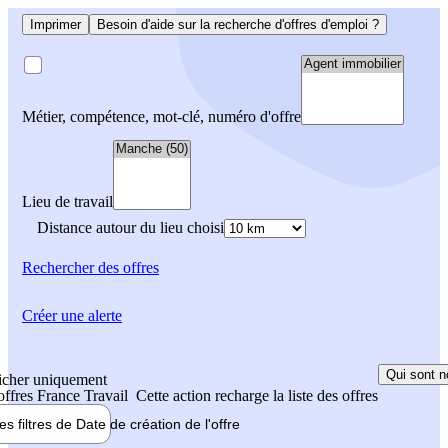
Imprimer
Besoin d'aide sur la recherche d'offres d'emploi ?
Métier, compétence, mot-clé, numéro d'offre
Lieu de travail
Distance autour du lieu choisi
Rechercher
des offres
Créer une alerte
Qui sont n
icher uniquement
 offres France Travail
Cette action recharge la liste des offres
les filtres de
Date de création
de l'offre