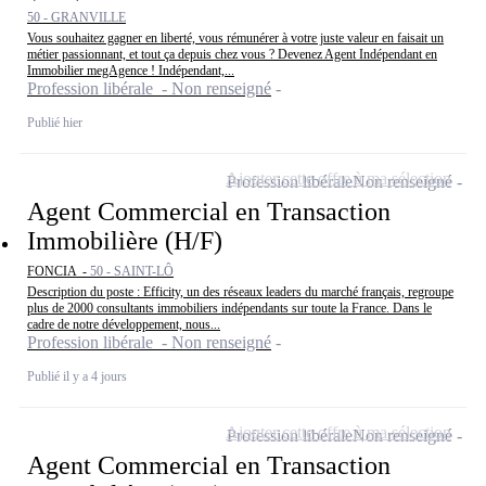
50 - GRANVILLE
Vous souhaitez gagner en liberté, vous rémunérer à votre juste valeur en faisait un
métier passionnant, et tout ça depuis chez vous ? Devenez Agent Indépendant en
Immobilier megAgence ! Indépendant,...
Profession libérale - Non renseigné
Publié hier
Ajouter cette offre à ma sélection
Profession libérale
Non renseigné
Agent Commercial en Transaction
Immobilière (H/F)
FONCIA -
50 - SAINT-LÔ
Description du poste : Efficity, un des réseaux leaders du marché français, regroupe
plus de 2000 consultants immobiliers indépendants sur toute la France. Dans le
cadre de notre développement, nous...
Profession libérale - Non renseigné
Publié il y a 4 jours
Ajouter cette offre à ma sélection
Profession libérale
Non renseigné
Agent Commercial en Transaction