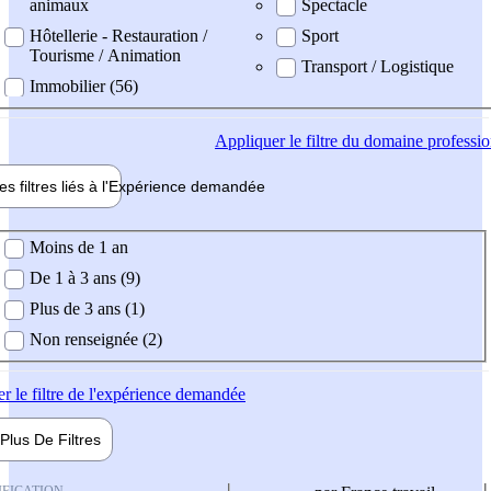
animaux
Spectacle
Hôtellerie - Restauration /
Sport
Tourisme / Animation
Transport / Logistique
Immobilier (56)
Appliquer
le filtre du domaine professi
es filtres liés à l'
Expérience
demandée
ience demandée
Moins de 1 an
De 1 à 3 ans (9)
Plus de 3 ans (1)
Non renseignée (2)
er
le filtre de l'expérience demandée
Plus De
Filtres