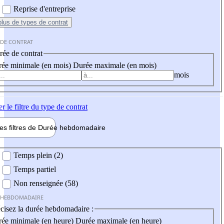
Reprise d'entreprise
plus
de types de contrat
 DE CONTRAT
ée de contrat
ée minimale (en mois)
Durée maximale (en mois)
mois
er
le filtre du type de contrat
les filtres de
Durée hebdo
madaire
 hebdomadaire
Temps plein (2)
Temps partiel
Non renseignée (58)
 HEBDOMADAIRE
cisez la durée hebdomadaire :
ée minimale (en heure)
Durée maximale (en heure)