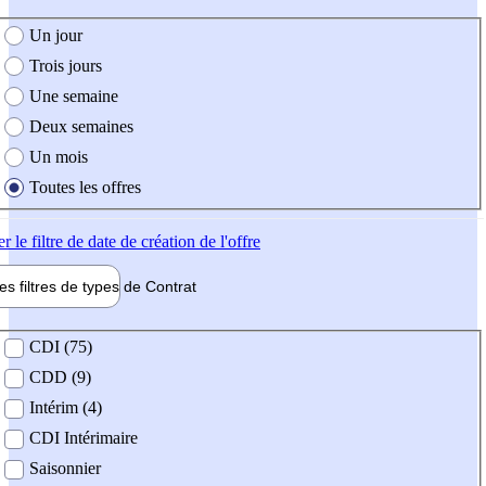
e création de l'offre
Un jour
Trois jours
Une semaine
Deux semaines
Un mois
Toutes les offres
er
le filtre de date de création de l'offre
les filtres de types de
Contrat
de contrat
CDI (75)
CDD (9)
Intérim (4)
CDI Intérimaire
Saisonnier