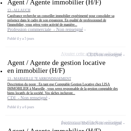
Agent / Agente immobilier (H/F)
13 - ALLAUCH
Capifrance recherche un conseiller immobilier expérimenté pour consolider sa
présence dans le cadre de son expansion. En qualité de professionnel de
l'immobilier, vous gérez votre activité de manière...
Profession commerciale - Non renseigné
Publié il y a 5 jours
Ajouter cette offre à ma sélection
CDI
Non renseigné
Agent / Agente de gestion locative
en immobilier (H/F)
13 - MARSEILLE 7E ARRONDISSEMENT
Description du poste : En tant que Comptable Gestion Locative chez LISA
IMMOBILIER à Marseille , vous serez responsable de la gestion comptable des
biens locatifs de la société. Vos tâches incluront...
CDI - Non renseigné
Publié il y a 6 jours
Ajouter cette offre à ma sélection
Profession libérale
Non renseigné