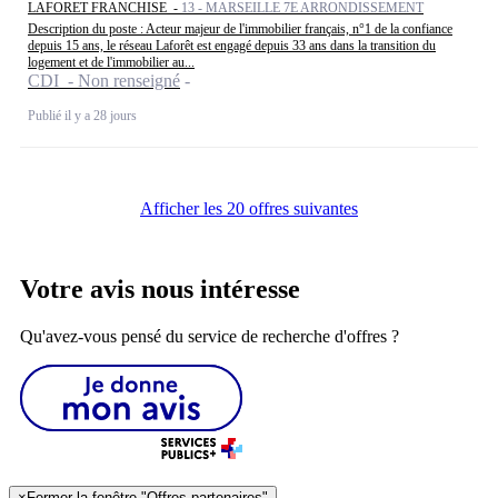
LAFORET FRANCHISE -
13 - MARSEILLE 7E ARRONDISSEMENT
Description du poste : Acteur majeur de l'immobilier français, n°1 de la confiance
depuis 15 ans, le réseau Laforêt est engagé depuis 33 ans dans la transition du
logement et de l'immobilier au...
CDI - Non renseigné
Publié il y a 28 jours
Afficher les 20 offres suivantes
Votre avis nous intéresse
Qu'avez-vous pensé du service de recherche d'offres ?
×
Fermer la fenêtre "Offres partenaires"