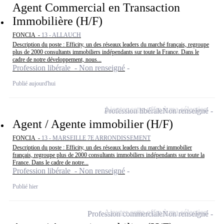
Agent Commercial en Transaction
Immobilière (H/F)
FONCIA -
13 - ALLAUCH
Description du poste : Efficity, un des réseaux leaders du marché français, regroupe
plus de 2000 consultants immobiliers indépendants sur toute la France. Dans le
cadre de notre développement, nous...
Profession libérale - Non renseigné
Publié aujourd'hui
Ajouter cette offre à ma sélection
Profession libérale
Non renseigné
Agent / Agente immobilier (H/F)
FONCIA -
13 - MARSEILLE 7E ARRONDISSEMENT
Description du poste : Efficity, un des réseaux leaders du marché immobilier
français, regroupe plus de 2000 consultants immobiliers indépendants sur toute la
France. Dans le cadre de notre...
Profession libérale - Non renseigné
Publié hier
Ajouter cette offre à ma sélection
Profession commerciale
Non renseigné