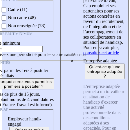
IFICATION
par France travail,
Cap emploi et ses
Cadre (11)
partenaires pour ses
actions concrètes en
Non cadre (48)
faveur du recrutement,
Non renseignée (78)
de l’intégration et de
l’accompagnement de
IRE BRUT MINIMUM
ses collaborateurs en
situation de handicap.
re minimum
Pour en savoir plus,
consultez cet article
.
ssez une périodicité pour le salaire saisi
Entreprise adaptée
NITÉS
Qu'est-ce qu'une
z parmi les 1ers à postuler
entreprise adaptée
résultats
?
urquoi serez-vous parmi les
L'entreprise adaptée
premiers à postuler ?
permet à un travailleur
es de plus de 15 jours,
en situation de
tant moins de 4 candidatures
handicap d'exercer
t France Travail est informé)
une activité
ICAP
professionnelle dans
des conditions
Employeur handi-
adaptées à ses
engagé
capacités. Pour en
Qu'est-ce qu'un