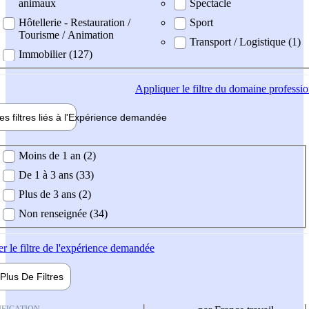
animaux
Spectacle
Hôtellerie - Restauration /
Sport
Tourisme / Animation
Transport / Logistique (1)
Immobilier (127)
Appliquer
le filtre du domaine professi
es filtres liés à l'
Expérience
demandée
ience demandée
Moins de 1 an (2)
De 1 à 3 ans (33)
Plus de 3 ans (2)
Non renseignée (34)
er
le filtre de l'expérience demandée
Plus De
Filtres