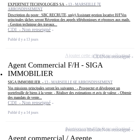
EXPERTNET TECHNOLOGIES SA -
13 - MARSEILLE 7E
ARRONDISSEMENT
Description du poste : SBC RECRUTE, un(e) Assistant gestion locative H/FVos
principales tâches seront Réception des appels téléphoniques et réponses aux mails.
- Gestion technique des travaux...
CDI - Non renseigné
Publié il y a 13 jours
Ajouter cette offre à ma sélection
CDI
Non renseigné
Agent Commercial F/H - SIGA
IMMOBILIER
SIGA IMMOBILIER -
13 - MARSEILLE 6E ARRONDISSEMENT
Vos missions principales seront les suivantes : - Prospecter et développer un
portefeuille de biens à la vente. - Réaliser des estimations et avis de valeur. - Obtenir
des mandats de vente...
CDI - Non renseigné
Publié il y a 14 jours
Ajouter cette offre à ma sélection
Profession libérale
Non renseigné
Agent commercial / Agente