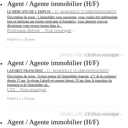
Agent / Agente immobilier (H/F)
LE MERCATO DE L EMPLOI -
13 - MARSEILLE 7E ARRONDISSEMENT
Description du poste : L'immobilier vous passionne, vous voulez être indépendant
tout en intégrant une équipe motivante et formatrice, vous aimeriez pouvoir
développer votre propre équipe dans le...
Profession libérale - Non renseigné
Publié il y a 28 jours
Ajouter cette offre à ma sélection
CDI
Non renseigné
Agent / Agente immobilier (H/F)
LAFORET FRANCHISE -
13 - MARSEILLE 7E ARRONDISSEMENT
Description du poste : Acteur majeur de l'immobilier français, n°1 de la confiance
depuis 15 ans, le réseau Laforêt est engagé depuis 33 ans dans la transition du
logement et de l'immobilier au...
CDI - Non renseigné
Publié il y a 28 jours
Ajouter cette offre à ma sélection
CDI
Non renseigné
Agent / Agente immobilier (H/F)