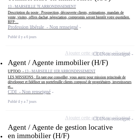
13 - MARSEILLE 7E ARRONDISSEMENT
Description du poste : Prospection, découverte clients, estimations, mandats de
vente, visites, offres dachat, négociation, compromis seront bientôt votre quotidien.
RFP:...
Profession libérale - Non renseigné
Publié il y a 6 jours
Ajouter cette offre à ma sélection
CDI
Non renseigné
Agent / Agente immobilier (H/F)
UPTOO -
13 - MARSEILLE 1ER ARRONDISSEMENT
LES MISSIONS : En tant que conseiller, vous aurez pour mission principale de
développer et fidéliser un portefeuille clients composé de propriétaires, investisseurs
et...
CDI - Non renseigné
Publié il y a 7 jours
Ajouter cette offre à ma sélection
CDI
Non renseigné
Agent / Agente de gestion locative
en immobilier (H/F)