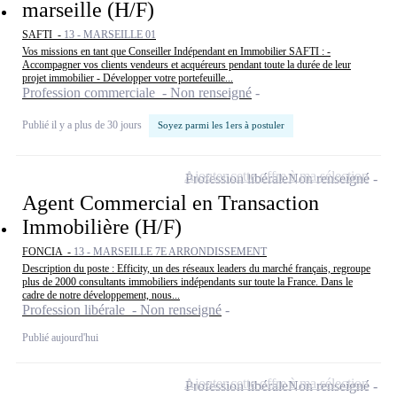
marseille (H/F)
SAFTI -
13 - MARSEILLE 01
Vos missions en tant que Conseiller Indépendant en Immobilier SAFTI : -
Accompagner vos clients vendeurs et acquéreurs pendant toute la durée de leur
projet immobilier - Développer votre portefeuille...
Profession commerciale - Non renseigné
Publié il y a plus de 30 jours
Soyez parmi les 1ers à postuler
Ajouter cette offre à ma sélection
Profession libérale
Non renseigné
Agent Commercial en Transaction
Immobilière (H/F)
FONCIA -
13 - MARSEILLE 7E ARRONDISSEMENT
Description du poste : Efficity, un des réseaux leaders du marché français, regroupe
plus de 2000 consultants immobiliers indépendants sur toute la France. Dans le
cadre de notre développement, nous...
Profession libérale - Non renseigné
Publié aujourd'hui
Ajouter cette offre à ma sélection
Profession libérale
Non renseigné