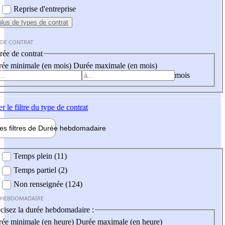
Reprise d'entreprise
plus
de types de contrat
 DE CONTRAT
ée de contrat
ée minimale (en mois)
Durée maximale (en mois)
mois
er
le filtre du type de contrat
les filtres de
Durée hebdo
madaire
 hebdomadaire
Temps plein (11)
Temps partiel (2)
Non renseignée (124)
 HEBDOMADAIRE
cisez la durée hebdomadaire :
ée minimale (en heure)
Durée maximale (en heure)