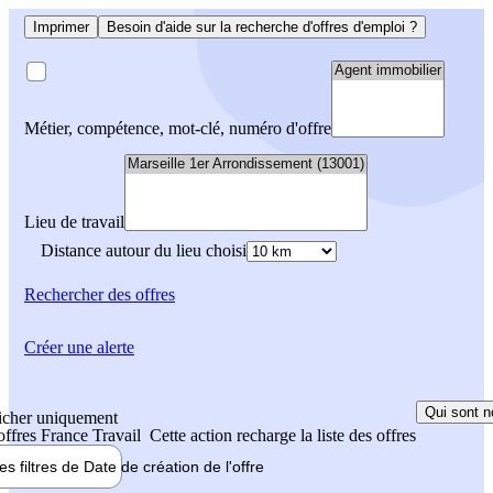
Imprimer
Besoin d'aide sur la recherche d'offres d'emploi ?
Métier, compétence, mot-clé, numéro d'offre
Lieu de travail
Distance autour du lieu choisi
Rechercher
des offres
Créer une alerte
Qui sont n
icher uniquement
 offres France Travail
Cette action recharge la liste des offres
les filtres de
Date de création
de l'offre