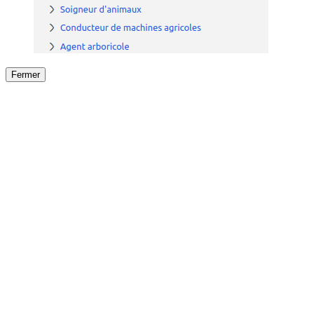
Fermer
Fermer
le détail de l'offre
/
Offre
sur
Offre précéden