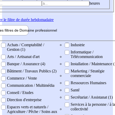
heures
er
le filtre de durée hebdomadaire
les filtres de
Domaine pro
fessionnel
ne professionel
Achats / Comptabilité /
Industrie
Gestion (1)
Informatique /
Arts / Artisanat d'art
Télécommunication
Banque / Assurance (4)
Installation / Maintenance (
Bâtiment / Travaux Publics (2)
Marketing / Stratégie
commerciale
Commerce / Vente
Ressources Humaines
Communication / Multimédia
Santé
Conseil / Etudes
Secrétariat / Assistanat (1)
Direction d'entreprise
Services à la personne / à l
Espaces verts et naturels /
collectivité
Agriculture / Pêche / Soins aux