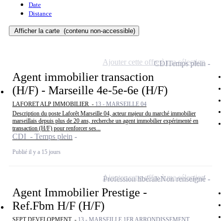
Date
Distance
Afficher la carte
(contenu non-accessible)
Ajouter cette offre à ma sélection
CDI
Temps plein
Agent immobilier transaction
(H/F) - Marseille 4e-5e-6e (H/F)
LAFORET ALP IMMOBILIER -
13 - MARSEILLE 04
Description du poste Laforêt Marseille 04, acteur majeur du marché immobilier
marseillais depuis plus de 20 ans, recherche un agent immobilier expérimenté en
transaction (H/F) pour renforcer ses...
CDI - Temps plein
Publié il y a 15 jours
Ajouter cette offre à ma sélection
Profession libérale
Non renseigné
Agent Immobilier Prestige -
Ref.Fbm H/F (H/F)
SEPT DEVELOPMENT -
13 - MARSEILLE 1ER ARRONDISSEMENT