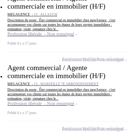
commerciale en immobilier (H/F)
MEGAGENCE -
13 - ALLAUCH
Description du poste : Être commercial en immobilier chez megAgence , c'est
accompagner vos clients sur toutes les étapes de leurs projets immobiliers :
estimation, visite, signature chez le...
Profession libérale - Non renseigné
Publié il y a 17 jours
Ajouter cette offre à ma sélection
Profession libérale
Non renseigné
Agent commercial / Agente
commerciale en immobilier (H/F)
MEGAGENCE -
13 - MARSEILLE 7E ARRONDISSEMENT
Description du poste : Être commercial en immobilier chez megAgence , c'est
accompagner vos clients sur toutes les étapes de leurs projets immobiliers :
estimation, visite, signature chez le...
Profession libérale - Non renseigné
Publié il y a 17 jours
Ajouter cette offre à ma sélection
Profession libérale
Non renseigné