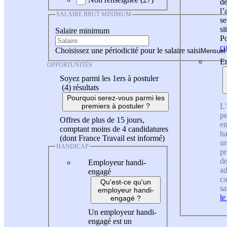
de
l
SALAIRE BRUT MINIMUM
se
si
Salaire minimum
Po
co
Choisissez une périodicité pour le salaire saisi
En
OPPORTUNITÉS
Soyez parmi les 1ers à postuler
(4)
résultats
Pourquoi serez-vous parmi les
L'
premiers à postuler ?
pe
Offres de plus de 15 jours,
en
comptant moins de 4 candidatures
ha
(dont France Travail est informé)
un
HANDICAP
pr
de
Employeur handi-
ad
engagé
ca
Qu'est-ce qu'un
sa
employeur handi-
le
engagé ?
Un employeur handi-
engagé est un