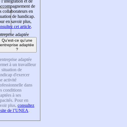
 l’intégration et de
’accompagnement de
s collaborateurs en
tuation de handicap.
ur en savoir plus,
nsultez cet article
.
treprise adaptée
Qu'est-ce qu'une
entreprise adaptée
?
entreprise adaptée
rmet à un travailleur
 situation de
ndicap d'exercer
e activité
ofessionnelle dans
s conditions
aptées à ses
pacités. Pour en
voir plus,
consultez
 site de l’UNEA
.