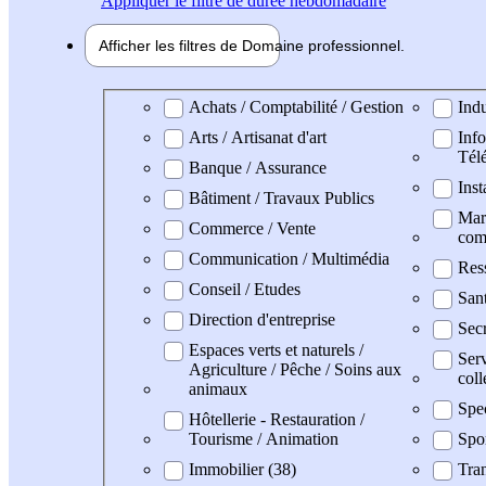
Appliquer
le filtre de durée hebdomadaire
Afficher les filtres de
Domaine pro
fessionnel
Domaine professionel
Achats / Comptabilité / Gestion
Indu
Arts / Artisanat d'art
Info
Tél
Banque / Assurance
Inst
Bâtiment / Travaux Publics
Mark
Commerce / Vente
com
Communication / Multimédia
Res
Conseil / Etudes
San
Direction d'entreprise
Secr
Espaces verts et naturels /
Serv
Agriculture / Pêche / Soins aux
coll
animaux
Spe
Hôtellerie - Restauration /
Tourisme / Animation
Spo
Immobilier (38)
Tran