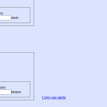
s)
mois
ure)
heures
Créer une alerte