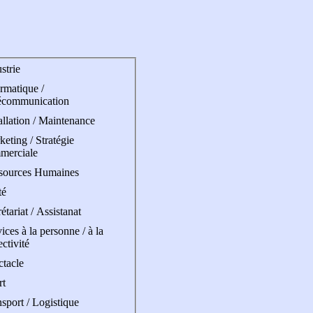
strie
rmatique /
écommunication
allation / Maintenance
eting / Stratégie
merciale
sources Humaines
té
étariat / Assistanat
ices à la personne / à la
ectivité
ctacle
rt
sport / Logistique