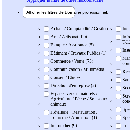
Appliquer
le filtre de durée hebdomadaire
Afficher les filtres de
Domaine pro
fessionnel
Domaine professionel
Achats / Comptabilité / Gestion
Indu
Arts / Artisanat d'art
Info
Tél
Banque / Assurance (5)
Inst
Bâtiment / Travaux Publics (1)
Mark
Commerce / Vente (73)
com
Communication / Multimédia
Res
Conseil / Etudes
San
Direction d'entreprise (2)
Secr
Espaces verts et naturels /
Serv
Agriculture / Pêche / Soins aux
coll
animaux
Spe
Hôtellerie - Restauration /
Tourisme / Animation (1)
Spo
Immobilier (9)
Tran