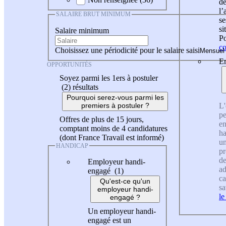
de
l
SALAIRE BRUT MINIMUM
se
si
Salaire minimum
Po
co
Choisissez une périodicité pour le salaire saisi
En
OPPORTUNITÉS
Soyez parmi les 1ers à postuler
(2)
résultats
Pourquoi serez-vous parmi les
L'
premiers à postuler ?
pe
Offres de plus de 15 jours,
en
comptant moins de 4 candidatures
ha
(dont France Travail est informé)
un
HANDICAP
pr
de
Employeur handi-
ad
engagé (1)
ca
Qu'est-ce qu'un
sa
employeur handi-
le
engagé ?
Un employeur handi-
engagé est un