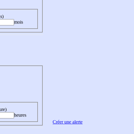
s)
mois
ure)
heures
Créer une alerte