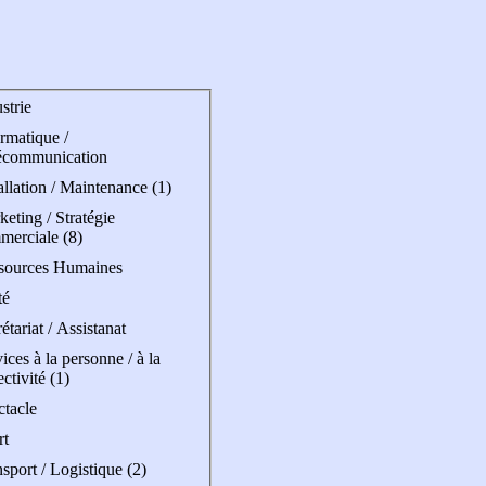
strie
rmatique /
écommunication
allation / Maintenance (1)
eting / Stratégie
merciale (8)
sources Humaines
té
étariat / Assistanat
ices à la personne / à la
ectivité (1)
ctacle
rt
sport / Logistique (2)