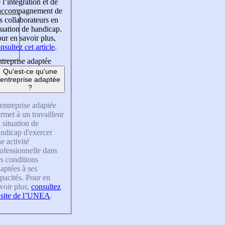
 l’intégration et de
’accompagnement de
s collaborateurs en
tuation de handicap.
ur en savoir plus,
nsultez cet article
.
treprise adaptée
Qu'est-ce qu'une
entreprise adaptée
?
entreprise adaptée
rmet à un travailleur
 situation de
ndicap d'exercer
e activité
ofessionnelle dans
s conditions
aptées à ses
pacités. Pour en
voir plus,
consultez
 site de l’UNEA
.