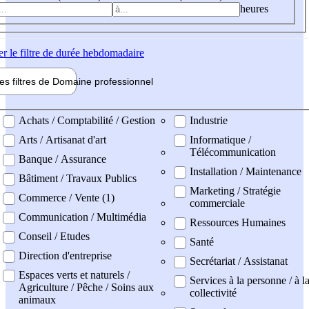
heures
er
le filtre de durée hebdomadaire
les filtres de
Domaine pro
fessionnel
ne professionel
Achats / Comptabilité / Gestion
Industrie
Arts / Artisanat d'art
Informatique /
Télécommunication
Banque / Assurance
Installation / Maintenance
Bâtiment / Travaux Publics
Marketing / Stratégie
Commerce / Vente (1)
commerciale
Communication / Multimédia
Ressources Humaines
Conseil / Etudes
Santé
Direction d'entreprise
Secrétariat / Assistanat
Espaces verts et naturels /
Services à la personne / à l
Agriculture / Pêche / Soins aux
collectivité
animaux