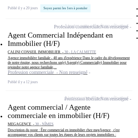
Publié il y a 20 jours
Soyez parmi les 1ers à postuler
Ajouter cette offre à ma sélection
Profession commerciale
Non renseigné
Agent Commercial Indépendant en
Immobilier (H/F)
CALINI CONSEIL IMMOBILIER -
30 - LA CALMETTE
Agence immobilière familiale - 40 ans d'expérience Dans le cadre du développement
de notre équipe, nous recherchons un(e) Agent(e) Commercial(e) Immobilier pour
rejoindre notre agence familiale,...
Profession commerciale - Non renseigné
Publié il y a 12 jours
Ajouter cette offre à ma sélection
Profession libérale
Non renseigné
Agent commercial / Agente
commerciale en immobilier (H/F)
MEGAGENCE -
30 - NÎMES
Description du poste : Être commercial en immobilier chez megAgence , c'est
accompagner vos clients sur toutes les étapes de leurs projets immobiliers :