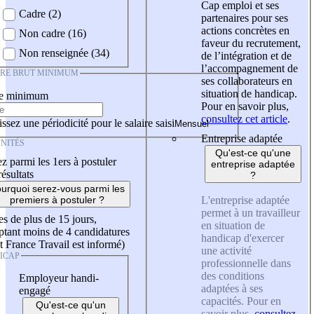
Cap emploi et ses
Cadre (2)
partenaires pour ses
actions concrètes en
Non cadre (16)
faveur du recrutement,
Non renseignée (34)
de l’intégration et de
l’accompagnement de
IRE BRUT MINIMUM
ses collaborateurs en
situation de handicap.
re minimum
Pour en savoir plus,
consultez cet article
.
ssez une périodicité pour le salaire saisi
Entreprise adaptée
NITÉS
Qu'est-ce qu'une
z parmi les 1ers à postuler
entreprise adaptée
résultats
?
urquoi serez-vous parmi les
L'entreprise adaptée
premiers à postuler ?
permet à un travailleur
es de plus de 15 jours,
en situation de
tant moins de 4 candidatures
handicap d'exercer
t France Travail est informé)
une activité
ICAP
professionnelle dans
des conditions
Employeur handi-
adaptées à ses
engagé
capacités. Pour en
Qu'est-ce qu'un
savoir plus,
consultez