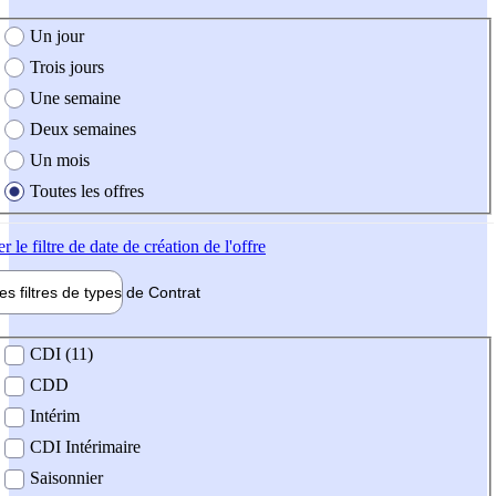
e création de l'offre
Un jour
Trois jours
Une semaine
Deux semaines
Un mois
Toutes les offres
er
le filtre de date de création de l'offre
les filtres de types de
Contrat
de contrat
CDI (11)
CDD
Intérim
CDI Intérimaire
Saisonnier