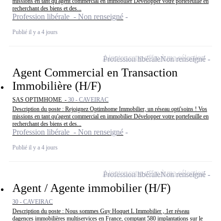
missions en tant qu'agent commercial en immobilier Développer votre portefeuille en
recherchant des biens et des...
Profession libérale - Non renseigné
Publié il y a 4 jours
Ajouter cette offre à ma sélection
Profession libérale
Non renseigné
Agent Commercial en Transaction
Immobilière (H/F)
SAS OPTIMHOME -
30 - CAVEIRAC
Description du poste : Rejoignez Optimhome Immobilier, un réseau opti'soins ! Vos
missions en tant qu'agent commercial en immobilier Développer votre portefeuille en
recherchant des biens et des...
Profession libérale - Non renseigné
Publié il y a 4 jours
Ajouter cette offre à ma sélection
Profession libérale
Non renseigné
Agent / Agente immobilier (H/F)
30 - CAVEIRAC
Description du poste : Nous sommes Guy Hoquet L Immobilier , 1er réseau
dagences immobilières multiservices en France, comptant 580 implantations sur le