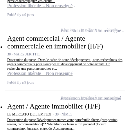
gérez et accompagnez vos clients...
Profession libérale - Non renseigné
Publié il y a 9 jours
Ajouter cette offre à ma sélection
Profession libérale
Non renseigné
Agent commercial / Agente
commerciale en immobilier (H/F)
30 - MARGUERITTES
Description du poste : Dans le cadre de notre développement , nous recherchons des
agents commerciaux pour s'occuper du développement de notre activité. On
recherche une personne motivée et...
Profession libérale - Non renseigné
Publié il y a 9 jours
Ajouter cette offre à ma sélection
Profession libérale
Non renseigné
Agent / Agente immobilier (H/F)
LE MERCATO DE L EMPLOI -
30 - NÎMES
Description du poste Développer et animer votre portefeuille clients (prospection,
réseau, recommandations)***Identifier des biens à fort potentiel (locaux
commerciaux, bureaux, entrepôts Accompagner...