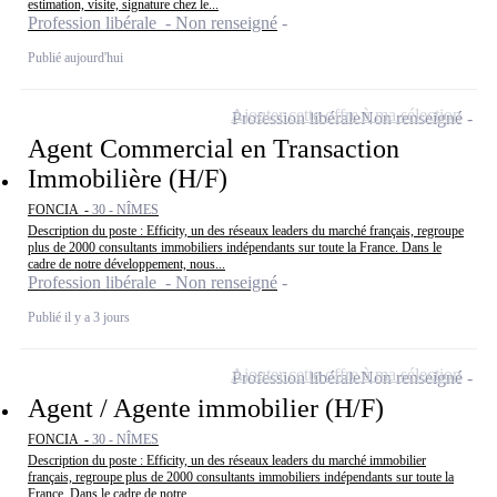
estimation, visite, signature chez le...
Profession libérale - Non renseigné
Publié aujourd'hui
Ajouter cette offre à ma sélection
Profession libérale
Non renseigné
Agent Commercial en Transaction
Immobilière (H/F)
FONCIA -
30 - NÎMES
Description du poste : Efficity, un des réseaux leaders du marché français, regroupe
plus de 2000 consultants immobiliers indépendants sur toute la France. Dans le
cadre de notre développement, nous...
Profession libérale - Non renseigné
Publié il y a 3 jours
Ajouter cette offre à ma sélection
Profession libérale
Non renseigné
Agent / Agente immobilier (H/F)
FONCIA -
30 - NÎMES
Description du poste : Efficity, un des réseaux leaders du marché immobilier
français, regroupe plus de 2000 consultants immobiliers indépendants sur toute la
France. Dans le cadre de notre...