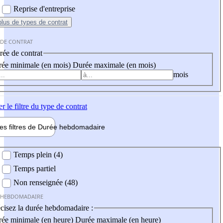
Reprise d'entreprise
plus
de types de contrat
 DE CONTRAT
ée de contrat
ée minimale (en mois)
Durée maximale (en mois)
mois
er
le filtre du type de contrat
les filtres de
Durée hebdo
madaire
 hebdomadaire
Temps plein (4)
Temps partiel
Non renseignée (48)
 HEBDOMADAIRE
cisez la durée hebdomadaire :
ée minimale (en heure)
Durée maximale (en heure)