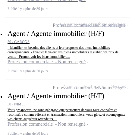
Publié il y a plus de 30 jours
Ajouter cette offre à ma sélection
Profession commerciale
Non renseigné
Agent / Agente immobilier (H/F)
30 - GARONS
- Identifier les besoins des clients et leur proposer des biens immobiliers
correspondants. - Évaluer la valeur des biens immobiliers et établir des prix de
vente. - Promouvoir les biens immobiliers...
Profession commerciale - Non renseigné
Publié il y a plus de 30 jours
Ajouter cette offre à ma sélection
Profession commerciale
Non renseigné
Agent / Agente immobilier (H/F)
30 - NÎMES
Vous prospectez une zone géographique permettant de vous faire connaître et
reconnaître comme référent en transaction immobilière, vous gérez et accompagnez
vos clients acquéreurs-vendeurs,...
Profession commerciale - Non renseigné
Publié il y a plus de 30 jours