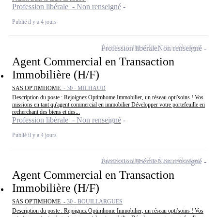
Profession libérale - Non renseigné
Publié il y a 4 jours
Ajouter cette offre à ma sélection
Profession libérale
Non renseigné
Agent Commercial en Transaction
Immobilière (H/F)
SAS OPTIMHOME -
30 - MILHAUD
Description du poste : Rejoignez Optimhome Immobilier, un réseau opti'soins ! Vos
missions en tant qu'agent commercial en immobilier Développer votre portefeuille en
recherchant des biens et des...
Profession libérale - Non renseigné
Publié il y a 4 jours
Ajouter cette offre à ma sélection
Profession libérale
Non renseigné
Agent Commercial en Transaction
Immobilière (H/F)
SAS OPTIMHOME -
30 - BOUILLARGUES
Description du poste : Rejoignez Optimhome Immobilier, un réseau opti'soins ! Vos