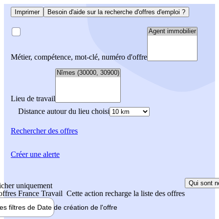
Imprimer
Besoin d'aide sur la recherche d'offres d'emploi ?
Métier, compétence, mot-clé, numéro d'offre
Lieu de travail
Distance autour du lieu choisi
Rechercher
des offres
Créer une alerte
Qui sont n
icher uniquement
 offres France Travail
Cette action recharge la liste des offres
les filtres de
Date de création
de l'offre