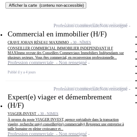
Afficher la carte
(contenu non-accessible)
Ajouter cette offre à ma sélection
Profession commerciale
Non renseigné
Commercial en immobilier (H/F)
CRAVE JOHAN RÉSEAU MAXIMMO -
30 - NÎMES
CONSEILLER COMMERCIAL IMMOBILIER INDEPENDANT H F
MAXImmo recrute des Conseillers Commerciaux Immobiliers Indépendants sur
plusieurs secteurs. Vous êtes commercial, en reconversion professionnelle...
Profession commerciale - Non renseigné
Publié il y a 4 jours
Ajouter cette offre à ma sélection
Profession commerciale
Non renseigné
Expert(e) viager et démembrement
(H/F)
VIAGER-INVEST -
30 - NIMES
À propos du poste VIAGER INVEST, agence spécialisée dans la transaction
viagère, recherche un(e) conseiller(ère) commercial(e) Rejoignez une entreprise à
taille humaine en pleine croissance et...
Profession commerciale - Non renseigné