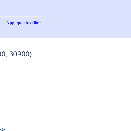
Appliquer
les filtres
0, 30900)