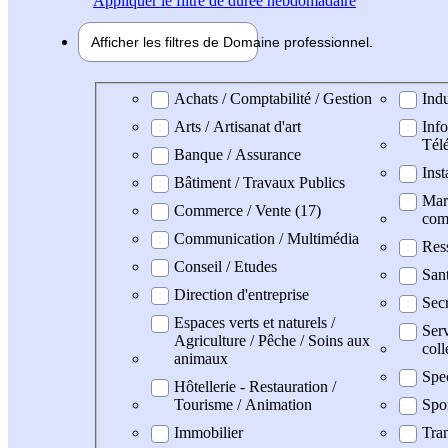
Appliquer
le filtre de durée hebdomadaire
Afficher les filtres de
Domaine pro
fessionnel
Domaine professionel
Achats / Comptabilité / Gestion
Indu
Arts / Artisanat d'art
Info
Tél
Banque / Assurance
Inst
Bâtiment / Travaux Publics
Mark
Commerce / Vente (17)
com
Communication / Multimédia
Res
Conseil / Etudes
San
Direction d'entreprise
Secr
Espaces verts et naturels /
Serv
Agriculture / Pêche / Soins aux
coll
animaux
Spe
Hôtellerie - Restauration /
Tourisme / Animation
Spo
Immobilier
Tran