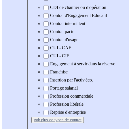
CDI de chantier ou d'opération
Contrat d'Engagement Educatif
Contrat intermittent
Contrat pacte
Contrat d'usage
CUI - CAE
CUI - CIE
Engagement à servir dans la réserve
Franchise
Insertion par l'activ.éco.
Portage salarial
Profession commerciale
Profession libérale
Reprise d'entreprise
Voir plus
de types de contrat