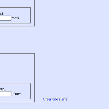
s)
mois
ure)
heures
Créer une alerte