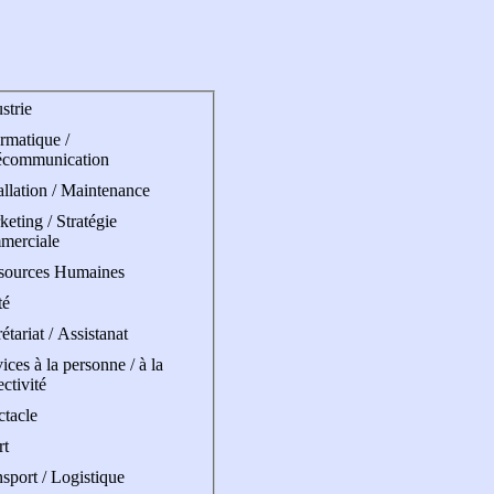
strie
rmatique /
écommunication
allation / Maintenance
eting / Stratégie
merciale
sources Humaines
té
étariat / Assistanat
ices à la personne / à la
ectivité
ctacle
rt
sport / Logistique