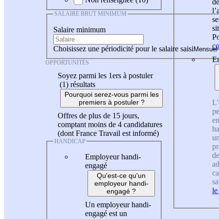
de
l
SALAIRE BRUT MINIMUM
se
si
Salaire minimum
Po
co
Choisissez une périodicité pour le salaire saisi
En
OPPORTUNITÉS
Soyez parmi les 1ers à postuler
(1)
résultats
Pourquoi serez-vous parmi les
L'
premiers à postuler ?
pe
Offres de plus de 15 jours,
en
comptant moins de 4 candidatures
ha
(dont France Travail est informé)
un
HANDICAP
pr
de
Employeur handi-
ad
engagé
ca
Qu'est-ce qu'un
sa
employeur handi-
le
engagé ?
Un employeur handi-
engagé est un