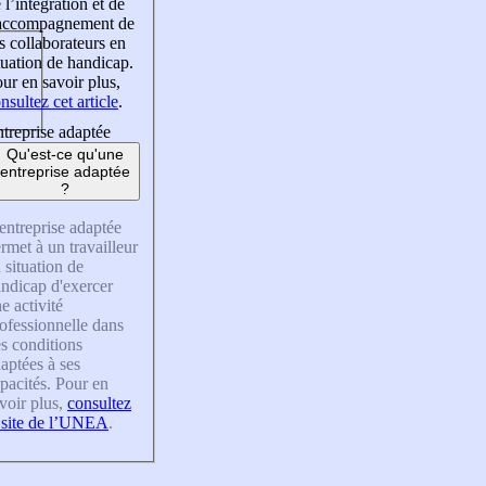
 l’intégration et de
’accompagnement de
s collaborateurs en
tuation de handicap.
ur en savoir plus,
nsultez cet article
.
treprise adaptée
Qu'est-ce qu'une
entreprise adaptée
?
entreprise adaptée
rmet à un travailleur
 situation de
ndicap d'exercer
e activité
ofessionnelle dans
s conditions
aptées à ses
pacités. Pour en
voir plus,
consultez
 site de l’UNEA
.