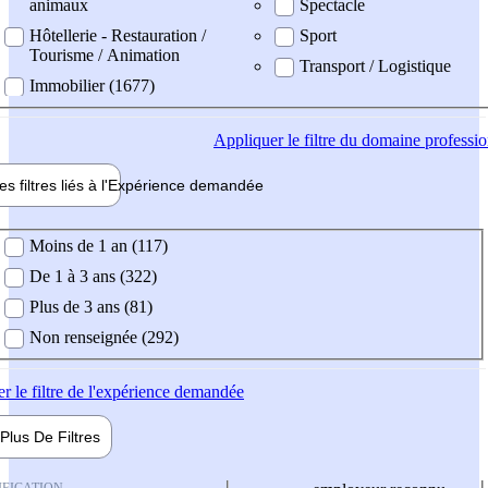
animaux
Spectacle
Hôtellerie - Restauration /
Sport
Tourisme / Animation
Transport / Logistique
Immobilier (1677)
Appliquer
le filtre du domaine professi
es filtres liés à l'
Expérience
demandée
ience demandée
Moins de 1 an (117)
De 1 à 3 ans (322)
Plus de 3 ans (81)
Non renseignée (292)
er
le filtre de l'expérience demandée
Plus De
Filtres