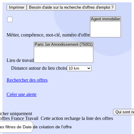
Imprimer
Besoin d'aide sur la recherche d'offres d'emploi ?
Métier, compétence, mot-clé, numéro d'offre
Lieu de travail
Distance autour du lieu choisi
Rechercher
des offres
Créer une alerte
Qui sont n
icher uniquement
 offres France Travail
Cette action recharge la liste des offres
les filtres de
Date de création
de l'offre