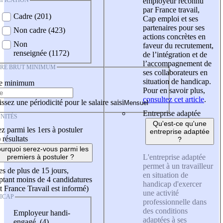
IFICATION
employeur reconnu
par France travail,
Cadre (201)
Cap emploi et ses
partenaires pour ses
Non cadre (423)
actions concrètes en
Non
faveur du recrutement,
renseignée (1172)
de l’intégration et de
l’accompagnement de
IRE BRUT MINIMUM
ses collaborateurs en
situation de handicap.
re minimum
Pour en savoir plus,
consultez cet article
.
ssez une périodicité pour le salaire saisi
Entreprise adaptée
NITÉS
Qu'est-ce qu'une
z parmi les 1ers à postuler
entreprise adaptée
)
résultats
?
urquoi serez-vous parmi les
L'entreprise adaptée
premiers à postuler ?
permet à un travailleur
es de plus de 15 jours,
en situation de
tant moins de 4 candidatures
handicap d'exercer
t France Travail est informé)
une activité
ICAP
professionnelle dans
des conditions
Employeur handi-
adaptées à ses
engagé (4)