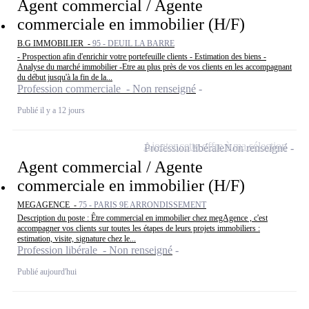
Agent commercial / Agente
commerciale en immobilier (H/F)
B.G IMMOBILIER -
95 - DEUIL LA BARRE
- Prospection afin d'enrichir votre portefeuille clients - Estimation des biens -
Analyse du marché immobilier -Etre au plus près de vos clients en les accompagnant
du début jusqu'à la fin de la...
Profession commerciale - Non renseigné
Publié il y a 12 jours
Ajouter cette offre à ma sélection
Profession libérale
Non renseigné
Agent commercial / Agente
commerciale en immobilier (H/F)
MEGAGENCE -
75 - PARIS 9E ARRONDISSEMENT
Description du poste : Être commercial en immobilier chez megAgence , c'est
accompagner vos clients sur toutes les étapes de leurs projets immobiliers :
estimation, visite, signature chez le...
Profession libérale - Non renseigné
Publié aujourd'hui