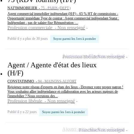
NAT'IMMOBILIER -
75 - PARIS (DEPT.)
Agent commercial immobilier indépendant (H/F) - 65 % HT de commissions -
Opportunité immédiate Type de contrat : Agent commercial indépendant Statut :
Indépendant - pas de salaire fixe Rémunération :...
Profession commerciale - Non renseigné
Publié il y a plus de 30 jours
Soyez parmi les 1ers à postuler
Ajouter cette offre à ma sélection
Profession libérale
Non renseigné
Agent / Agente d'état des lieux
(H/F)
CONSTATIMMO -
94 - MAISONS-ALFORT
Rejoignez notre réseau d'experts en états des lieux - Devenez votre propre patron !
Vous souhaitez allier indépendance et collaboration avec les acteurs majeurs de
l'immobilier ? Nous recrutons des...
Profession libérale - Non renseigné
Publié il y a 22 jours
Soyez parmi les 1ers à postuler
Ajouter cette offre à ma sélection
Franchise
Non renseigné