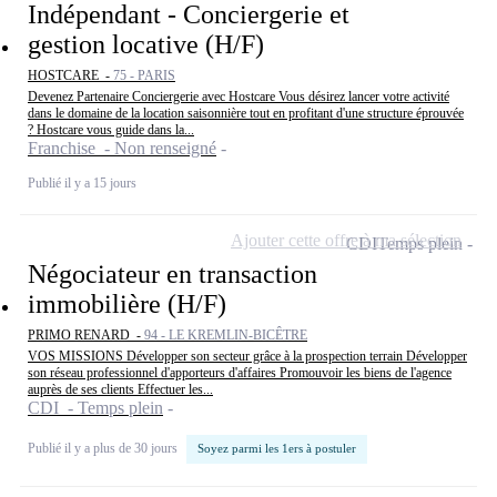
Indépendant - Conciergerie et
gestion locative (H/F)
HOSTCARE -
75 - PARIS
Devenez Partenaire Conciergerie avec Hostcare Vous désirez lancer votre activité
dans le domaine de la location saisonnière tout en profitant d'une structure éprouvée
? Hostcare vous guide dans la...
Franchise - Non renseigné
Publié il y a 15 jours
Ajouter cette offre à ma sélection
CDI
Temps plein
Négociateur en transaction
immobilière (H/F)
PRIMO RENARD -
94 - LE KREMLIN-BICÊTRE
VOS MISSIONS Développer son secteur grâce à la prospection terrain Développer
son réseau professionnel d'apporteurs d'affaires Promouvoir les biens de l'agence
auprès de ses clients Effectuer les...
CDI - Temps plein
Publié il y a plus de 30 jours
Soyez parmi les 1ers à postuler