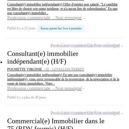
Consultant(e) immobilier indépendant(e) Offre d'emploi non salarié- "Le candidat
est libre de choisir son statut juridique, et n'a aucun lien de subordination" En tant
que consultant(e) immobilier...
Profession commerciale - Non renseigné
Publié il y a 22 jours
Soyez parmi les 1ers à postuler
Ajouter cette offre à ma sélection
Profession commerciale
Non renseigné
Consultant(e) immobilier
indépendant(e) (H/F)
POUMETTE VIRGINIE -
92 - LEVALLOIS PERRET
Consultant(e) immobilier indépendant(e) En tant que consultant(e) immobilier
indépendant(e), vous serez responsable de la prospection, de la négociation et de la
vente de biens immobiliers. Votre...
Profession commerciale - Non renseigné
Publié il y a plus de 30 jours
Ajouter cette offre à ma sélection
Profession commerciale
Non renseigné
Commercial(e) Immobilier dans le
75 (RDV fournis) (H/F)