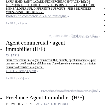
PARIS 8EME (SAINT-LAZARE) RECHERCHE AGENT/AGENT(E) DE
LOCATION PORTEFEUILLE DE 850 LOTS MISSIONS : - PUBLICITÉ DE
BIENS A LOUER SUR DIFFÉRENTS SUPPORTS - PRISE DE RENDEZ-
VOUS - VISITE DES BIENS -...
Profession commerciale - Non renseigné
Publié il y a 9 jours
Ajouter cette offre à ma sélection
CDD
Temps plein
Agent commercial / agent
immobilier (H/F)
75 - PARIS
Nous recherchons un(e) agent commercial (h/f) ou un(e) agent immobilier(e) pour
une mission de démarchage téléphonique d'une durée de une semaine. La mission
consiste à démarcher les agences...
CDD - Temps plein
Publié il y a 23 jours
Ajouter cette offre à ma sélection
Profession commerciale
Non renseigné
Freelance Agent Immobilier (H/F)
POUMETTE VIRGINIE -
92 - LEVALLOIS PERRET