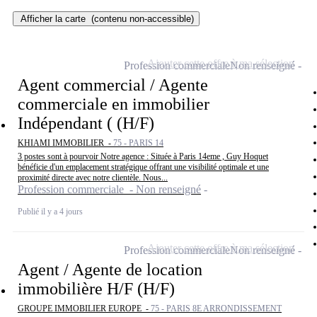
Afficher la carte
(contenu non-accessible)
Ajouter cette offre à ma sélection
Profession commerciale
Non renseigné
Agent commercial / Agente
commerciale en immobilier
Indépendant ( (H/F)
KHIAMI IMMOBILIER -
75 - PARIS 14
3 postes sont à pourvoir Notre agence : Située à Paris 14eme , Guy Hoquet
bénéficie d'un emplacement stratégique offrant une visibilité optimale et une
proximité directe avec notre clientèle. Nous...
Profession commerciale - Non renseigné
Publié il y a 4 jours
Ajouter cette offre à ma sélection
Profession commerciale
Non renseigné
Agent / Agente de location
immobilière H/F (H/F)
GROUPE IMMOBILIER EUROPE -
75 - PARIS 8E ARRONDISSEMENT