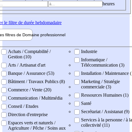
heures
er
le filtre de durée hebdomadaire
les filtres de
Domaine pro
fessionnel
ne professionel
Achats / Comptabilité /
Industrie
Gestion (10)
Informatique /
Arts / Artisanat d'art
Télécommunication (3)
Banque / Assurance (53)
Installation / Maintenance (
Bâtiment / Travaux Publics (8)
Marketing / Stratégie
commerciale (3)
Commerce / Vente (20)
Ressources Humaines (1)
Communication / Multimédia
Santé
Conseil / Etudes
Secrétariat / Assistanat (9)
Direction d'entreprise
Services à la personne / à l
Espaces verts et naturels /
collectivité (11)
Agriculture / Pêche / Soins aux