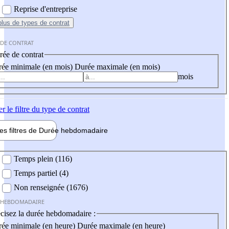
Reprise d'entreprise
plus
de types de contrat
 DE CONTRAT
ée de contrat
ée minimale (en mois)
Durée maximale (en mois)
mois
er
le filtre du type de contrat
les filtres de
Durée hebdo
madaire
 hebdomadaire
Temps plein (116)
Temps partiel (4)
Non renseignée (1676)
 HEBDOMADAIRE
cisez la durée hebdomadaire :
ée minimale (en heure)
Durée maximale (en heure)