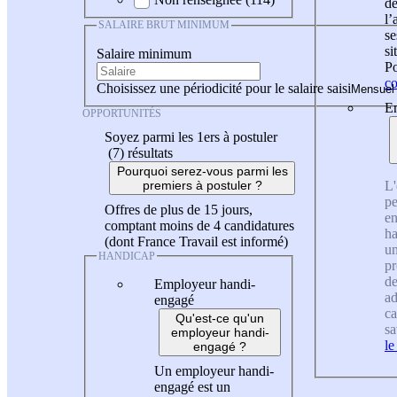
de
l
SALAIRE BRUT MINIMUM
se
si
Salaire minimum
Po
co
Choisissez une périodicité pour le salaire saisi
En
OPPORTUNITÉS
Soyez parmi les 1ers à postuler
(7)
résultats
Pourquoi serez-vous parmi les
L'
premiers à postuler ?
pe
Offres de plus de 15 jours,
en
comptant moins de 4 candidatures
ha
(dont France Travail est informé)
un
HANDICAP
pr
de
Employeur handi-
ad
engagé
ca
Qu'est-ce qu'un
sa
employeur handi-
le
engagé ?
Un employeur handi-
engagé est un