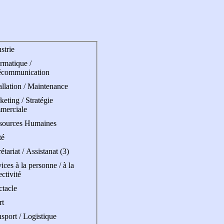
strie
rmatique /
écommunication
allation / Maintenance
eting / Stratégie
merciale
sources Humaines
té
étariat / Assistanat (3)
ices à la personne / à la
ectivité
ctacle
rt
sport / Logistique