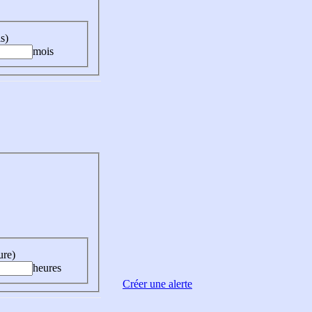
s)
mois
ure)
heures
Créer une alerte