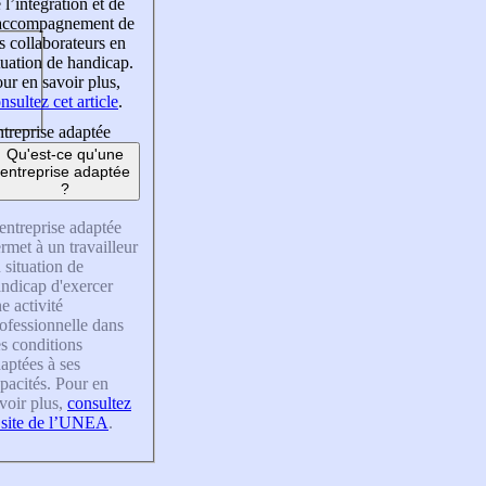
 l’intégration et de
’accompagnement de
s collaborateurs en
tuation de handicap.
ur en savoir plus,
nsultez cet article
.
treprise adaptée
Qu'est-ce qu'une
entreprise adaptée
?
entreprise adaptée
rmet à un travailleur
 situation de
ndicap d'exercer
e activité
ofessionnelle dans
s conditions
aptées à ses
pacités. Pour en
voir plus,
consultez
 site de l’UNEA
.