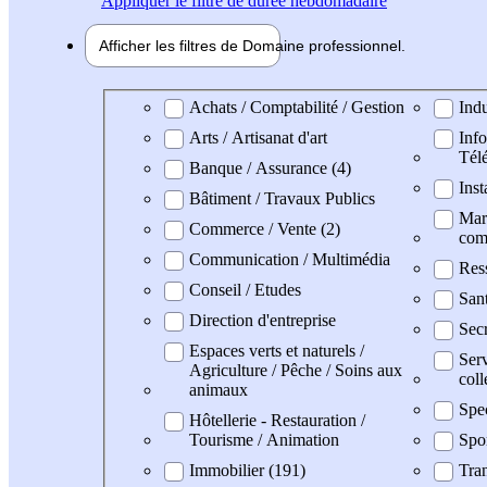
Appliquer
le filtre de durée hebdomadaire
Afficher les filtres de
Domaine pro
fessionnel
Domaine professionel
Achats / Comptabilité / Gestion
Indu
Arts / Artisanat d'art
Info
Tél
Banque / Assurance (4)
Inst
Bâtiment / Travaux Publics
Mark
Commerce / Vente (2)
com
Communication / Multimédia
Res
Conseil / Etudes
San
Direction d'entreprise
Secr
Espaces verts et naturels /
Serv
Agriculture / Pêche / Soins aux
coll
animaux
Spe
Hôtellerie - Restauration /
Tourisme / Animation
Spo
Immobilier (191)
Tran