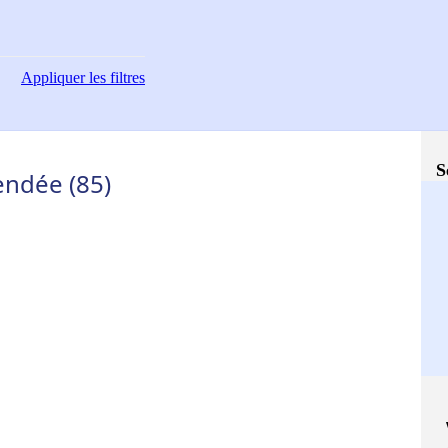
Appliquer
les filtres
S
endée (85)