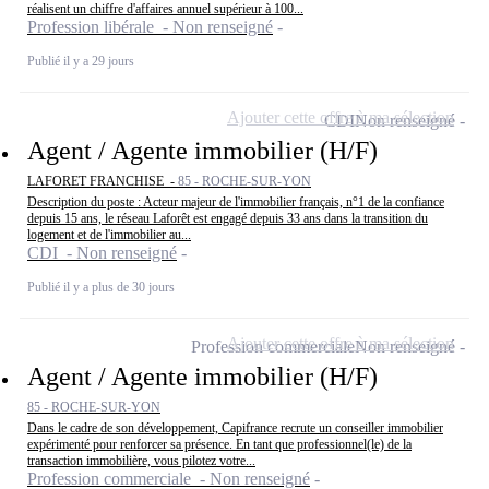
réalisent un chiffre d'affaires annuel supérieur à 100...
Profession libérale - Non renseigné
Publié il y a 29 jours
Ajouter cette offre à ma sélection
CDI
Non renseigné
Agent / Agente immobilier (H/F)
LAFORET FRANCHISE -
85 - ROCHE-SUR-YON
Description du poste : Acteur majeur de l'immobilier français, n°1 de la confiance
depuis 15 ans, le réseau Laforêt est engagé depuis 33 ans dans la transition du
logement et de l'immobilier au...
CDI - Non renseigné
Publié il y a plus de 30 jours
Ajouter cette offre à ma sélection
Profession commerciale
Non renseigné
Agent / Agente immobilier (H/F)
85 - ROCHE-SUR-YON
Dans le cadre de son développement, Capifrance recrute un conseiller immobilier
expérimenté pour renforcer sa présence. En tant que professionnel(le) de la
transaction immobilière, vous pilotez votre...
Profession commerciale - Non renseigné