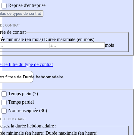
Reprise d'entreprise
plus
de types de contrat
 DE CONTRAT
ée de contrat
ée minimale (en mois)
Durée maximale (en mois)
mois
er
le filtre du type de contrat
les filtres de
Durée hebdo
madaire
 hebdomadaire
Temps plein (7)
Temps partiel
Non renseignée (36)
 HEBDOMADAIRE
cisez la durée hebdomadaire :
ée minimale (en heure)
Durée maximale (en heure)