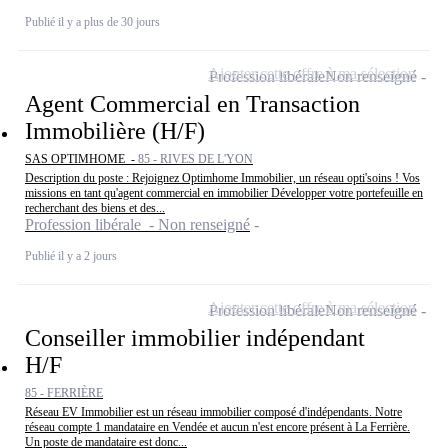
Publié il y a plus de 30 jours
Ajouter cette offre à ma sélection
Profession libérale
Non renseigné
Agent Commercial en Transaction
Immobilière (H/F)
SAS OPTIMHOME -
85 - RIVES DE L'YON
Description du poste : Rejoignez Optimhome Immobilier, un réseau opti'soins ! Vos
missions en tant qu'agent commercial en immobilier Développer votre portefeuille en
recherchant des biens et des...
Profession libérale - Non renseigné
Publié il y a 2 jours
Ajouter cette offre à ma sélection
Profession libérale
Non renseigné
Conseiller immobilier indépendant
H/F
85 - FERRIÈRE
Réseau EV Immobilier est un réseau immobilier composé d'indépendants. Notre
réseau compte 1 mandataire en Vendée et aucun n'est encore présent à La Ferrière.
Un poste de mandataire est donc...