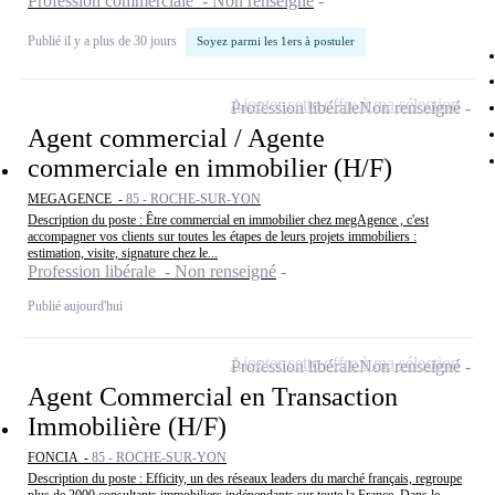
Profession commerciale - Non renseigné
Publié il y a plus de 30 jours
Soyez parmi les 1ers à postuler
Ajouter cette offre à ma sélection
Profession libérale
Non renseigné
Agent commercial / Agente
commerciale en immobilier (H/F)
MEGAGENCE -
85 - ROCHE-SUR-YON
Description du poste : Être commercial en immobilier chez megAgence , c'est
accompagner vos clients sur toutes les étapes de leurs projets immobiliers :
estimation, visite, signature chez le...
Profession libérale - Non renseigné
Publié aujourd'hui
Ajouter cette offre à ma sélection
Profession libérale
Non renseigné
Agent Commercial en Transaction
Immobilière (H/F)
FONCIA -
85 - ROCHE-SUR-YON
Description du poste : Efficity, un des réseaux leaders du marché français, regroupe