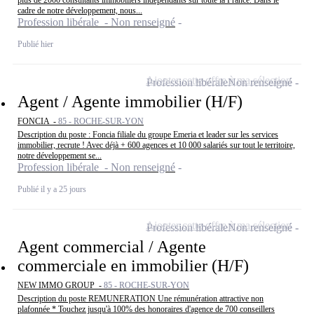
plus de 2000 consultants immobiliers indépendants sur toute la France. Dans le
cadre de notre développement, nous...
Profession libérale - Non renseigné
Publié hier
Ajouter cette offre à ma sélection
Profession libérale
Non renseigné
Agent / Agente immobilier (H/F)
FONCIA -
85 - ROCHE-SUR-YON
Description du poste : Foncia filiale du groupe Emeria et leader sur les services
immobilier, recrute ! Avec déjà + 600 agences et 10 000 salariés sur tout le territoire,
notre développement se...
Profession libérale - Non renseigné
Publié il y a 25 jours
Ajouter cette offre à ma sélection
Profession libérale
Non renseigné
Agent commercial / Agente
commerciale en immobilier (H/F)
NEW IMMO GROUP -
85 - ROCHE-SUR-YON
Description du poste REMUNERATION Une rémunération attractive non
plafonnée * Touchez jusqu'à 100% des honoraires d'agence de 700 conseillers