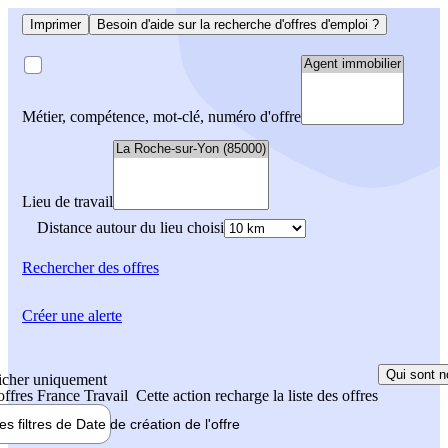
Imprimer
Besoin d'aide sur la recherche d'offres d'emploi ?
Métier, compétence, mot-clé, numéro d'offre
Lieu de travail
Distance autour du lieu choisi
Rechercher
des offres
Créer une alerte
Qui sont n
icher uniquement
 offres France Travail
Cette action recharge la liste des offres
les filtres de
Date de création
de l'offre