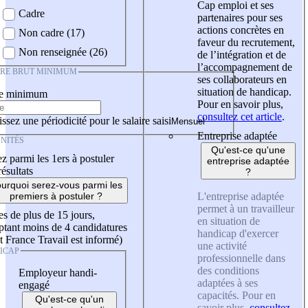
Cap emploi et ses
Cadre
partenaires pour ses
actions concrètes en
Non cadre (17)
faveur du recrutement,
Non renseignée (26)
de l’intégration et de
l’accompagnement de
IRE BRUT MINIMUM
ses collaborateurs en
situation de handicap.
re minimum
Pour en savoir plus,
consultez cet article
.
ssez une périodicité pour le salaire saisi
Entreprise adaptée
NITÉS
Qu'est-ce qu'une
z parmi les 1ers à postuler
entreprise adaptée
résultats
?
urquoi serez-vous parmi les
L'entreprise adaptée
premiers à postuler ?
permet à un travailleur
es de plus de 15 jours,
en situation de
tant moins de 4 candidatures
handicap d'exercer
t France Travail est informé)
une activité
ICAP
professionnelle dans
des conditions
Employeur handi-
adaptées à ses
engagé
capacités. Pour en
Qu'est-ce qu'un
savoir plus,
consultez