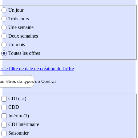
e création de l'offre
Un jour
Trois jours
Une semaine
Deux semaines
Un mois
Toutes les offres
er
le filtre de date de création de l'offre
les filtres de types de
Contrat
de contrat
CDI (12)
CDD
Intérim (1)
CDI Intérimaire
Saisonnier