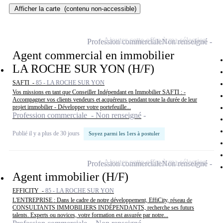
Afficher la carte
(contenu non-accessible)
Ajouter cette offre à ma sélection
Profession commerciale
Non renseigné
Agent commercial en immobilier
LA ROCHE SUR YON (H/F)
SAFTI -
85 - LA ROCHE SUR YON
Vos missions en tant que Conseiller Indépendant en Immobilier SAFTI : -
Accompagner vos clients vendeurs et acquéreurs pendant toute la durée de leur
projet immobilier - Développer votre portefeuille...
Profession commerciale - Non renseigné
Publié il y a plus de 30 jours
Soyez parmi les 1ers à postuler
Ajouter cette offre à ma sélection
Profession commerciale
Non renseigné
Agent immobilier (H/F)
EFFICITY -
85 - LA ROCHE SUR YON
L'ENTREPRISE : Dans le cadre de notre développement, EffiCity, réseau de
CONSULTANTS IMMOBILIERS INDÉPENDANTS, recherche ses futurs
talents. Experts ou novices, votre formation est assurée par notre...