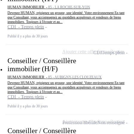
HUMAN IMMOBILIER -
85 - LA ROCHE-SUR-YON
Devenez HUMAN, rejoignez un groupe, une identité. Votre environnement En tant
que Consultant, vous accompagnez au quotidien acquéreurs et vendeurs de biens
immobiliers. Toujours à l'écoute et au...
CDI - Temps plein
Publié il y a plus de 30 jours
Ajouter cette offre à ma sélection
CDI
Temps plein
Conseiller / Conseillère
immobilier (H/F)
HUMAN IMMOBILIER -
85 - AUBIGNY-LES CLOUZEAUX
Devenez HUMAN, rejoignez un groupe, une identité. Votre environnement En tant
que Consultant, vous accompagnez au quotidien acquéreurs et vendeurs de biens
immobiliers. Toujours à l'écoute et au...
CDI - Temps plein
Publié il y a plus de 30 jours
Ajouter cette offre à ma sélection
Profession libérale
Non renseigné
Conseiller / Conseillère