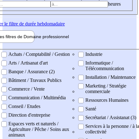
heures
er
le filtre de durée hebdomadaire
les filtres de
Domaine pro
fessionnel
ne professionel
Achats / Comptabilité / Gestion
Industrie
Arts / Artisanat d'art
Informatique /
Télécommunication
Banque / Assurance (2)
Installation / Maintenance
Bâtiment / Travaux Publics
Marketing / Stratégie
Commerce / Vente
commerciale
Communication / Multimédia
Ressources Humaines
Conseil / Etudes
Santé
Direction d'entreprise
Secrétariat / Assistanat (3)
Espaces verts et naturels /
Services à la personne / à l
Agriculture / Pêche / Soins aux
collectivité
animaux