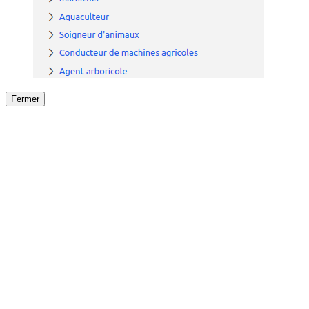
Fermer
Fermer
le détail de l'offre
/
Offre
sur
Offre précéden