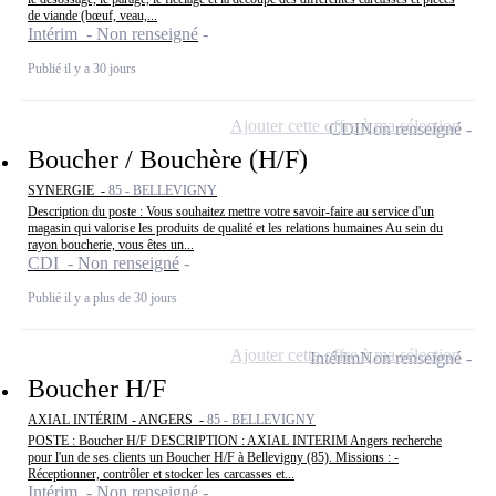
de viande (bœuf, veau,...
Intérim - Non renseigné
Publié il y a 30 jours
Ajouter cette offre à ma sélection
CDI
Non renseigné
Boucher / Bouchère (H/F)
SYNERGIE -
85 - BELLEVIGNY
Description du poste : Vous souhaitez mettre votre savoir-faire au service d'un
magasin qui valorise les produits de qualité et les relations humaines Au sein du
rayon boucherie, vous êtes un...
CDI - Non renseigné
Publié il y a plus de 30 jours
Ajouter cette offre à ma sélection
Intérim
Non renseigné
Boucher H/F
AXIAL INTÉRIM - ANGERS -
85 - BELLEVIGNY
POSTE : Boucher H/F DESCRIPTION : AXIAL INTERIM Angers recherche
pour l'un de ses clients un Boucher H/F à Bellevigny (85). Missions : -
Réceptionner, contrôler et stocker les carcasses et...
Intérim - Non renseigné