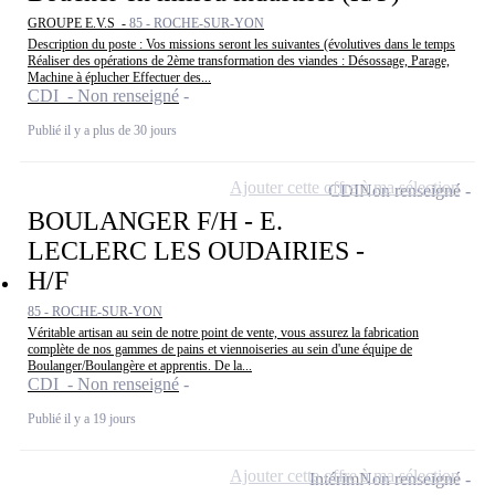
GROUPE E.V.S -
85 - ROCHE-SUR-YON
Description du poste : Vos missions seront les suivantes (évolutives dans le temps
Réaliser des opérations de 2ème transformation des viandes : Désossage, Parage,
Machine à éplucher Effectuer des...
CDI - Non renseigné
Publié il y a plus de 30 jours
Ajouter cette offre à ma sélection
CDI
Non renseigné
BOULANGER F/H - E.
LECLERC LES OUDAIRIES -
H/F
85 - ROCHE-SUR-YON
Véritable artisan au sein de notre point de vente, vous assurez la fabrication
complète de nos gammes de pains et viennoiseries au sein d'une équipe de
Boulanger/Boulangère et apprentis. De la...
CDI - Non renseigné
Publié il y a 19 jours
Ajouter cette offre à ma sélection
Intérim
Non renseigné