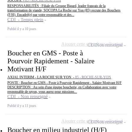
SOCOPA -
85 - ROCHE-SUR-YON
RESPONSABILITÉS : Filiale du Groupe Bigard, leader français de la
transformation de viande, SOCOPA La Roche sur Yon (85) recrute des Bouchers
(F/H). Encadré(e) par votre responsable et des...
CDI - Temps plein
Publié il y a 10 jours
Ajouter cette offre à ma sélection
CDI
Non renseigné
Boucher en GMS - Poste à
Pourvoir Rapidement - Salaire
Motivant H/F
AXIAL INTERIM - LA ROCHE SUR YON -
85 - ROCHE-SUR-YON
POSTE : Boucher en GMS - Poste à Pourvoir Rapidement - Salaire Motivant H/F
DESCRIPTION : Au sein d'une équipe boucherie, en Collaboration avec votre
responsable de rayon, vous aurez pour missions...
CDI - Non renseigné
Publié il y a 11 jours
Ajouter cette offre à ma sélection
CDI
Non renseigné
Boucher en milieu industriel (H/F)