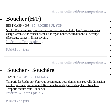
Ajouter cette offre à ma sélection
Intérim
Temps plein
Boucher (H/F)
BEST CAEN 4005 -
85 - ROCHE-SUR-YON
Sur La Roche sur Yon, nous recherchons un boucher H/F (Trad). Vous aurez en
charge la vente et le conseil client sur le rayon boucherie traditionnelle, découpe,
désossage, parage ... Il faut savoir...
Intérim - Temps plein
Publié il y a 4 jours
Ajouter cette offre à ma sélection
Intérim
Temps plein
Boucher / Bouchère
TEMPORIS -
85 - BELLEVIGNY
Temporis La Roche-sur-Yon vous accompagne pour donner une nouvelle dimension
à votre parcours professionnel. Réseau national d'agences d'emploi en franchise,
Temporis recrute pour l'un de ses...
Intérim - Temps plein
Publié il y a 5 jours