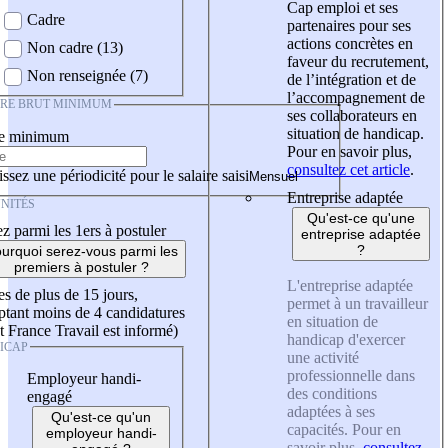
Cap emploi et ses
Cadre
partenaires pour ses
actions concrètes en
Non cadre (13)
faveur du recrutement,
Non renseignée (7)
de l’intégration et de
l’accompagnement de
IRE BRUT MINIMUM
ses collaborateurs en
situation de handicap.
re minimum
Pour en savoir plus,
consultez cet article
.
ssez une périodicité pour le salaire saisi
Entreprise adaptée
NITÉS
Qu'est-ce qu'une
z parmi les 1ers à postuler
entreprise adaptée
?
urquoi serez-vous parmi les
premiers à postuler ?
L'entreprise adaptée
es de plus de 15 jours,
permet à un travailleur
tant moins de 4 candidatures
en situation de
t France Travail est informé)
handicap d'exercer
ICAP
une activité
professionnelle dans
Employeur handi-
des conditions
engagé
adaptées à ses
Qu'est-ce qu'un
capacités. Pour en
employeur handi-
savoir plus,
consultez