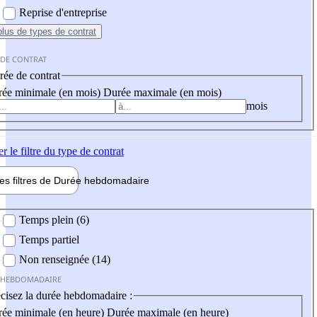
Reprise d'entreprise
plus
de types de contrat
 DE CONTRAT
ée de contrat
ée minimale (en mois)
Durée maximale (en mois)
mois
er
le filtre du type de contrat
les filtres de
Durée hebdo
madaire
 hebdomadaire
Temps plein (6)
Temps partiel
Non renseignée (14)
 HEBDOMADAIRE
cisez la durée hebdomadaire :
ée minimale (en heure)
Durée maximale (en heure)