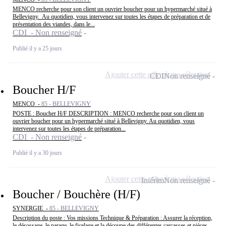
MENCO recherche pour son client un ouvrier boucher pour un hypermarché situé à
Bellevigny. Au quotidien, vous intervenez sur toutes les étapes de préparation et de
présentation des viandes, dans le...
CDI - Non renseigné
Publié il y a 25 jours
Ajouter cette offre à ma sélection
CDI
Non renseigné
Boucher H/F
MENCO -
85 - BELLEVIGNY
POSTE : Boucher H/F DESCRIPTION : MENCO recherche pour son client un
ouvrier boucher pour un hypermarché situé à Bellevigny. Au quotidien, vous
intervenez sur toutes les étapes de préparation...
CDI - Non renseigné
Publié il y a 30 jours
Ajouter cette offre à ma sélection
Intérim
Non renseigné
Boucher / Bouchère (H/F)
SYNERGIE -
85 - BELLEVIGNY
Description du poste : Vos missions Technique & Préparation : Assurer la réception,
le désossage, le parage, le ficelage et la découpe des différentes carcasses et pièces