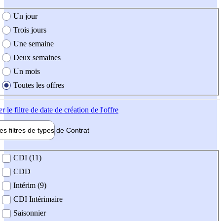
e création de l'offre
Un jour
Trois jours
Une semaine
Deux semaines
Un mois
Toutes les offres
er
le filtre de date de création de l'offre
les filtres de types de
Contrat
de contrat
CDI (11)
CDD
Intérim (9)
CDI Intérimaire
Saisonnier