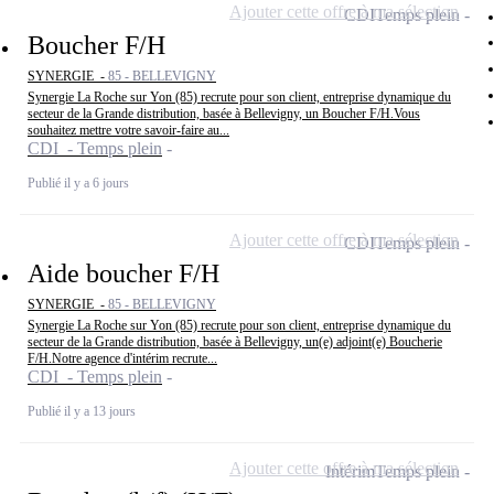
Ajouter cette offre à ma sélection
CDI
Temps plein
Boucher F/H
SYNERGIE -
85 - BELLEVIGNY
Synergie La Roche sur Yon (85) recrute pour son client, entreprise dynamique du
secteur de la Grande distribution, basée à Bellevigny, un Boucher F/H.Vous
souhaitez mettre votre savoir-faire au...
CDI - Temps plein
Publié il y a 6 jours
Ajouter cette offre à ma sélection
CDI
Temps plein
Aide boucher F/H
SYNERGIE -
85 - BELLEVIGNY
Synergie La Roche sur Yon (85) recrute pour son client, entreprise dynamique du
secteur de la Grande distribution, basée à Bellevigny, un(e) adjoint(e) Boucherie
F/H.Notre agence d'intérim recrute...
CDI - Temps plein
Publié il y a 13 jours
Ajouter cette offre à ma sélection
Intérim
Temps plein