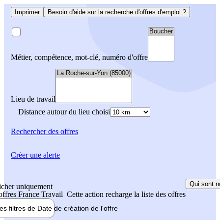
Imprimer
Besoin d'aide sur la recherche d'offres d'emploi ?
Métier, compétence, mot-clé, numéro d'offre
Lieu de travail
Distance autour du lieu choisi
Rechercher
des offres
Créer une alerte
Qui sont n
icher uniquement
 offres France Travail
Cette action recharge la liste des offres
les filtres de
Date de création
de l'offre