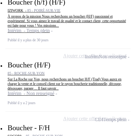
Boucher (h/f) (H/F)
IZIWORK -
85 - POIRÉ-SUR-VIE
À propos de la mission Nous recherchons un boucher (H/F) passionné et
expérimenté. Si vous aimez le travail de qualité et le contact client, cette opportunité
est faite pour vous ! Vos missions...
Intérim - Temps plein
Publié il y a plus de 30 jours
Ajouter cette offre à ma sélection
Intérim
Non renseigné
Boucher (H/F)
85 - ROCHE-SUR-YON
Sur La Roche sur Yon, nous recherchons un boucher H/F (Trad).Vous aurez en
charge la vente et le conseil client sur le rayon boucherie traditionnelle, découpe,
désossage, parage ... Il faut savoir...
Intérim - Non renseigné
Publié il y a 2 jours
Ajouter cette offre à ma sélection
CDI
Temps plein
Boucher - F/H