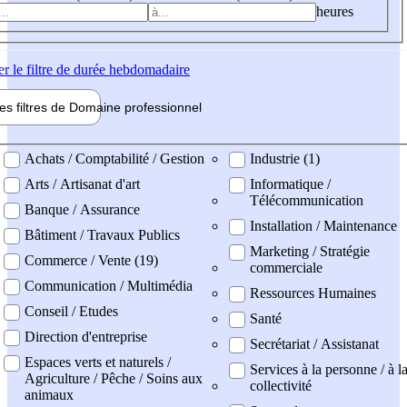
heures
er
le filtre de durée hebdomadaire
les filtres de
Domaine pro
fessionnel
ne professionel
Achats / Comptabilité / Gestion
Industrie (1)
Arts / Artisanat d'art
Informatique /
Télécommunication
Banque / Assurance
Installation / Maintenance
Bâtiment / Travaux Publics
Marketing / Stratégie
Commerce / Vente (19)
commerciale
Communication / Multimédia
Ressources Humaines
Conseil / Etudes
Santé
Direction d'entreprise
Secrétariat / Assistanat
Espaces verts et naturels /
Services à la personne / à l
Agriculture / Pêche / Soins aux
collectivité
animaux