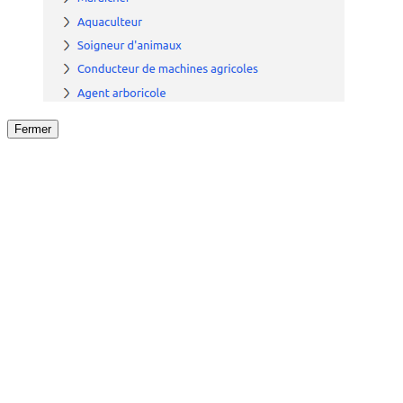
Fermer
Fermer
le détail de l'offre
/
Offre
sur
Offre précéden