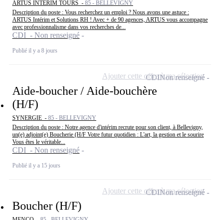
ARTUS INTERIM TOURS -
85 - BELLEVIGNY
Description du poste : Vous recherchez un emploi ? Nous avons une astuce :
ARTUS Intérim et Solutions RH ! Avec + de 90 agences, ARTUS vous accompagne
avec professionnalisme dans vos recherches de...
CDI - Non renseigné
Publié il y a 8 jours
Ajouter cette offre à ma sélection
CDI
Non renseigné
Aide-boucher / Aide-bouchère
(H/F)
SYNERGIE -
85 - BELLEVIGNY
Description du poste : Notre agence d'intérim recrute pour son client, à Bellevigny,
un(e) adjoint(e) Boucherie (H/F Votre futur quotidien : L'art, la gestion et le sourire
Vous êtes le véritable...
CDI - Non renseigné
Publié il y a 15 jours
Ajouter cette offre à ma sélection
CDI
Non renseigné
Boucher (H/F)
MENCO -
85 - BELLEVIGNY