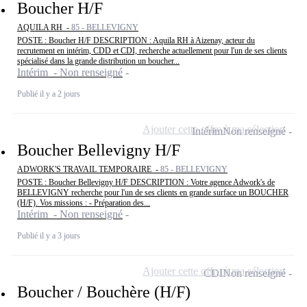
Boucher H/F
AQUILA RH -
85 - BELLEVIGNY
POSTE : Boucher H/F DESCRIPTION : Aquila RH à Aizenay, acteur du
recrutement en intérim, CDD et CDI, recherche actuellement pour l'un de ses clients
spécialisé dans la grande distribution un boucher...
Intérim - Non renseigné
Publié il y a 2 jours
Ajouter cette offre à ma sélection
Intérim
Non renseigné
Boucher Bellevigny H/F
ADWORK'S TRAVAIL TEMPORAIRE -
85 - BELLEVIGNY
POSTE : Boucher Bellevigny H/F DESCRIPTION : Votre agence Adwork's de
BELLEVIGNY recherche pour l'un de ses clients en grande surface un BOUCHER
(H/F). Vos missions : - Préparation des...
Intérim - Non renseigné
Publié il y a 3 jours
Ajouter cette offre à ma sélection
CDI
Non renseigné
Boucher / Bouchère (H/F)