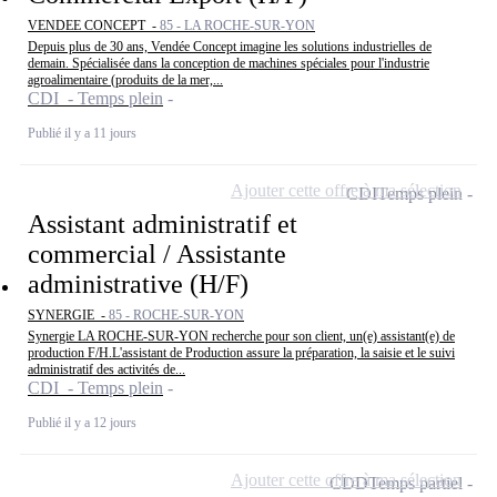
VENDEE CONCEPT -
85 - LA ROCHE-SUR-YON
Depuis plus de 30 ans, Vendée Concept imagine les solutions industrielles de
demain. Spécialisée dans la conception de machines spéciales pour l'industrie
agroalimentaire (produits de la mer,...
CDI - Temps plein
Publié il y a 11 jours
Ajouter cette offre à ma sélection
CDI
Temps plein
Assistant administratif et
commercial / Assistante
administrative (H/F)
SYNERGIE -
85 - ROCHE-SUR-YON
Synergie LA ROCHE-SUR-YON recherche pour son client, un(e) assistant(e) de
production F/H.L'assistant de Production assure la préparation, la saisie et le suivi
administratif des activités de...
CDI - Temps plein
Publié il y a 12 jours
Ajouter cette offre à ma sélection
CDD
Temps partiel