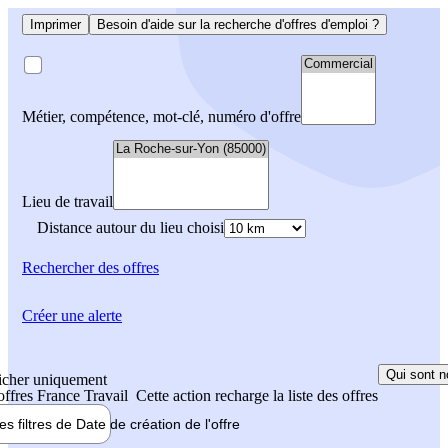
Imprimer
Besoin d'aide sur la recherche d'offres d'emploi ?
Métier, compétence, mot-clé, numéro d'offre
Lieu de travail
Distance autour du lieu choisi
Rechercher
des offres
Créer une alerte
Qui sont n
icher uniquement
 offres France Travail
Cette action recharge la liste des offres
les filtres de
Date de création
de l'offre