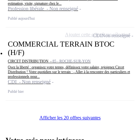
estimation, visite, signature chez le...
Profession libérale - Non renseigné
Publié aujourd'hui
Ajouter cette offre à ma sélection
CDI
Non renseigné
COMMERCIAL TERRAIN BTOC
(H/F)
CIRCET DISTRIBUTION -
85 - ROCHE-SUR-YON
Osez la liberté : organisez votre temps, définissez votre salaire, rejoignez Circet
Distribution ! Votre quotidien sur le terrain : - Aller à la rencontre des particuliers et
professionnels pour...
CDI - Non renseigné
Publié hier
Afficher les 20 offres suivantes