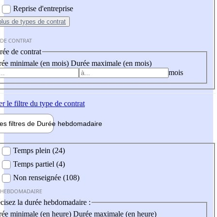
Reprise d'entreprise
plus
de types de contrat
 DE CONTRAT
ée de contrat
ée minimale (en mois)
Durée maximale (en mois)
mois
er
le filtre du type de contrat
les filtres de
Durée hebdo
madaire
 hebdomadaire
Temps plein (24)
Temps partiel (4)
Non renseignée (108)
 HEBDOMADAIRE
cisez la durée hebdomadaire :
ée minimale (en heure)
Durée maximale (en heure)