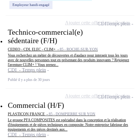
Employeur handi-engagé
Ajouter cette offre à ma sélection
CDI
Temps plein
Technico-commercial(e)
sédentaire (F/H)
CEDEO - CDL ELEC - CLIM+ -
85 - ROCHE-SUR-YON
Vous recherchez un métier de découvertes et d'audace pour interagir tous les jours
avec de nouvelles personnes tout en présentant des produits innovants ? Rejoignez
l'aventure CLIM+ ! Vous prenez...
CDI - Temps plein
Publié il y a plus de 30 jours
Ajouter cette offre à ma sélection
CDI
Temps plein
Commercial (H/F)
PLASTICON FRANCE -
85 - DOMPIERRE SUR YON
Le groupe PFA COMPOSITES est spécialisé dans la conception et la réalisation
d'équipements et de pièces techniques en composite. Notre entreprise fabrique des
équipements et des pièces destinés aux...
CDI - Temps plein