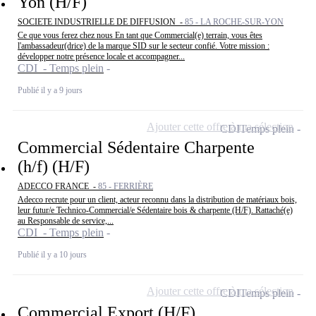
Yon (H/F)
SOCIETE INDUSTRIELLE DE DIFFUSION -
85 - LA ROCHE-SUR-YON
Ce que vous ferez chez nous En tant que Commercial(e) terrain, vous êtes
l'ambassadeur(drice) de la marque SID sur le secteur confié. Votre mission :
développer notre présence locale et accompagner...
CDI - Temps plein
Publié il y a 9 jours
Ajouter cette offre à ma sélection
CDI
Temps plein
Commercial Sédentaire Charpente
(h/f) (H/F)
ADECCO FRANCE -
85 - FERRIÈRE
Adecco recrute pour un client, acteur reconnu dans la distribution de matériaux bois,
leur futur/e Technico-Commercial/e Sédentaire bois & charpente (H/F). Rattaché(e)
au Responsable de service,...
CDI - Temps plein
Publié il y a 10 jours
Ajouter cette offre à ma sélection
CDI
Temps plein
Commercial Export (H/F)