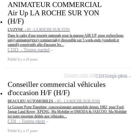
ANIMATEUR COMMERCIAL
Air Up LA ROCHE SUR YON
(H/F)
L'UZYNE -
85 - LA ROCHE-SUR-YON
Dans le cadre d'une tournée nationale pour la marque AIR UP, nous recherchons
un(e) animateur(trice) commercial(e) disponible sur 5 week-ends (vendredi et
samedi) consécutifs afin d'assurer les...
CDD - Temps partiel
Publié il y a 16 jours
Ajouter cette offre à ma sélection
CDI
Temps plein
Conseiller commercial véhicules
d'occasion H/F (H/F)
BEAULIEU AUTOMOBILES -
85 - LA ROCHE-SUR-YON
Le Groupe Porte Dauphine, concessionnaire automobile depuis 1982, pour Ford,
Jaguar Land Rover, XPENG, Ma Mobilité et OMODA & JAECOO. Ma Mobilité
est notre enseigne dédiée aux véhicules...
CDI - Temps plein
Publié il y a 17 jours