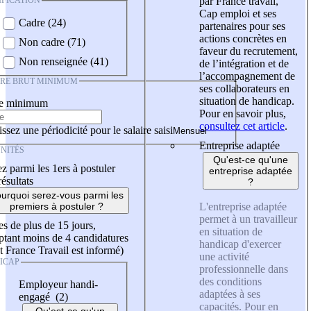
IFICATION
par France travail,
Cap emploi et ses
Cadre (24)
partenaires pour ses
actions concrètes en
Non cadre (71)
faveur du recrutement,
Non renseignée (41)
de l’intégration et de
l’accompagnement de
IRE BRUT MINIMUM
ses collaborateurs en
situation de handicap.
re minimum
Pour en savoir plus,
consultez cet article
.
ssez une périodicité pour le salaire saisi
Entreprise adaptée
NITÉS
Qu'est-ce qu'une
z parmi les 1ers à postuler
entreprise adaptée
résultats
?
urquoi serez-vous parmi les
L'entreprise adaptée
premiers à postuler ?
permet à un travailleur
es de plus de 15 jours,
en situation de
tant moins de 4 candidatures
handicap d'exercer
t France Travail est informé)
une activité
ICAP
professionnelle dans
des conditions
Employeur handi-
adaptées à ses
engagé (2)
capacités. Pour en
Qu'est-ce qu'un