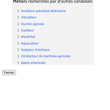
Fermer
Fermer
le détail de l'offre
/
Offre
sur
Offre précéden