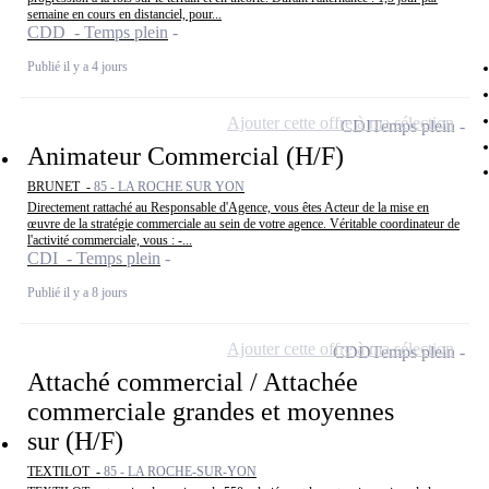
semaine en cours en distanciel, pour...
CDD - Temps plein
Publié il y a 4 jours
Ajouter cette offre à ma sélection
CDI
Temps plein
Animateur Commercial (H/F)
BRUNET -
85 - LA ROCHE SUR YON
Directement rattaché au Responsable d'Agence, vous êtes Acteur de la mise en
œuvre de la stratégie commerciale au sein de votre agence. Véritable coordinateur de
l'activité commerciale, vous : -...
CDI - Temps plein
Publié il y a 8 jours
Ajouter cette offre à ma sélection
CDD
Temps plein
Attaché commercial / Attachée
commerciale grandes et moyennes
sur (H/F)
TEXTILOT -
85 - LA ROCHE-SUR-YON