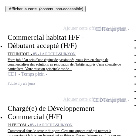
Afficher la carte
(contenu non-accessible)
Ajouter cette offre à ma sélection
CDI
Temps plein
Commercial habitat H/F -
Débutant accepté (H/F)
TECHNITOIT -
85 - LA ROCHE-SUR-YON
Votre job ! Au sein d'une équipe de passionnés, vous êtes en charge de
commercialiser des solutions en rénovation de l'habitat auprès d'une clientèle de
particuliers. Votre mission principale est de...
CDI - Temps plein
Publié il y a 3 jours
Ajouter cette offre à ma sélection
CDD
Temps plein
Chargé(e) de Développement
Commercial (H/F)
PLEBICOM -
85 - LA ROCHE-SUR-YON
Commercial dans le secteur du sport. C'est une opportunité qui permet la
progression à la fois sur le terrain et en théorie. Durant l'alternance : 1,5 jour par