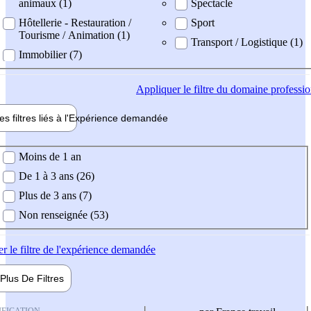
animaux (1)
Spectacle
Hôtellerie - Restauration /
Sport
Tourisme / Animation (1)
Transport / Logistique (1)
Immobilier (7)
Appliquer
le filtre du domaine professi
es filtres liés à l'
Expérience
demandée
ience demandée
Moins de 1 an
De 1 à 3 ans (26)
Plus de 3 ans (7)
Non renseignée (53)
er
le filtre de l'expérience demandée
Plus De
Filtres