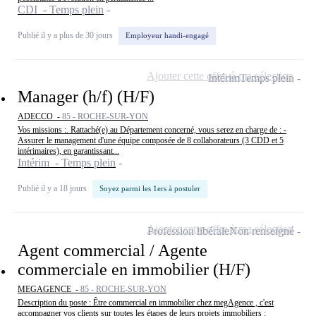
CDI - Temps plein
Publié il y a plus de 30 jours
Employeur handi-engagé
Ajouter cette offre à ma sélection
Intérim
Temps plein
Manager (h/f) (H/F)
ADECCO -
85 - ROCHE-SUR-YON
Vos missions :. Rattaché(e) au Département concerné, vous serez en charge de : -
Assurer le management d'une équipe composée de 8 collaborateurs (3 CDD et 5
intérimaires), en garantissant...
Intérim - Temps plein
Publié il y a 18 jours
Soyez parmi les 1ers à postuler
Ajouter cette offre à ma sélection
Profession libérale
Non renseigné
Agent commercial / Agente
commerciale en immobilier (H/F)
MEGAGENCE -
85 - ROCHE-SUR-YON
Description du poste : Être commercial en immobilier chez megAgence , c'est
accompagner vos clients sur toutes les étapes de leurs projets immobiliers :