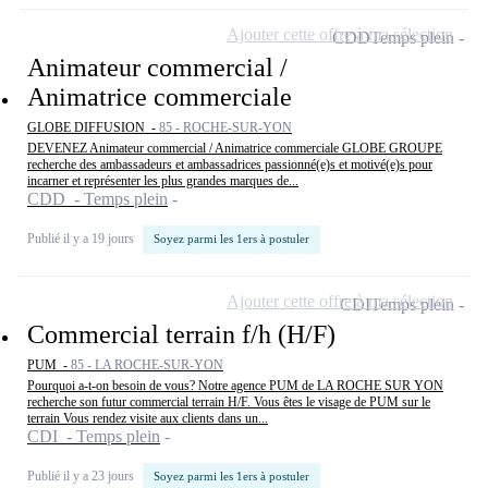
Ajouter cette offre à ma sélection
CDD
Temps plein
Animateur commercial /
Animatrice commerciale
GLOBE DIFFUSION -
85 - ROCHE-SUR-YON
DEVENEZ Animateur commercial / Animatrice commerciale GLOBE GROUPE
recherche des ambassadeurs et ambassadrices passionné(e)s et motivé(e)s pour
incarner et représenter les plus grandes marques de...
CDD - Temps plein
Publié il y a 19 jours
Soyez parmi les 1ers à postuler
Ajouter cette offre à ma sélection
CDI
Temps plein
Commercial terrain f/h (H/F)
PUM -
85 - LA ROCHE-SUR-YON
Pourquoi a-t-on besoin de vous? Notre agence PUM de LA ROCHE SUR YON
recherche son futur commercial terrain H/F. Vous êtes le visage de PUM sur le
terrain Vous rendez visite aux clients dans un...
CDI - Temps plein
Publié il y a 23 jours
Soyez parmi les 1ers à postuler