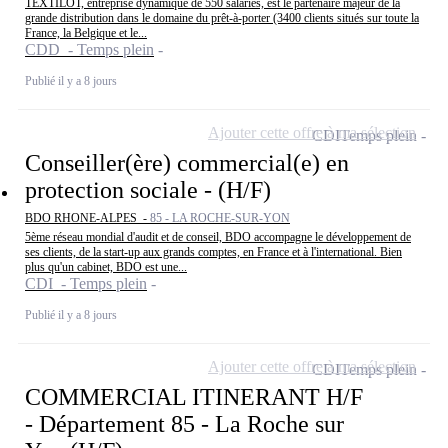
TEXTILOT, entreprise dynamique de 550 salariés, est le partenaire majeur de la
grande distribution dans le domaine du prêt-à-porter (3400 clients situés sur toute la
France, la Belgique et le...
CDD - Temps plein
Publié il y a 8 jours
Ajouter cette offre à ma sélection
CDI
Temps plein
Conseiller(ère) commercial(e) en
protection sociale - (H/F)
BDO RHONE-ALPES -
85 - LA ROCHE-SUR-YON
5ème réseau mondial d'audit et de conseil, BDO accompagne le développement de
ses clients, de la start-up aux grands comptes, en France et à l'international. Bien
plus qu'un cabinet, BDO est une...
CDI - Temps plein
Publié il y a 8 jours
Ajouter cette offre à ma sélection
CDI
Temps plein
COMMERCIAL ITINERANT H/F
- Département 85 - La Roche sur