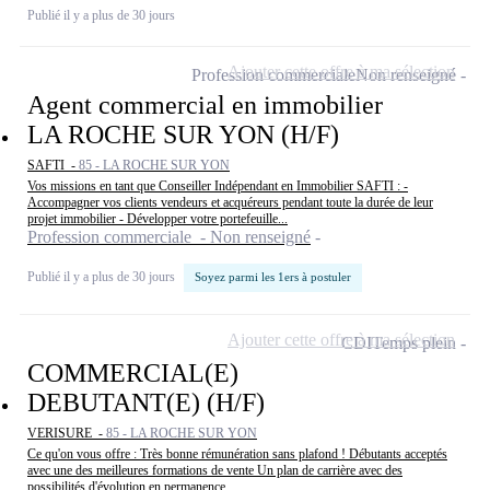
Publié il y a plus de 30 jours
Ajouter cette offre à ma sélection
Profession commerciale
Non renseigné
Agent commercial en immobilier
LA ROCHE SUR YON (H/F)
SAFTI -
85 - LA ROCHE SUR YON
Vos missions en tant que Conseiller Indépendant en Immobilier SAFTI : -
Accompagner vos clients vendeurs et acquéreurs pendant toute la durée de leur
projet immobilier - Développer votre portefeuille...
Profession commerciale - Non renseigné
Publié il y a plus de 30 jours
Soyez parmi les 1ers à postuler
Ajouter cette offre à ma sélection
CDI
Temps plein
COMMERCIAL(E)
DEBUTANT(E) (H/F)
VERISURE -
85 - LA ROCHE SUR YON
Ce qu'on vous offre : Très bonne rémunération sans plafond ! Débutants acceptés
avec une des meilleures formations de vente Un plan de carrière avec des
possibilités d'évolution en permanence ...