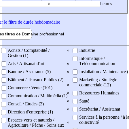
heures
er
le filtre de durée hebdomadaire
les filtres de
Domaine pro
fessionnel
ne professionel
Achats / Comptabilité /
Industrie
Gestion (1)
Informatique /
Arts / Artisanat d'art
Télécommunication
Banque / Assurance (5)
Installation / Maintenance (
Bâtiment / Travaux Publics (2)
Marketing / Stratégie
commerciale (12)
Commerce / Vente (101)
Ressources Humaines
Communication / Multimédia (1)
Santé
Conseil / Etudes (2)
Secrétariat / Assistanat
Direction d'entreprise (1)
Services à la personne / à l
Espaces verts et naturels /
collectivité
Agriculture / Pêche / Soins aux