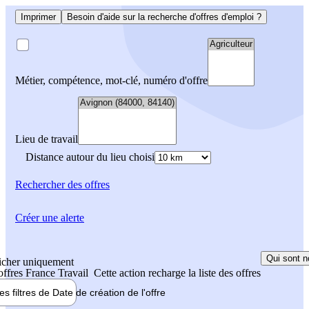
Imprimer
Besoin d'aide sur la recherche d'offres d'emploi ?
Métier, compétence, mot-clé, numéro d'offre
Lieu de travail
Distance autour du lieu choisi
Rechercher
des offres
Créer une alerte
Qui sont n
icher uniquement
 offres France Travail
Cette action recharge la liste des offres
les filtres de
Date de création
de l'offre