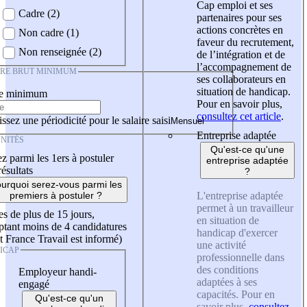
Cap emploi et ses
Cadre (2)
partenaires pour ses
actions concrètes en
Non cadre (1)
faveur du recrutement,
Non renseignée (2)
de l’intégration et de
l’accompagnement de
IRE BRUT MINIMUM
ses collaborateurs en
situation de handicap.
re minimum
Pour en savoir plus,
consultez cet article
.
ssez une périodicité pour le salaire saisi
Entreprise adaptée
NITÉS
Qu'est-ce qu'une
z parmi les 1ers à postuler
entreprise adaptée
résultats
?
urquoi serez-vous parmi les
L'entreprise adaptée
premiers à postuler ?
permet à un travailleur
es de plus de 15 jours,
en situation de
tant moins de 4 candidatures
handicap d'exercer
t France Travail est informé)
une activité
ICAP
professionnelle dans
des conditions
Employeur handi-
adaptées à ses
engagé
capacités. Pour en
Qu'est-ce qu'un
savoir plus,
consultez