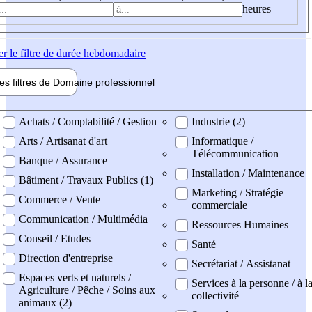
heures
er
le filtre de durée hebdomadaire
les filtres de
Domaine pro
fessionnel
ne professionel
Achats / Comptabilité / Gestion
Industrie (2)
Arts / Artisanat d'art
Informatique /
Télécommunication
Banque / Assurance
Installation / Maintenance
Bâtiment / Travaux Publics (1)
Marketing / Stratégie
Commerce / Vente
commerciale
Communication / Multimédia
Ressources Humaines
Conseil / Etudes
Santé
Direction d'entreprise
Secrétariat / Assistanat
Espaces verts et naturels /
Services à la personne / à l
Agriculture / Pêche / Soins aux
collectivité
animaux (2)