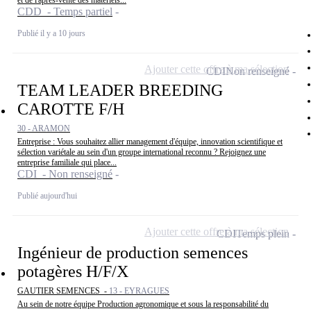
et de l'après-vente des matériels...
CDD - Temps partiel
Publié il y a 10 jours
Ajouter cette offre à ma sélection
CDI
Non renseigné
TEAM LEADER BREEDING
CAROTTE F/H
30 - ARAMON
Entreprise : Vous souhaitez allier management d'équipe, innovation scientifique et
sélection variétale au sein d'un groupe international reconnu ? Rejoignez une
entreprise familiale qui place...
CDI - Non renseigné
Publié aujourd'hui
Ajouter cette offre à ma sélection
CDI
Temps plein
Ingénieur de production semences
potagères H/F/X
GAUTIER SEMENCES -
13 - EYRAGUES
Au sein de notre équipe Production agronomique et sous la responsabilité du