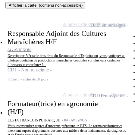
Afficher la carte
(contenu non-accessible)
Ajouter cette offre à ma sélection
CDI
Non renseigné
Responsable Adjoint des Cultures
Maraîchères H/F
84 - AVIGNON
Description: Véritable bras droit du Responsable d’Exploitation, vous participez au
pilotage quotidien de productions maraîchères conduites sur plusieurs centaines
d’hectares et contribuez à...
CDI - Non renseigné
Publié il y a plus de 30 jours
Ajouter cette offre à ma sélection
CDD
Temps partiel
Formateur(trice) en agronomie
(H/F)
LEGTA FRANCOIS PETRARQUE -
84 - AVIGNON
Vous interviendrez auprès d'apprentis préparant un BTS. Le formateur/formatrice
intervient auprès d'apprenants destinés aux métiers de la maintenance, du diagnostic