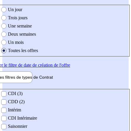
e création de l'offre
Un jour
Trois jours
Une semaine
Deux semaines
Un mois
Toutes les offres
er
le filtre de date de création de l'offre
les filtres de types de
Contrat
de contrat
CDI (3)
CDD (2)
Intérim
CDI Intérimaire
Saisonnier