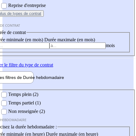
Reprise d'entreprise
plus
de types de contrat
 DE CONTRAT
ée de contrat
ée minimale (en mois)
Durée maximale (en mois)
mois
er
le filtre du type de contrat
les filtres de
Durée hebdo
madaire
 hebdomadaire
Temps plein (2)
Temps partiel (1)
Non renseignée (2)
 HEBDOMADAIRE
cisez la durée hebdomadaire :
ée minimale (en heure)
Durée maximale (en heure)