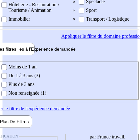
Spectacle
Hôtellerie - Restauration /
Tourisme / Animation
Sport
Immobilier
Transport / Logistique
Appliquer
le filtre du domaine professi
es filtres liés à l'
Expérience
demandée
ience demandée
Moins de 1 an
De 1 à 3 ans (3)
Plus de 3 ans
Non renseignée (1)
er
le filtre de l'expérience demandée
Plus De
Filtres
IFICATION
par France travail,