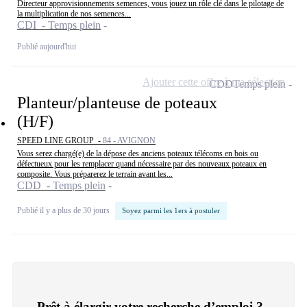
Directeur approvisionnements semences, vous jouez un rôle clé dans le pilotage de
la multiplication de nos semences...
CDI - Temps plein
Publié aujourd'hui
Ajouter cette offre à ma sélection
CDD
Temps plein
Planteur/planteuse de poteaux
(H/F)
SPEED LINE GROUP -
84 - AVIGNON
Vous serez chargé(e) de la dépose des anciens poteaux télécoms en bois ou
défectueux pour les remplacer quand nécessaire par des nouveaux poteaux en
composite. Vous préparerez le terrain avant les...
CDD - Temps plein
Publié il y a plus de 30 jours
Soyez parmi les 1ers à postuler
Prêt à élargir votre recherche d’emploi ?